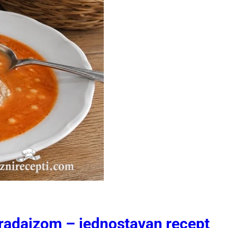
radajzom – jednostavan recept