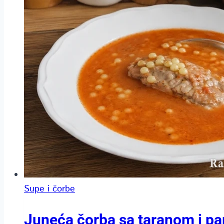
Supe i čorbe
Juneća čorba sa taranom i pa