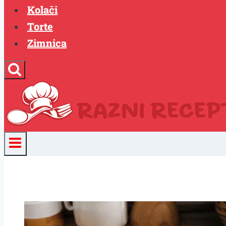
Kolači
Torte
Zimnica