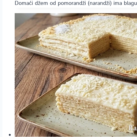
Domaći džem od pomorandži (narandži) ima blagu 