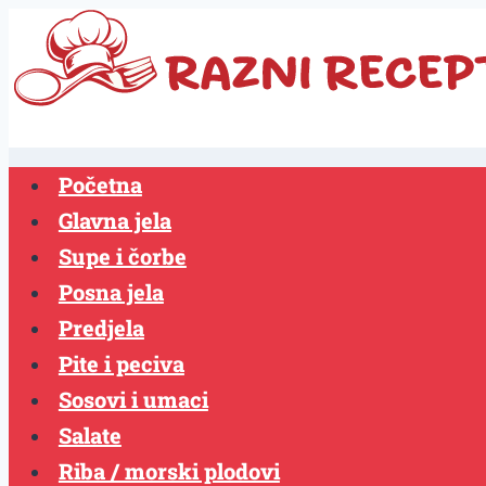
Skip
Razni
to
content
Recepti
Početna
Glavna jela
Supe i čorbe
Posna jela
Predjela
Pite i peciva
Sosovi i umaci
Salate
Riba / morski plodovi