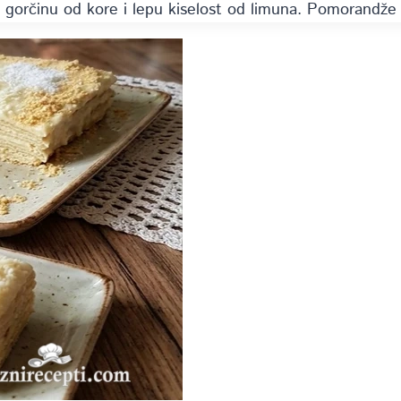
gorčinu od kore i lepu kiselost od limuna. Pomorandže 