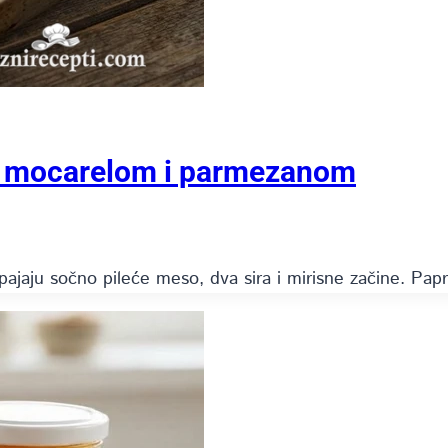
m, mocarelom i parmezanom
 spajaju sočno pileće meso, dva sira i mirisne začine. 