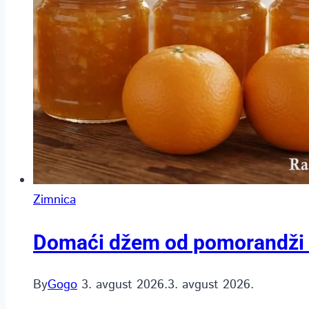
Zimnica
Domaći džem od pomorandži (
By
Gogo
3. avgust 2026.
3. avgust 2026.