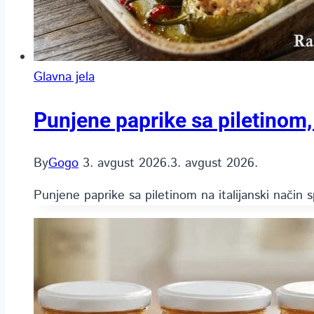
Glavna jela
Punjene paprike sa piletino
By
Gogo
3. avgust 2026.
3. avgust 2026.
Punjene paprike sa piletinom na italijanski način