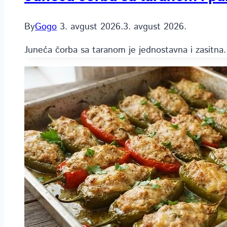
By
Gogo
3. avgust 2026.
3. avgust 2026.
Juneća čorba sa taranom je jednostavna i zasitna.