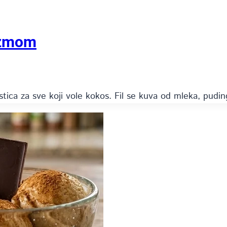
azmom
tica za sve koji vole kokos. Fil se kuva od mleka, pud