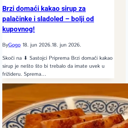
Brzi domaći kakao sirup za
palačinke i sladoled – bolji od
kupovnog!
By
Gogo
18. jun 2026.
18. jun 2026.
Skoči na ⬇ Sastojci Priprema Brzi domaći kakao
sirup je nešto što bi trebalo da imate uvek u
frižideru. Sprema…