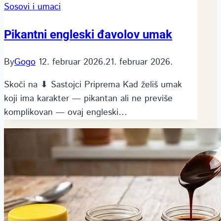
Sosovi i umaci
Pikantni engleski đavolov umak
By
Gogo
12. februar 2026.
21. februar 2026.
Skoči na ⬇ Sastojci Priprema Kad želiš umak
koji ima karakter — pikantan ali ne previše
komplikovan — ovaj engleski…