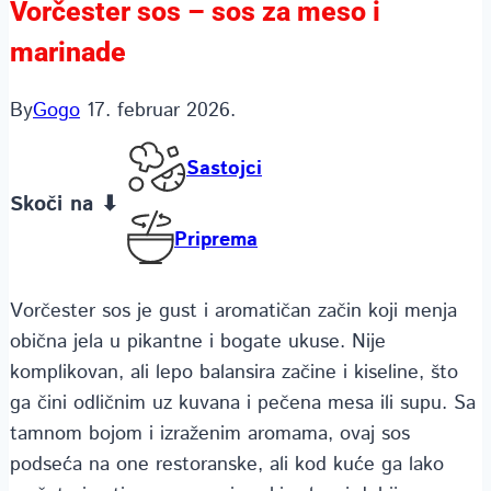
Vorčester sos – sos za meso i
marinade
By
Gogo
17. februar 2026.
Sastojci
Skoči na ⬇
Priprema
Vorčester sos je gust i aromatičan začin koji menja
obična jela u pikantne i bogate ukuse. Nije
komplikovan, ali lepo balansira začine i kiseline, što
ga čini odličnim uz kuvana i pečena mesa ili supu. Sa
tamnom bojom i izraženim aromama, ovaj sos
podseća na one restoranske, ali kod kuće ga lako