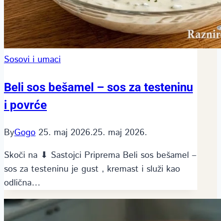
Sosovi i umaci
Beli sos bešamel – sos za testeninu
i povrće
By
Gogo
25. maj 2026.
25. maj 2026.
Skoči na ⬇ Sastojci Priprema Beli sos bešamel –
sos za testeninu je gust , kremast i služi kao
odlična…