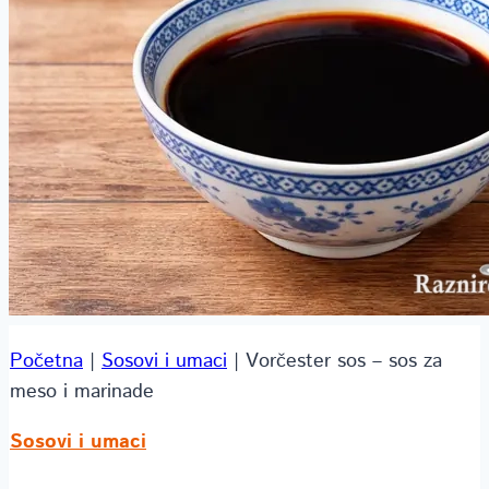
Početna
|
Sosovi i umaci
|
Vorčester sos – sos za
meso i marinade
Sosovi i umaci