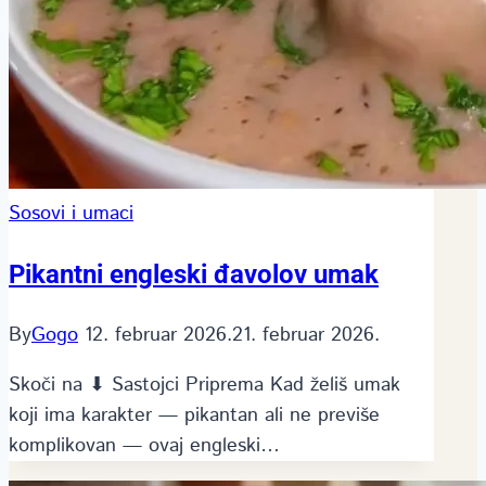
Sosovi i umaci
Pikantni engleski đavolov umak
By
Gogo
12. februar 2026.
21. februar 2026.
Skoči na ⬇ Sastojci Priprema Kad želiš umak
koji ima karakter — pikantan ali ne previše
komplikovan — ovaj engleski…