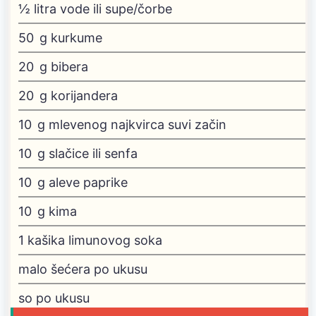
½
litra vode
ili supe/čorbe
50
g
kurkume
20
g
bibera
20
g
korijandera
10
g
mlevenog najkvirca
suvi začin
10
g
slačice ili senfa
10
g
aleve paprike
10
g
kima
1
kašika limunovog soka
malo šećera
po ukusu
so
po ukusu