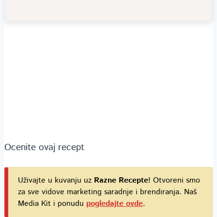
Ocenite ovaj recept
Uživajte u kuvanju uz
Razne Recepte
! Otvoreni smo
za sve vidove marketing saradnje i brendiranja. Naš
Media Kit i ponudu
pogledajte ovde
.