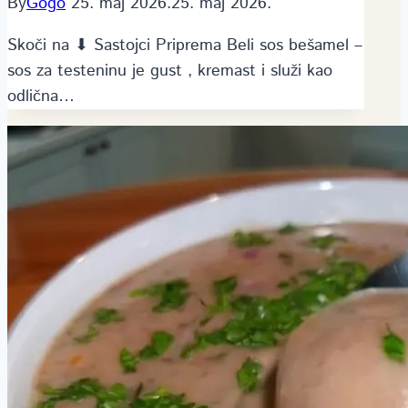
By
Gogo
25. maj 2026.
25. maj 2026.
Skoči na ⬇ Sastojci Priprema Beli sos bešamel –
sos za testeninu je gust , kremast i služi kao
odlična…