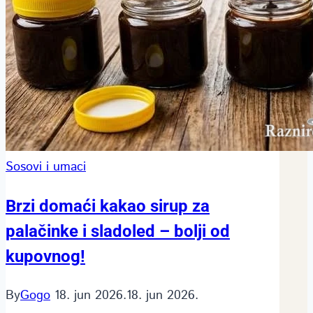
Sosovi i umaci
Brzi domaći kakao sirup za
palačinke i sladoled – bolji od
kupovnog!
By
Gogo
18. jun 2026.
18. jun 2026.