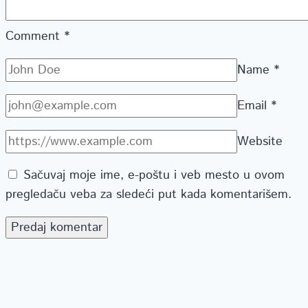
Comment
*
Name
*
Email
*
Website
Sačuvaj moje ime, e-poštu i veb mesto u ovom
pregledaču veba za sledeći put kada komentarišem.