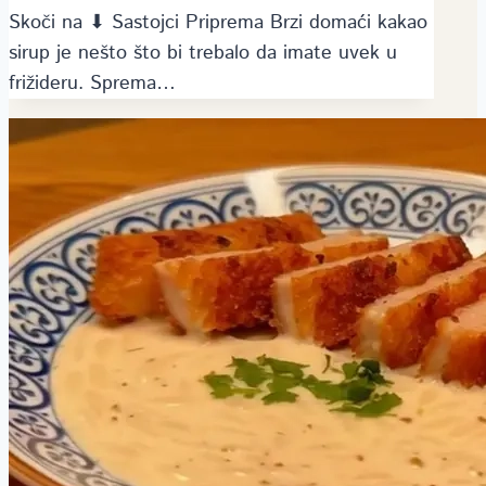
Skoči na ⬇ Sastojci Priprema Brzi domaći kakao
sirup je nešto što bi trebalo da imate uvek u
frižideru. Sprema…