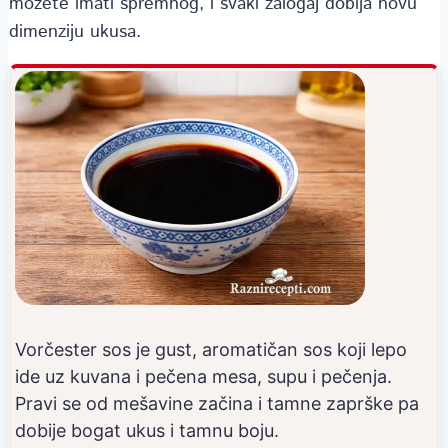
možete imati spremnog, i svaki zalogaj dobija novu
dimenziju ukusa.
Vorčester sos je gust, aromatičan sos koji lepo
ide uz kuvana i pečena mesa, supu i pečenja.
Pravi se od mešavine začina i tamne zaprške pa
dobije bogat ukus i tamnu boju.