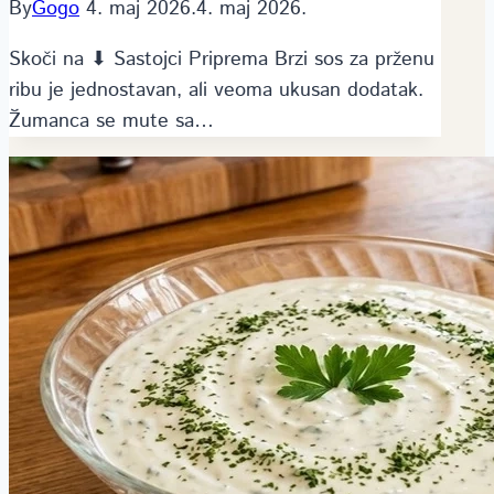
By
Gogo
4. maj 2026.
4. maj 2026.
Skoči na ⬇ Sastojci Priprema Brzi sos za prženu
ribu je jednostavan, ali veoma ukusan dodatak.
Žumanca se mute sa…