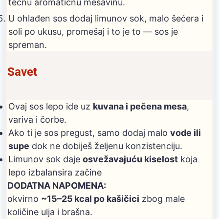
tečnu aromatičnu mešavinu.
U ohlađen sos dodaj limunov sok, malo šećera i
soli po ukusu, promešaj i to je to — sos je
spreman.
Savet
Ovaj sos lepo ide uz
kuvana i pečena mesa
,
variva i čorbe.
Ako ti je sos pregust, samo dodaj malo
vode ili
supe
dok ne dobiješ željenu konzistenciju.
Limunov sok daje
osvežavajuću kiselost
koja
lepo izbalansira začine
DODATNA NAPOMENA:
okvirno
~15–25 kcal po kašičici
zbog male
količine ulja i brašna.