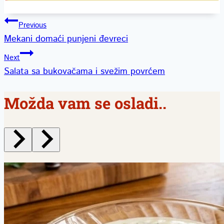
Kretanje
Previous
Mekani domaći punjeni đevreci
članka
Next
Salata sa bukovačama i svežim povrćem
Možda vam se osladi..