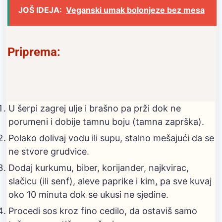
JOŠ IDEJA:
Veganski umak bolonjeze bez mesa
Priprema:
U šerpi zagrej ulje i brašno pa prži dok ne
porumeni i dobije tamnu boju (tamna zaprška).
Polako dolivaj vodu ili supu, stalno mešajući da se
ne stvore grudvice.
Dodaj kurkumu, biber, korijander, najkvirac,
slačicu (ili senf), aleve paprike i kim, pa sve kuvaj
oko 10 minuta dok se ukusi ne sjedine.
Procedi sos kroz fino cedilo, da ostaviš samo