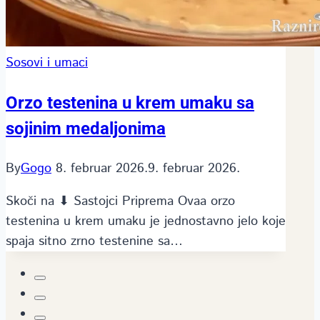
Sosovi i umaci
Orzo testenina u krem umaku sa
sojinim medaljonima
By
Gogo
8. februar 2026.
9. februar 2026.
Skoči na ⬇ Sastojci Priprema Ovaa orzo
testenina u krem umaku je jednostavno jelo koje
spaja sitno zrno testenine sa…