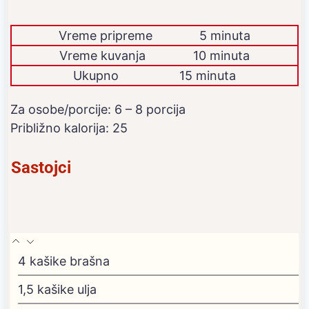
Vreme pripreme
5 minuta
Vreme kuvanja
10 minuta
Ukupno
15 minuta
Za osobe/porcije:
6
– 8 porcija
Približno kalorija:
25
Sastojci
4
kašike brašna
1,5
kašike ulja