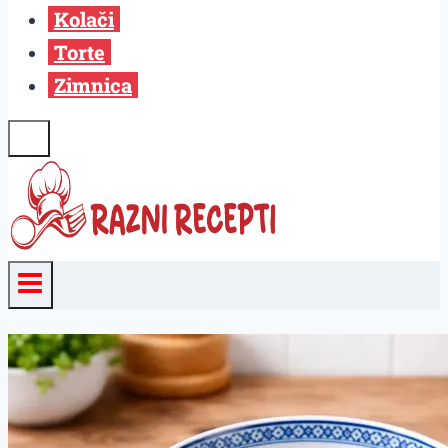
Kolači
Torte
Zimnica