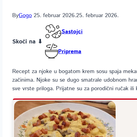
By
Gogo
25. februar 2026.
25. februar 2026.
Sastojci
Skoči na ⬇
Priprema
Recept za njoke u bogatom krem sosu spaja mekane
začinima. Njoke su se dugo smatrale udobnom hranom
sve vrste priloga. Prijatne su za porodični ručak il