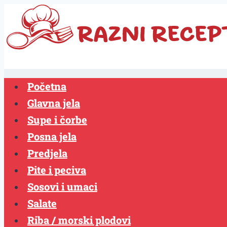
Skip
to
content
Početna
Glavna jela
Supe i čorbe
Posna jela
Predjela
Pite i peciva
Sosovi i umaci
Salate
Riba / morski plodovi