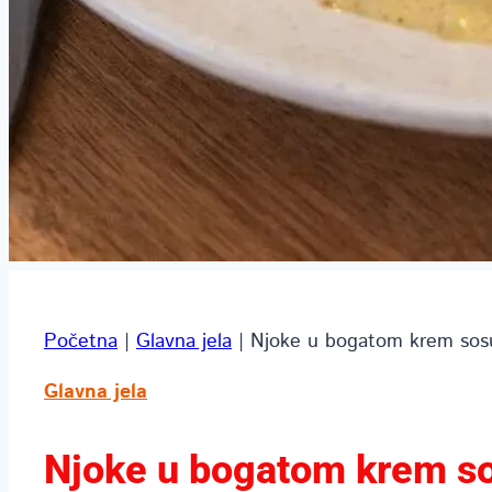
Početna
|
Glavna jela
|
Njoke u bogatom krem sos
Glavna jela
Njoke u bogatom krem s