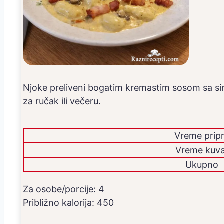
Njoke preliveni bogatim kremastim sosom sa sir
za ručak ili večeru.
Vreme prip
Vreme kuva
Ukupno
Za osobe/porcije:
4
Približno kalorija:
450