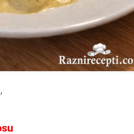
u
osu