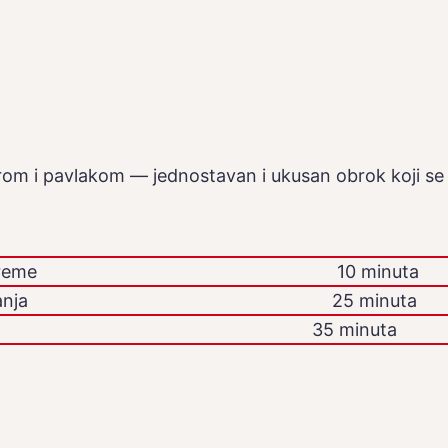
om i pavlakom — jednostavan i ukusan obrok koji se b
reme
10 minuta
nja
25 minuta
35 minuta