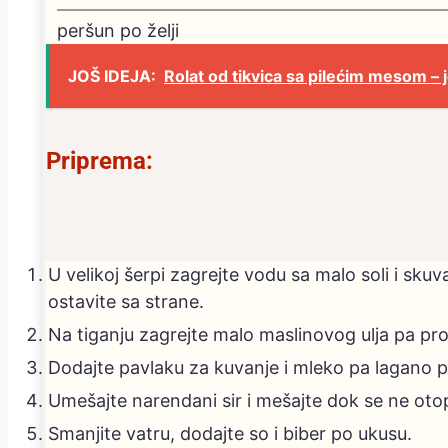
peršun
po želji
JOŠ IDEJA:
Rolat od tikvica sa pilećim mesom – j
Priprema:
U velikoj šerpi zagrejte vodu sa malo soli i sku
ostavite sa strane.
Na tiganju zagrejte malo maslinovog ulja pa prop
Dodajte pavlaku za kuvanje i mleko pa lagano p
Umešajte narendani sir i mešajte dok se ne otopi
Smanjite vatru, dodajte so i biber po ukusu.