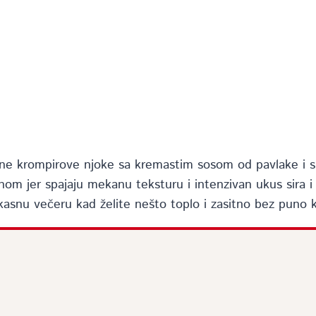
 krompirove njoke sa kremastim sosom od pavlake i si
 jer spajaju mekanu teksturu i intenzivan ukus sira i pa
i kasnu večeru kad želite nešto toplo i zasitno bez puno k