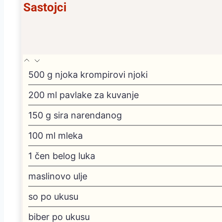
Sastojci
500
g
njoka
krompirovi njoki
200
ml
pavlake za kuvanje
150
g
sira
narendanog
100
ml
mleka
1
čen belog luka
maslinovo ulje
so po ukusu
biber po ukusu