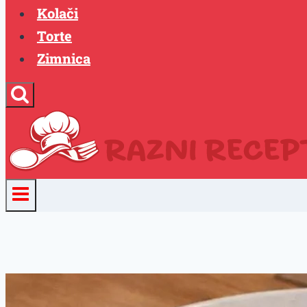
Kolači
Torte
Zimnica