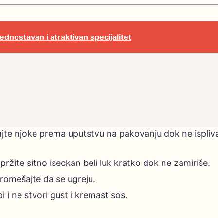
ednostavan i atraktivan specijalitet
vajte njoke prema uputstvu na pakovanju dok ne ispliva
ržite sitno iseckan beli luk kratko dok ne zamiriše.
romešajte da se ugreju.
 i ne stvori gust i kremast sos.