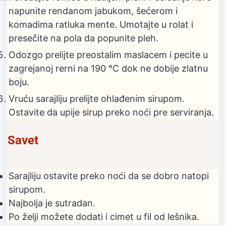
napunite rendanom jabukom, šećerom i
komadima ratluka mente. Umotajte u rolat i
presečite na pola da popunite pleh.
Odozgo prelijte preostalim maslacem i pecite u
zagrejanoj rerni na 190 °C dok ne dobije zlatnu
boju.
Vruću sarajliju prelijte ohlađenim sirupom.
Ostavite da upije sirup preko noći pre serviranja.
Savet
Sarajliju ostavite preko noći da se dobro natopi
sirupom.
Najbolja je sutradan.
Po želji možete dodati i cimet u fil od lešnika.