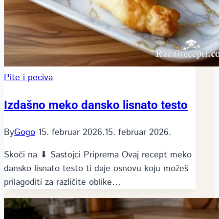
Pite i peciva
Izdašno meko dansko lisnato testo
By
Gogo
15. februar 2026.
15. februar 2026.
Skoči na ⬇ Sastojci Priprema Ovaj recept meko
dansko lisnato testo ti daje osnovu koju možeš
prilagoditi za različite oblike…