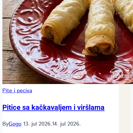
Pite i peciva
Pitice sa kačkavaljem i viršlama
By
Gogo
13. jul 2026.
14. jul 2026.