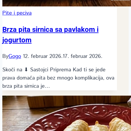
Pite i peciva
Brza pita sirnica sa pavlakom i
jogurtom
By
Gogo
12. februar 2026.
17. februar 2026.
Skoči na ⬇ Sastojci Priprema Kad ti se jede
prava domaća pita bez mnogo komplikacija, ova
brza pita sirnica je…