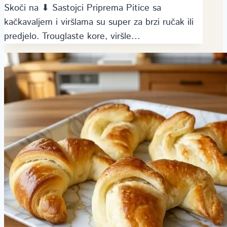
Skoči na ⬇ Sastojci Priprema Pitice sa
kačkavaljem i viršlama su super za brzi ručak ili
predjelo. Trouglaste kore, viršle…