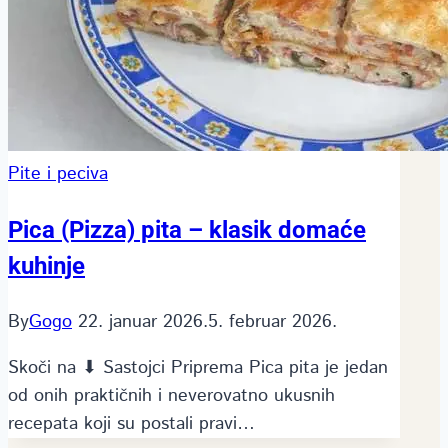
Pite i peciva
Pica (Pizza) pita – klasik domaće
kuhinje
By
Gogo
22. januar 2026.
5. februar 2026.
Skoči na ⬇ Sastojci Priprema Pica pita je jedan
od onih praktičnih i neverovatno ukusnih
recepata koji su postali pravi…