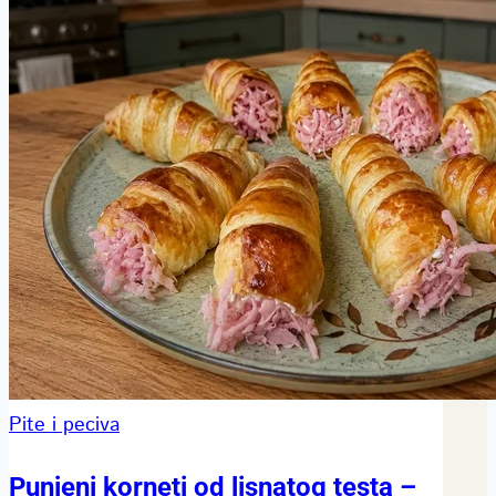
Pite i peciva
Punjeni korneti od lisnatog testa –