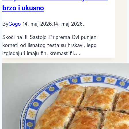
brzo i ukusno
By
Gogo
14. maj 2026.
14. maj 2026.
Skoči na ⬇ Sastojci Priprema Ovi punjeni
korneti od lisnatog testa su hrskavi, lepo
izgledaju i imaju fin, kremast fil….