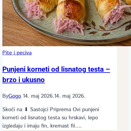
Pite i peciva
Punjeni korneti od lisnatog testa –
brzo i ukusno
By
Gogo
14. maj 2026.
14. maj 2026.
Skoči na ⬇ Sastojci Priprema Ovi punjeni
korneti od lisnatog testa su hrskavi, lepo
izgledaju i imaju fin, kremast fil….