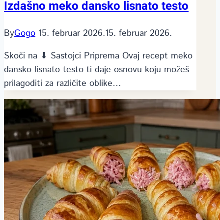
Izdašno meko dansko lisnato testo
By
Gogo
15. februar 2026.
15. februar 2026.
Skoči na ⬇ Sastojci Priprema Ovaj recept meko
dansko lisnato testo ti daje osnovu koju možeš
prilagoditi za različite oblike…