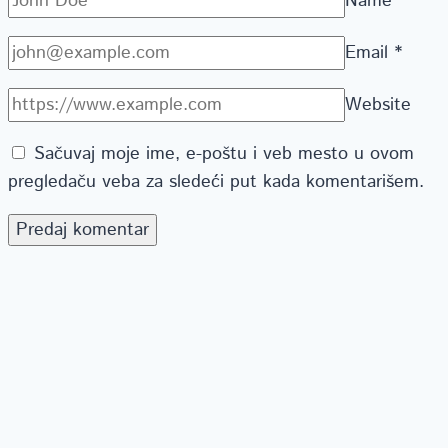
Name
*
Email
*
Website
Sačuvaj moje ime, e-poštu i veb mesto u ovom
pregledaču veba za sledeći put kada komentarišem.