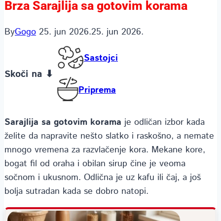
Brza Sarajlija sa gotovim korama
By
Gogo
25. jun 2026.
25. jun 2026.
Sastojci
Skoči na ⬇
Priprema
Sarajlija sa gotovim korama
je odličan izbor kada
želite da napravite nešto slatko i raskošno, a nemate
mnogo vremena za razvlačenje kora. Mekane kore,
bogat fil od oraha i obilan sirup čine je veoma
sočnom i ukusnom. Odlična je uz kafu ili čaj, a još
bolja sutradan kada se dobro natopi.