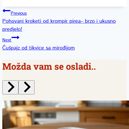
Kretanje
Previous
Pohovani kroketi od krompir pirea– brzo i ukusno
članka
predjelo!
Next
Čušpajz od tikvice sa mirođijom
Možda vam se osladi..