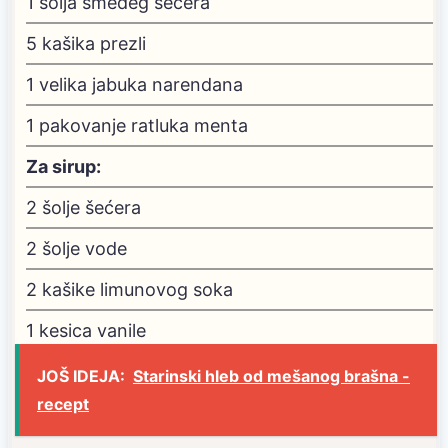
1
šolja smeđeg šećera
5
kašika prezli
1
velika jabuka
narendana
1
pakovanje ratluka
menta
Za sirup:
2
šolje šećera
2
šolje vode
2
kašike limunovog soka
1
kesica vanile
JOŠ IDEJA:
Starinski hleb od mešanog brašna -
recept