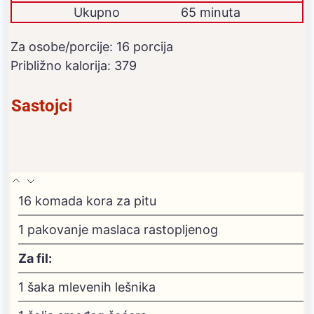
Ukupno
65 minuta
Za osobe/porcije:
16
porcija
Približno kalorija:
379
Sastojci
16
komada kora za pitu
1
pakovanje maslaca
rastopljenog
Za fil:
1
šaka mlevenih lešnika