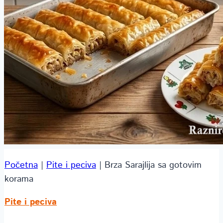
Početna
|
Pite i peciva
|
Brza Sarajlija sa gotovim
korama
Pite i peciva