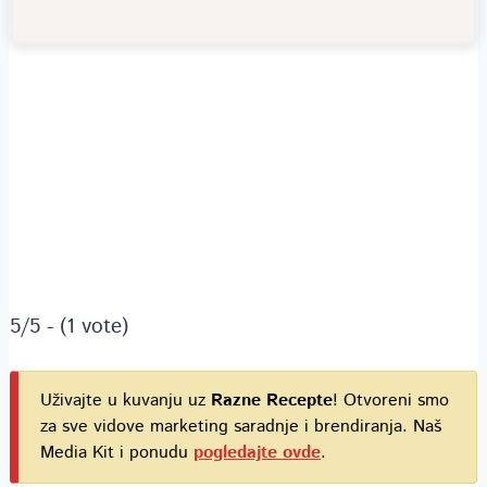
5/5 - (1 vote)
Uživajte u kuvanju uz
Razne Recepte
! Otvoreni smo
za sve vidove marketing saradnje i brendiranja. Naš
Media Kit i ponudu
pogledajte ovde
.