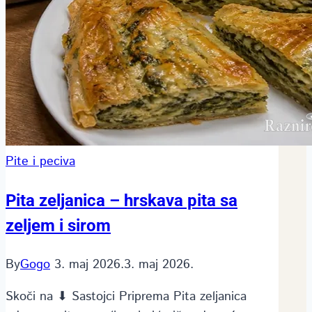
Pite i peciva
Pita zeljanica – hrskava pita sa
zeljem i sirom
By
Gogo
3. maj 2026.
3. maj 2026.
Skoči na ⬇ Sastojci Priprema Pita zeljanica