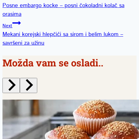
Posne embargo kocke – posni čokoladni kolač sa
članka
orasima
Next
Mekani korejski hlepčići sa sirom i belim lukom –
savršeni za užinu
Možda vam se osladi..