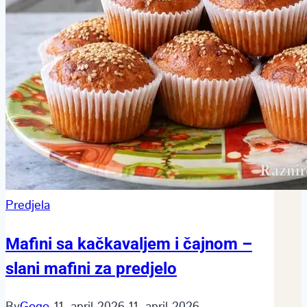
Predjela
Mafini sa kačkavaljem i čajnom –
slani mafini za predjelo
By
Gogo
11. april 2026.
11. april 2026.