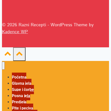
© 2026 Razni Recepti - WordPress Theme by
Kadence WP
Početna
Glavna jela
Supe i čorbe
Posna jela
Predjela
Pite i peciva