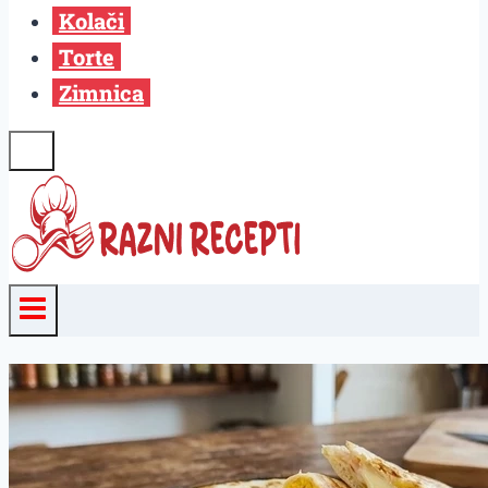
Kolači
Torte
Zimnica