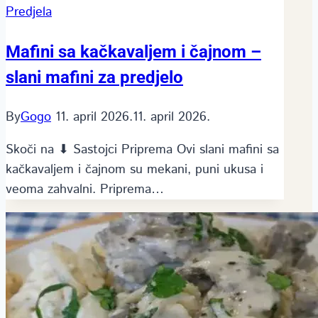
Predjela
Mafini sa kačkavaljem i čajnom –
slani mafini za predjelo
By
Gogo
11. april 2026.
11. april 2026.
Skoči na ⬇ Sastojci Priprema Ovi slani mafini sa
kačkavaljem i čajnom su mekani, puni ukusa i
veoma zahvalni. Priprema…