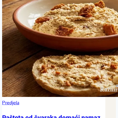
Predjela
Pašteta od čvaraka domaći namaz