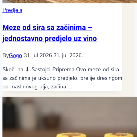
Predjela
Meze od sira sa začinima –
jednostavno predjelo uz vino
By
Gogo
31. jul 2026.
31. jul 2026.
Skoči na ⬇ Sastojci Priprema Ovo meze od sira
sa začinima je uksuno predjelo, prelije dresingom
od maslinovog ulja, začina…