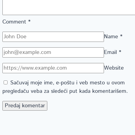
Comment
*
Name
*
Email
*
Website
Sačuvaj moje ime, e-poštu i veb mesto u ovom
pregledaču veba za sledeći put kada komentarišem.