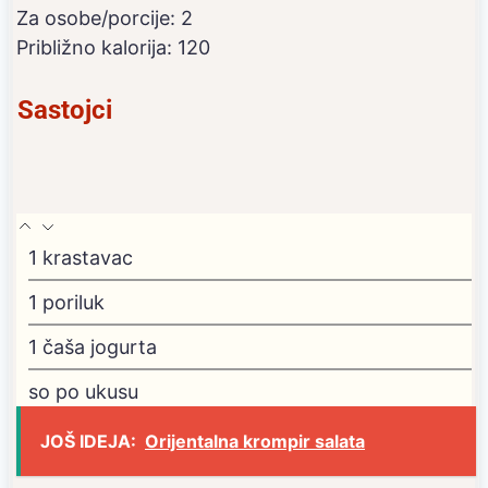
Za osobe/porcije:
2
Približno kalorija:
120
Sastojci
1
krastavac
1
poriluk
1
čaša jogurta
so po ukusu
JOŠ IDEJA:
Orijentalna krompir salata