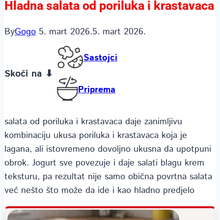
Hladna salata od poriluka i krastavaca
By
Gogo
5. mart 2026.
5. mart 2026.
Sastojci
Skoči na ⬇
Priprema
salata od poriluka i krastavaca daje zanimljivu
kombinaciju ukusa poriluka i krastavaca koja je
lagana, ali istovremeno dovoljno ukusna da upotpuni
obrok. Jogurt sve povezuje i daje salati blagu krem
teksturu, pa rezultat nije samo obična povrtna salata
već nešto što može da ide i kao hladno predjelo