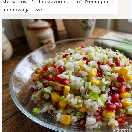
što se zove “jednostavno i dobro”. Nema puno
mudrovanja – sve…