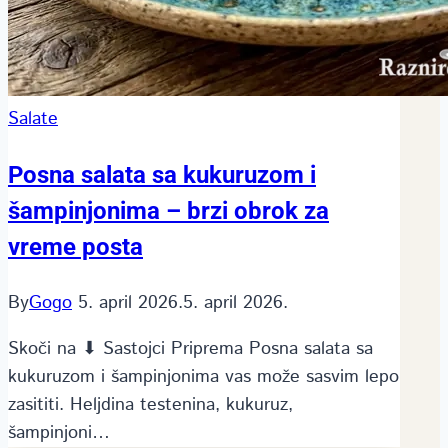
Salate
Posna salata sa kukuruzom i
šampinjonima – brzi obrok za
vreme posta
By
Gogo
5. april 2026.
5. april 2026.
Skoči na ⬇ Sastojci Priprema Posna salata sa
kukuruzom i šampinjonima vas može sasvim lepo
zasititi. Heljdina testenina, kukuruz,
šampinjoni…