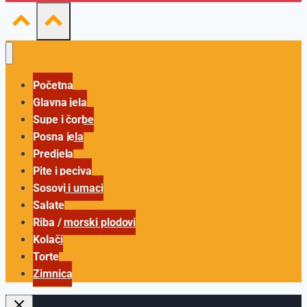
Početna
Glavna jela
Supe i čorbe
Posna jela
Predjela
Pite i peciva
Sosovi i umaci
Salate
Riba / morski plodovi
Kolači
Torte
Zimnica