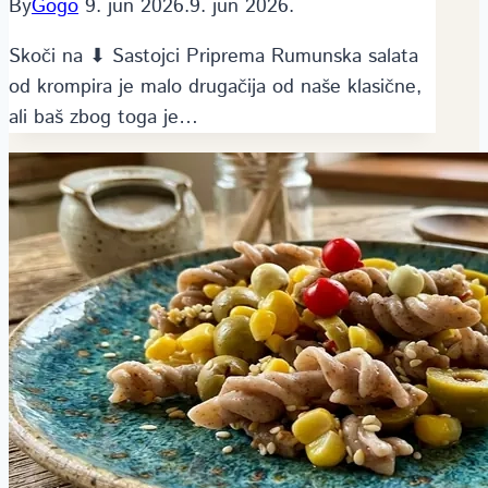
By
Gogo
9. jun 2026.
9. jun 2026.
Skoči na ⬇ Sastojci Priprema Rumunska salata
od krompira je malo drugačija od naše klasične,
ali baš zbog toga je…