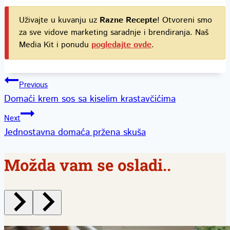
Uživajte u kuvanju uz
Razne Recepte
! Otvoreni smo
za sve vidove marketing saradnje i brendiranja. Naš
Media Kit i ponudu
pogledajte ovde
.
Kretanje
Previous
Domaći krem sos sa kiselim krastavčićima
članka
Next
Jednostavna domaća pržena skuša
Možda vam se osladi..