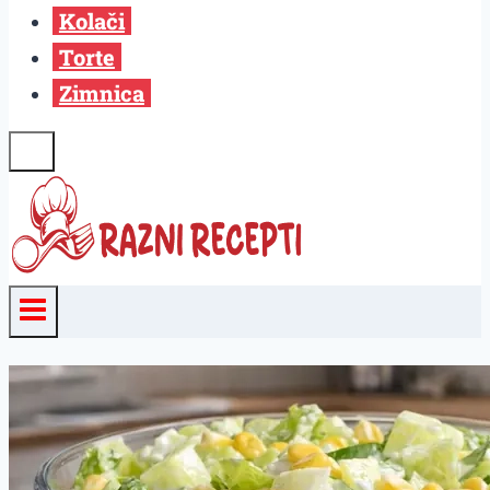
Kolači
Torte
Zimnica