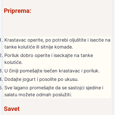
Priprema:
Krastavac operite, po potrebi oljuštite i isecite na
tanke kolutiće ili sitnije komade.
Poriluk dobro operite i iseckajte na tanke
kolutiće.
U činiji pomešajte isečen krastavac i poriluk.
Dodajte jogurt i posolite po ukusu.
Sve lagano promešajte da se sastojci sjedine i
salatu možete odmah poslužiti.
Savet