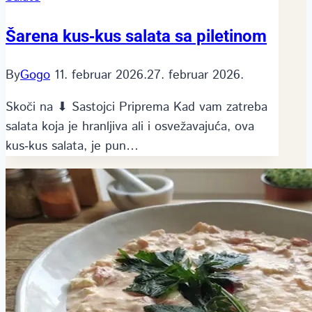
Šarena kus‑kus salata sa piletinom
By
Gogo
11. februar 2026.
27. februar 2026.
Skoči na ⬇ Sastojci Priprema Kad vam zatreba
salata koja je hranljiva ali i osvežavajuća, ova
kus‑kus salata, je pun…