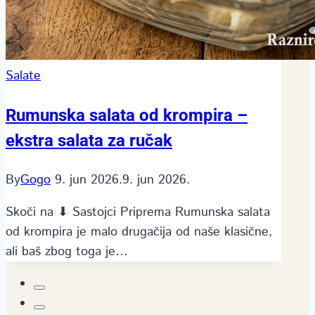
Salate
Rumunska salata od krompira –
ekstra salata za ručak
By
Gogo
9. jun 2026.
9. jun 2026.
Skoči na ⬇ Sastojci Priprema Rumunska salata
od krompira je malo drugačija od naše klasične,
ali baš zbog toga je…