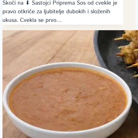
Skoči na ⬇ Sastojci Priprema Sos od cvekle je
pravo otkriće za ljubitelje dubokih i složenih
ukusa. Cvekla se prvo…