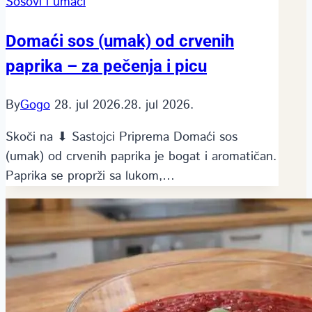
Sosovi i umaci
Domaći sos (umak) od crvenih
paprika – za pečenja i picu
By
Gogo
28. jul 2026.
28. jul 2026.
Skoči na ⬇ Sastojci Priprema Domaći sos
(umak) od crvenih paprika je bogat i aromatičan.
Paprika se proprži sa lukom,…