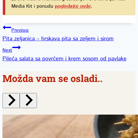
Media Kit i ponudu
pogledajte ovde
.
Kretanje
Previous
Pita zeljanica – hrskava pita sa zeljem i sirom
članka
Next
Pileća salata sa povrćem i krem sosom od pavlake
Možda vam se osladi..