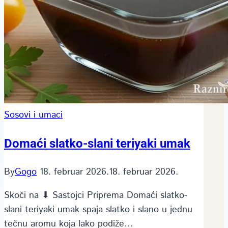
Sosovi i umaci
Domaći slatko-slani teriyaki umak
By
Gogo
18. februar 2026.
18. februar 2026.
Skoči na ⬇ Sastojci Priprema Domaći slatko-
slani teriyaki umak spaja slatko i slano u jednu
tečnu aromu koja lako podiže…