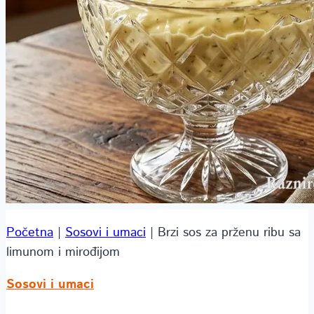
Početna
|
Sosovi i umaci
|
Brzi sos za prženu ribu sa
limunom i mirođijom
Sosovi i umaci