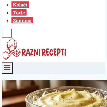
Kolači
Torte
Zimnica