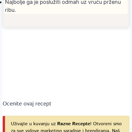
Najbolje ga je poslužiti odmah uz vruću prženu
ribu.
Ocenite ovaj recept
Uživajte u kuvanju uz
Razne Recepte
! Otvoreni smo
za sve vidove marketing saradnje i brendiranja. Naš