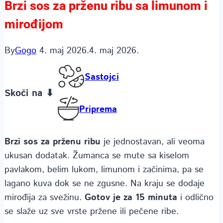
Brzi sos za prženu ribu sa limunom i
mirođijom
By
Gogo
4. maj 2026.
4. maj 2026.
Sastojci
Skoči na ⬇
Priprema
Brzi sos za prženu ribu
je jednostavan, ali veoma
ukusan dodatak. Žumanca se mute sa kiselom
pavlakom, belim lukom, limunom i začinima, pa se
lagano kuva dok se ne zgusne. Na kraju se dodaje
mirođija za svežinu.
Gotov je za 15 minuta
i odlično
se slaže uz sve vrste pržene ili pečene ribe.