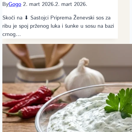
By
Gogo
2. mart 2026.
2. mart 2026.
Skoči na ⬇ Sastojci Priprema Ženevski sos za
ribu je spoj prženog luka i šunke u sosu na bazi
crnog…