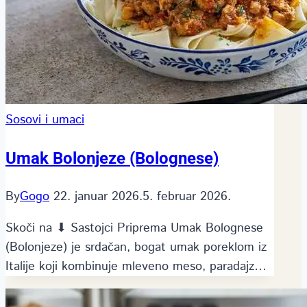
Sosovi i umaci
Umak Bolonjeze (Bolognese)
By
Gogo
22. januar 2026.
5. februar 2026.
Skoči na ⬇ Sastojci Priprema Umak Bolognese
(Bolonjeze) je srdačan, bogat umak poreklom iz
Italije koji kombinuje mleveno meso, paradajz…