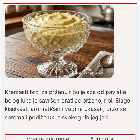
Kremasti brzi za prženu ribu je sos od pavlake i
belog luka je savršen pratilac prženoj ribi. Blago
kiselkast, aromatičan i veoma ukusan, brzo se
sprema i podiže ukus svakog ribljeg jela.
Vreme pripreme
5 minuta