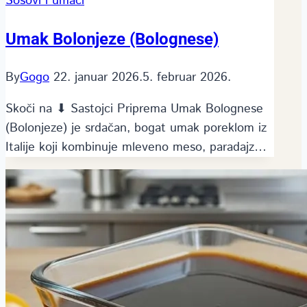
Sosovi i umaci
Umak Bolonjeze (Bolognese)
By
Gogo
22. januar 2026.
5. februar 2026.
Skoči na ⬇ Sastojci Priprema Umak Bolognese
(Bolonjeze) je srdačan, bogat umak poreklom iz
Italije koji kombinuje mleveno meso, paradajz…