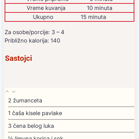
Vreme kuvanja
10 minuta
Ukupno
15 minuta
Za osobe/porcije:
3
– 4
Približno kalorija:
140
Sastojci
2
žumanceta
1
čaša kisele pavlake
3
čena belog luka
½
limuna
korica i sok