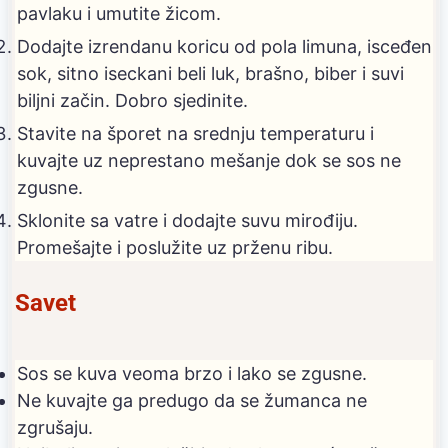
pavlaku i umutite žicom.
Dodajte izrendanu koricu od pola limuna, isceđen
sok, sitno iseckani beli luk, brašno, biber i suvi
biljni začin. Dobro sjedinite.
Stavite na šporet na srednju temperaturu i
kuvajte uz neprestano mešanje dok se sos ne
zgusne.
Sklonite sa vatre i dodajte suvu mirođiju.
Promešajte i poslužite uz prženu ribu.
Savet
Sos se kuva veoma brzo i lako se zgusne.
Ne kuvajte ga predugo da se žumanca ne
zgrušaju.