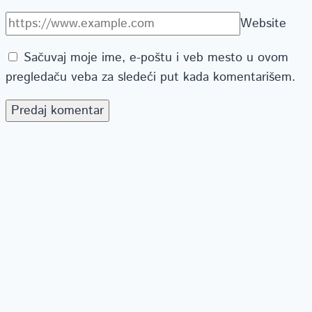
Website
Sačuvaj moje ime, e-poštu i veb mesto u ovom
pregledaču veba za sledeći put kada komentarišem.