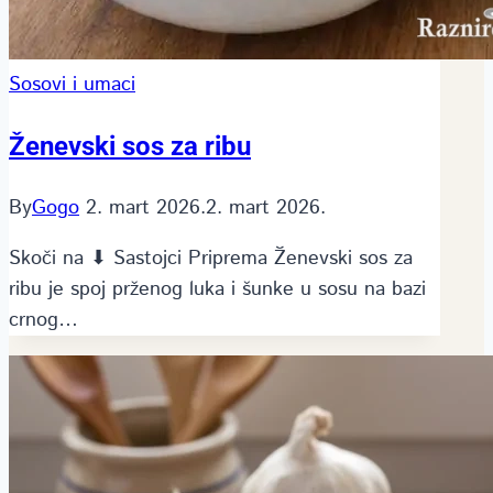
Sosovi i umaci
Ženevski sos za ribu
By
Gogo
2. mart 2026.
2. mart 2026.
Skoči na ⬇ Sastojci Priprema Ženevski sos za
ribu je spoj prženog luka i šunke u sosu na bazi
crnog…