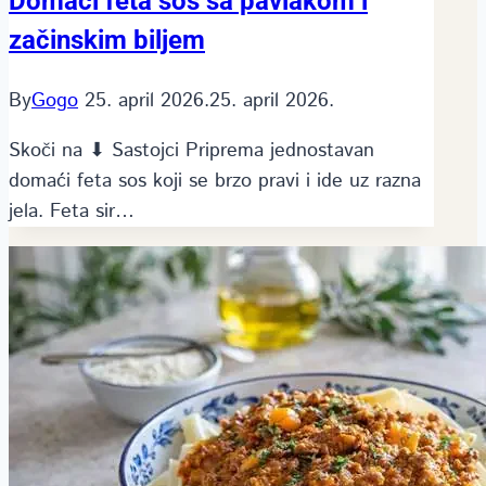
Domaći feta sos sa pavlakom i
začinskim biljem
By
Gogo
25. april 2026.
25. april 2026.
Skoči na ⬇ Sastojci Priprema jednostavan
domaći feta sos koji se brzo pravi i ide uz razna
jela. Feta sir…