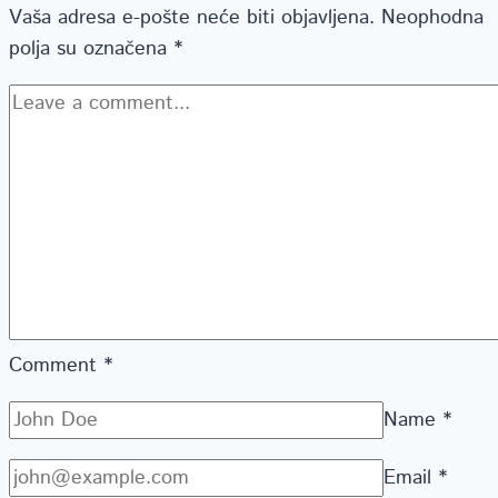
Vaša adresa e-pošte neće biti objavljena.
Neophodna
polja su označena
*
Comment
*
Name
*
Email
*