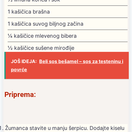
1
kašičica brašna
1
kašičica suvog biljnog začina
¼
kašičice mlevenog bibera
½
kašičice sušene mirođije
JOŠ IDEJA:
Beli sos bešamel – sos za testeninu i
povrće
Priprema:
Žumanca stavite u manju šerpicu. Dodajte kiselu