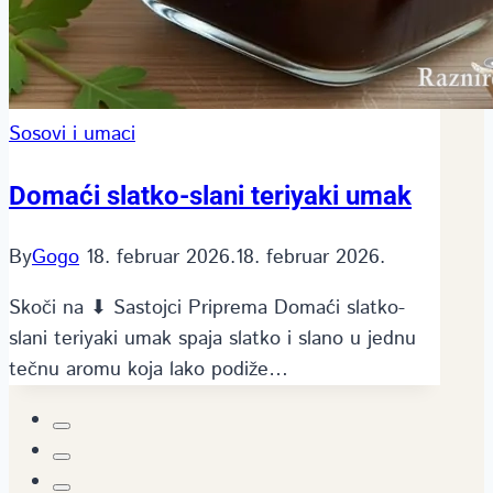
Sosovi i umaci
Domaći slatko-slani teriyaki umak
By
Gogo
18. februar 2026.
18. februar 2026.
Skoči na ⬇ Sastojci Priprema Domaći slatko-
slani teriyaki umak spaja slatko i slano u jednu
tečnu aromu koja lako podiže…