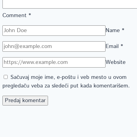
Comment
*
Name
*
Email
*
Website
Sačuvaj moje ime, e-poštu i veb mesto u ovom
pregledaču veba za sledeći put kada komentarišem.