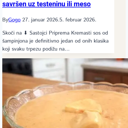
savršen uz testeninu ili meso
By
Gogo
27. januar 2026.
5. februar 2026.
Skoči na ⬇ Sastojci Priprema Kremasti sos od
šampinjona je definitivno jedan od onih klasika
koji svaku trpezu podižu na…