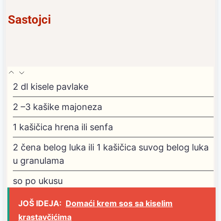
Sastojci
2
dl
kisele pavlake
2
–3 kašike majoneza
1
kašičica hrena ili senfa
2
čena belog luka
ili 1 kašičica suvog belog luka
u granulama
so po ukusu
JOŠ IDEJA:
Domaći krem sos sa kiselim
krastavčićima