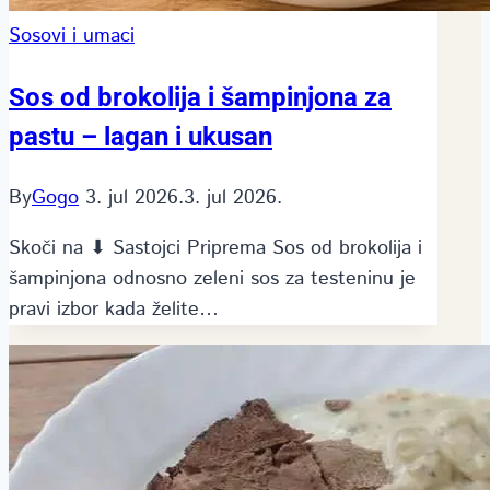
Sosovi i umaci
Sos od brokolija i šampinjona za
pastu – lagan i ukusan
By
Gogo
3. jul 2026.
3. jul 2026.
Skoči na ⬇ Sastojci Priprema Sos od brokolija i
šampinjona odnosno zeleni sos za testeninu je
pravi izbor kada želite…