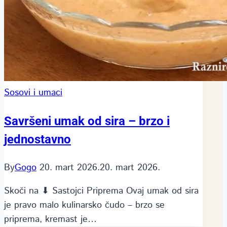
Sosovi i umaci
Savršeni umak od sira – brzo i
jednostavno
By
Gogo
20. mart 2026.
20. mart 2026.
Skoči na ⬇ Sastojci Priprema Ovaj umak od sira
je pravo malo kulinarsko čudo – brzo se
priprema, kremast je…