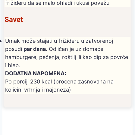
frižideru da se malo ohladi i ukusi povežu
Savet
Umak može stajati u frižideru u zatvorenoj
posudi
par dana
. Odličan je uz domaće
hamburgere, pečenja, roštilj ili kao dip za povrće
i hleb.
DODATNA NAPOMENA:
Po porciji 230 kcal (procena zasnovana na
količini vrhnja i majoneza)