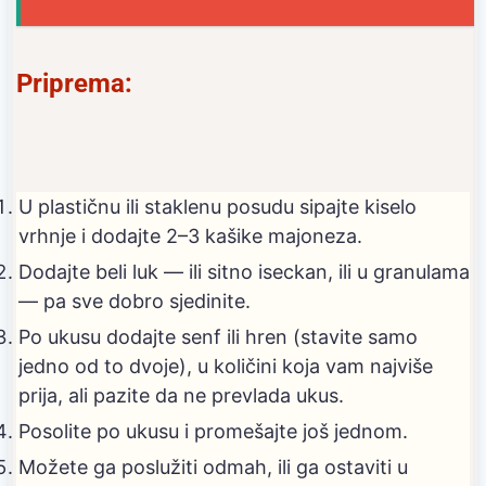
Priprema:
U plastičnu ili staklenu posudu sipajte kiselo
vrhnje i dodajte 2–3 kašike majoneza.
Dodajte beli luk — ili sitno iseckan, ili u granulama
— pa sve dobro sjedinite.
Po ukusu dodajte senf ili hren (stavite samo
jedno od to dvoje), u količini koja vam najviše
prija, ali pazite da ne prevlada ukus.
Posolite po ukusu i promešajte još jednom.
Možete ga poslužiti odmah, ili ga ostaviti u