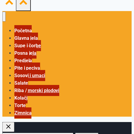
Početna
Glavna jela
Supe i čorbe
Posna jela
Predjela
Pite i peciva
Sosovi i umaci
Salate
Riba / morski plodovi
Kolači
Torte
Zimnica