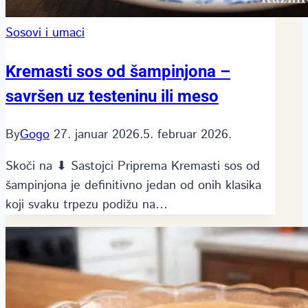
Sosovi i umaci
Kremasti sos od šampinjona –
savršen uz testeninu ili meso
By
Gogo
27. januar 2026.
5. februar 2026.
Skoči na ⬇ Sastojci Priprema Kremasti sos od
šampinjona je definitivno jedan od onih klasika
koji svaku trpezu podižu na…