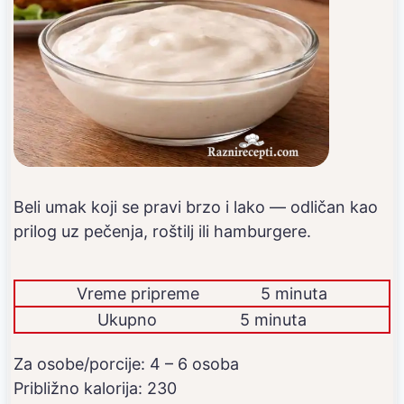
Beli umak koji se pravi brzo i lako — odličan kao
prilog uz pečenja, roštilj ili hamburgere.
Vreme pripreme
5 minuta
Ukupno
5 minuta
Za osobe/porcije:
4
– 6 osoba
Približno kalorija:
230