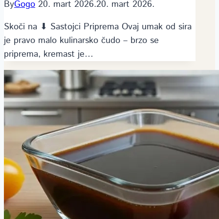
By
Gogo
20. mart 2026.
20. mart 2026.
Skoči na ⬇ Sastojci Priprema Ovaj umak od sira
je pravo malo kulinarsko čudo – brzo se
priprema, kremast je…