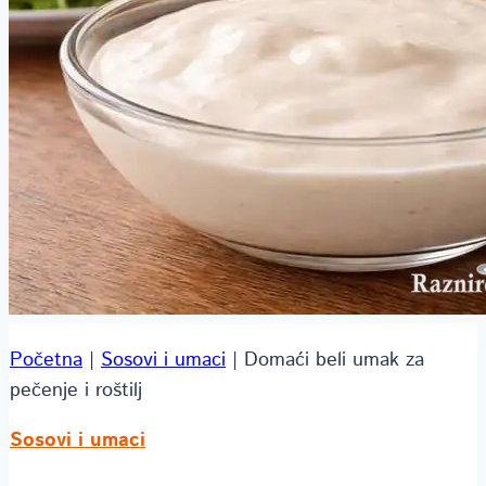
Početna
|
Sosovi i umaci
|
Domaći beli umak za
pečenje i roštilj
Sosovi i umaci