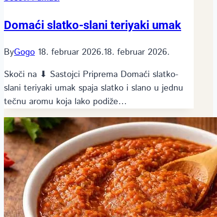
Domaći slatko-slani teriyaki umak
By
Gogo
18. februar 2026.
18. februar 2026.
Skoči na ⬇ Sastojci Priprema Domaći slatko-
slani teriyaki umak spaja slatko i slano u jednu
tečnu aromu koja lako podiže…