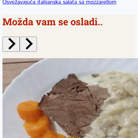
Osvežavajuća italijanska salata sa mozzarellom
Možda vam se osladi..