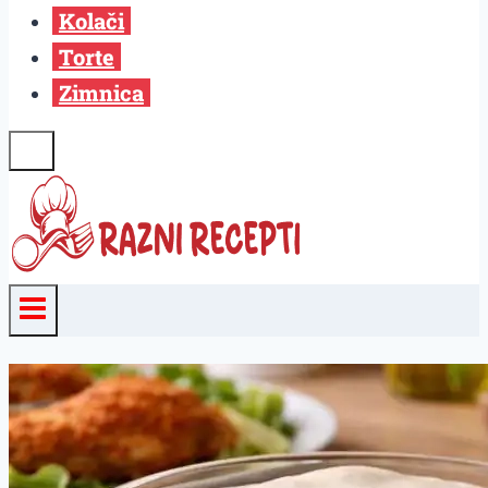
Kolači
Torte
Zimnica