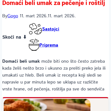
Domaći beli umak za pečenje i roštilj
By
Gogo
11. mart 2026.
11. mart 2026.
Sastojci
Skoči na ⬇
Priprema
Domaći beli umak
može biti ono što često zatreba
kada želiš nešto brzo i ukusno za preliti preko jela ili
umakati uz hleb. Beli umak iz recepta koji sledi se
napravie u par minuta lepo se uklapa uz različite
vrste hrane, od pečenja, roštilja pa sve do sendviča