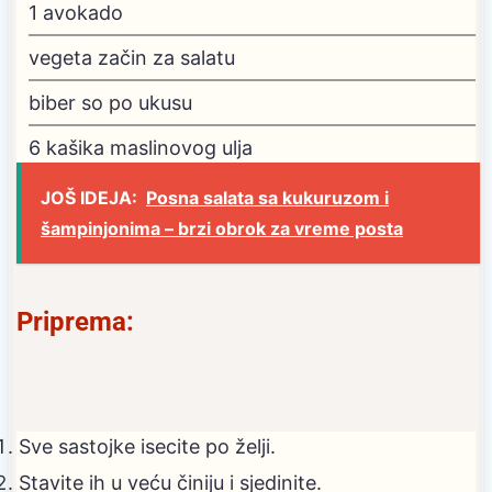
1
avokado
vegeta začin za salatu
biber
so po ukusu
6
kašika maslinovog ulja
JOŠ IDEJA:
Posna salata sa kukuruzom i
šampinjonima – brzi obrok za vreme posta
Priprema:
Sve sastojke isecite po želji.
Stavite ih u veću činiju i sjedinite.