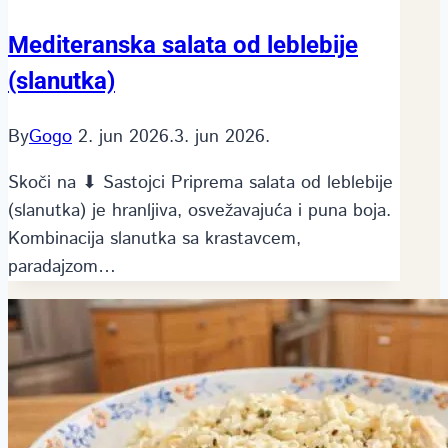
Mediteranska salata od leblebije
(slanutka)
By
Gogo
2. jun 2026.
3. jun 2026.
Skoči na ⬇ Sastojci Priprema salata od leblebije
(slanutka) je hranljiva, osvežavajuća i puna boja.
Kombinacija slanutka sa krastavcem,
paradajzom…