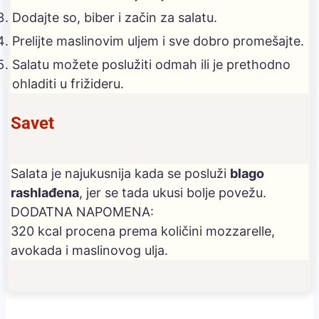
Dodajte so, biber i začin za salatu.
Prelijte maslinovim uljem i sve dobro promešajte.
Salatu možete poslužiti odmah ili je prethodno
ohladiti u frižideru.
Savet
Salata je najukusnija kada se posluži
blago
rashlađena
, jer se tada ukusi bolje povežu.
DODATNA NAPOMENA:
320 kcal procena prema količini mozzarelle,
avokada i maslinovog ulja.