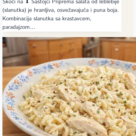
Skoči na ⬇ Sastojci Priprema salata od leblebije
(slanutka) je hranljiva, osvežavajuća i puna boja.
Kombinacija slanutka sa krastavcem,
paradajzom…