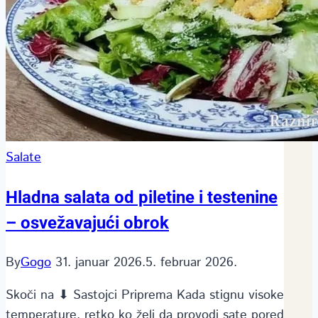
Salate
Hladna salata od piletine i testenine
– osvežavajući obrok
By
Gogo
31. januar 2026.
5. februar 2026.
Skoči na ⬇ Sastojci Priprema Kada stignu visoke
temperature, retko ko želi da provodi sate pored