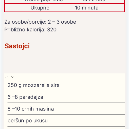
Ukupno
10 minuta
Za osobe/porcije:
2
– 3 osobe
Približno kalorija:
320
Sastojci
250
g
mozzarella sira
6
–8 paradajza
8
–10 crnih maslina
peršun po ukusu