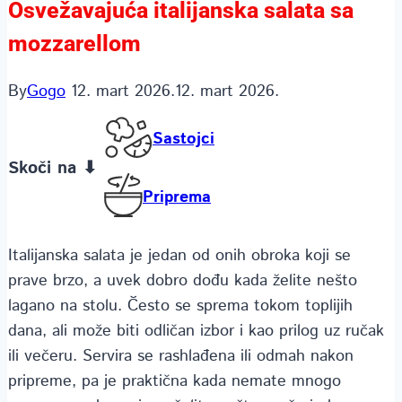
Osvežavajuća italijanska salata sa
mozzarellom
By
Gogo
12. mart 2026.
12. mart 2026.
Sastojci
Skoči na ⬇
Priprema
Italijanska salata je jedan od onih obroka koji se
prave brzo, a uvek dobro dođu kada želite nešto
lagano na stolu. Često se sprema tokom toplijih
dana, ali može biti odličan izbor i kao prilog uz ručak
ili večeru. Servira se rashlađena ili odmah nakon
pripreme, pa je praktična kada nemate mnogo