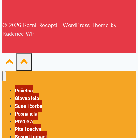
© 2026 Razni Recepti - WordPress Theme by
Kadence WP
Početna
Glavna jela
Supe i čorbe
Posna jela
Predjela
Pite i peciva
Sosovi i umaci