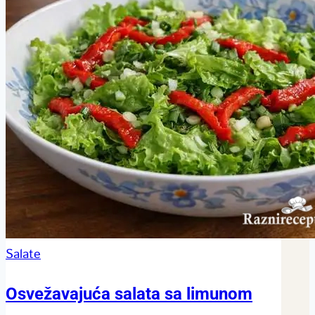
Salate
Osvežavajuća salata sa limunom