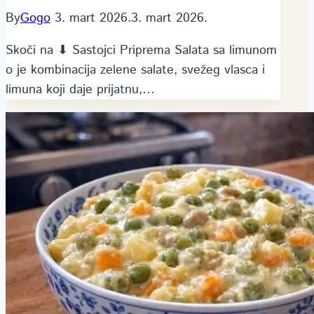
By
Gogo
3. mart 2026.
3. mart 2026.
Skoči na ⬇ Sastojci Priprema Salata sa limunom
o je kombinacija zelene salate, svežeg vlasca i
limuna koji daje prijatnu,…