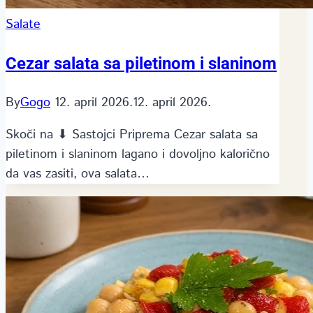
Salate
Cezar salata sa piletinom i slaninom
By
Gogo
12. april 2026.
12. april 2026.
Skoči na ⬇ Sastojci Priprema Cezar salata sa
piletinom i slaninom lagano i dovoljno kalorično
da vas zasiti, ova salata…