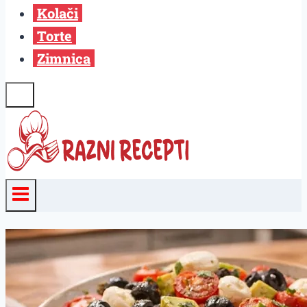
Kolači
Torte
Zimnica