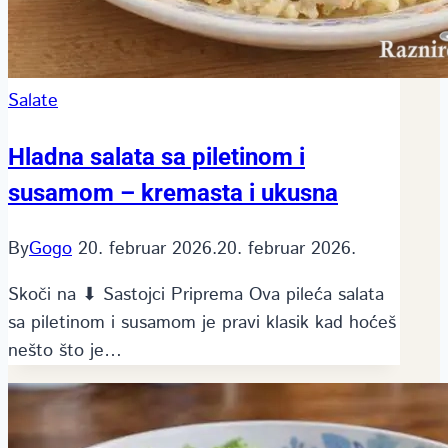
Salate
Hladna salata sa piletinom i
susamom – kremasta i ukusna
By
Gogo
20. februar 2026.
20. februar 2026.
Skoči na ⬇ Sastojci Priprema Ova pileća salata
sa piletinom i susamom je pravi klasik kad hoćeš
nešto što je…