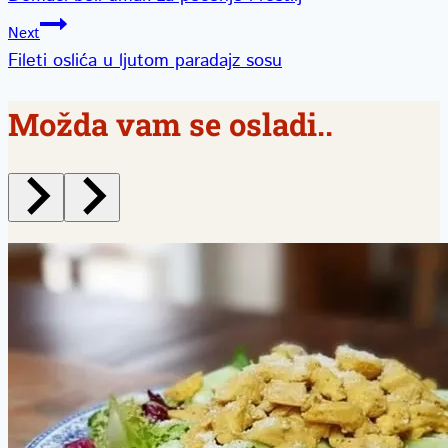
članka
Next
Fileti oslića u ljutom paradajz sosu
Možda vam se osladi..