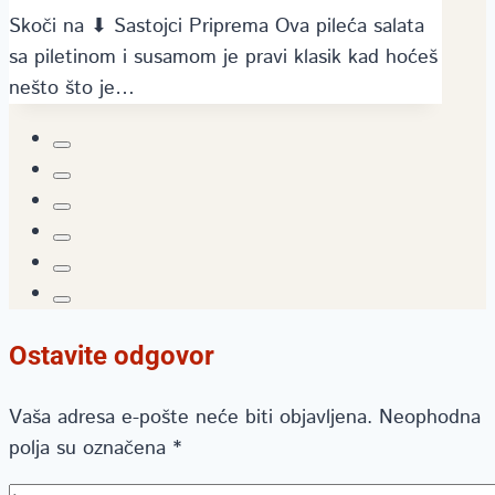
Skoči na ⬇ Sastojci Priprema Ova pileća salata
sa piletinom i susamom je pravi klasik kad hoćeš
nešto što je…
Ostavite odgovor
Vaša adresa e-pošte neće biti objavljena.
Neophodna
polja su označena
*