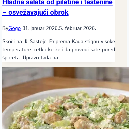
Hladna salata od piletine i testenine
– osvežavajući obrok
By
Gogo
31. januar 2026.
5. februar 2026.
Skoči na ⬇ Sastojci Priprema Kada stignu visoke
temperature, retko ko želi da provodi sate pored
šporeta. Upravo tada na…