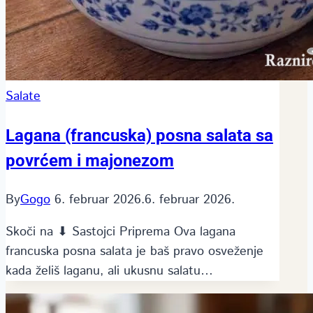
Salate
Lagana (francuska) posna salata sa
povrćem i majonezom
By
Gogo
6. februar 2026.
6. februar 2026.
Skoči na ⬇ Sastojci Priprema Ova lagana
francuska posna salata je baš pravo osveženje
kada želiš laganu, ali ukusnu salatu…