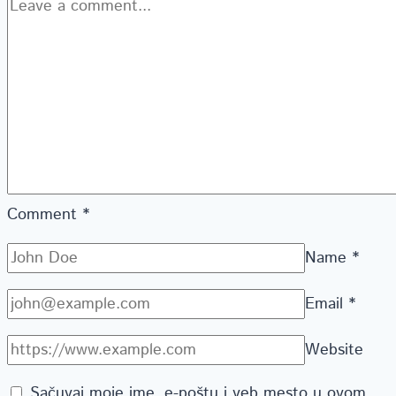
Comment
*
Name
*
Email
*
Website
Sačuvaj moje ime, e-poštu i veb mesto u ovom