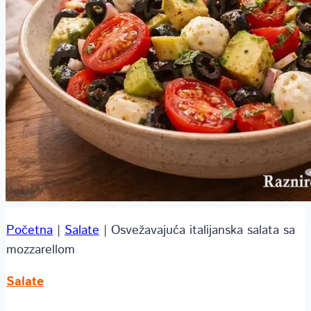
Početna
|
Salate
|
Osvežavajuća italijanska salata sa
mozzarellom
Salate