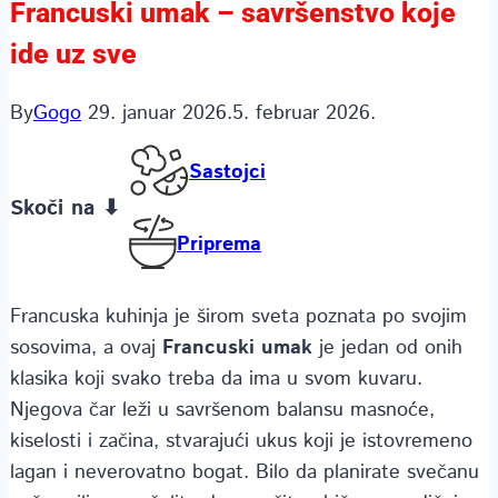
Francuski umak – savršenstvo koje
ide uz sve
By
Gogo
29. januar 2026.
5. februar 2026.
Sastojci
Skoči na ⬇
Priprema
Francuska kuhinja je širom sveta poznata po svojim
sosovima, a ovaj
Francuski umak
je jedan od onih
klasika koji svako treba da ima u svom kuvaru.
Njegova čar leži u savršenom balansu masnoće,
kiselosti i začina, stvarajući ukus koji je istovremeno
lagan i neverovatno bogat. Bilo da planirate svečanu