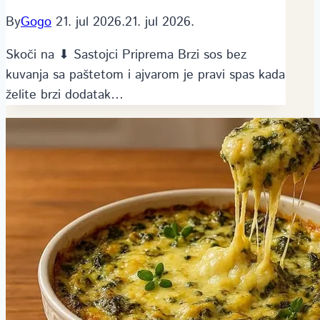
By
Gogo
21. jul 2026.
21. jul 2026.
Skoči na ⬇ Sastojci Priprema Brzi sos bez
kuvanja sa paštetom i ajvarom je pravi spas kada
želite brzi dodatak…