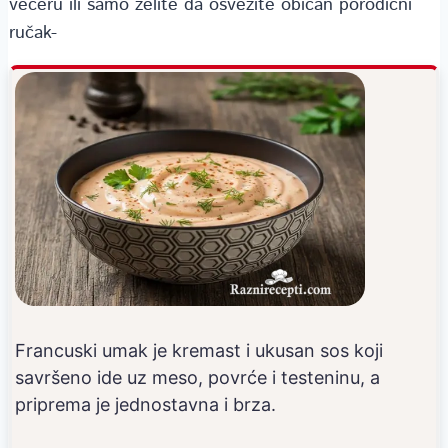
večeru ili samo želite da osvežite običan porodični
ručak-
Francuski umak je kremast i ukusan sos koji
savršeno ide uz meso, povrće i testeninu, a
priprema je jednostavna i brza.