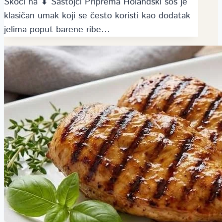
Skoči na ⬇ Sastojci Priprema Holandski sos je
klasičan umak koji se često koristi kao dodatak
jelima poput barene ribe…