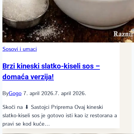
Sosovi i umaci
Brzi kineski slatko-kiseli sos –
domaća verzija!
By
Gogo
7. april 2026.
7. april 2026.
Skoči na ⬇ Sastojci Priprema Ovaj kineski
slatko-kiseli sos je gotovo isti kao iz restorana a
pravi se kod kuće…