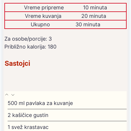
Vreme pripreme
10 minuta
Vreme kuvanja
20 minuta
Ukupno
30 minuta
Za osobe/porcije:
3
Približno kalorija:
180
Sastojci
500
ml
pavlaka za kuvanje
2
kašičice gustin
1
svež krastavac