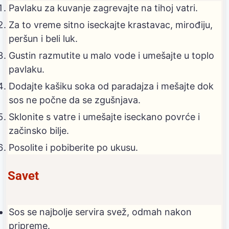
Pavlaku za kuvanje zagrevajte na tihoj vatri.
Za to vreme sitno iseckajte krastavac, mirođiju,
peršun i beli luk.
Gustin razmutite u malo vode i umešajte u toplo
pavlaku.
Dodajte kašiku soka od paradajza i mešajte dok
sos ne počne da se zgušnjava.
Sklonite s vatre i umešajte iseckano povrće i
začinsko bilje.
Posolite i pobiberite po ukusu.
Savet
Sos se najbolje servira svež, odmah nakon
pripreme.