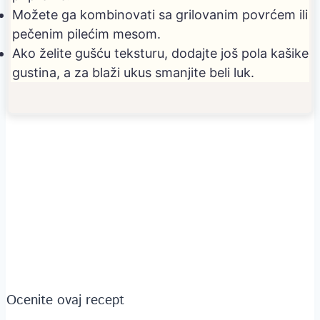
Možete ga kombinovati sa grilovanim povrćem ili
pečenim pilećim mesom.
Ako želite gušću teksturu, dodajte još pola kašike
gustina, a za blaži ukus smanjite beli luk.
Ocenite ovaj recept