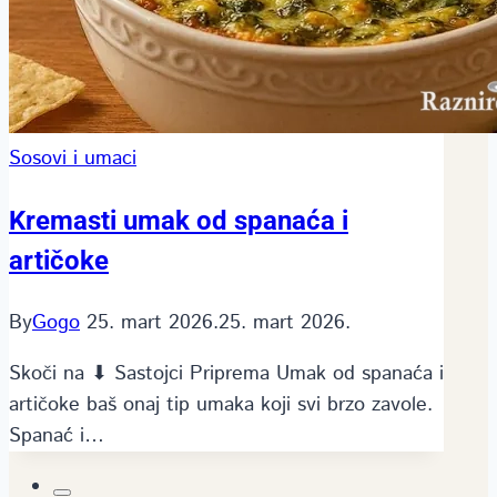
Sosovi i umaci
Kremasti umak od spanaća i
artičoke
By
Gogo
25. mart 2026.
25. mart 2026.
Skoči na ⬇ Sastojci Priprema Umak od spanaća i
artičoke baš onaj tip umaka koji svi brzo zavole.
Spanać i…