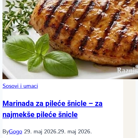
Sosovi i umaci
Marinada za pileće šnicle – za
najmekše pileće šnicle
By
Gogo
29. maj 2026.
29. maj 2026.