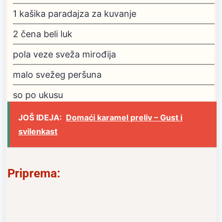
1
kašika paradajza za kuvanje
2
čena beli luk
pola veze sveža mirođija
malo svežeg peršuna
so po ukusu
JOŠ IDEJA:
Domaći karamel preliv – Gust i
svilenkast
Priprema: