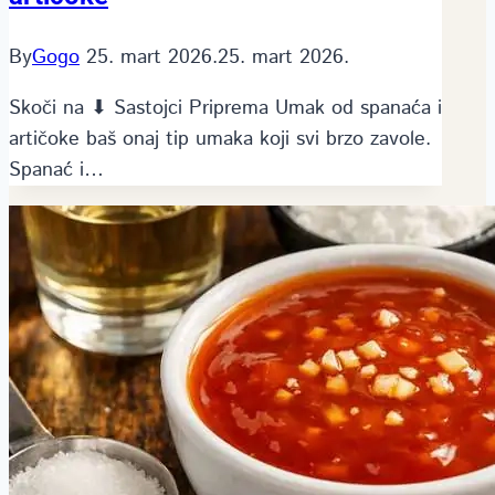
By
Gogo
25. mart 2026.
25. mart 2026.
Skoči na ⬇ Sastojci Priprema Umak od spanaća i
artičoke baš onaj tip umaka koji svi brzo zavole.
Spanać i…