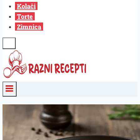
Kolači
Torte
Zimnica