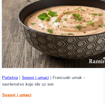
Početna
|
Sosovi i umaci
|
Francuski umak –
savršenstvo koje ide uz sve
Sosovi i umaci