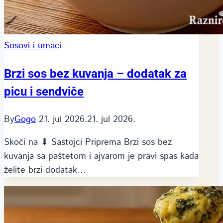
Sosovi i umaci
Brzi sos bez kuvanja – dodatak za
picu i sendviče
By
Gogo
21. jul 2026.
21. jul 2026.
Skoči na ⬇ Sastojci Priprema Brzi sos bez
kuvanja sa paštetom i ajvarom je pravi spas kada
želite brzi dodatak…