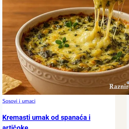
Sosovi i umaci
Kremasti umak od spanaća i
artičoke