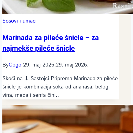
Sosovi i umaci
Marinada za pileće šnicle – za
najmekše pileće šnicle
By
Gogo
29. maj 2026.
29. maj 2026.
Skoči na ⬇ Sastojci Priprema Marinada za pileće
šnicle je kombinacija soka od ananasa, belog
vina, meda i senfa čini…