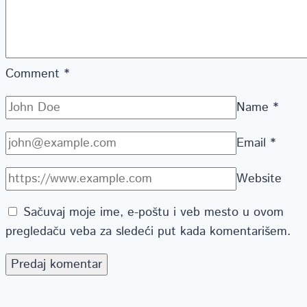
Comment
*
Name
*
Email
*
Website
Sačuvaj moje ime, e-poštu i veb mesto u ovom
pregledaču veba za sledeći put kada komentarišem.