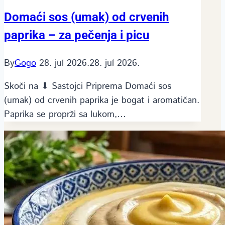
Domaći sos (umak) od crvenih
paprika – za pečenja i picu
By
Gogo
28. jul 2026.
28. jul 2026.
Skoči na ⬇ Sastojci Priprema Domaći sos
(umak) od crvenih paprika je bogat i aromatičan.
Paprika se proprži sa lukom,…