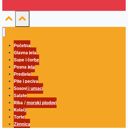
Početna
Glavna jela
Supe i čorbe
Posna jela
Predjela
Pite i peciva
Sosovi i umaci
Salate
Riba / morski plodovi
Kolači
Torte
Zimnica