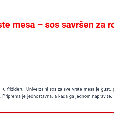
ste mesa – sos savršen za roš
ti u frižideru. Univerzalni sos za sve vrste mesa je gust,
ninu. Priprema je jednostavna, a kada ga jednom napravite, 