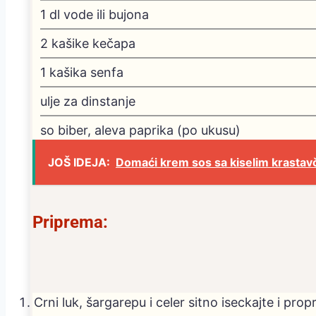
1
dl
vode ili bujona
2
kašike kečapa
1
kašika senfa
ulje
za dinstanje
so
biber, aleva paprika (po ukusu)
JOŠ IDEJA:
Domaći krem sos sa kiselim krastav
Priprema:
Crni luk, šargarepu i celer sitno iseckajte i pro