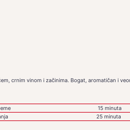
ćem, crnim vinom i začinima. Bogat, aromatičan i veo
reme
15 minuta
nja
25 minuta