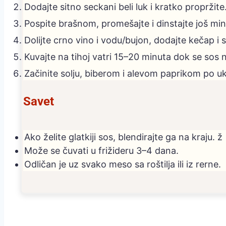
Dodajte sitno seckani beli luk i kratko propržite
Pospite brašnom, promešajte i dinstajte još min
Dolijte crno vino i vodu/bujon, dodajte kečap i s
Kuvajte na tihoj vatri 15–20 minuta dok se sos 
Začinite solju, biberom i alevom paprikom po u
Savet
Ako želite glatkiji sos, blendirajte ga na kraju. ž
Može se čuvati u frižideru 3–4 dana.
Odličan je uz svako meso sa roštilja ili iz rerne.