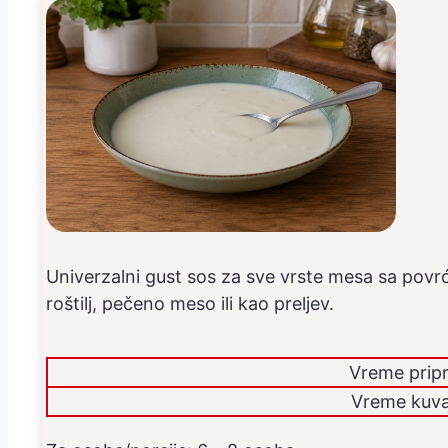
Univerzalni gust sos za sve vrste mesa sa povr
roštilj, pečeno meso ili kao preljev.
Vreme prip
Vreme kuva