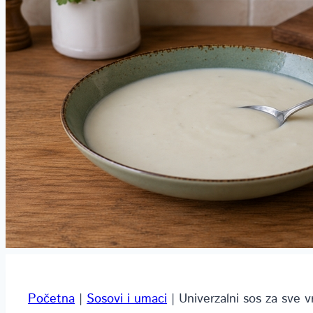
Početna
|
Sosovi i umaci
|
Univerzalni sos za sve v