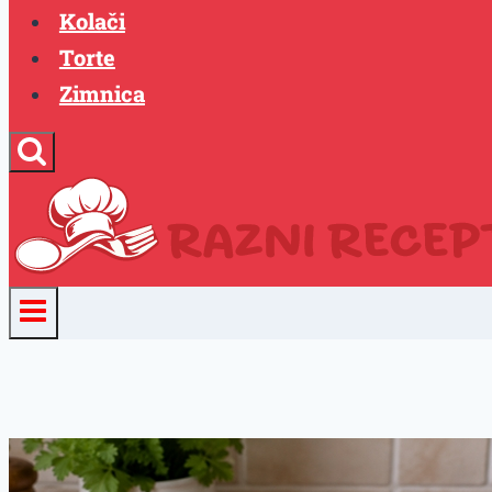
Kolači
Torte
Zimnica