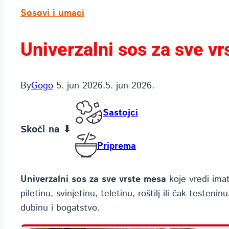
Sosovi i umaci
Univerzalni sos za sve vr
By
Gogo
5. jun 2026.
5. jun 2026.
Sastojci
Skoči na ⬇
Priprema
Univerzalni sos za sve vrste mesa
koje vredi ima
piletinu, svinjetinu, teletinu, roštilj ili čak teste
dubinu i bogatstvo.