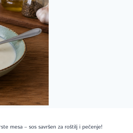
rste mesa – sos savršen za roštilj i pečenje!