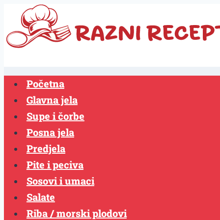
Skip
to
content
Početna
Glavna jela
Supe i čorbe
Posna jela
Predjela
Pite i peciva
Sosovi i umaci
Salate
Riba / morski plodovi