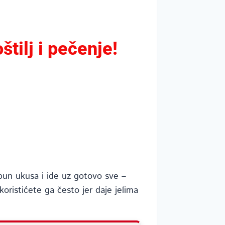
tilj i pečenje!
 pun ukusa i ide uz gotovo sve –
koristićete ga često jer daje jelima