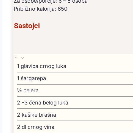
Za osobe/porcije:
6
– 8 osoba
Približno kalorija:
650
Sastojci
1
glavica crnog luka
1
šargarepa
½
celera
2
–3 čena belog luka
2
kašike brašna
2
dl
crnog vina