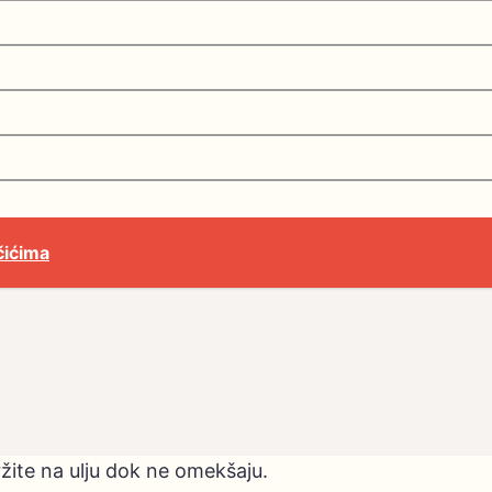
čićima
pržite na ulju dok ne omekšaju.