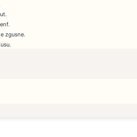
.
ut.
enf.
ne zgusne.
kusu.