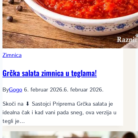
Zimnica
Grčka salata zimnica u teglama!
By
Gogo
6. februar 2026.
6. februar 2026.
Skoči na ⬇ Sastojci Priprema Grčka salata je
idealna čak i kad vani pada sneg, ova verzija u
tegli je…