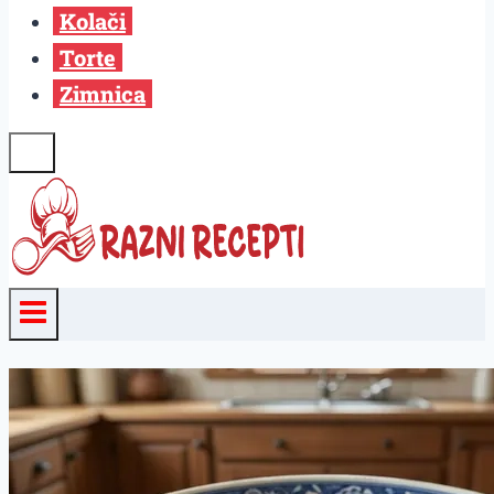
Kolači
Torte
Zimnica