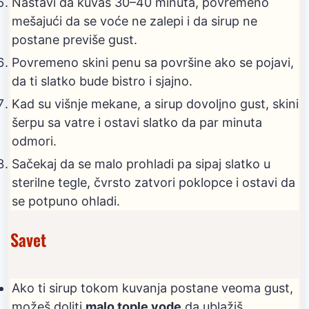
Nastavi da kuvaš 30–40 minuta, povremeno
mešajući da se voće ne zalepi i da sirup ne
postane previše gust.
Povremeno skini penu sa površine ako se pojavi,
da ti slatko bude bistro i sjajno.
Kad su višnje mekane, a sirup dovoljno gust, skini
šerpu sa vatre i ostavi slatko da par minuta
odmori.
Sačekaj da se malo prohladi pa sipaj slatko u
sterilne tegle, čvrsto zatvori poklopce i ostavi da
se potpuno ohladi.
Savet
Ako ti sirup tokom kuvanja postane veoma gust,
možeš doliti
malo tople vode
da ublažiš