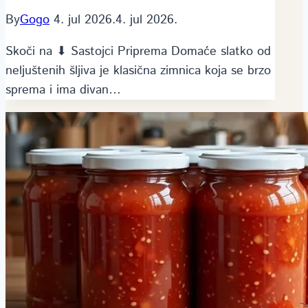
By
Gogo
4. jul 2026.
4. jul 2026.
Skoči na ⬇ Sastojci Priprema Domaće slatko od
neljuštenih šljiva je klasična zimnica koja se brzo
sprema i ima divan…