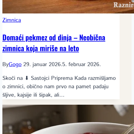
Zimnica
Domaći pekmez od dinja – Neobična
zimnica koja miriše na leto
By
Gogo
29. januar 2026.
5. februar 2026.
Skoči na ⬇ Sastojci Priprema Kada razmišljamo
o zimnici, obično nam prvo na pamet padaju
šljive, kajsije ili šipak, ali…