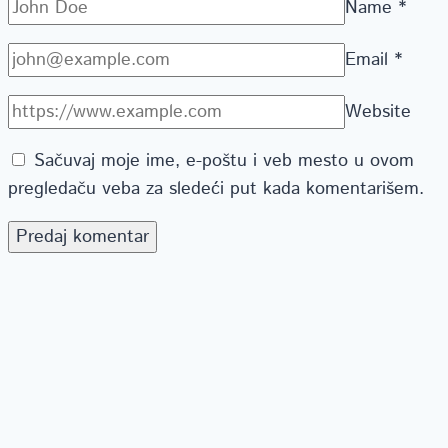
Name
*
Email
*
Website
Sačuvaj moje ime, e-poštu i veb mesto u ovom
pregledaču veba za sledeći put kada komentarišem.