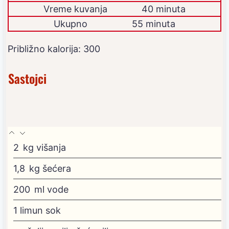
Vreme kuvanja
40 minuta
Ukupno
55 minuta
Približno kalorija:
300
Sastojci
2
kg
višanja
1,8
kg
šećera
200
ml
vode
1
limun
sok