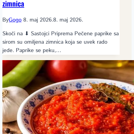
zimnica
By
Gogo
8. maj 2026.
8. maj 2026.
Skoči na ⬇ Sastojci Priprema Pečene paprike sa
sirom su omiljena zimnica koja se uvek rado
jede. Paprike se peku,…