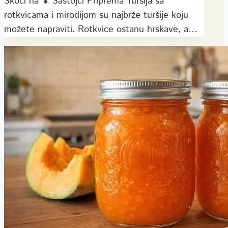
Skoči na ⬇ Sastojci Priprema Turšija sa
rotkvicama i mirođijom su najbrže turšije koju
možete napraviti. Rotkvice ostanu hrskave, a…