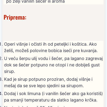
po želji vanilin šećer ili aroma
Priprema:
Operi višnje i očisti ih od peteljki i koštica. Ako
želiš, možeš polovine bobica iseći pre kuvanja.
U veću šerpu ulij vodu i šećer, pa lagano zagrevaj
dok se šećer potpuno ne otopi i ne dobiješ gust
sirup.
Kad je sirup potpuno proziran, dodaj višnje i
mešaj da se sve lepo sjedini sa sirupom.
Dodaj i sok limuna (i vanilin šećer ako ga koristiš)
pa smanji temperaturu da slatko lagano krčka.