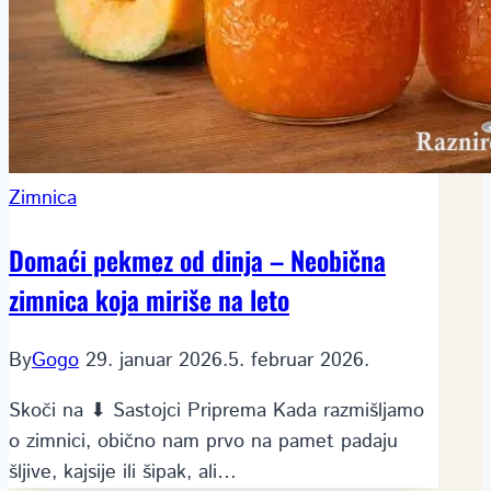
Zimnica
Domaći pekmez od dinja – Neobična
zimnica koja miriše na leto
By
Gogo
29. januar 2026.
5. februar 2026.
Skoči na ⬇ Sastojci Priprema Kada razmišljamo
o zimnici, obično nam prvo na pamet padaju
šljive, kajsije ili šipak, ali…