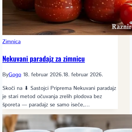
Zimnica
Nekuvani paradajz za zimnicu
By
Gogo
18. februar 2026.
18. februar 2026.
Skoči na ⬇ Sastojci Priprema Nekuvani paradajz
je stari metod očuvanja zrelih plodova bez
šporeta — paradajz se samo iseče,…