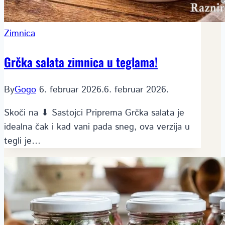
Zimnica
Grčka salata zimnica u teglama!
By
Gogo
6. februar 2026.
6. februar 2026.
Skoči na ⬇ Sastojci Priprema Grčka salata je
idealna čak i kad vani pada sneg, ova verzija u
tegli je…