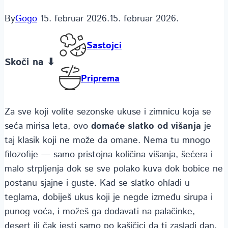
By
Gogo
15. februar 2026.
15. februar 2026.
Sastojci
Skoči na ⬇
Priprema
Za sve koji volite sezonske ukuse i zimnicu koja se
seća mirisa leta, ovo
domaće slatko od višanja
je
taj klasik koji ne može da omane. Nema tu mnogo
filozofije — samo pristojna količina višanja, šećera i
malo strpljenja dok se sve polako kuva dok bobice ne
postanu sjajne i guste. Kad se slatko ohladi u
teglama, dobiješ ukus koji je negde između sirupa i
punog voća, i možeš ga dodavati na palačinke,
desert ili čak jesti samo po kašičici da ti zasladi dan.