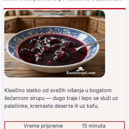
Klasično slatko od svežih višanja u bogatom
šećernom sirupu — dugo traje i lepo se služi uz
palačinke, kremaste deserte ili uz kafu.
Vreme pripreme
15 minuta