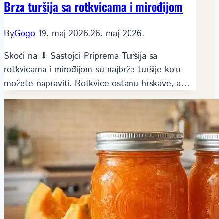
Brza turšija sa rotkvicama i mirođijom
By
Gogo
19. maj 2026.
26. maj 2026.
Skoči na ⬇ Sastojci Priprema Turšija sa
rotkvicama i mirođijom su najbrže turšije koju
možete napraviti. Rotkvice ostanu hrskave, a…