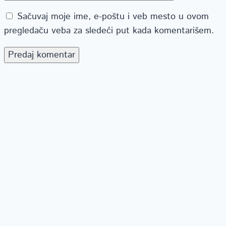
Sačuvaj moje ime, e-poštu i veb mesto u ovom
pregledaču veba za sledeći put kada komentarišem.