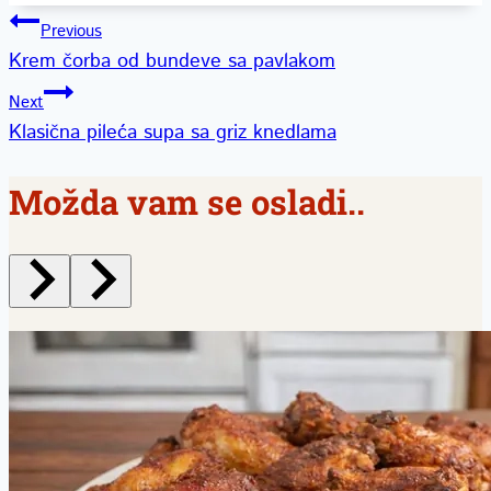
Kretanje
Previous
Krem čorba od bundeve sa pavlakom
članka
Next
Klasična pileća supa sa griz knedlama
Možda vam se osladi..