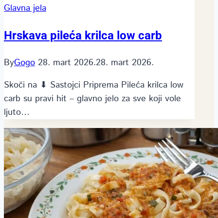
Glavna jela
Hrskava pileća krilca low carb
By
Gogo
28. mart 2026.
28. mart 2026.
Skoči na ⬇ Sastojci Priprema Pileća krilca low
carb su pravi hit – glavno jelo za sve koji vole
ljuto…