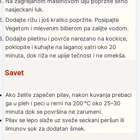
Na zagrejanom maslinovom ulju popržite sitno
nasjeckani luk.
Dodajte rižu i još kratko popržite. Posipajte
Vegetom i mlevenim biberom pa zalijte vodom.
Dodajte piletinu i povrće narezano na kockice,
poklopite i kuhajte na laganoj vatri oko 20
minuta, dok riža ne upije tečnost i ne omekša.
Savet
Ako želite zapečen pilav, nakon kuvanja prebaci
ga u pleh i peci u rerni na 200 °C oko 25–30
minuta dok se površina ne zarumeni.
Pilav se lepo slaže uz sveže seckani peršun ili
limunov sok za dodatan šmek.