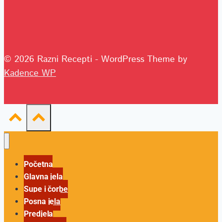
© 2026 Razni Recepti - WordPress Theme by
Kadence WP
Početna
Glavna jela
Supe i čorbe
Posna jela
Predjela