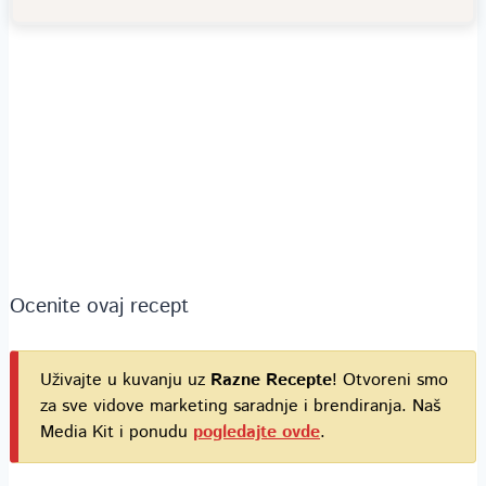
Ocenite ovaj recept
Uživajte u kuvanju uz
Razne Recepte
! Otvoreni smo
za sve vidove marketing saradnje i brendiranja. Naš
Media Kit i ponudu
pogledajte ovde
.