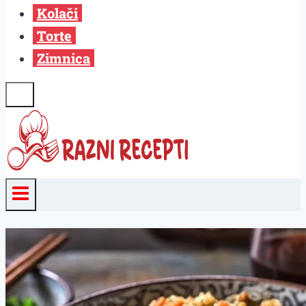
Kolači
Torte
Zimnica