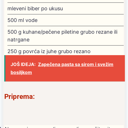
mleveni biber
po ukusu
500
ml
vode
500
g
kuhane/pečene piletine
grubo rezane ili
natrgane
250
g
povrća iz juhe
grubo rezano
JOŠ IDEJA:
Zapečena pasta sa sirom i svežim
bosiljkom
Priprema: