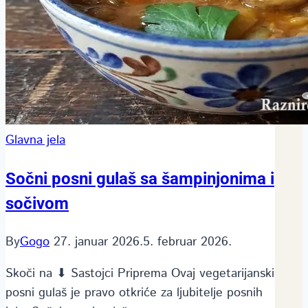
Glavna jela
Sočni posni gulaš sa šampinjonima i
sočivom
By
Gogo
27. januar 2026.
5. februar 2026.
Skoči na ⬇ Sastojci Priprema Ovaj vegetarijanski
posni gulaš je pravo otkriće za ljubitelje posnih