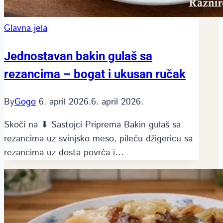
Glavna jela
Jednostavan bakin gulaš sa
rezancima – bogat i ukusan ručak
By
Gogo
6. april 2026.
6. april 2026.
Skoči na ⬇ Sastojci Priprema Bakin gulaš sa
rezancima uz svinjsko meso, pileću džigericu sa
rezancima uz dosta povrća i…