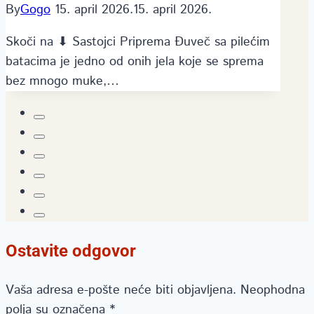
By
Gogo
15. april 2026.
15. april 2026.
Skoči na ⬇ Sastojci Priprema Đuveč sa pilećim
batacima je jedno od onih jela koje se sprema
bez mnogo muke,…
Ostavite odgovor
Vaša adresa e-pošte neće biti objavljena.
Neophodna
polja su označena
*