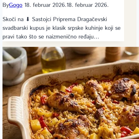
By
Gogo
18. februar 2026.
18. februar 2026.
Skoči na ⬇ Sastojci Priprema Dragačevski
svadbarski kupus je klasik srpske kuhinje koji se
pravi tako što se naizmenično ređaju…