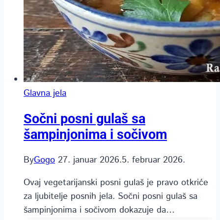
Glavna jela
Sočni posni gulaš sa
šampinjonima i sočivom
By
Gogo
27. januar 2026.
5. februar 2026.
Ovaj vegetarijanski posni gulaš je pravo otkriće
za ljubitelje posnih jela. Sočni posni gulaš sa
šampinjonima i sočivom dokazuje da…