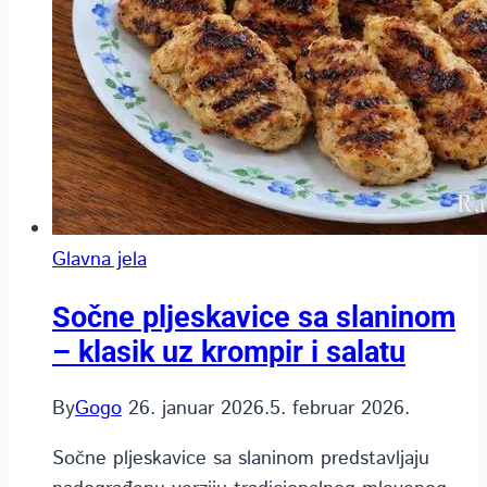
Glavna jela
Sočne pljeskavice sa slaninom
– klasik uz krompir i salatu
By
Gogo
26. januar 2026.
5. februar 2026.
Sočne pljeskavice sa slaninom predstavljaju