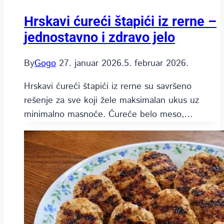
Hrskavi ćureći štapići iz rerne –
jednostavno i zdravo jelo
By
Gogo
27. januar 2026.
5. februar 2026.
Hrskavi ćureći štapići iz rerne su savršeno
rešenje za sve koji žele maksimalan ukus uz
minimalno masnoće. Ćureće belo meso,…