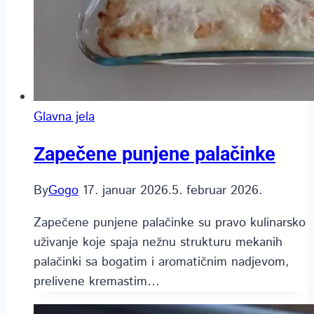
Glavna jela
Zapečene punjene palačinke
By
Gogo
17. januar 2026.
5. februar 2026.
Zapečene punjene palačinke su pravo kulinarsko
uživanje koje spaja nežnu strukturu mekanih
palačinki sa bogatim i aromatičnim nadjevom,
prelivene kremastim…