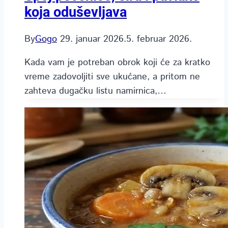
koja oduševljava
By
Gogo
29. januar 2026.
5. februar 2026.
Kada vam je potreban obrok koji će za kratko
vreme zadovoljiti sve ukućane, a pritom ne
zahteva dugačku listu namirnica,…