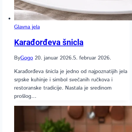
Glavna jela
Karađorđeva šnicla
By
Gogo
20. januar 2026.
5. februar 2026.
Karađorđeva šnicla je jedno od najpoznatijih jela
srpske kuhinje i simbol svečanih ručkova i
restoranske tradicije. Nastala je sredinom
prošlog…