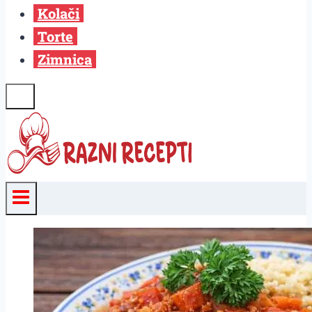
Kolači
Torte
Zimnica