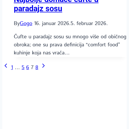
paradajz sosu
By
Gogo
16. januar 2026.
5. februar 2026.
Ćufte u paradajz sosu su mnogo više od običnog
obroka; one su prava definicija “comfort food”
kuhinje koja nas vraća…
Previous
Next
Page
1
…
5
6
7
8
Page
Page
navigation