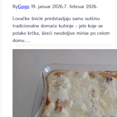
By
Gogo
19. januar 2026.
7. februar 2026.
Lovačke šnicle predstavljaju samu suštinu
tradicionalne domaće kuhinje – jelo koje se
polako krčka, šireći neodoljive mirise po celom
domu….