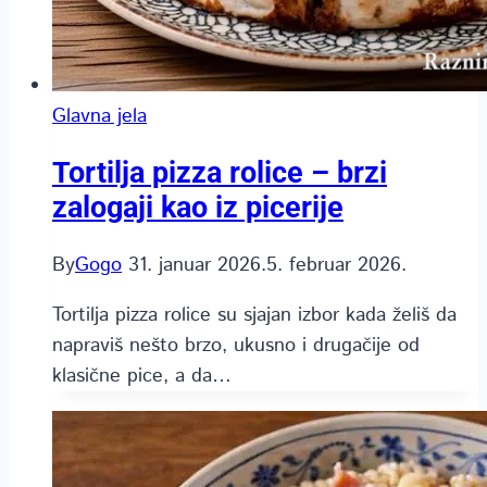
Glavna jela
Tortilja pizza rolice – brzi
zalogaji kao iz picerije
By
Gogo
31. januar 2026.
5. februar 2026.
Tortilja pizza rolice su sjajan izbor kada želiš da
napraviš nešto brzo, ukusno i drugačije od
klasične pice, a da…