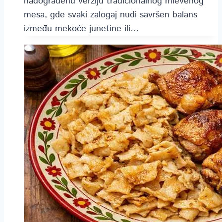
nadograđenu verziju tradicionalnog mlevenog
mesa, gde svaki zalogaj nudi savršen balans
između mekoće junetine ili…