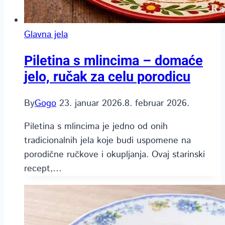
Glavna jela
Piletina s mlincima – domaće
jelo, ručak za celu porodicu
By
Gogo
23. januar 2026.
8. februar 2026.
Piletina s mlincima je jedno od onih
tradicionalnih jela koje budi uspomene na
porodične ručkove i okupljanja. Ovaj starinski
recept,…