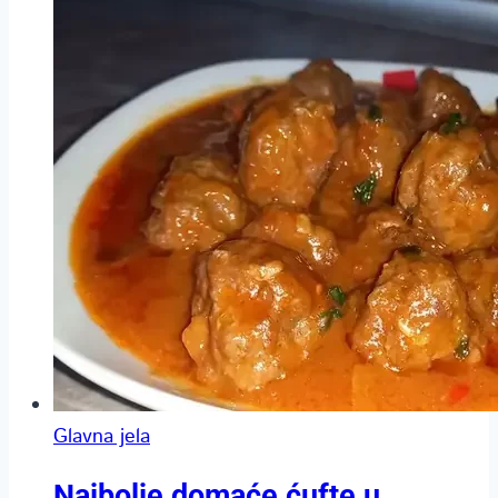
Glavna jela
Najbolje domaće ćufte u