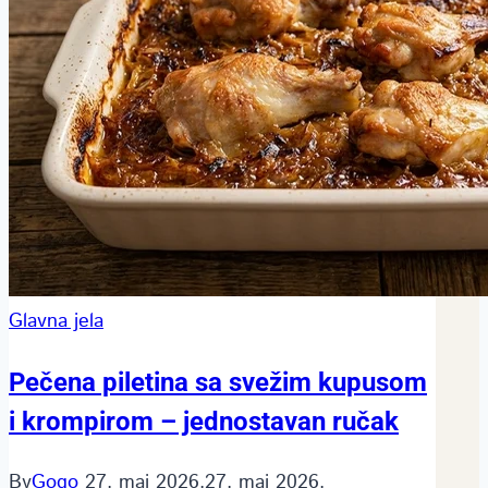
Glavna jela
Pečena piletina sa svežim kupusom
i krompirom – jednostavan ručak
By
Gogo
27. maj 2026.
27. maj 2026.