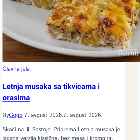
Glavna jela
Letnja musaka sa tikvicama i
orasima
By
Gogo
7. avgust 2026.
7. avgust 2026.
Skoči na ⬇ Sastojci Priprema Letnja musaka je
lagana verzija klasične, bez mesa i krompira.