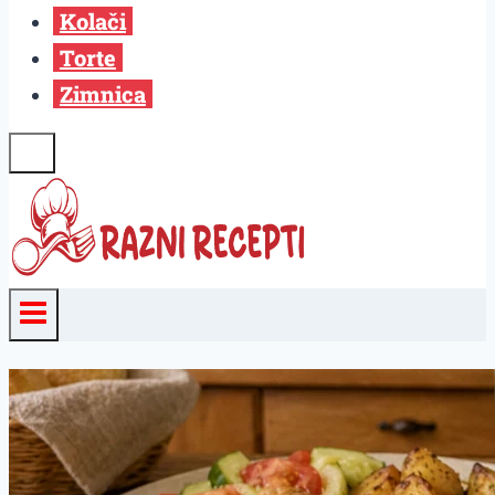
Kolači
Torte
Zimnica