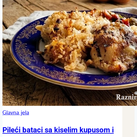
Glavna jela
Pileći bataci sa kiselim kupusom i