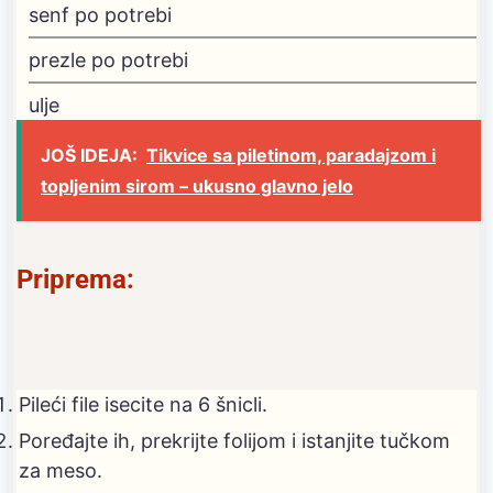
senf
po potrebi
prezle
po potrebi
ulje
JOŠ IDEJA:
Tikvice sa piletinom, paradajzom i
topljenim sirom – ukusno glavno jelo
Priprema:
Pileći file isecite na 6 šnicli.
Poređajte ih, prekrijte folijom i istanjite tučkom
za meso.