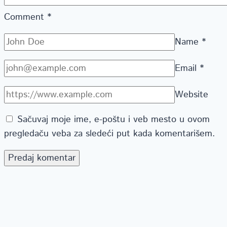
Comment
*
Name
*
Email
*
Website
Sačuvaj moje ime, e-poštu i veb mesto u ovom
pregledaču veba za sledeći put kada komentarišem.