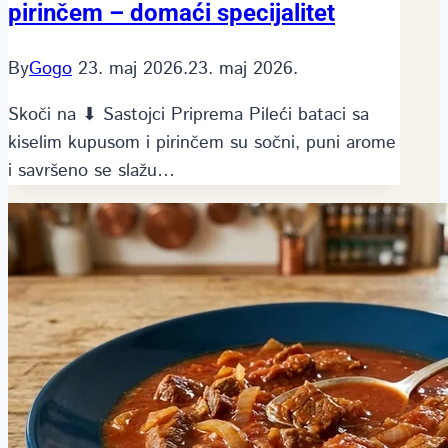
pirinčem – domaći specijalitet
By
Gogo
23. maj 2026.
23. maj 2026.
Skoči na ⬇ Sastojci Priprema Pileći bataci sa
kiselim kupusom i pirinčem su sočni, puni arome
i savršeno se slažu…