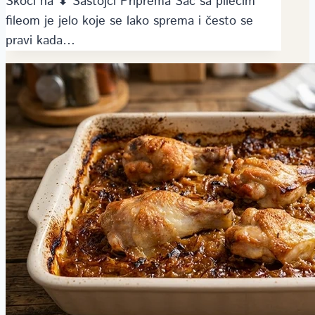
Skoči na ⬇ Sastojci Priprema Sač sa pilećim
fileom je jelo koje se lako sprema i često se
pravi kada…