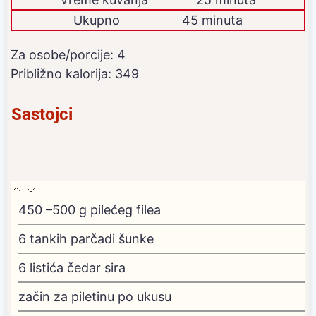
Ukupno
45 minuta
Za osobe/porcije:
4
Približno kalorija:
349
Sastojci
450
–500 g pilećeg filea
6
tankih parčadi šunke
6
listića čedar sira
začin za piletinu
po ukusu