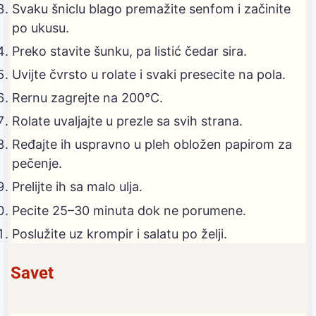
Svaku šniclu blago premažite senfom i začinite
po ukusu.
Preko stavite šunku, pa listić čedar sira.
Uvijte čvrsto u rolate i svaki presecite na pola.
Rernu zagrejte na 200°C.
Rolate uvaljajte u prezle sa svih strana.
Ređajte ih uspravno u pleh obložen papirom za
pečenje.
Prelijte ih sa malo ulja.
Pecite 25–30 minuta dok ne porumene.
Poslužite uz krompir i salatu po želji.
Savet