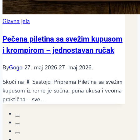
Glavna jela
Pečena piletina sa svežim kupusom
i krompirom – jednostavan ručak
By
Gogo
27. maj 2026.
27. maj 2026.
Skoči na ⬇ Sastojci Priprema Piletina sa svežim
kupusom iz rerne je sočna, puna ukusa i veoma
praktična – sve…