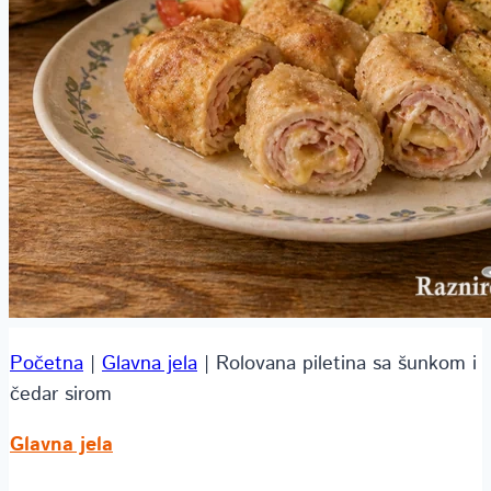
Početna
|
Glavna jela
|
Rolovana piletina sa šunkom i
čedar sirom
Glavna jela