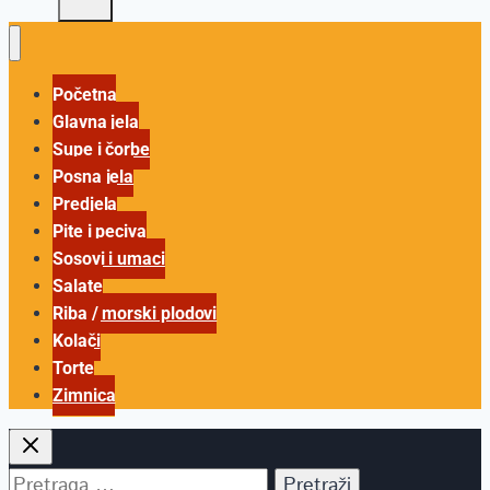
Početna
Glavna jela
Supe i čorbe
Posna jela
Predjela
Pite i peciva
Sosovi i umaci
Salate
Riba / morski plodovi
Kolači
Torte
Zimnica
Pretraga