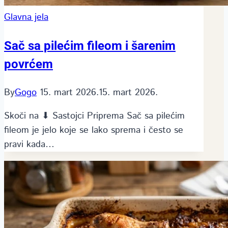
Glavna jela
Sač sa pilećim fileom i šarenim
povrćem
By
Gogo
15. mart 2026.
15. mart 2026.
Skoči na ⬇ Sastojci Priprema Sač sa pilećim
fileom je jelo koje se lako sprema i često se
pravi kada…