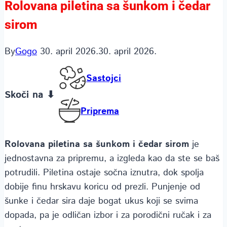
Rolovana piletina sa šunkom i čedar
sirom
By
Gogo
30. april 2026.
30. april 2026.
Sastojci
Skoči na ⬇
Priprema
Rolovana piletina sa šunkom i čedar sirom
je
jednostavna za pripremu, a izgleda kao da ste se baš
potrudili. Piletina ostaje sočna iznutra, dok spolja
dobije finu hrskavu koricu od prezli. Punjenje od
šunke i čedar sira daje bogat ukus koji se svima
dopada, pa je odličan izbor i za porodični ručak i za