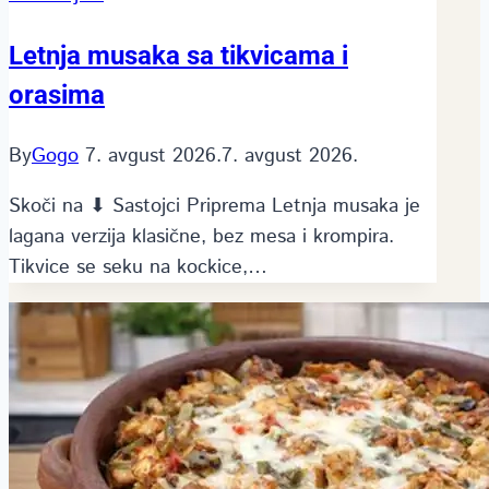
Letnja musaka sa tikvicama i
orasima
By
Gogo
7. avgust 2026.
7. avgust 2026.
Skoči na ⬇ Sastojci Priprema Letnja musaka je
lagana verzija klasične, bez mesa i krompira.
Tikvice se seku na kockice,…