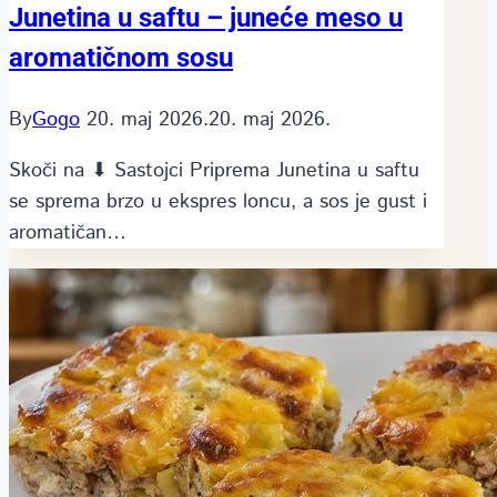
Junetina u saftu – juneće meso u
aromatičnom sosu
By
Gogo
20. maj 2026.
20. maj 2026.
Skoči na ⬇ Sastojci Priprema Junetina u saftu
se sprema brzo u ekspres loncu, a sos je gust i
aromatičan…