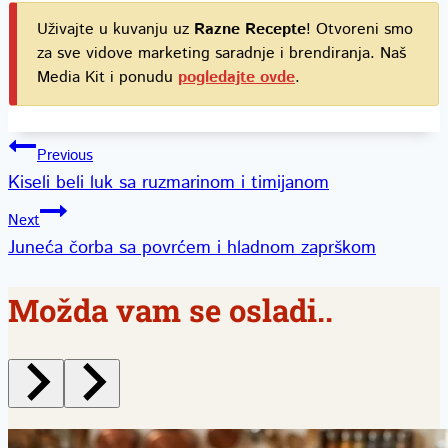
Uživajte u kuvanju uz
Razne Recepte
! Otvoreni smo
za sve vidove marketing saradnje i brendiranja. Naš
Media Kit i ponudu
pogledajte ovde
.
Kretanje
Previous
Kiseli beli luk sa ruzmarinom i timijanom
članka
Next
Juneća čorba sa povrćem i hladnom zaprškom
Možda vam se osladi..