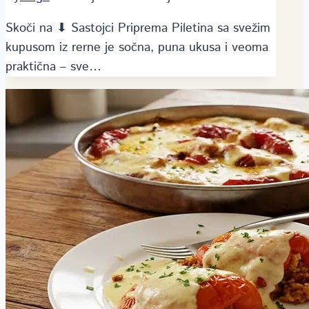
Skoči na ⬇ Sastojci Priprema Piletina sa svežim
kupusom iz rerne je sočna, puna ukusa i veoma
praktična – sve…