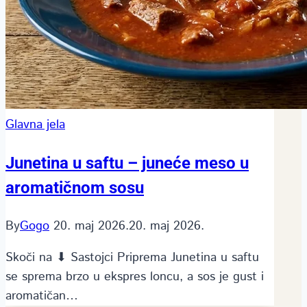
Glavna jela
Junetina u saftu – juneće meso u
aromatičnom sosu
By
Gogo
20. maj 2026.
20. maj 2026.
Skoči na ⬇ Sastojci Priprema Junetina u saftu
se sprema brzo u ekspres loncu, a sos je gust i
aromatičan…