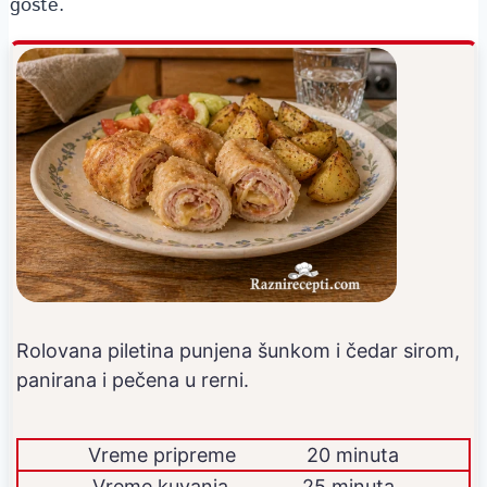
goste.
Rolovana piletina punjena šunkom i čedar sirom,
panirana i pečena u rerni.
Vreme pripreme
20 minuta
Vreme kuvanja
25 minuta