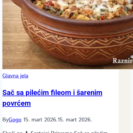
Glavna jela
Sač sa pilećim fileom i šarenim
povrćem
By
Gogo
15. mart 2026.
15. mart 2026.