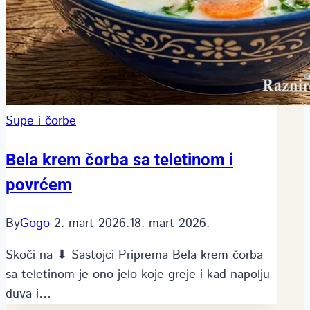
Supe i čorbe
Bela krem čorba sa teletinom i
povrćem
By
Gogo
2. mart 2026.
18. mart 2026.
Skoči na ⬇ Sastojci Priprema Bela krem čorba
sa teletinom je ono jelo koje greje i kad napolju
duva i…