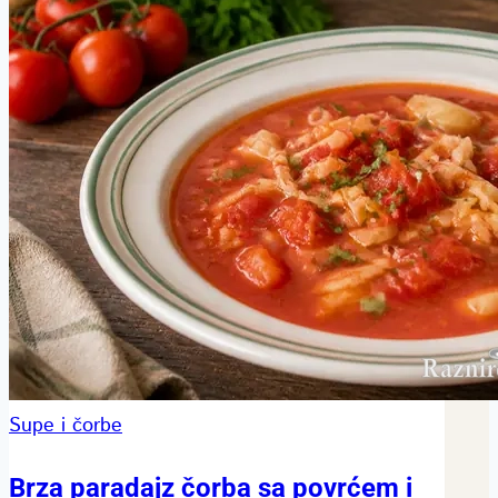
Supe i čorbe
Brza paradajz čorba sa povrćem i