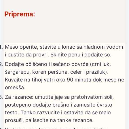
Priprema:
Meso operite, stavite u lonac sa hladnom vodom
i pustite da provri. Skinite penu i dodajte so.
Dodajte očišćeno i isečeno povrće (crni luk,
šargarepu, koren peršuna, celer i praziluk).
Kuvajte na tihoj vatri oko 90 minuta dok meso ne
omekša.
Za rezance: umutite jaje sa prstohvatom soli,
postepeno dodajte brašno i zamesite čvrsto
testo. Tanko razvucite i ostavite da se malo
prosuši, pa isecite na tanke rezance.