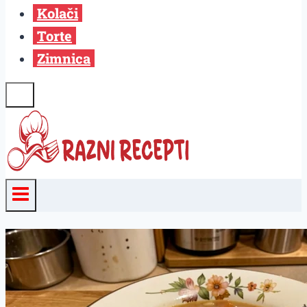
Kolači
Torte
Zimnica