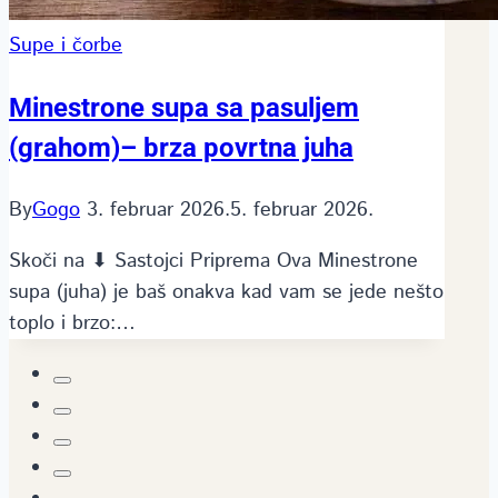
Supe i čorbe
Minestrone supa sa pasuljem
(grahom)– brza povrtna juha
By
Gogo
3. februar 2026.
5. februar 2026.
Skoči na ⬇ Sastojci Priprema Ova Minestrone
supa (juha) je baš onakva kad vam se jede nešto
toplo i brzo:…