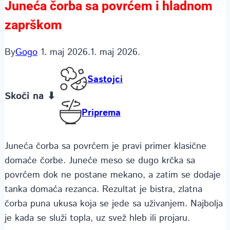
Juneća čorba sa povrćem i hladnom
zaprškom
By
Gogo
1. maj 2026.
1. maj 2026.
Sastojci
Skoči na ⬇
Priprema
Juneća čorba sa povrćem je pravi primer klasične
domaće čorbe. Juneće meso se dugo krčka sa
povrćem dok ne postane mekano, a zatim se dodaje
tanka domaća rezanca. Rezultat je bistra, zlatna
čorba puna ukusa koja se jede sa uživanjem. Najbolja
je kada se služi topla, uz svež hleb ili projaru.