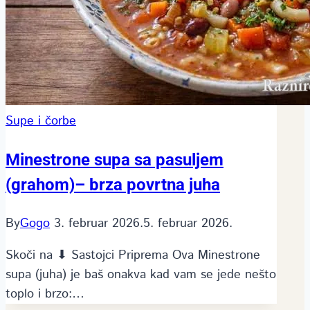
Supe i čorbe
Minestrone supa sa pasuljem
(grahom)– brza povrtna juha
By
Gogo
3. februar 2026.
5. februar 2026.
Skoči na ⬇ Sastojci Priprema Ova Minestrone
supa (juha) je baš onakva kad vam se jede nešto
toplo i brzo:…