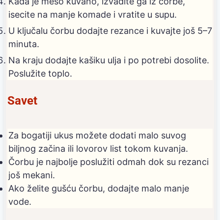
Kada je meso kuvano, izvadite ga iz čorbe,
isecite na manje komade i vratite u supu.
U ključalu čorbu dodajte rezance i kuvajte još 5–7
minuta.
Na kraju dodajte kašiku ulja i po potrebi dosolite.
Poslužite toplo.
Savet
Za bogatiji ukus možete dodati malo suvog
biljnog začina ili lovorov list tokom kuvanja.
Čorbu je najbolje poslužiti odmah dok su rezanci
još mekani.
Ako želite gušću čorbu, dodajte malo manje
vode.