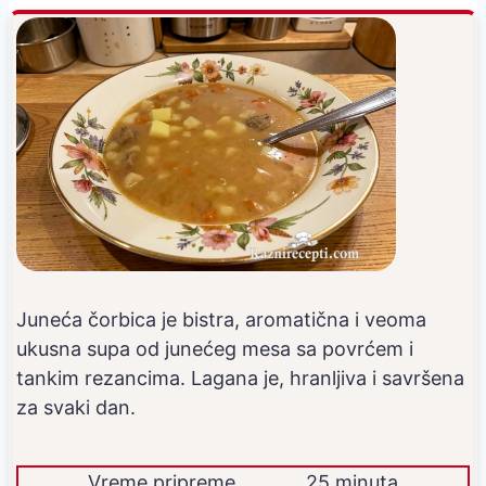
Juneća čorbica je bistra, aromatična i veoma
ukusna supa od junećeg mesa sa povrćem i
tankim rezancima. Lagana je, hranljiva i savršena
za svaki dan.
Vreme pripreme
25 minuta