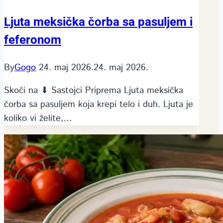
Ljuta meksička čorba sa pasuljem i
feferonom
By
Gogo
24. maj 2026.
24. maj 2026.
Skoči na ⬇ Sastojci Priprema Ljuta meksička
čorba sa pasuljem koja krepi telo i duh. Ljuta je
koliko vi želite,…