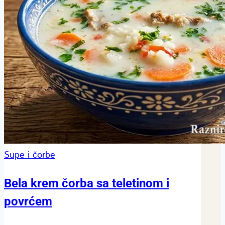
Supe i čorbe
Bela krem čorba sa teletinom i
povrćem