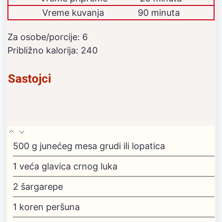
Vreme kuvanja
90 minuta
Za osobe/porcije:
6
Približno kalorija:
240
Sastojci
500
g
junećeg mesa
grudi ili lopatica
1
veća glavica crnog luka
2
šargarepe
1
koren peršuna