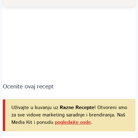
Ocenite ovaj recept
Uživajte u kuvanju uz
Razne Recepte
! Otvoreni smo
za sve vidove marketing saradnje i brendiranja. Naš
Media Kit i ponudu
pogledajte ovde
.