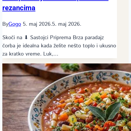
rezancima
By
Gogo
5. maj 2026.
5. maj 2026.
Skoči na ⬇ Sastojci Priprema Brza paradajz
čorba je idealna kada želite nešto toplo i ukusno
za kratko vreme. Luk,…