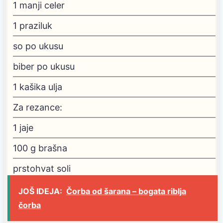
1
manji celer
1
praziluk
so
po ukusu
biber
po ukusu
1
kašika ulja
Za rezance:
1
jaje
100
g
brašna
prstohvat soli
JOŠ IDEJA:
Čorba od šarana – bogata riblja
čorba