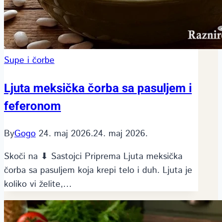
Supe i čorbe
Ljuta meksička čorba sa pasuljem i
feferonom
By
Gogo
24. maj 2026.
24. maj 2026.
Skoči na ⬇ Sastojci Priprema Ljuta meksička
čorba sa pasuljem koja krepi telo i duh. Ljuta je
koliko vi želite,…