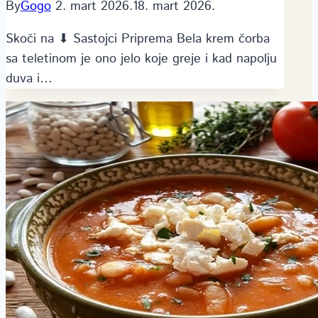
By
Gogo
2. mart 2026.
18. mart 2026.
Skoči na ⬇ Sastojci Priprema Bela krem čorba
sa teletinom je ono jelo koje greje i kad napolju
duva i…