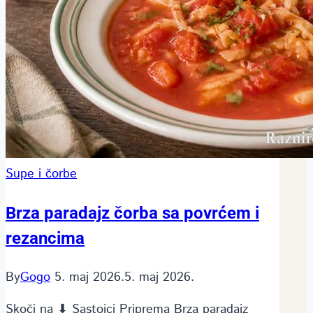
Supe i čorbe
Brza paradajz čorba sa povrćem i
rezancima
By
Gogo
5. maj 2026.
5. maj 2026.
Skoči na ⬇ Sastojci Priprema Brza paradajz