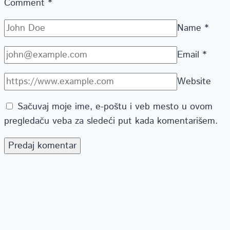
Comment
*
Name
*
Email
*
Website
Sačuvaj moje ime, e-poštu i veb mesto u ovom
pregledaču veba za sledeći put kada komentarišem.