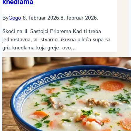
knedlama
By
Gogo
8. februar 2026.
8. februar 2026.
Skoči na ⬇ Sastojci Priprema Kad ti treba
jednostavna, ali stvarno ukusna pileća supa sa
griz knedlama koja greje, ovo…