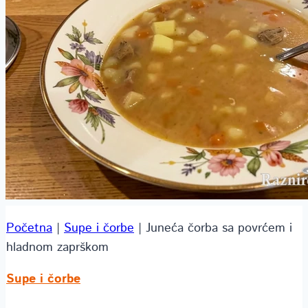
Početna
|
Supe i čorbe
|
Juneća čorba sa povrćem i
hladnom zaprškom
Supe i čorbe