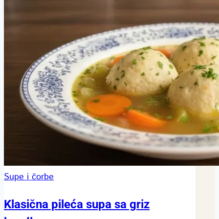
Supe i čorbe
Klasična pileća supa sa griz