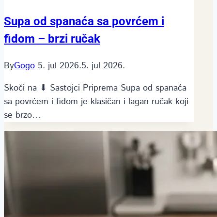
Supa od spanaća sa povrćem i
fidom – brzi ručak
By
Gogo
5. jul 2026.
5. jul 2026.
Skoči na ⬇ Sastojci Priprema Supa od spanaća
sa povrćem i fidom je klasičan i lagan ručak koji
se brzo…