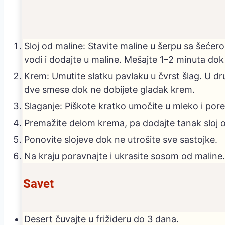
Sloj od maline: Stavite maline u šerpu sa šećero
vodi i dodajte u maline. Mešajte 1–2 minuta do
Krem: Umutite slatku pavlaku u čvrst šlag. U d
dve smese dok ne dobijete gladak krem.
Slaganje: Piškote kratko umočite u mleko i po
Premažite delom krema, pa dodajte tanak sloj 
Ponovite slojeve dok ne utrošite sve sastojke.
Na kraju poravnajte i ukrasite sosom od maline. 
Savet
Desert čuvajte u frižideru do 3 dana.