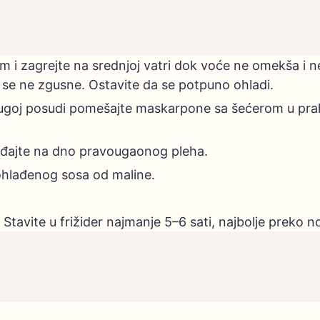
m i zagrejte na srednjoj vatri dok voće ne omekša i n
k se ne zgusne. Ostavite da se potpuno ohladi.
rugoj posudi pomešajte maskarpone sa šećerom u prahu 
ređajte na dno pravougaonog pleha.
ohlađenog sosa od maline.
Stavite u frižider najmanje 5–6 sati, najbolje preko no