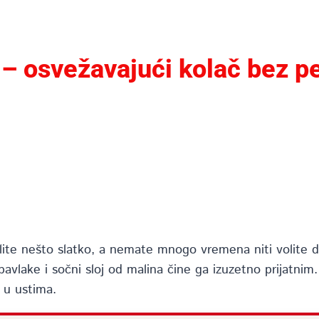
 – osvežavajući kolač bez p
elite nešto slatko, a nemate mnogo vremena niti volite 
avlake i sočni sloj od malina čine ga izuzetno prijatnim
i u ustima.