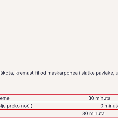
iškota, kremast fil od maskarponea i slatke pavlake, 
reme
30 minuta
dodatno
lje preko noći)
0
minut
30 minuta