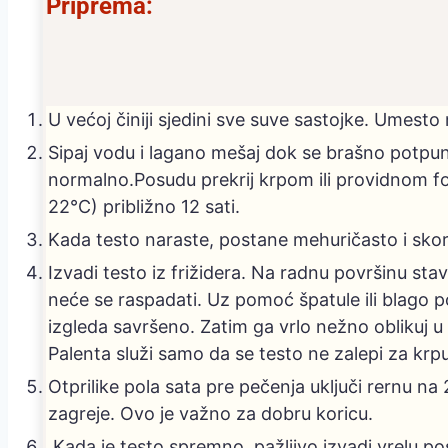
Priprema:
U većoj činiji sjedini sve suve sastojke. Umesto
Sipaj vodu i lagano mešaj dok se brašno potpuno
normalno.Posudu prekrij krpom ili providnom fol
22°C) približno 12 sati.
Kada testo naraste, postane mehuričasto i skoro 
Izvadi testo iz frižidera. Na radnu površinu stavi
neće se raspadati. Uz pomoć špatule ili blago p
izgleda savršeno. Zatim ga vrlo nežno oblikuj 
Palenta služi samo da se testo ne zalepi za kr
Otprilike pola sata pre pečenja uključi rernu 
zagreje. Ovo je važno za dobru koricu.
.Kada je testo spremno, pažljivo izvadi vrelu po