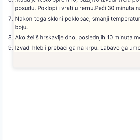
posudu. Poklopi i vrati u rernu.Peći 30 minuta 
Nakon toga skloni poklopac, smanji temperatur
boju.
Ako želiš hrskavije dno, poslednjih 10 minuta mo
Izvadi hleb i prebaci ga na krpu. Labavo ga umo