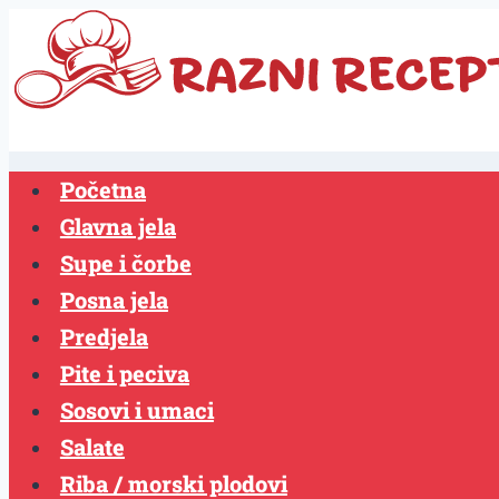
Skip
to
content
Početna
Glavna jela
Supe i čorbe
Posna jela
Predjela
Pite i peciva
Sosovi i umaci
Salate
Riba / morski plodovi