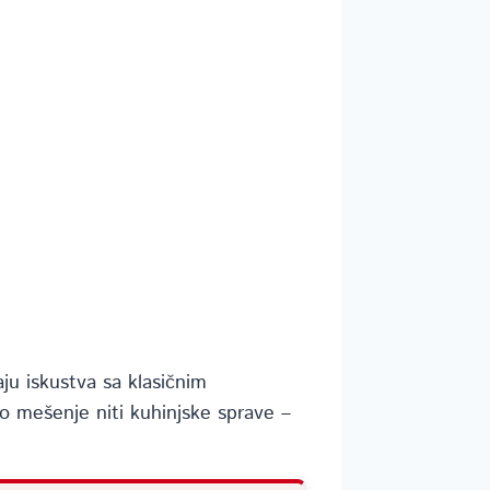
ju iskustva sa klasičnim
 mešenje niti kuhinjske sprave –