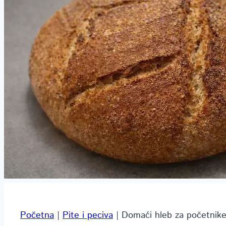
Početna
|
Pite i peciva
|
Domaći hleb za početnike