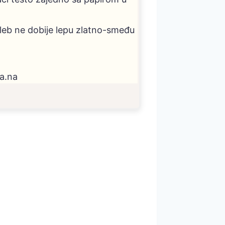
leb ne dobije lepu zlatno-smeđu
ja.na