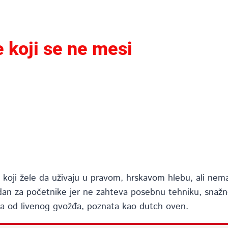
 koji se ne mesi
 koji žele da uživaju u pravom, hrskavom hlebu, ali nema
an za početnike jer ne zahteva posebnu tehniku, snažno
suda od livenog gvožđa, poznata kao dutch oven.