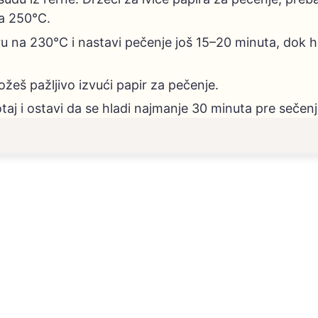
na 250°C.
u na 230°C i nastavi pečenje još 15–20 minuta, dok h
žeš pažljivo izvući papir za pečenje.
taj i ostavi da se hladi najmanje 30 minuta pre sečen