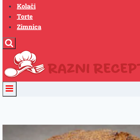
Kolači
Torte
Zimnica