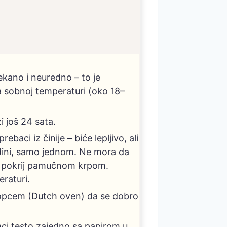
ekano i neuredno – to je
na sobnoj temperaturi (oko 18–
i još 24 sata.
baci iz činije – biće lepljivo, ali
redini, samo jednom. Ne mora da
 i pokrij pamučnom krpom.
raturi.
klopcem (Dutch oven) da se dobro
baci testo zajedno sa papirom u