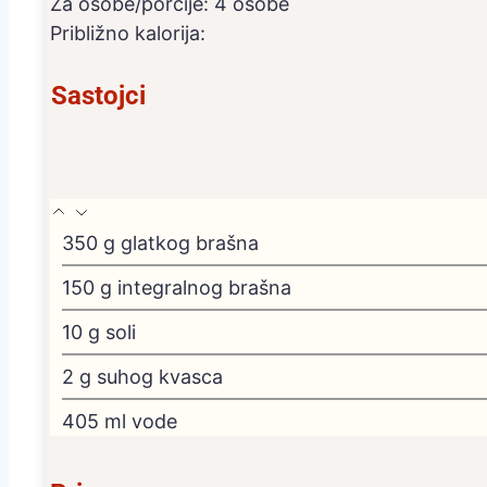
Za osobe/porcije:
4
osobe
Približno kalorija:
Sastojci
350
g
glatkog brašna
150
g
integralnog brašna
10
g
soli
2
g
suhog kvasca
405
ml
vode