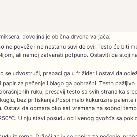
 miksera, dovoljna je obična drvena varjača.
 ne poveže i ne nestanu suvi delovi. Testo će biti m
ijom, ali nemoj zatvarati potpuno. Ostaviti da stoji 
se udvostruči, prebaci ga u frižider i ostavi da odlež
 papir za pečenje i blago ga pobrašni. Testo pažljivo pre
obrašnjenih ruku, presavij testo sa svih strana ka s
u kuglu, bez pritiskanja.Pospi malo kukuruzne palente
pu. Ostavi da odmara oko sat vremena na sobnoj tempe
na 250°C. U nju stavi posudu od livenog gvožđa sa po
sudu iz rerne. Držeći za ivice papira za pečenje, pre