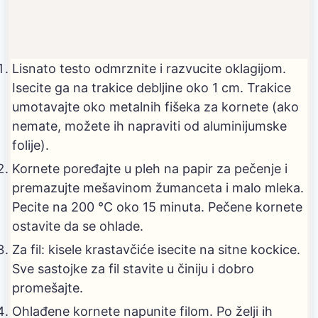
Lisnato testo odmrznite i razvucite oklagijom.
Isecite ga na trakice debljine oko 1 cm. Trakice
umotavajte oko metalnih fišeka za kornete (ako
nemate, možete ih napraviti od aluminijumske
folije).
Kornete poređajte u pleh na papir za pečenje i
premazujte mešavinom žumanceta i malo mleka.
Pecite na 200 °C oko 15 minuta. Pečene kornete
ostavite da se ohlade.
Za fil: kisele krastavčiće isecite na sitne kockice.
Sve sastojke za fil stavite u činiju i dobro
promešajte.
Ohlađene kornete napunite filom. Po želji ih