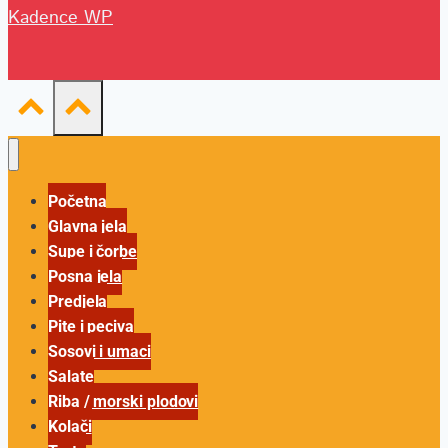
Kadence WP
Početna
Glavna jela
Supe i čorbe
Posna jela
Predjela
Pite i peciva
Sosovi i umaci
Salate
Riba / morski plodovi
Kolači