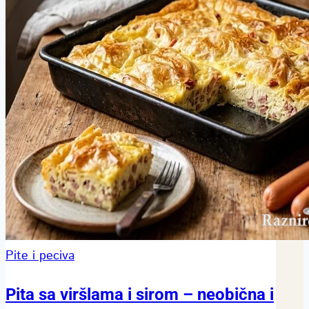
Pite i peciva
Pita sa viršlama i sirom – neobična i