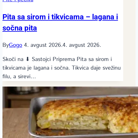
Pita sa sirom i tikvicama – lagana i
sočna pita
By
Gogo
4. avgust 2026.
4. avgust 2026.
Skoči na ⬇ Sastojci Priprema Pita sa sirom i
tikvicama je lagana i sočna. Tikvica daje svežinu
filu, a sirevi…