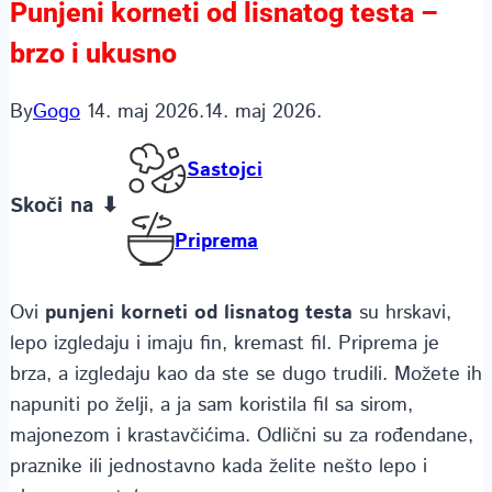
Punjeni korneti od lisnatog testa –
brzo i ukusno
By
Gogo
14. maj 2026.
14. maj 2026.
Sastojci
Skoči na ⬇
Priprema
Ovi
punjeni korneti od lisnatog testa
su hrskavi,
lepo izgledaju i imaju fin, kremast fil. Priprema je
brza, a izgledaju kao da ste se dugo trudili. Možete ih
napuniti po želji, a ja sam koristila fil sa sirom,
majonezom i krastavčićima. Odlični su za rođendane,
praznike ili jednostavno kada želite nešto lepo i