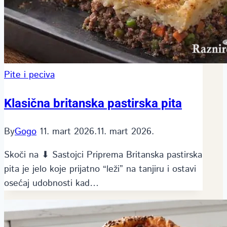
Pite i peciva
Klasična britanska pastirska pita
By
Gogo
11. mart 2026.
11. mart 2026.
Skoči na ⬇ Sastojci Priprema Britanska pastirska
pita je jelo koje prijatno “leži” na tanjiru i ostavi
osećaj udobnosti kad…