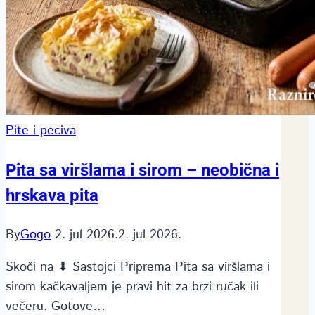
Pite i peciva
Pita sa viršlama i sirom – neobična i
hrskava pita
By
Gogo
2. jul 2026.
2. jul 2026.
Skoči na ⬇ Sastojci Priprema Pita sa viršlama i
sirom kačkavaljem je pravi hit za brzi ručak ili
večeru. Gotove…