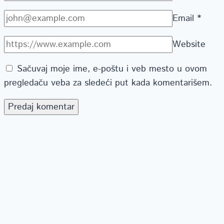
Email
*
Website
Sačuvaj moje ime, e-poštu i veb mesto u ovom
pregledaču veba za sledeći put kada komentarišem.