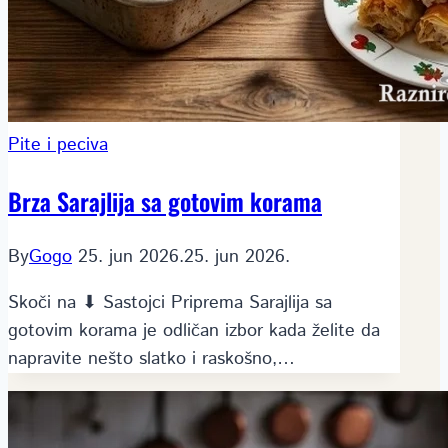
Pite i peciva
Brza Sarajlija sa gotovim korama
By
Gogo
25. jun 2026.
25. jun 2026.
Skoči na ⬇ Sastojci Priprema Sarajlija sa
gotovim korama je odličan izbor kada želite da
napravite nešto slatko i raskošno,…