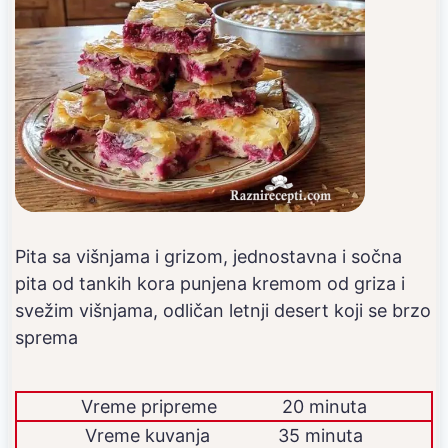
Pita sa višnjama i grizom, jednostavna i sočna
pita od tankih kora punjena kremom od griza i
svežim višnjama, odličan letnji desert koji se brzo
sprema
Vreme pripreme
20 minuta
Vreme kuvanja
35 minuta