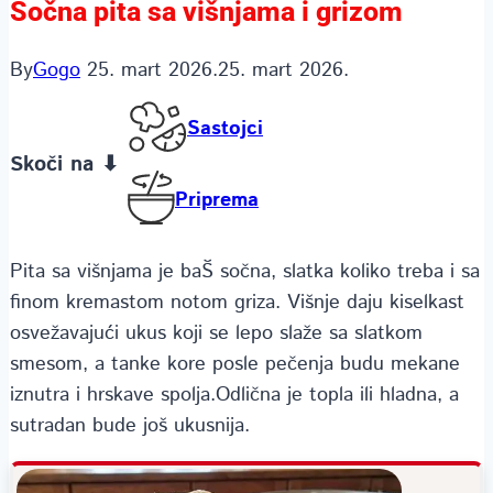
Sočna pita sa višnjama i grizom
By
Gogo
25. mart 2026.
25. mart 2026.
Sastojci
Skoči na ⬇
Priprema
Pita sa višnjama je baŠ sočna, slatka koliko treba i sa
finom kremastom notom griza. Višnje daju kiselkast
osvežavajući ukus koji se lepo slaže sa slatkom
smesom, a tanke kore posle pečenja budu mekane
iznutra i hrskave spolja.Odlična je topla ili hladna, a
sutradan bude još ukusnija.