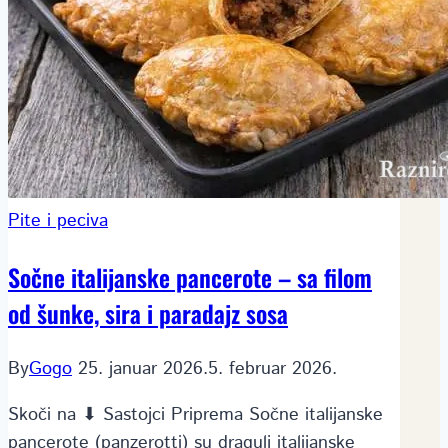
Pite i peciva
Sočne italijanske pancerote – sa filom
od šunke, sira i paradajz sosa
By
Gogo
25. januar 2026.
5. februar 2026.
Skoči na ⬇ Sastojci Priprema Sočne italijanske
pancerote (panzerotti) su dragulj italijanske