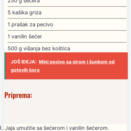
250
g
šećera
5
kašika griza
1
prašak za pecivo
1
vanilin šećer
500
g
višanja bez koštica
JOŠ IDEJA:
Mini pecivo sa sirom i šunkom od
gotovih kora
Priprema:
Jaja umutite sa šećerom i vanilin šećerom.