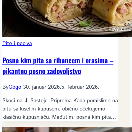
Pite i peciva
Posna kim pita sa ribancem i orasima –
pikantno posno zadovoljstvo
By
Gogo
30. januar 2026.
5. februar 2026.
Skoči na ⬇ Sastojci Priprema Kada pomislimo na
pitu sa kiselim kupusom, obično očekujemo
klasičnu kupusnjaču. Međutim, posna kim pita…