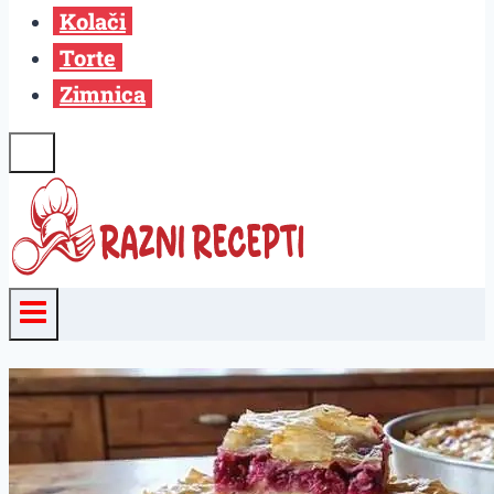
Kolači
Torte
Zimnica