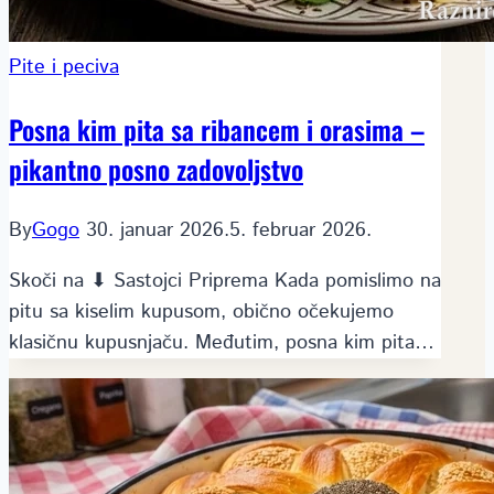
Pite i peciva
Posna kim pita sa ribancem i orasima –
pikantno posno zadovoljstvo
By
Gogo
30. januar 2026.
5. februar 2026.
Skoči na ⬇ Sastojci Priprema Kada pomislimo na
pitu sa kiselim kupusom, obično očekujemo
klasičnu kupusnjaču. Međutim, posna kim pita…