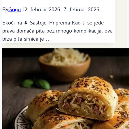
By
Gogo
12. februar 2026.
17. februar 2026.
Skoči na ⬇ Sastojci Priprema Kad ti se jede
prava domaća pita bez mnogo komplikacija, ova
brza pita sirnica je…