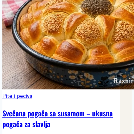
Pite i peciva
Svečana pogača sa susamom – ukusna
pogača za slavlja