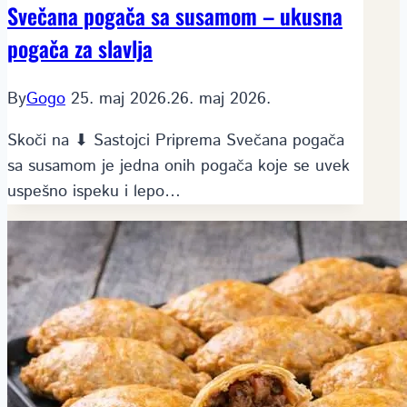
Svečana pogača sa susamom – ukusna
pogača za slavlja
By
Gogo
25. maj 2026.
26. maj 2026.
Skoči na ⬇ Sastojci Priprema Svečana pogača
sa susamom je jedna onih pogača koje se uvek
uspešno ispeku i lepo…