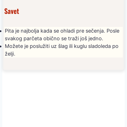
Savet
Pita je najbolja kada se ohladi pre sečenja. Posle
svakog parčeta obično se traži još jedno.
Možete je poslužiti uz šlag ili kuglu sladoleda po
želji.