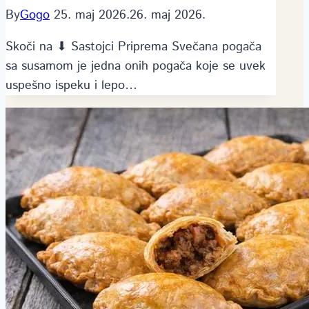
By
Gogo
25. maj 2026.
26. maj 2026.
Skoči na ⬇ Sastojci Priprema Svečana pogača
sa susamom je jedna onih pogača koje se uvek
uspešno ispeku i lepo…