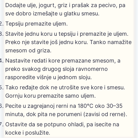
Dodajte ulje, jogurt, griz i prašak za pecivo, pa
sve dobro izmešajte u glatku smesu.
Tepsiju premazite uljem.
Stavite jednu koru u tepsiju i premazite je uljem.
Preko nje stavite još jednu koru. Tanko namažite
smesom od griza.
Nastavite redati kore premazane smesom, a
preko svakog drugog sloja ravnomerno
rasporedite višnje u jednom sloju.
Tako ređajte dok ne utrošite sve kore i smesu.
Gornju koru premazite samo uljem.
Pecite u zagrejanoj rerni na 180°C oko 30–35
minuta, dok pita ne porumeni (zavisi od rerne).
Ostavite da se potpuno ohladi, pa isecite na
kocke i poslužite.