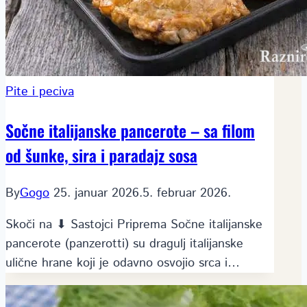
Pite i peciva
Sočne italijanske pancerote – sa filom
od šunke, sira i paradajz sosa
By
Gogo
25. januar 2026.
5. februar 2026.
Skoči na ⬇ Sastojci Priprema Sočne italijanske
pancerote (panzerotti) su dragulj italijanske
ulične hrane koji je odavno osvojio srca i…