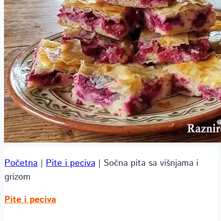
Početna
|
Pite i peciva
|
Sočna pita sa višnjama i
grizom
Pite i peciva