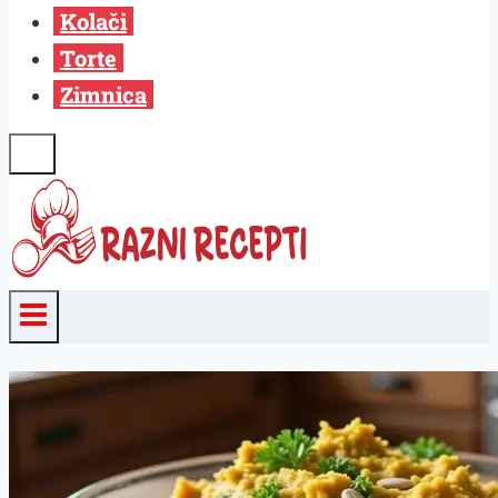
Kolači
Torte
Zimnica