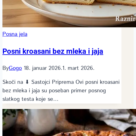
Posna jela
Posni kroasani bez mleka i jaja
By
Gogo
18. januar 2026.
1. mart 2026.
Skoči na ⬇ Sastojci Priprema Ovi posni kroasani
bez mleka i jaja su poseban primer posnog
slatkog testa koje se…