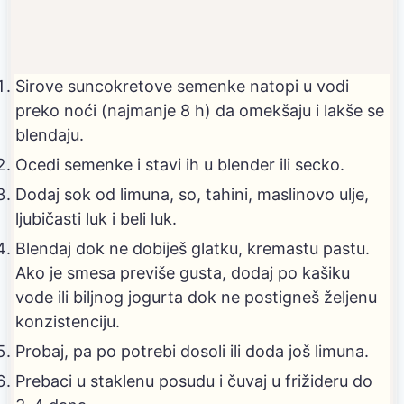
Sirove suncokretove semenke natopi u vodi
preko noći (najmanje 8 h) da omekšaju i lakše se
blendaju.
Ocedi semenke i stavi ih u blender ili secko.
Dodaj sok od limuna, so, tahini, maslinovo ulje,
ljubičasti luk i beli luk.
Blendaj dok ne dobiješ glatku, kremastu pastu.
Ako je smesa previše gusta, dodaj po kašiku
vode ili biljnog jogurta dok ne postigneš željenu
konzistenciju.
Probaj, pa po potrebi dosoli ili doda još limuna.
Prebaci u staklenu posudu i čuvaj u frižideru do