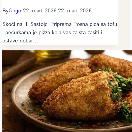
By
Gogo
22. mart 2026.
22. mart 2026.
Skoči na ⬇ Sastojci Priprema Posna pica sa tofu
i pečurkama je pizza koja vas zaista zasiti i
ostave dobar…