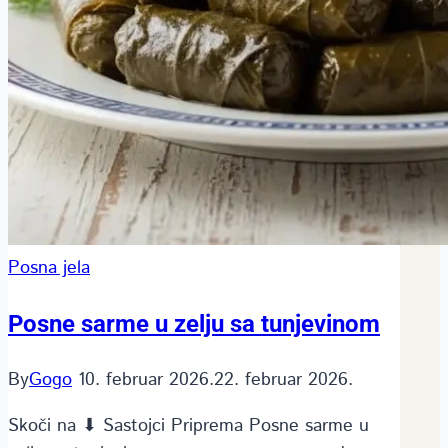
Posna jela
Posne sarme u zelju sa tunjevinom
By
Gogo
10. februar 2026.
22. februar 2026.
Skoči na ⬇ Sastojci Priprema Posne sarme u