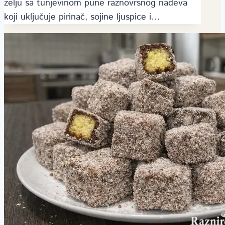
zelju sa tunjevinom pune raznovrsnog nadeva
koji uključuje pirinač, sojine ljuspice i…