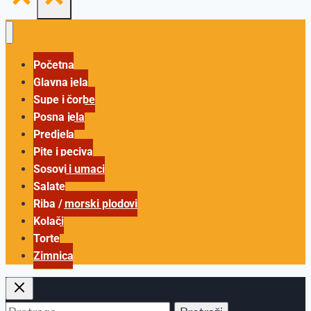
Početna
Glavna jela
Supe i čorbe
Posna jela
Predjela
Pite i peciva
Sosovi i umaci
Salate
Riba / morski plodovi
Kolači
Torte
Zimnica