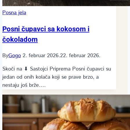
Posna jela
Posni čupavci sa kokosom i
čokoladom
By
Gogo
2. februar 2026.
22. februar 2026.
Skoči na ⬇ Sastojci Priprema Posni čupavci su
jedan od onih kolača koji se prave brzo, a
nestaju još brže….