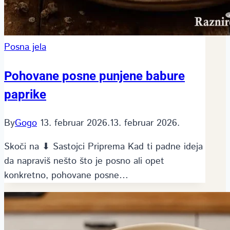
Posna jela
Pohovane posne punjene babure
paprike
By
Gogo
13. februar 2026.
13. februar 2026.
Skoči na ⬇ Sastojci Priprema Kad ti padne ideja
da napraviš nešto što je posno ali opet
konkretno, pohovane posne…