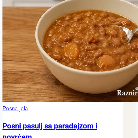
Posna jela
Posni pasulj sa paradajzom i
povrćem