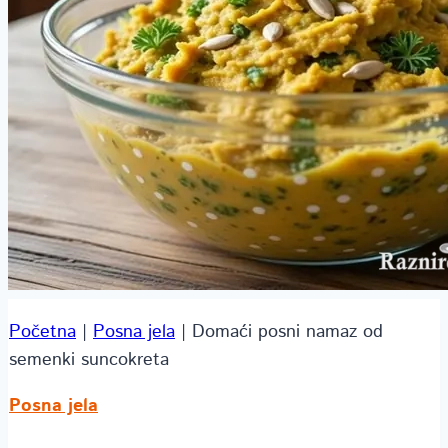
Početna
|
Posna jela
|
Domaći posni namaz od
semenki suncokreta
Posna jela