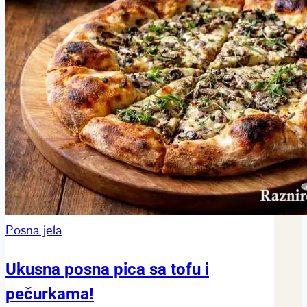
Posna jela
Ukusna posna pica sa tofu i
pečurkama!