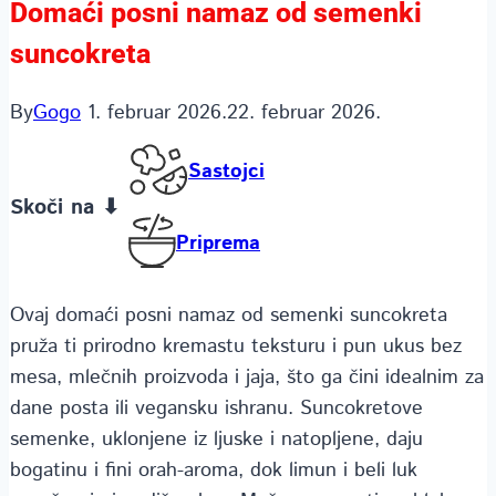
Domaći posni namaz od semenki
suncokreta
By
Gogo
1. februar 2026.
22. februar 2026.
Sastojci
Skoči na ⬇
Priprema
Ovaj domaći posni namaz od semenki suncokreta
pruža ti prirodno kremastu teksturu i pun ukus bez
mesa, mlečnih proizvoda i jaja, što ga čini idealnim za
dane posta ili vegansku ishranu. Suncokretove
semenke, uklonjene iz ljuske i natopljene, daju
bogatinu i fini orah-aroma, dok limun i beli luk