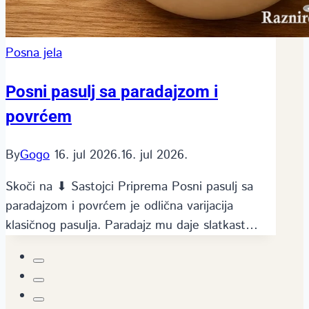
Posna jela
Posni pasulj sa paradajzom i
povrćem
By
Gogo
16. jul 2026.
16. jul 2026.
Skoči na ⬇ Sastojci Priprema Posni pasulj sa
paradajzom i povrćem je odlična varijacija
klasičnog pasulja. Paradajz mu daje slatkast…