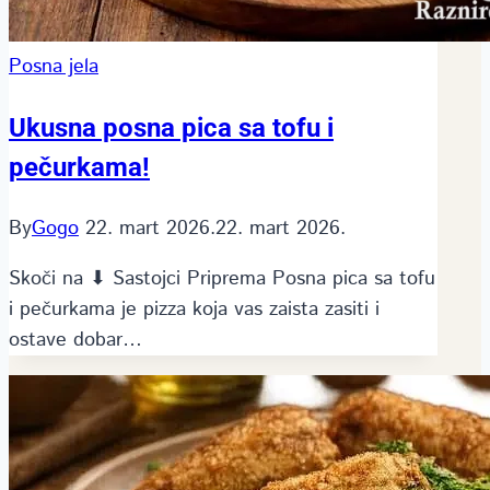
Posna jela
Ukusna posna pica sa tofu i
pečurkama!
By
Gogo
22. mart 2026.
22. mart 2026.
Skoči na ⬇ Sastojci Priprema Posna pica sa tofu
i pečurkama je pizza koja vas zaista zasiti i
ostave dobar…