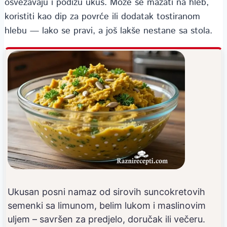
osvežavaju i podižu ukus. Može se mazati na hleb,
koristiti kao dip za povrće ili dodatak tostiranom
hlebu — lako se pravi, a još lakše nestane sa stola.
Ukusan posni namaz od sirovih suncokretovih
semenki sa limunom, belim lukom i maslinovim
uljem – savršen za predjelo, doručak ili večeru.