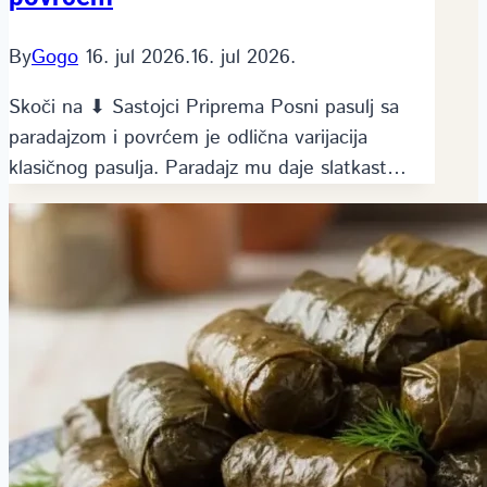
By
Gogo
16. jul 2026.
16. jul 2026.
Skoči na ⬇ Sastojci Priprema Posni pasulj sa
paradajzom i povrćem je odlična varijacija
klasičnog pasulja. Paradajz mu daje slatkast…