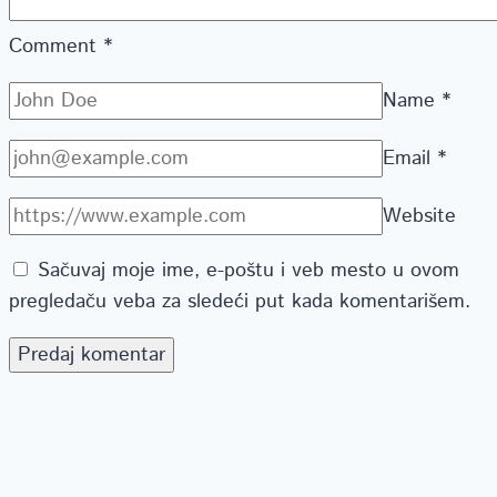
Comment
*
Name
*
Email
*
Website
Sačuvaj moje ime, e-poštu i veb mesto u ovom
pregledaču veba za sledeći put kada komentarišem.