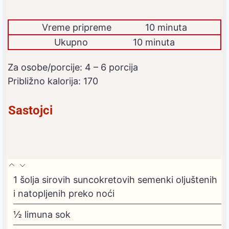
Vreme pripreme
10 minuta
Ukupno
10 minuta
Za osobe/porcije:
4
– 6 porcija
Približno kalorija:
170
Sastojci
1
šolja sirovih suncokretovih semenki
oljuštenih
i natopljenih preko noći
½
limuna
sok