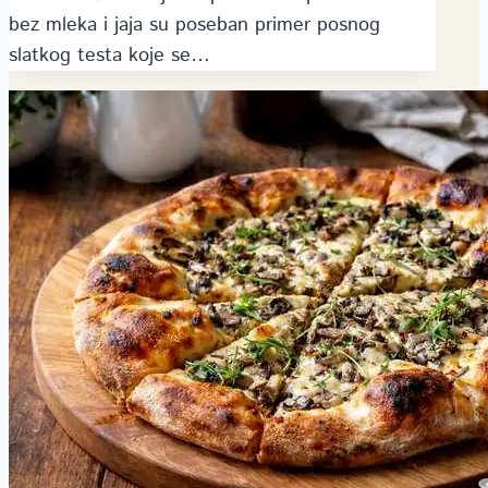
bez mleka i jaja su poseban primer posnog
slatkog testa koje se…