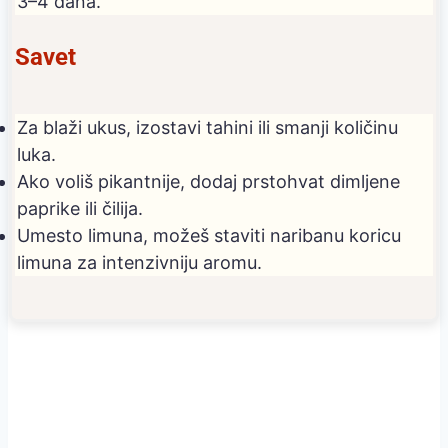
3–4 dana.
Savet
Za blaži ukus, izostavi tahini ili smanji količinu
luka.
Ako voliš pikantnije, dodaj prstohvat dimljene
paprike ili čilija.
Umesto limuna, možeš staviti naribanu koricu
limuna za intenzivniju aromu.