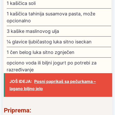
1
kašičica soli
1
kašičica tahinija
susamova pasta, može
opcionalno
3
kašike maslinovog ulja
¼
glavice ljubičastog luka
sitno iseckan
1
čen belog luka
sitno zgnječen
opciono voda ili biljni jogurt po potrebi za
razređivanje
JOŠ IDEJA:
Posni paprikaš sa pečurkama –
lagano biljno jelo
Priprema: