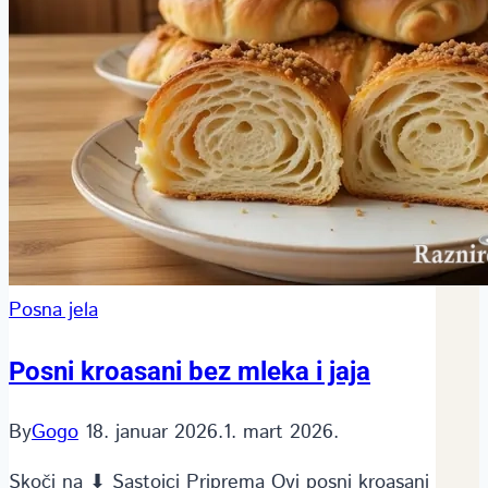
Posna jela
Posni kroasani bez mleka i jaja
By
Gogo
18. januar 2026.
1. mart 2026.
Skoči na ⬇ Sastojci Priprema Ovi posni kroasani