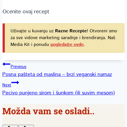
Ocenite ovaj recept
Uživajte u kuvanju uz
Razne Recepte
! Otvoreni smo
za sve vidove marketing saradnje i brendiranja. Naš
Media Kit i ponudu
pogledajte ovde
.
Kretanje
Previous
Posna pašteta od maslina – brzi veganski namaz
članka
Next
Pecivo punjeno sirom i šunkom (ili suvim mesom)
Možda vam se osladi..