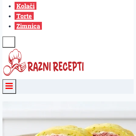
Kolači
Torte
Zimnica