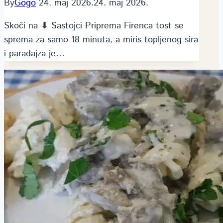
By
Gogo
24. maj 2026.
24. maj 2026.
Skoči na ⬇ Sastojci Priprema Firenca tost se
sprema za samo 18 minuta, a miris topljenog sira
i paradajza je…