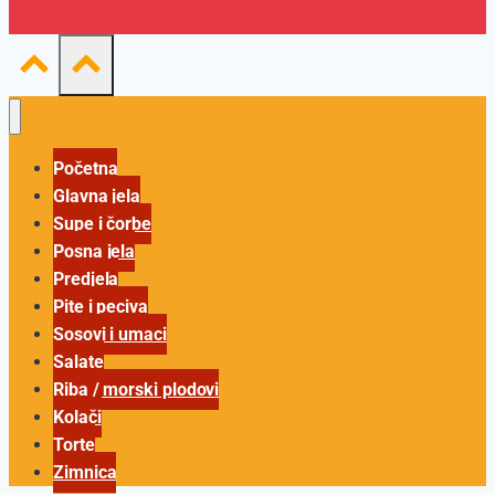
Početna
Glavna jela
Supe i čorbe
Posna jela
Predjela
Pite i peciva
Sosovi i umaci
Salate
Riba / morski plodovi
Kolači
Torte
Zimnica