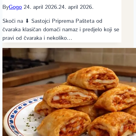
By
Gogo
24. april 2026.
24. april 2026.
Skoči na ⬇ Sastojci Priprema Pašteta od
čvaraka klasičan domaći namaz i predjelo koji se
pravi od čvaraka i nekoliko…