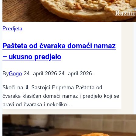
Predjela
Pašteta od čvaraka domaći namaz
– ukusno predjelo
By
Gogo
24. april 2026.
24. april 2026.
Skoči na ⬇ Sastojci Priprema Pašteta od
čvaraka klasičan domaći namaz i predjelo koji se
pravi od čvaraka i nekoliko…