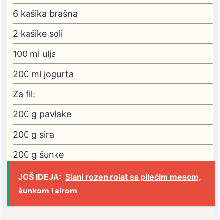
6
kašika brašna
2
kašike soli
100
ml
ulja
200
ml
jogurta
Za fil:
200
g
pavlake
200
g
sira
200
g
šunke
JOŠ IDEJA:
Slani rozen rolat sa pilećim mesom,
šunkom i sirom