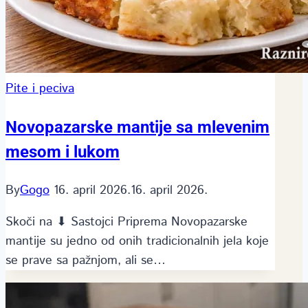
Pite i peciva
Novopazarske mantije sa mlevenim
mesom i lukom
By
Gogo
16. april 2026.
16. april 2026.
Skoči na ⬇ Sastojci Priprema Novopazarske
mantije su jedno od onih tradicionalnih jela koje
se prave sa pažnjom, ali se…