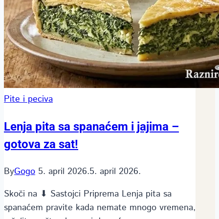
Pite i peciva
Lenja pita sa spanaćem i jajima –
gotova za sat!
By
Gogo
5. april 2026.
5. april 2026.
Skoči na ⬇ Sastojci Priprema Lenja pita sa
spanaćem pravite kada nemate mnogo vremena,