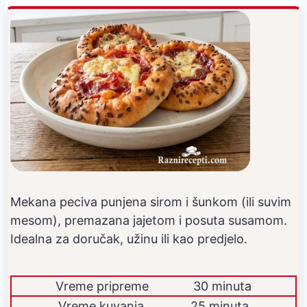
Mekana peciva punjena sirom i šunkom (ili suvim
mesom), premazana jajetom i posuta susamom.
Idealna za doručak, užinu ili kao predjelo.
Vreme pripreme
30 minuta
Vreme kuvanja
25 minuta