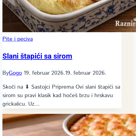
Pite i peciva
Slani štapići sa sirom
By
Gogo
19. februar 2026.
19. februar 2026.
Skoči na ⬇ Sastojci Priprema Ovi slani štapići sa
sirom su pravi klasik kad hoćeš brzu i hrskavu
grickalicu. Uz…