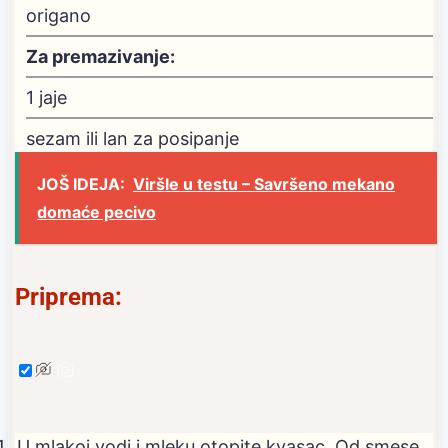
origano
Za premazivanje:
1
jaje
sezam ili lan
za posipanje
JOŠ IDEJA:
Viršle u testu – Savršeno mekano
domaće pecivo
Priprema:
U mlakoj vodi i mleku otopite kvasac. Od smese