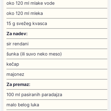
oko 120 ml mlake vode
oko 120 ml mleka
15
g
svežeg kvasca
Za nadev:
sir
rendani
šunka
(ili suvo neko meso)
kečap
majonez
Za premaz:
100
ml
pasiranih paradajza
malo belog luka