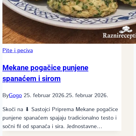
Pite i peciva
Mekane pogačice punjene
spanaćem i sirom
By
Gogo
25. februar 2026.
25. februar 2026.
Skoči na ⬇ Sastojci Priprema Mekane pogačice
punjene spanaćem spajaju tradicionalno testo i
sočni fil od spanaća i sira. Jednostavne…