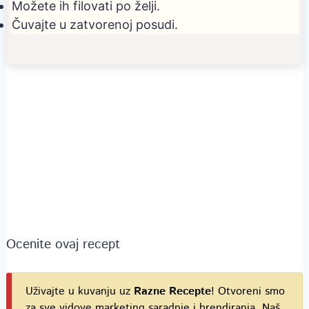
Možete ih filovati po želji.
Čuvajte u zatvorenoj posudi.
Ocenite ovaj recept
Uživajte u kuvanju uz
Razne Recepte
! Otvoreni smo
za sve vidove marketing saradnje i brendiranja. Naš