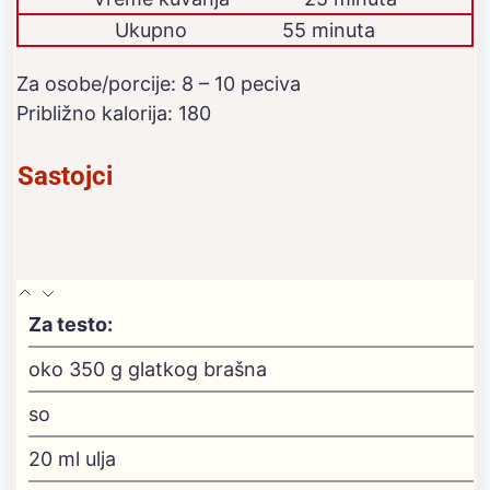
Ukupno
55 minuta
Za osobe/porcije:
8
– 10 peciva
Približno kalorija:
180
Sastojci
Za testo:
oko 350 g glatkog brašna
so
20
ml
ulja