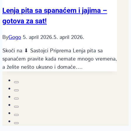
Lenja pita sa spanaćem i jajima –
gotova za sat!
By
Gogo
5. april 2026.
5. april 2026.
Skoči na ⬇ Sastojci Priprema Lenja pita sa
spanaćem pravite kada nemate mnogo vremena,
a želite nešto ukusno i domaće….