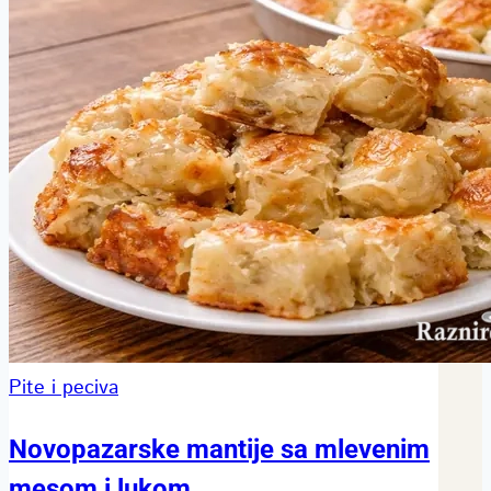
Pite i peciva
Novopazarske mantije sa mlevenim
mesom i lukom