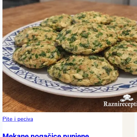
Pite i peciva
Mekane pogačice punjene