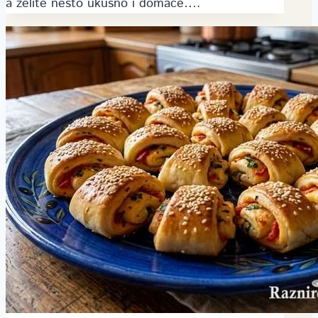
a želite nešto ukusno i domaće….