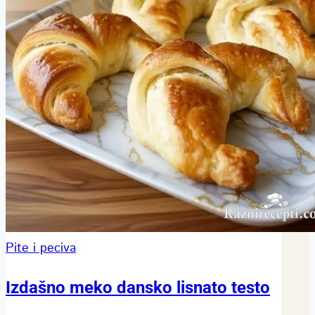
Pite i peciva
Izdašno meko dansko lisnato testo