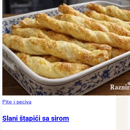
Pite i peciva
Slani štapići sa sirom