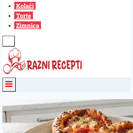
Kolači
Torte
Zimnica