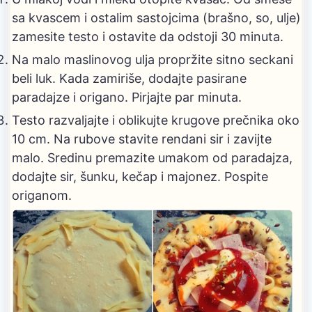
sa kvascem i ostalim sastojcima (brašno, so, ulje)
zamesite testo i ostavite da odstoji 30 minuta.
Na malo maslinovog ulja propržite sitno seckani
beli luk. Kada zamiriše, dodajte pasirane
paradajze i origano. Pirjajte par minuta.
Testo razvaljajte i oblikujte krugove prečnika oko
10 cm. Na rubove stavite rendani sir i zavijte
malo. Sredinu premazite umakom od paradajza,
dodajte sir, šunku, kečap i majonez. Pospite
origanom.