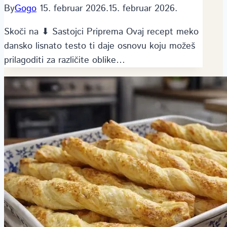
By
Gogo
15. februar 2026.
15. februar 2026.
Skoči na ⬇ Sastojci Priprema Ovaj recept meko
dansko lisnato testo ti daje osnovu koju možeš
prilagoditi za različite oblike…