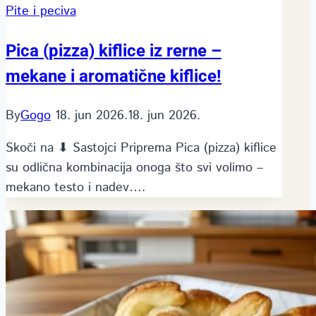
Pite i peciva
Pica (pizza) kiflice iz rerne –
mekane i aromatične kiflice!
By
Gogo
18. jun 2026.
18. jun 2026.
Skoči na ⬇ Sastojci Priprema Pica (pizza) kiflice
su odlična kombinacija onoga što svi volimo –
mekano testo i nadev….