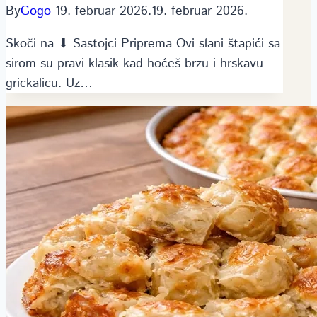
By
Gogo
19. februar 2026.
19. februar 2026.
Skoči na ⬇ Sastojci Priprema Ovi slani štapići sa
sirom su pravi klasik kad hoćeš brzu i hrskavu
grickalicu. Uz…