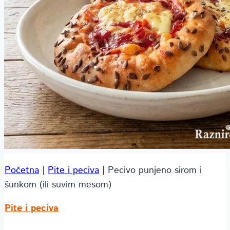
Početna
|
Pite i peciva
|
Pecivo punjeno sirom i
šunkom (ili suvim mesom)
Pite i peciva