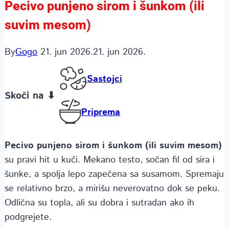
Pecivo punjeno sirom i šunkom (ili
suvim mesom)
By
Gogo
21. jun 2026.
21. jun 2026.
Sastojci
Skoči na ⬇
Priprema
Pecivo punjeno sirom i šunkom (ili suvim mesom)
su pravi hit u kući. Mekano testo, sočan fil od sira i
šunke, a spolja lepo zapečena sa susamom. Spremaju
se relativno brzo, a mirišu neverovatno dok se peku.
Odlična su topla, ali su dobra i sutradan ako ih
podgrejete.