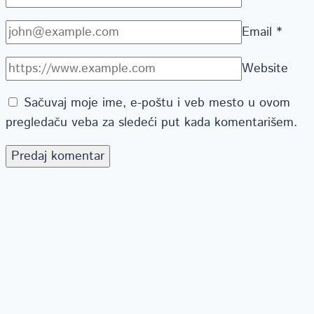
Email
*
Website
Sačuvaj moje ime, e-poštu i veb mesto u ovom
pregledaču veba za sledeći put kada komentarišem.