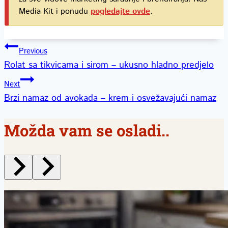
Media Kit i ponudu
pogledajte ovde
.
Kretanje
Previous
Rolat sa tikvicama i sirom – ukusno hladno predjelo
članka
Next
Brzi namaz od avokada – krem i osvežavajući namaz
Možda vam se osladi..