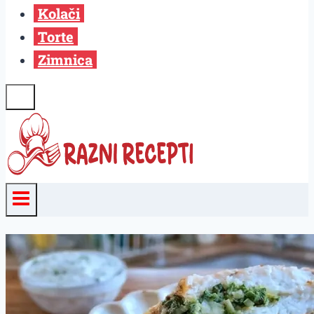
Kolači
Torte
Zimnica