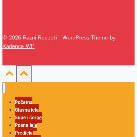
© 2026 Razni Recepti - WordPress Theme by
Kadence WP
Početna
Glavna jela
Supe i čorbe
Posna jela
Predjela