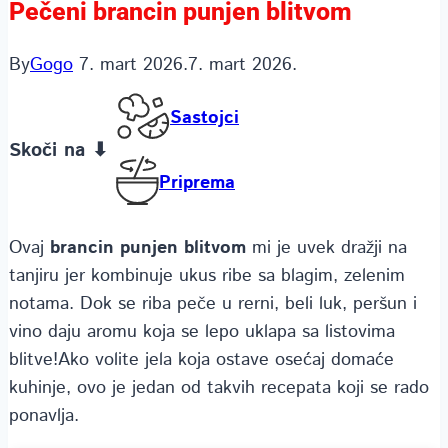
Pečeni brancin punjen blitvom
By
Gogo
7. mart 2026.
7. mart 2026.
Sastojci
Skoči na ⬇
Priprema
Ovaj
brancin punjen blitvom
mi je uvek dražji na
tanjiru jer kombinuje ukus ribe sa blagim, zelenim
notama. Dok se riba peče u rerni, beli luk, peršun i
vino daju aromu koja se lepo uklapa sa listovima
blitve!Ako volite jela koja ostave osećaj domaće
kuhinje, ovo je jedan od takvih recepata koji se rado
ponavlja.