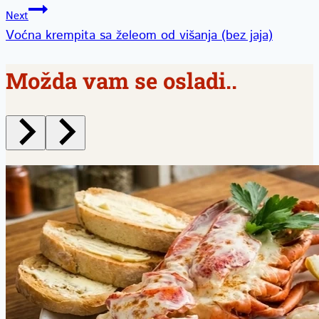
članka
Next
Voćna krempita sa želeom od višanja (bez jaja)
Možda vam se osladi..