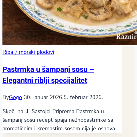
Riba / morski plodovi
Pastrmka u šampanj sosu –
Elegantni riblji specijalitet
By
Gogo
30. januar 2026.
5. februar 2026.
Skoči na ⬇ Sastojci Priprema Pastrmka u
šampanj sosu recept spaja nežnopastrmke sa
aromatičnim i kremastim sosom čija je osnova…