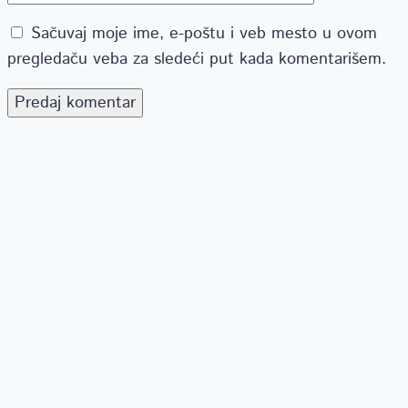
Sačuvaj moje ime, e-poštu i veb mesto u ovom
pregledaču veba za sledeći put kada komentarišem.