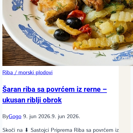
Riba / morski plodovi
Šaran riba sa povrćem iz rerne –
ukusan riblji obrok
By
Gogo
9. jun 2026.
9. jun 2026.
Skoči na ⬇ Sastojci Priprema Riba sa povrćem iz