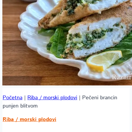
Početna
|
Riba / morski plodovi
|
Pečeni brancin
punjen blitvom
Riba / morski plodovi