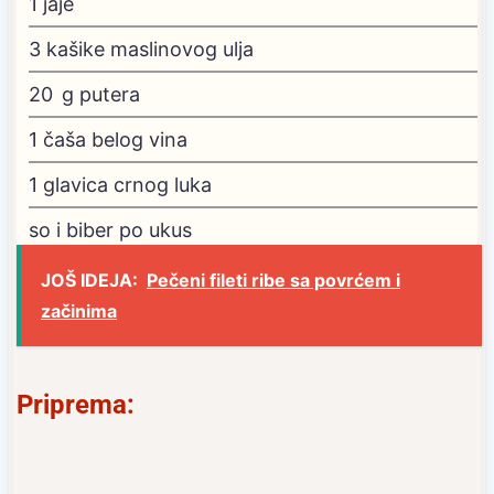
1
jaje
3
kašike maslinovog ulja
20
g
putera
1
čaša belog vina
1
glavica crnog luka
so i biber po ukus
JOŠ IDEJA:
Pečeni fileti ribe sa povrćem i
začinima
Priprema: