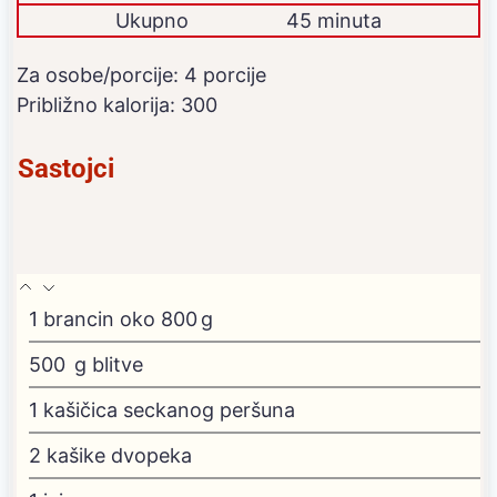
Ukupno
45 minuta
Za osobe/porcije:
4
porcije
Približno kalorija:
300
Sastojci
1
brancin
oko 800 g
500
g
blitve
1
kašičica seckanog peršuna
2
kašike dvopeka