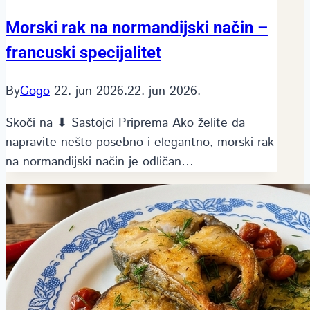
Morski rak na normandijski način –
francuski specijalitet
By
Gogo
22. jun 2026.
22. jun 2026.
Skoči na ⬇ Sastojci Priprema Ako želite da
napravite nešto posebno i elegantno, morski rak
na normandijski način je odličan…