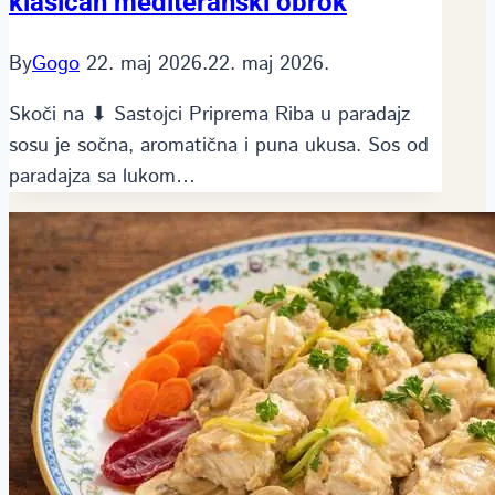
klasičan mediteranski obrok
By
Gogo
22. maj 2026.
22. maj 2026.
Skoči na ⬇ Sastojci Priprema Riba u paradajz
sosu je sočna, aromatična i puna ukusa. Sos od
paradajza sa lukom…