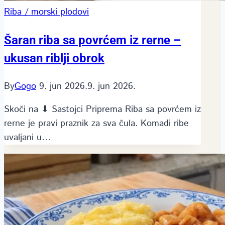
Riba / morski plodovi
Šaran riba sa povrćem iz rerne –
ukusan riblji obrok
By
Gogo
9. jun 2026.
9. jun 2026.
Skoči na ⬇ Sastojci Priprema Riba sa povrćem iz
rerne je pravi praznik za sva čula. Komadi ribe
uvaljani u…