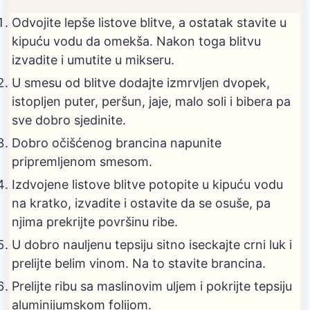
Odvojite lepše listove blitve, a ostatak stavite u
kipuću vodu da omekša. Nakon toga blitvu
izvadite i umutite u mikseru.
U smesu od blitve dodajte izmrvljen dvopek,
istopljen puter, peršun, jaje, malo soli i bibera pa
sve dobro sjedinite.
Dobro očišćenog brancina napunite
pripremljenom smesom.
Izdvojene listove blitve potopite u kipuću vodu
na kratko, izvadite i ostavite da se osuše, pa
njima prekrijte površinu ribe.
U dobro nauljenu tepsiju sitno iseckajte crni luk i
prelijte belim vinom. Na to stavite brancina.
Prelijte ribu sa maslinovim uljem i pokrijte tepsiju
aluminijumskom folijom.