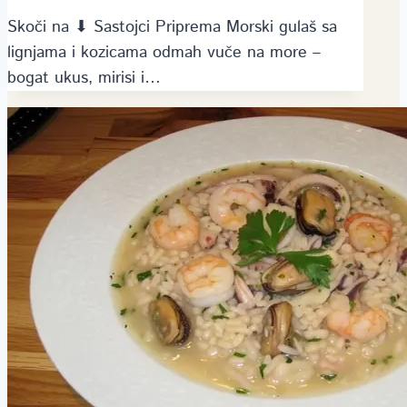
Skoči na ⬇ Sastojci Priprema Morski gulaš sa
lignjama i kozicama odmah vuče na more –
bogat ukus, mirisi i…