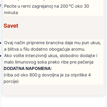
Pecite u rerni zagrejanoj na 200 °C oko 30
minuta
Savet
Ovaj način pripreme brancina daje mu pun ukus,
a blitva u filu dodatno obogaćuje aromu.
Ako volite intenzivniji ukus, slobodno dodajte i
malo limunovog soka preko ribe pre pečenja
DODATNA NAPOMENA:
(riba od oko 800 g dovoljna je za otprilike 4
porcije)