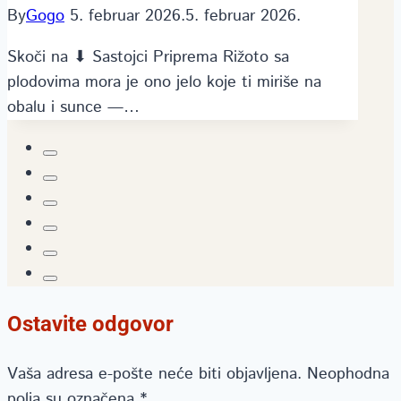
By
Gogo
5. februar 2026.
5. februar 2026.
Skoči na ⬇ Sastojci Priprema Rižoto sa
plodovima mora je ono jelo koje ti miriše na
obalu i sunce —…
Ostavite odgovor
Vaša adresa e-pošte neće biti objavljena.
Neophodna
polja su označena
*