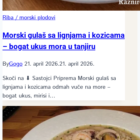
Riba / morski plodovi
Morski gulaš sa lignjama i kozicama
– bogat ukus mora u tanjiru
By
Gogo
21. april 2026.
21. april 2026.
Skoči na ⬇ Sastojci Priprema Morski gulaš sa
lignjama i kozicama odmah vuče na more –
bogat ukus, mirisi i…