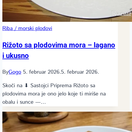
Riba / morski plodovi
Rižoto sa plodovima mora – lagano
i ukusno
By
Gogo
5. februar 2026.
5. februar 2026.
Skoči na ⬇ Sastojci Priprema Rižoto sa
plodovima mora je ono jelo koje ti miriše na
obalu i sunce —…