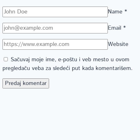
Name
*
Email
*
Website
Sačuvaj moje ime, e-poštu i veb mesto u ovom
pregledaču veba za sledeći put kada komentarišem.