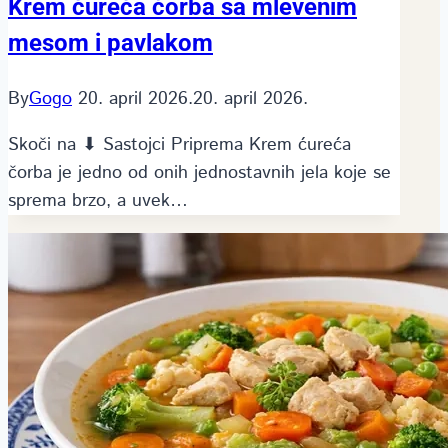
Krem ćureća čorba sa mlevenim
mesom i pavlakom
By
Gogo
20. april 2026.
20. april 2026.
Skoči na ⬇ Sastojci Priprema Krem ćureća
čorba je jedno od onih jednostavnih jela koje se
sprema brzo, a uvek…