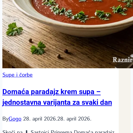
Supe i čorbe
Domaća paradajz krem supa –
jednostavna varijanta za svaki dan
By
Gogo
28. april 2026.
28. april 2026.
Skoči na ⬇ Sastojci Priprema Domaća paradajz