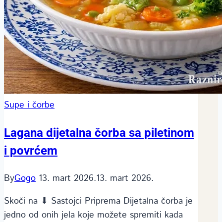
Supe i čorbe
Lagana dijetalna čorba sa piletinom
i povrćem
By
Gogo
13. mart 2026.
13. mart 2026.
Skoči na ⬇ Sastojci Priprema Dijetalna čorba je
jedno od onih jela koje možete spremiti kada