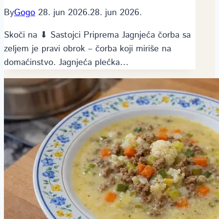
By
Gogo
28. jun 2026.
28. jun 2026.
Skoči na ⬇ Sastojci Priprema Jagnjeća čorba sa
zeljem je pravi obrok – čorba koji miriše na
domaćinstvo. Jagnjeća plećka…