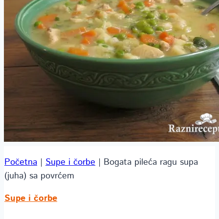
Početna
|
Supe i čorbe
|
Bogata pileća ragu supa
(juha) sa povrćem
Supe i čorbe