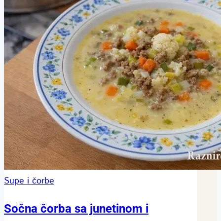
Supe i čorbe
Sočna čorba sa junetinom i