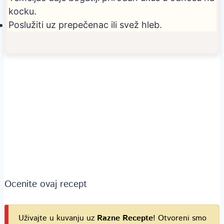
kocku.
Poslužiti uz prepečenac ili svež hleb.
Ocenite ovaj recept
Uživajte u kuvanju uz
Razne Recepte
! Otvoreni smo