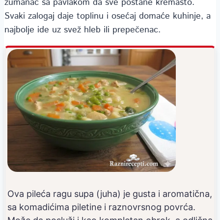
žumanac sa pavlakom da sve postane kremasto.
Svaki zalogaj daje toplinu i osećaj domaće kuhinje, a
najbolje ide uz svež hleb ili prepečenac.
Ova pileća ragu supa (juha) je gusta i aromatična,
sa komadićima piletine i raznovrsnog povrća.