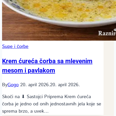
Supe i čorbe
Krem ćureća čorba sa mlevenim
mesom i pavlakom
By
Gogo
20. april 2026.
20. april 2026.
Skoči na ⬇ Sastojci Priprema Krem ćureća
čorba je jedno od onih jednostavnih jela koje se
sprema brzo, a uvek…