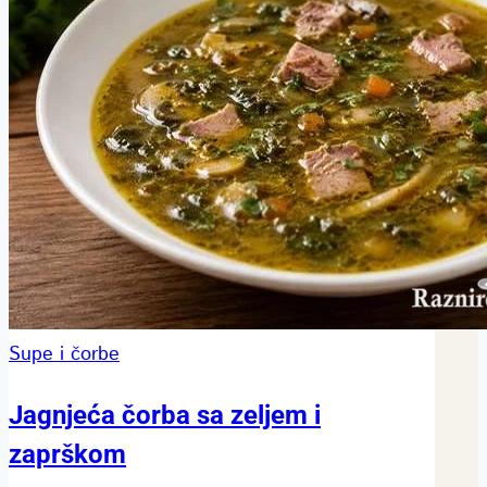
Supe i čorbe
Jagnjeća čorba sa zeljem i
zaprškom