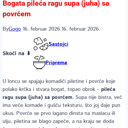
Bogata pileća ragu supa (juha) sa
povrćem
By
Gogo
16. februar 2026.
16. februar 2026.
Sastojci
Skoči na ⬇
Priprema
U loncu se spajaju komadići piletine i povrće koje
polako krčka i stvara bogat, topao obrok –
pileća
ragu supa (juha) sa povrćem
. Supa nije bistra, već
ima veće komade i gušću teksturu, što joj daje pun
ukus. Povrće se prvo lagano dinsta na maslacu ili
ulju, piletina se blago zapeče, a na kraju se doda