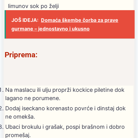
limunov sok po želji
JOŠ IDEJA:
Domaća škembe čorba za prave
gurmane – jednostavno i ukusno
Priprema:
Na maslacu ili ulju proprži kockice piletine dok
lagano ne porumene.
Dodaj iseckano korenasto povrće i dinstaj dok
ne omekša.
Ubaci brokulu i grašak, pospi brašnom i dobro
promešaj.