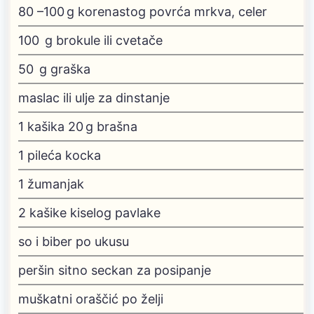
80
–100 g korenastog povrća
mrkva, celer
100
g
brokule ili cvetače
50
g
graška
maslac ili ulje za dinstanje
1
kašika
20 g brašna
1
pileća kocka
1
žumanjak
2
kašike kiselog pavlake
so i biber po ukusu
peršin sitno seckan za posipanje
muškatni oraščić po želji