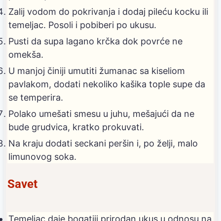
Zalij vodom do pokrivanja i dodaj pileću kocku ili
temeljac. Posoli i pobiberi po ukusu.
Pusti da supa lagano krčka dok povrće ne
omekša.
U manjoj činiji umutiti žumanac sa kiseliom
pavlakom, dodati nekoliko kašika tople supe da
se temperira.
Polako umešati smesu u juhu, mešajući da ne
bude grudvica, kratko prokuvati.
Na kraju dodati seckani peršin i, po želji, malo
limunovog soka.
Savet
Temeljac daje bogatiji prirodan ukus u odnosu na