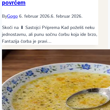
povrćem
By
Gogo
6. februar 2026.
6. februar 2026.
Skoči na ⬇ Sastojci Priprema Kad poželiš neku
jednostavnu, ali punu sočnu čorbu koja ide brzo,
Fantazija čorba je pravi…