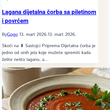
Lagana dijetalna čorba sa piletinom
i povrćem
By
Gogo
13. mart 2026.
13. mart 2026.
Skoči na ⬇ Sastojci Priprema Dijetalna čorba je
jedno od onih jela koje možete spremiti kada
želite nešto lagano, a…