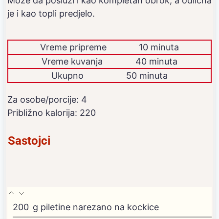
Može da posluži i kao kompletan obrok, a odlična
je i kao topli predjelo.
Vreme pripreme
10 minuta
Vreme kuvanja
40 minuta
Ukupno
50 minuta
Za osobe/porcije:
4
Približno kalorija:
220
Sastojci
200
g
piletine
narezano na kockice