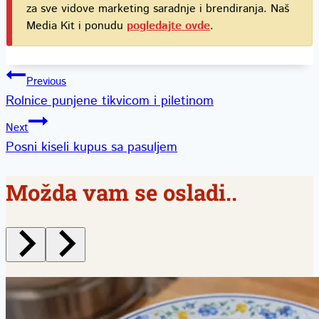
za sve vidove marketing saradnje i brendiranja. Naš
Media Kit i ponudu
pogledajte ovde
.
Kretanje
Previous
Rolnice punjene tikvicom i piletinom
članka
Next
Posni kiseli kupus sa pasuljem
Možda vam se osladi..