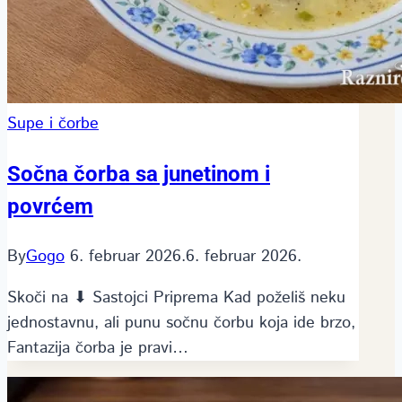
Supe i čorbe
Sočna čorba sa junetinom i
povrćem
By
Gogo
6. februar 2026.
6. februar 2026.
Skoči na ⬇ Sastojci Priprema Kad poželiš neku
jednostavnu, ali punu sočnu čorbu koja ide brzo,
Fantazija čorba je pravi…