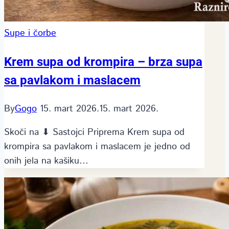
Supe i čorbe
Krem supa od krompira – brza supa
sa pavlakom i maslacem
By
Gogo
15. mart 2026.
15. mart 2026.
Skoči na ⬇ Sastojci Priprema Krem supa od
krompira sa pavlakom i maslacem je jedno od
onih jela na kašiku…