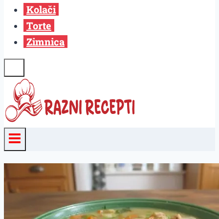
Kolači
Torte
Zimnica