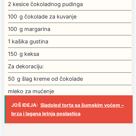
2
kesice čokoladnog pudinga
100
g
čokolade za kuvanje
100
g
margarina
1
kašika gustina
150
g
keksa
Za dekoraciju:
50
g
šlag kreme od čokolade
mleko za mućenje
JOŠ IDEJA:
Sladoled torta sa šumskim voćem –
brza i lagana letnja poslastica