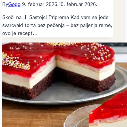
By
Gogo
9. februar 2026.
10. februar 2026.
Skoči na ⬇ Sastojci Priprema Kad vam se jede
švarcvald torta bez pečenja – bez paljenja rerne,
ovo je recept…