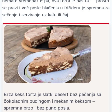
nemate vremena? E pa, ova torta je baš ta — prosto
se pravi i već posle hlađenja u frižideru je spremna za
sečenje i serviranje uz kafu ili čaj
Brza keks torta je slatki desert bez pečenja sa
čokoladnim pudingom i mekanim keksom –
spremna brzo i bez puno posla.