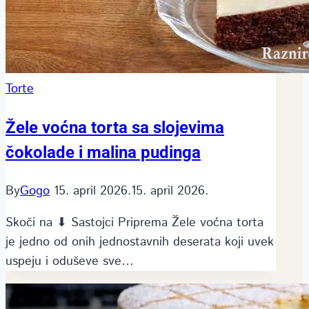
Torte
Žele voćna torta sa slojevima
čokolade i malina pudinga
By
Gogo
15. april 2026.
15. april 2026.
Skoči na ⬇ Sastojci Priprema Žele voćna torta
je jedno od onih jednostavnih deserata koji uvek
uspeju i oduševe sve…