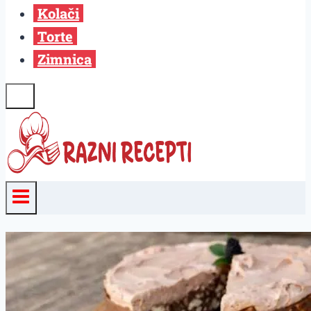
Kolači
Torte
Zimnica