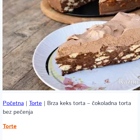
Početna
|
Torte
|
Brza keks torta – čokoladna torta
bez pečenja
Torte