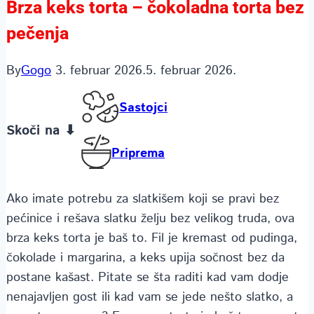
Brza keks torta – čokoladna torta bez
pečenja
By
Gogo
3. februar 2026.
5. februar 2026.
Sastojci
Skoči na ⬇
Priprema
Ako imate potrebu za slatkišem koji se pravi bez
pećinice i rešava slatku želju bez velikog truda, ova
brza keks torta je baš to. Fil je kremast od pudinga,
čokolade i margarina, a keks upija sočnost bez da
postane kašast. Pitate se šta raditi kad vam dodje
nenajavljen gost ili kad vam se jede nešto slatko, a