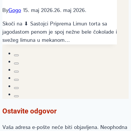
By
Gogo
15. maj 2026.
26. maj 2026.
Skoči na ⬇ Sastojci Priprema Limun torta sa
jagodastom penom je spoj nežne bele čokolade i
svežeg limuna u mekanom…
Ostavite odgovor
Vaša adresa e-pošte neće biti objavljena.
Neophodna