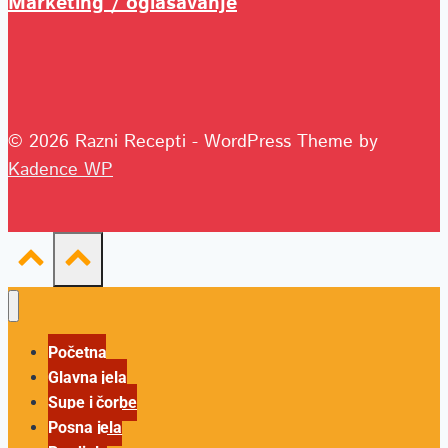
Marketing / oglašavanje
© 2026 Razni Recepti - WordPress Theme by
Kadence WP
Početna
Glavna jela
Supe i čorbe
Posna jela