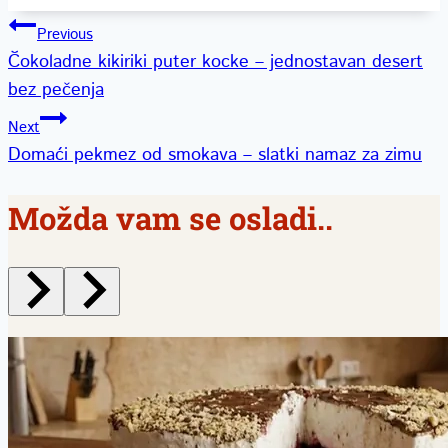
Kretanje
Previous
Čokoladne kikiriki puter kocke – jednostavan desert
članka
bez pečenja
Next
Domaći pekmez od smokava – slatki namaz za zimu
Možda vam se osladi..