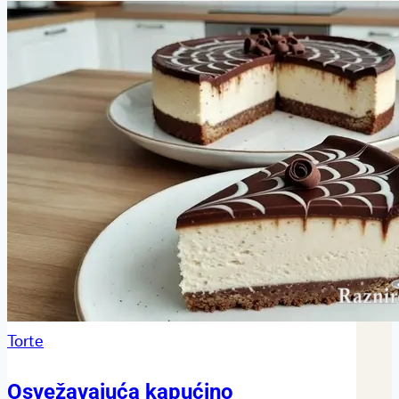
Torte
Osvežavajuća kapućino