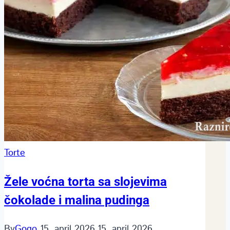
Torte
Žele voćna torta sa slojevima
čokolade i malina pudinga
By
Gogo
15. april 2026.
15. april 2026.