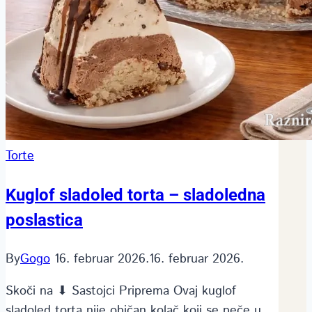
Torte
Kuglof sladoled torta – sladoledna
poslastica
By
Gogo
16. februar 2026.
16. februar 2026.
Skoči na ⬇ Sastojci Priprema Ovaj kuglof
sladoled torta nije običan kolač koji se peče u