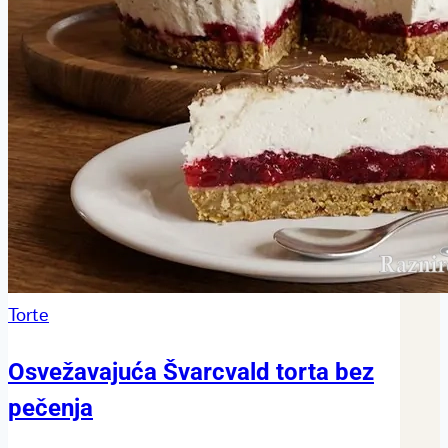
Torte
Osvežavajuća Švarcvald torta bez
pečenja