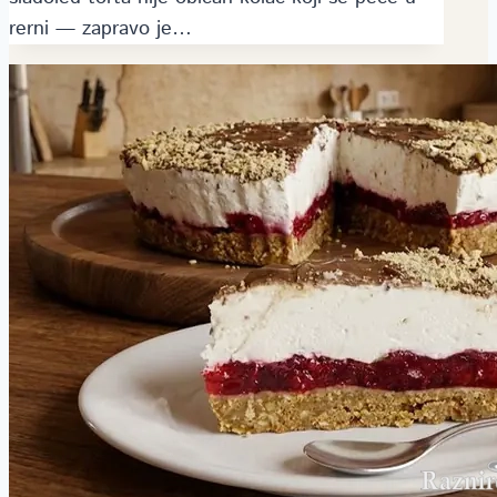
rerni — zapravo je…