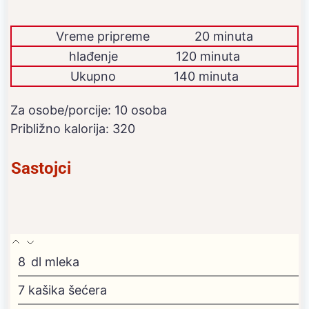
Vreme pripreme
20 minuta
dodatno
hlađenje
120 minuta
Ukupno
140 minuta
Za osobe/porcije:
10
osoba
Približno kalorija:
320
Sastojci
8
dl
mleka
7
kašika šećera