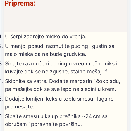
Priprema:
U šerpi zagrejte mleko do vrenja.
U manjoj posudi razmutite puding i gustin sa
malo mleka da ne bude grudvica.
Sipajte razmućeni puding u vreo mlečni miks i
kuvajte dok se ne zgusne, stalno mešajući.
Sklonite sa vatre. Dodajte margarin i čokoladu,
pa mešajte dok se sve lepo ne sjedini u krem.
Dodajte lomljeni keks u toplu smesu i lagano
promešajte.
Sipajte smesu u kalup prečnika ~24 cm sa
obručem i poravnajte površinu.