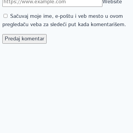
Website
Sačuvaj moje ime, e-poštu i veb mesto u ovom
pregledaču veba za sledeći put kada komentarišem.