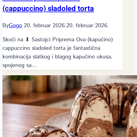
(cappuccino) sladoled torta
By
Gogo
20. februar 2026.
20. februar 2026.
Skoči na ⬇ Sastojci Priprema Ova (kapućino)
cappuccino sladoled torta je fantastična
kombinacija slatkog i blagog kapučino ukusa,
spojenog sa…