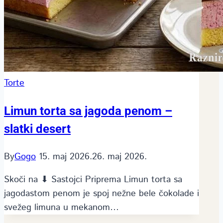
Torte
Limun torta sa jagoda penom –
slatki desert
By
Gogo
15. maj 2026.
26. maj 2026.
Skoči na ⬇ Sastojci Priprema Limun torta sa
jagodastom penom je spoj nežne bele čokolade i
svežeg limuna u mekanom…