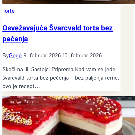
Torte
Osvežavajuća Švarcvald torta bez
pečenja
By
Gogo
9. februar 2026.
10. februar 2026.
Skoči na ⬇ Sastojci Priprema Kad vam se jede
švarcvald torta bez pečenja – bez paljenja rerne,
ovo je recept…