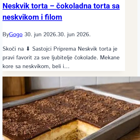
Neskvik torta – čokoladna torta sa
neskvikom i filom
By
Gogo
30. jun 2026.
30. jun 2026.
Skoči na ⬇ Sastojci Priprema Neskvik torta je
pravi favorit za sve ljubitelje čokolade. Mekane
kore sa neskvikom, beli i…