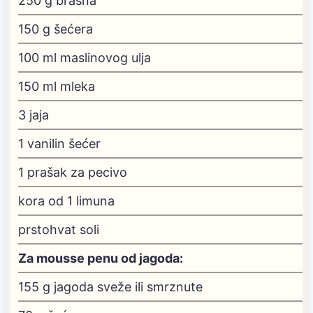
250
g
brašna
150
g
šećera
100
ml
maslinovog ulja
150
ml
mleka
3
jaja
1
vanilin šećer
1
prašak za pecivo
kora od 1 limuna
prstohvat soli
Za mousse penu od jagoda:
155
g
jagoda
sveže ili smrznute