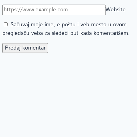
Website
Sačuvaj moje ime, e-poštu i veb mesto u ovom
pregledaču veba za sledeći put kada komentarišem.