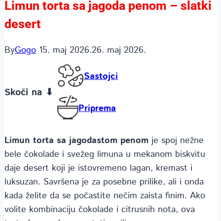
Limun torta sa jagoda penom – slatki
desert
By
Gogo
15. maj 2026.
26. maj 2026.
Sastojci
Skoči na ⬇
Priprema
Limun torta sa jagodastom penom
je spoj nežne
bele čokolade i svežeg limuna u mekanom biskvitu
daje desert koji je istovremeno lagan, kremast i
luksuzan. Savršena je za posebne prilike, ali i onda
kada želite da se počastite nečim zaista finim. Ako
volite kombinaciju čokolade i citrusnih nota, ova