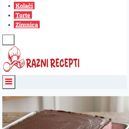
Kolači
Torte
Zimnica