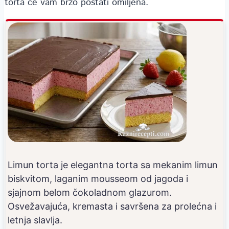
torta će vam brzo postati omiljena.
Limun torta je elegantna torta sa mekanim limun
biskvitom, laganim mousseom od jagoda i
sjajnom belom čokoladnom glazurom.
Osvežavajuća, kremasta i savršena za prolećna i
letnja slavlja.