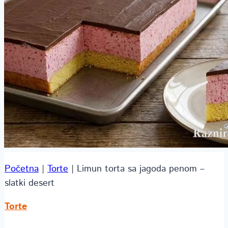
Početna
|
Torte
|
Limun torta sa jagoda penom –
slatki desert
Torte