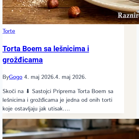
Torte
Torta Boem sa lešnicima i
grožđicama
By
Gogo
4. maj 2026.
4. maj 2026.
Skoči na ⬇ Sastojci Priprema Torta Boem sa
lešnicima i grožđicama je jedna od onih torti
koje ostavljaju jak utisak….