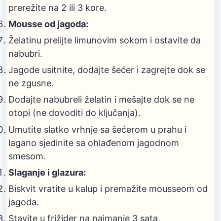
prerežite na 2 ili 3 kore.
Mousse od jagoda:
Želatinu prelijte limunovim sokom i ostavite da
nabubri.
Jagode usitnite, dodajte šećer i zagrejte dok se
ne zgusne.
Dodajte nabubreli želatin i mešajte dok se ne
otopi (ne dovoditi do ključanja).
Umutite slatko vrhnje sa šećerom u prahu i
lagano sjedinite sa ohlađenom jagodnom
smesom.
Slaganje i glazura:
Biskvit vratite u kalup i premažite mousseom od
jagoda.
Stavite u frižider na najmanje 3 sata.