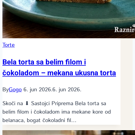
Torte
Bela torta sa belim filom i
čokoladom – mekana ukusna torta
By
Gogo
6. jun 2026.
6. jun 2026.
Skoči na ⬇ Sastojci Priprema Bela torta sa
belim filom i čokoladom ima mekane kore od
belanaca, bogat čokoladni fil…