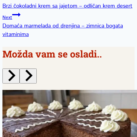
Brzi čokoladni krem sa jajetom – odličan krem desert
članka
Next
Domaća marmelada od drenjina – zimnica bogata
vitaminima
Možda vam se osladi..