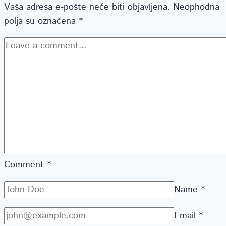
Vaša adresa e-pošte neće biti objavljena.
Neophodna
polja su označena
*
Comment
*
Name
*
Email
*