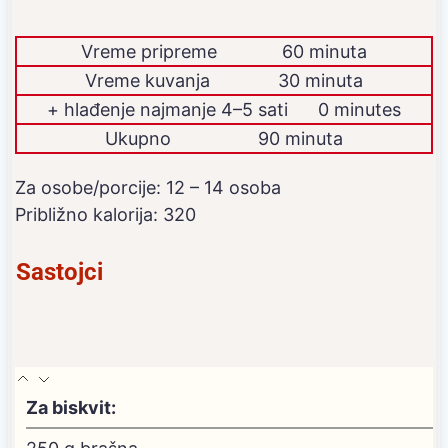
Vreme pripreme
60 minuta
Vreme kuvanja
30 minuta
dodatno
+ hlađenje najmanje 4–5 sati
0
minutes
Ukupno
90 minuta
Za osobe/porcije:
12
– 14 osoba
Približno kalorija:
320
Sastojci
Za biskvit: