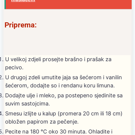
Priprema:
U velikoj zdjeli prosejte brašno i prašak za
pecivo.
U drugoj zdeli umutite jaja sa šećerom i vanilin
šećerom, dodajte so i rendanu koru limuna.
Dodajte ulje i mleko, pa postepeno sjedinite sa
suvim sastojcima.
Smesu izlijte u kalup (promera 20 cm ili 18 cm)
obložen papirom za pečenje.
Pecite na 180 °C oko 30 minuta. Ohladite i