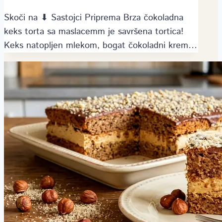
Skoči na ⬇ Sastojci Priprema Brza čokoladna
keks torta sa maslacemm je savršena tortica!
Keks natopljen mlekom, bogat čokoladni krem…