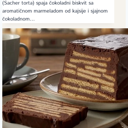
(Sacher torta) spaja čokoladni biskvit sa
aromatičnom marmeladom od kajsije i sjajnom
čokoladnom…