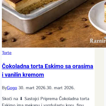
Torte
Čokoladna torta Eskimo sa orasima
i vanilin kremom
By
Gogo
30. mart 2026.
30. mart 2026.
Skoči na ⬇ Sastojci Priprema Čokoladna torta
Eskimo ima mekanu i vazdušastu koru, finu