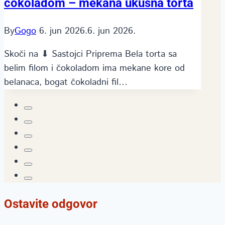
čokoladom – mekana ukusna torta
By
Gogo
6. jun 2026.
6. jun 2026.
Skoči na ⬇ Sastojci Priprema Bela torta sa
belim filom i čokoladom ima mekane kore od
belanaca, bogat čokoladni fil…
Ostavite odgovor