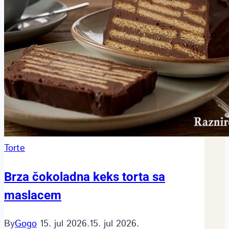
Torte
Brza čokoladna keks torta sa
maslacem
By
Gogo
15. jul 2026.
15. jul 2026.