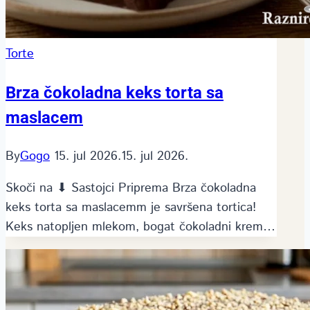
Torte
Brza čokoladna keks torta sa
maslacem
By
Gogo
15. jul 2026.
15. jul 2026.
Skoči na ⬇ Sastojci Priprema Brza čokoladna
keks torta sa maslacemm je savršena tortica!
Keks natopljen mlekom, bogat čokoladni krem…