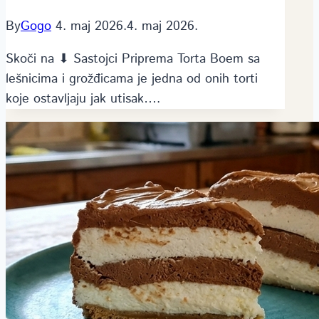
By
Gogo
4. maj 2026.
4. maj 2026.
Skoči na ⬇ Sastojci Priprema Torta Boem sa
lešnicima i grožđicama je jedna od onih torti
koje ostavljaju jak utisak….