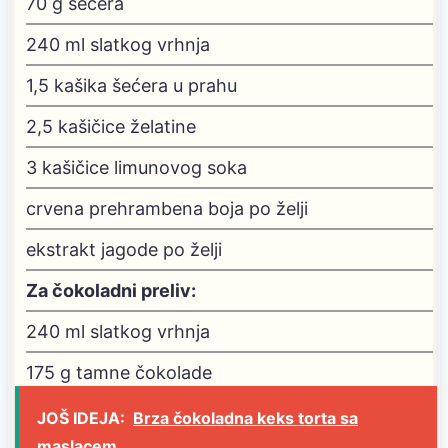
70
g
šećera
240
ml
slatkog vrhnja
1,5
kašika šećera u prahu
2,5
kašičice želatine
3
kašičice limunovog soka
crvena prehrambena boja
po želji
ekstrakt jagode
po želji
Za čokoladni preliv:
240
ml
slatkog vrhnja
175
g
tamne čokolade
JOŠ IDEJA:
Brza čokoladna keks torta sa
maslacem