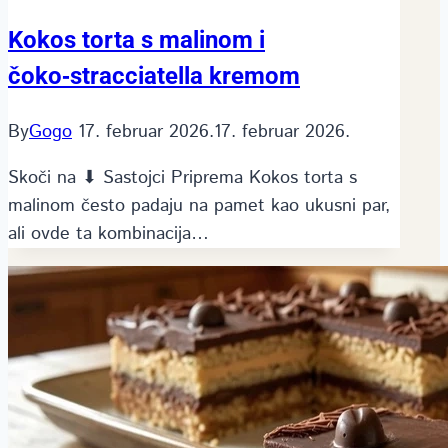
Kokos torta s malinom i
čoko‑stracciatella kremom
By
Gogo
17. februar 2026.
17. februar 2026.
Skoči na ⬇ Sastojci Priprema Kokos torta s
malinom često padaju na pamet kao ukusni par,
ali ovde ta kombinacija…