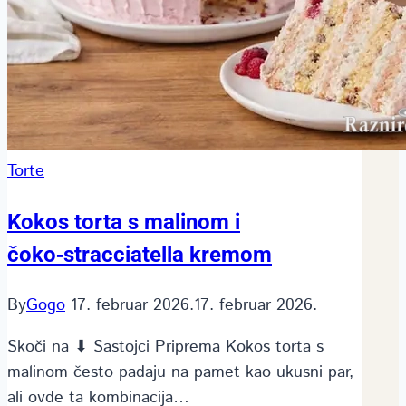
Torte
Kokos torta s malinom i
čoko‑stracciatella kremom
By
Gogo
17. februar 2026.
17. februar 2026.
Skoči na ⬇ Sastojci Priprema Kokos torta s
malinom često padaju na pamet kao ukusni par,
ali ovde ta kombinacija…