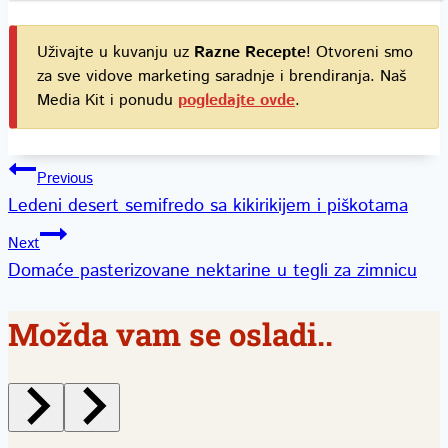
Uživajte u kuvanju uz
Razne Recepte
! Otvoreni smo
za sve vidove marketing saradnje i brendiranja. Naš
Media Kit i ponudu
pogledajte ovde
.
Kretanje
Previous
Ledeni desert semifredo sa kikirikijem i piškotama
članka
Next
Domaće pasterizovane nektarine u tegli za zimnicu
Možda vam se osladi..