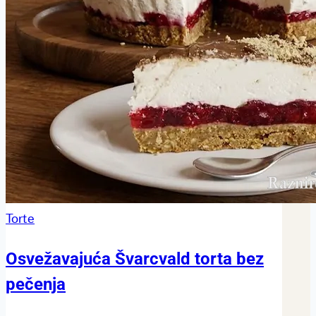
Torte
Osvežavajuća Švarcvald torta bez
pečenja