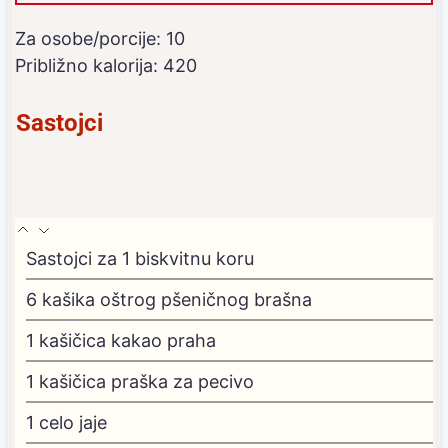
Za osobe/porcije:
10
Približno kalorija:
420
Sastojci
Sastojci za 1 biskvitnu koru
6
kašika oštrog pšeničnog brašna
1
kašičica kakao praha
1
kašičica praška za pecivo
1
celo jaje