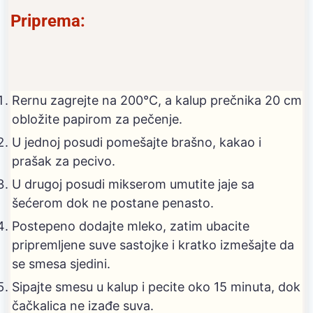
Priprema:
Rernu zagrejte na 200°C, a kalup prečnika 20 cm
obložite papirom za pečenje.
U jednoj posudi pomešajte brašno, kakao i
prašak za pecivo.
U drugoj posudi mikserom umutite jaje sa
šećerom dok ne postane penasto.
Postepeno dodajte mleko, zatim ubacite
pripremljene suve sastojke i kratko izmešajte da
se smesa sjedini.
Sipajte smesu u kalup i pecite oko 15 minuta, dok
čačkalica ne izađe suva.