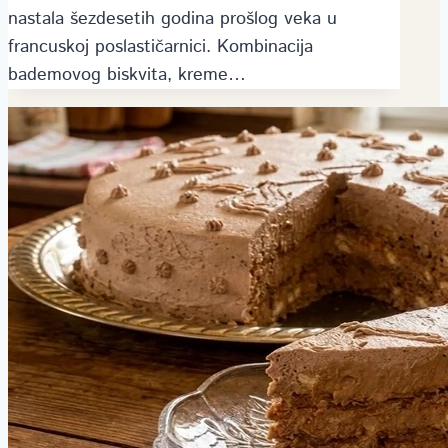
nastala šezdesetih godina prošlog veka u
francuskoj poslastičarnici. Kombinacija
bademovog biskvita, kreme…