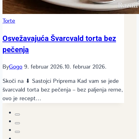
Torte
Osvežavajuća Švarcvald torta bez
pečenja
By
Gogo
9. februar 2026.
10. februar 2026.
Skoči na ⬇ Sastojci Priprema Kad vam se jede
švarcvald torta bez pečenja – bez paljenja rerne,
ovo je recept…