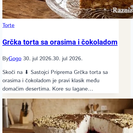
Torte
Grčka torta sa orasima i čokoladom
By
Gogo
30. jul 2026.
30. jul 2026.
Skoči na ⬇ Sastojci Priprema Grčka torta sa
orasima i čokoladom je pravi klasik među
domaćim desertima. Kore su lagane…