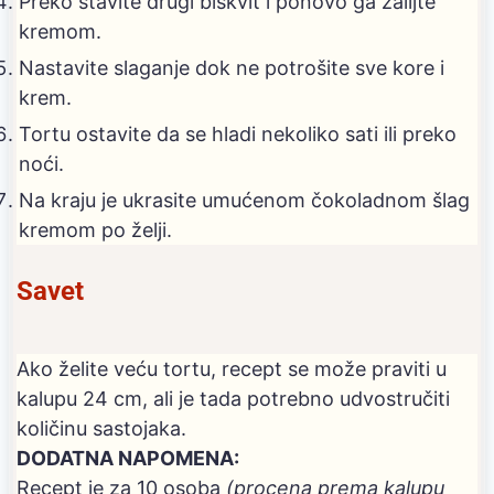
Preko stavite drugi biskvit i ponovo ga zalijte
kremom.
Nastavite slaganje dok ne potrošite sve kore i
krem.
Tortu ostavite da se hladi nekoliko sati ili preko
noći.
Na kraju je ukrasite umućenom čokoladnom šlag
kremom po želji.
Savet
Ako želite veću tortu, recept se može praviti u
kalupu 24 cm, ali je tada potrebno udvostručiti
količinu sastojaka.
DODATNA NAPOMENA:
Recept je za 10 osoba
(procena prema kalupu