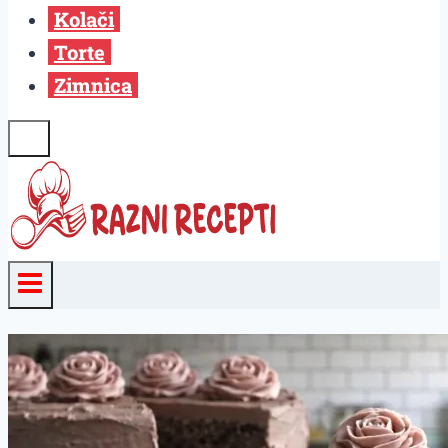
Kolači
Torte
Zimnica