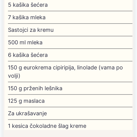
5
kašika šećera
7
kašika mleka
Sastojci za kremu
500
ml
mleka
6
kašika šećera
150
g
eurokrema
cipiripija, linolade (vama po
volji)
150
g
prženih lešnika
125
g
maslaca
Za ukrašavanje
1
kesica čokoladne šlag kreme