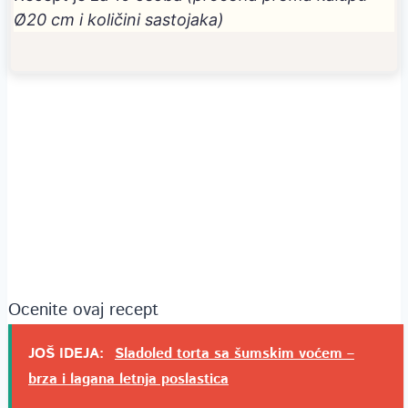
Ø20 cm i količini sastojaka)
Ocenite ovaj recept
JOŠ IDEJA:
Sladoled torta sa šumskim voćem –
brza i lagana letnja poslastica