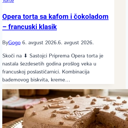
Torte
Opera torta sa kafom i čokoladom
– francuski klasik
By
Gogo
6. avgust 2026.
6. avgust 2026.
Skoči na ⬇ Sastojci Priprema Opera torta je
nastala šezdesetih godina prošlog veka u
francuskoj poslastičarnici. Kombinacija
bademovog biskvita, kreme…