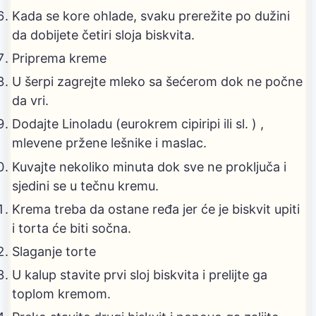
Kada se kore ohlade, svaku prerežite po dužini
da dobijete četiri sloja biskvita.
Priprema kreme
U šerpi zagrejte mleko sa šećerom dok ne počne
da vri.
Dodajte Linoladu (eurokrem cipiripi ili sl. ) ,
mlevene pržene lešnike i maslac.
Kuvajte nekoliko minuta dok sve ne proključa i
sjedini se u tečnu kremu.
Krema treba da ostane ređa jer će je biskvit upiti
i torta će biti sočna.
Slaganje torte
U kalup stavite prvi sloj biskvita i prelijte ga
toplom kremom.