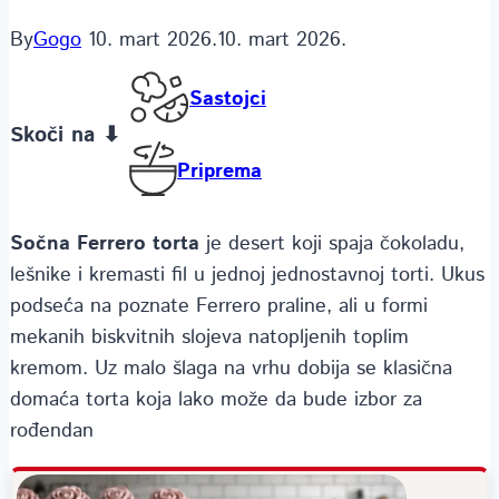
By
Gogo
10. mart 2026.
10. mart 2026.
Sastojci
Skoči na ⬇
Priprema
Sočna Ferrero torta
je desert koji spaja čokoladu,
lešnike i kremasti fil u jednoj jednostavnoj torti. Ukus
podseća na poznate Ferrero praline, ali u formi
mekanih biskvitnih slojeva natopljenih toplim
kremom. Uz malo šlaga na vrhu dobija se klasična
domaća torta koja lako može da bude izbor za
rođendan