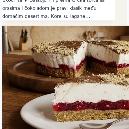
Skoči na ⬇ Sastojci Priprema Grčka torta sa
orasima i čokoladom je pravi klasik među
domaćim desertima. Kore su lagane…