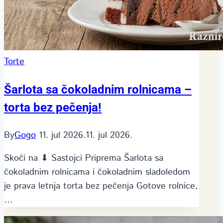
Torte
Šarlota sa čokoladnim rolnicama –
torta bez pečenja!
By
Gogo
11. jul 2026.
11. jul 2026.
Skoči na ⬇ Sastojci Priprema Šarlota sa
čokoladnim rolnicama i čokoladnim sladoledom
je prava letnja torta bez pečenja Gotove rolnice,
…