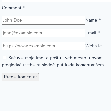
Comment
*
Name
*
Email
*
Website
Sačuvaj moje ime, e-poštu i veb mesto u ovom
pregledaču veba za sledeći put kada komentarišem.