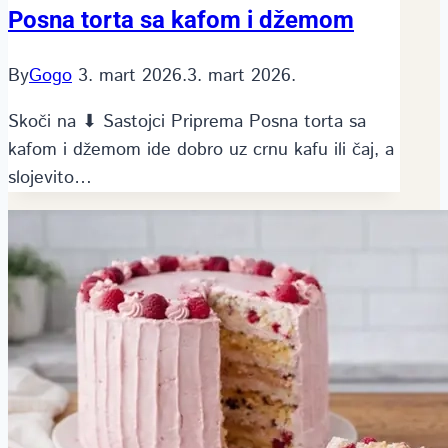
Posna torta sa kafom i džemom
By
Gogo
3. mart 2026.
3. mart 2026.
Skoči na ⬇ Sastojci Priprema Posna torta sa
kafom i džemom ide dobro uz crnu kafu ili čaj, a
slojevito…