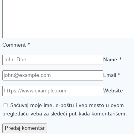
Comment
*
Name
*
Email
*
Website
Sačuvaj moje ime, e-poštu i veb mesto u ovom
pregledaču veba za sledeći put kada komentarišem.