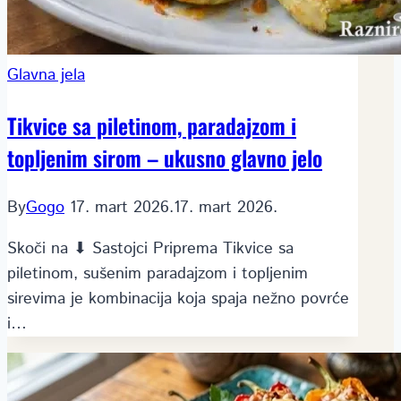
Glavna jela
Tikvice sa piletinom, paradajzom i
topljenim sirom – ukusno glavno jelo
By
Gogo
17. mart 2026.
17. mart 2026.
Skoči na ⬇ Sastojci Priprema Tikvice sa
piletinom, sušenim paradajzom i topljenim
sirevima je kombinacija koja spaja nežno povrće
i…