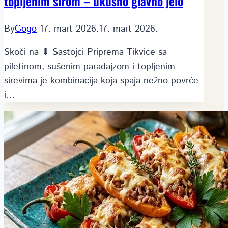
topljenim sirom – ukusno glavno jelo
By
Gogo
17. mart 2026.
17. mart 2026.
Skoči na ⬇ Sastojci Priprema Tikvice sa
piletinom, sušenim paradajzom i topljenim
sirevima je kombinacija koja spaja nežno povrće
i…