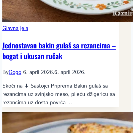
Glavna jela
Jednostavan bakin gulaš sa rezancima –
bogat i ukusan ručak
By
Gogo
6. april 2026.
6. april 2026.
Skoči na ⬇ Sastojci Priprema Bakin gulaš sa
rezancima uz svinjsko meso, pileću džigericu sa
rezancima uz dosta povrća i…