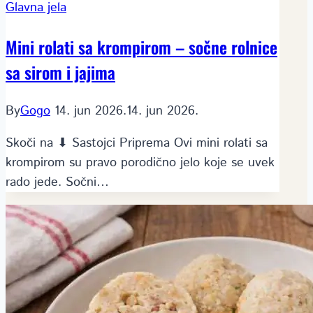
Glavna jela
Mini rolati sa krompirom – sočne rolnice
sa sirom i jajima
By
Gogo
14. jun 2026.
14. jun 2026.
Skoči na ⬇ Sastojci Priprema Ovi mini rolati sa
krompirom su pravo porodično jelo koje se uvek
rado jede. Sočni…