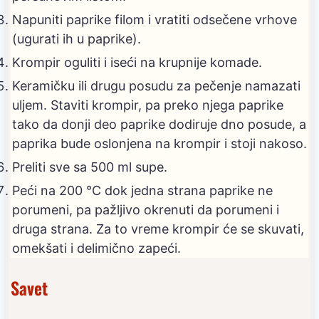
Napuniti paprike filom i vratiti odsečene vrhove
(ugurati ih u paprike).
Krompir oguliti i iseći na krupnije komade.
Keramičku ili drugu posudu za pečenje namazati
uljem. Staviti krompir, pa preko njega paprike
tako da donji deo paprike dodiruje dno posude, a
paprika bude oslonjena na krompir i stoji nakoso.
Preliti sve sa 500 ml supe.
Peći na 200 °C dok jedna strana paprike ne
porumeni, pa pažljivo okrenuti da porumeni i
druga strana. Za to vreme krompir će se skuvati,
omekšati i delimično zapeći.
Savet