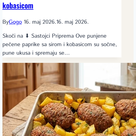
kobasicom
By
Gogo
16. maj 2026.
16. maj 2026.
Skoči na ⬇ Sastojci Priprema Ove punjene
pečene paprike sa sirom i kobasicom su sočne,
pune ukusa i spremaju se…