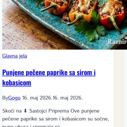
Glavna jela
Punjene pečene paprike sa sirom i
kobasicom
By
Gogo
16. maj 2026.
16. maj 2026.
Skoči na ⬇ Sastojci Priprema Ove punjene
pečene paprike sa sirom i kobasicom su sočne,
pune ukusa i spremaju se…