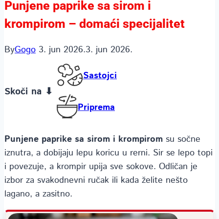
Punjene paprike sa sirom i
krompirom – domaći specijalitet
By
Gogo
3. jun 2026.
3. jun 2026.
Sastojci
Skoči na ⬇
Priprema
Punjene paprike sa sirom i krompirom
su sočne
iznutra, a dobijaju lepu koricu u rerni. Sir se lepo topi
i povezuje, a krompir upija sve sokove. Odličan je
izbor za svakodnevni ručak ili kada želite nešto
lagano, a zasitno.