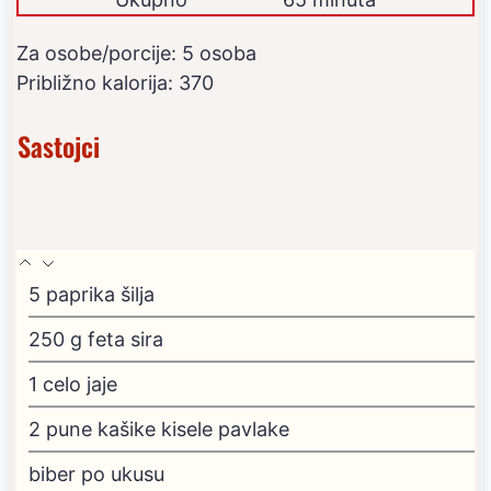
Za osobe/porcije:
5
osoba
Približno kalorija:
370
Sastojci
5
paprika šilja
250
g
feta sira
1
celo jaje
2
pune kašike kisele pavlake
biber
po ukusu