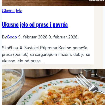
Glavna jela
Ukusno jelo od prase i povrća
By
Gogo
9. februar 2026.
9. februar 2026.
Skoči na ⬇ Sastojci Priprema Kad se pomeša
prasa (poriluk) sa šargarepom i rižom, dobije se
ukusno jelo od prase…