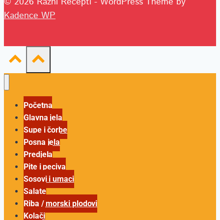
© 2026 Razni Recepti - WordPress Theme by
Kadence WP
Početna
Glavna jela
Supe i čorbe
Posna jela
Predjela
Pite i peciva
Sosovi i umaci
Salate
Riba / morski plodovi
Kolači