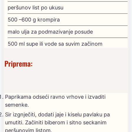
peršunov list
po ukusu
500
–600 g krompira
malo ulja
za podmazivanje posude
500
ml
supe
ili vode sa suvim začinom
Priprema:
Paprikama odseći ravno vrhove i izvaditi
semenke.
Sir izgnječiti, dodati jaje i kiselu pavlaku pa
umutiti. Začiniti biberom i sitno seckanim
peršunovim listom.