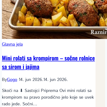
Glavna jela
Mini rolati sa krompirom – sočne rolnice
sa sirom i jajima
By
Gogo
14. jun 2026.
14. jun 2026.
Skoči na ⬇ Sastojci Priprema Ovi mini rolati sa
krompirom su pravo porodično jelo koje se uvek
rado jede. Sočni…