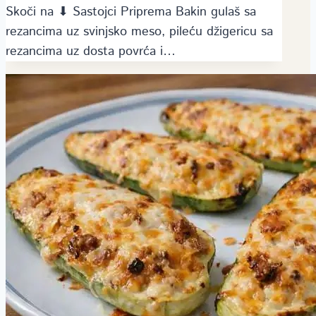
Skoči na ⬇ Sastojci Priprema Bakin gulaš sa
rezancima uz svinjsko meso, pileću džigericu sa
rezancima uz dosta povrća i…