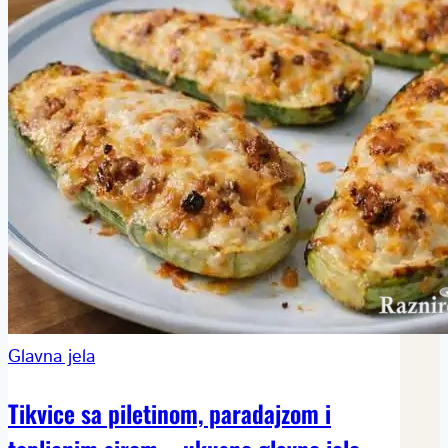
Glavna jela
Tikvice sa piletinom, paradajzom i