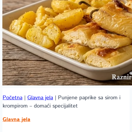
Početna
|
Glavna jela
|
Punjene paprike sa sirom i
krompirom – domaći specijalitet
Glavna jela