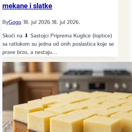
mekane i slatke
By
Gogo
18. jul 2026.
18. jul 2026.
Skoči na ⬇ Sastojci Priprema Kuglice (loptice)
sa ratlukom su jedna od onih poslastica koje se
prave brzo, a nestaju…