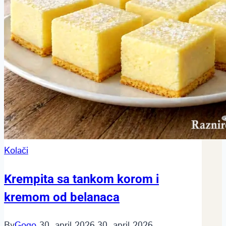
Kolači
Krempita sa tankom korom i
kremom od belanaca
By
Gogo
30. april 2026.
30. april 2026.