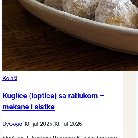
Kolači
Kuglice (loptice) sa ratlukom –
mekane i slatke
By
Gogo
18. jul 2026.
18. jul 2026.