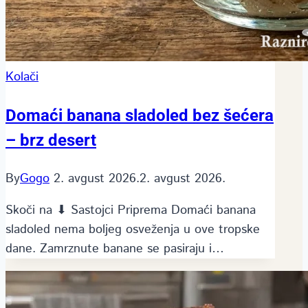
Kolači
Domaći banana sladoled bez šećera
– brz desert
By
Gogo
2. avgust 2026.
2. avgust 2026.
Skoči na ⬇ Sastojci Priprema Domaći banana
sladoled nema boljeg osveženja u ove tropske
dane. Zamrznute banane se pasiraju i…