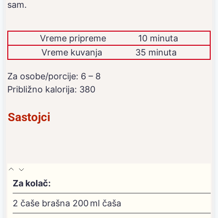
sam.
Vreme pripreme
10 minuta
Vreme kuvanja
35 minuta
Za osobe/porcije:
6
– 8
Približno kalorija:
380
Sastojci
Za kolač:
2
čaše brašna
200 ml čaša