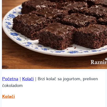
Početna
|
Kolači
|
Brzi kolač sa jogurtom, preliven
čokoladom
Kolači