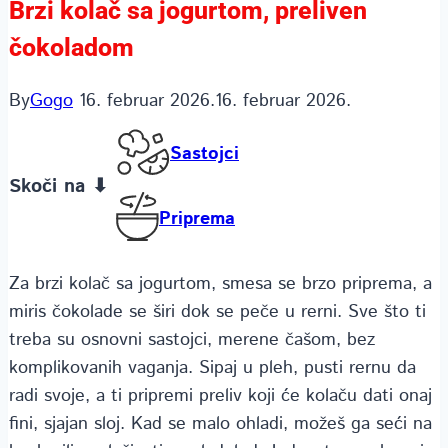
Brzi kolač sa jogurtom, preliven
čokoladom
By
Gogo
16. februar 2026.
16. februar 2026.
Sastojci
Skoči na ⬇
Priprema
Za brzi kolač sa jogurtom, smesa se brzo priprema, a
miris čokolade se širi dok se peče u rerni. Sve što ti
treba su osnovni sastojci, merene čašom, bez
komplikovanih vaganja. Sipaj u pleh, pusti rernu da
radi svoje, a ti pripremi preliv koji će kolaču dati onaj
fini, sjajan sloj. Kad se malo ohladi, možeš ga seći na