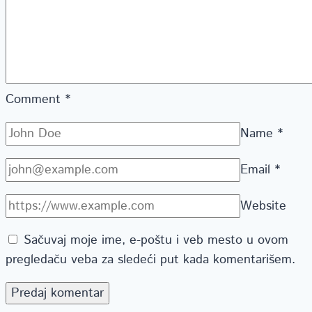
Comment
*
Name
*
Email
*
Website
Sačuvaj moje ime, e-poštu i veb mesto u ovom
pregledaču veba za sledeći put kada komentarišem.