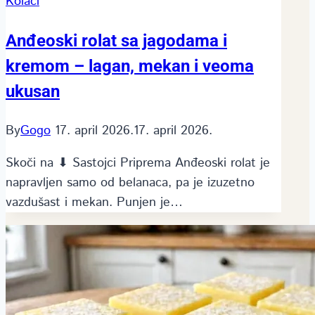
Kolači
Anđeoski rolat sa jagodama i
kremom – lagan, mekan i veoma
ukusan
By
Gogo
17. april 2026.
17. april 2026.
Skoči na ⬇ Sastojci Priprema Anđeoski rolat je
napravljen samo od belanaca, pa je izuzetno
vazdušast i mekan. Punjen je…