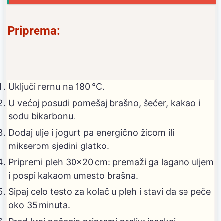
Priprema:
Uključi rernu na 180 °C.
U većoj posudi pomešaj brašno, šećer, kakao i
sodu bikarbonu.
Dodaj ulje i jogurt pa energično žicom ili
mikserom sjedini glatko.
Pripremi pleh 30×20 cm: premaži ga lagano uljem
i pospi kakaom umesto brašna.
Sipaj celo testo za kolač u pleh i stavi da se peče
oko 35 minuta.