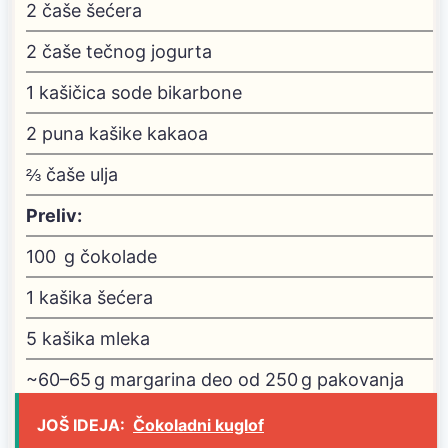
2
čaše šećera
2
čaše tečnog jogurta
1
kašičica sode bikarbone
2
puna kašike kakaoa
⅔
čaše ulja
Preliv:
100
g
čokolade
1
kašika šećera
5
kašika mleka
~60–65 g margarina
deo od 250 g pakovanja
JOŠ IDEJA:
Čokoladni kuglof