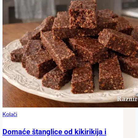
Kolači
Domaće štanglice od kikirikija i