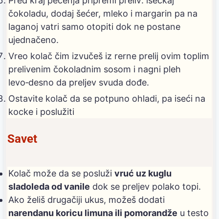
Pred kraj pečenja pripremi preliv: iseckaj
čokoladu, dodaj šećer, mleko i margarin pa na
laganoj vatri samo otopiti dok ne postane
ujednačeno.
Vreo kolač čim izvučeš iz rerne prelij ovim toplim
prelivenim čokoladnim sosom i nagni pleh
levo‑desno da preljev svuda dođe.
Ostavite kolač da se potpuno ohladi, pa iseći na
kocke i poslužiti
Savet
Kolač može da se posluži
vruć uz kuglu
sladoleda od vanile
dok se preljev polako topi.
Ako želiš drugačiji ukus, možeš dodati
narendanu koricu limuna ili pomorandže
u testo