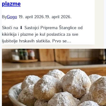
plazme
By
Gogo
19. april 2026.
19. april 2026.
Skoči na ⬇ Sastojci Priprema Štanglice od
kikirikija i plazme je kul poslastica za sve
ljubitelje hrskavih slatkiša. Prvo se…