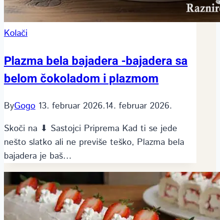
Kolači
Plazma bela bajadera -bajadera sa
belom čokoladom i plazmom
By
Gogo
13. februar 2026.
14. februar 2026.
Skoči na ⬇ Sastojci Priprema Kad ti se jede
nešto slatko ali ne previše teško, Plazma bela
bajadera je baš…