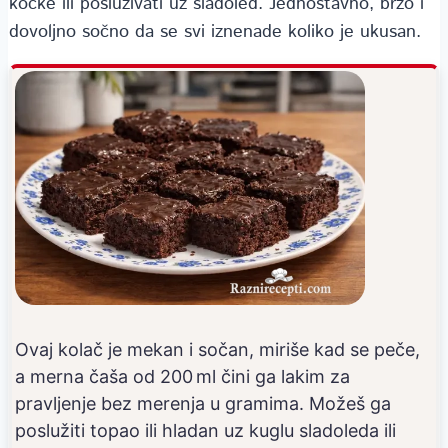
kocke ili posluživati uz sladoled. Jednostavno, brzo i
dovoljno sočno da se svi iznenade koliko je ukusan.
Ovaj kolač je mekan i sočan, miriše kad se peče,
a merna čaša od 200 ml čini ga lakim za
pravljenje bez merenja u gramima. Možeš ga
poslužiti topao ili hladan uz kuglu sladoleda ili