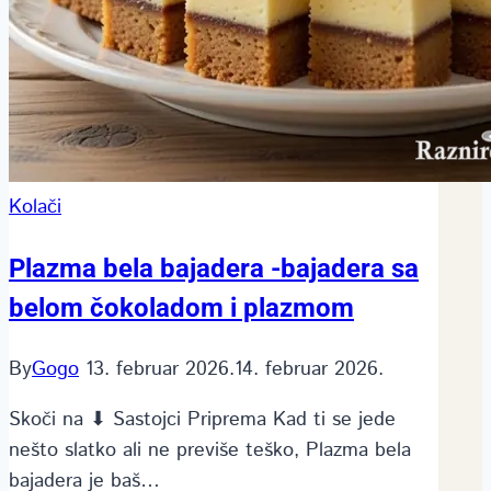
Kolači
Plazma bela bajadera -bajadera sa
belom čokoladom i plazmom
By
Gogo
13. februar 2026.
14. februar 2026.
Skoči na ⬇ Sastojci Priprema Kad ti se jede
nešto slatko ali ne previše teško, Plazma bela
bajadera je baš…