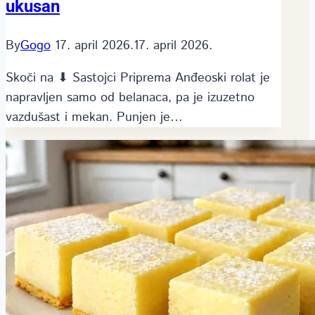
ukusan
By
Gogo
17. april 2026.
17. april 2026.
Skoči na ⬇ Sastojci Priprema Anđeoski rolat je
napravljen samo od belanaca, pa je izuzetno
vazdušast i mekan. Punjen je…