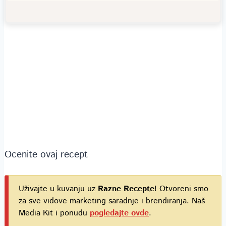
Ocenite ovaj recept
Uživajte u kuvanju uz
Razne Recepte
! Otvoreni smo
za sve vidove marketing saradnje i brendiranja. Naš
Media Kit i ponudu
pogledajte ovde
.