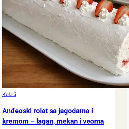
Kolači
Anđeoski rolat sa jagodama i
kremom – lagan, mekan i veoma