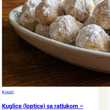
Kolači
Kuglice (loptice) sa ratlukom –