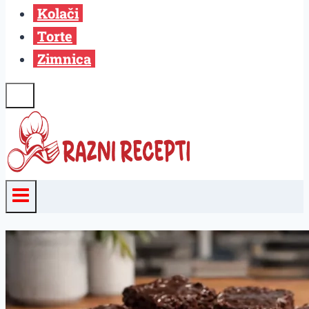
Kolači
Torte
Zimnica