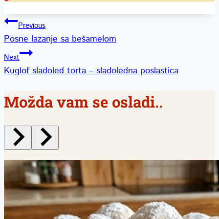
Kretanje
Previous
Posne lazanje sa bešamelom
članka
Next
Kuglof sladoled torta – sladoledna poslastica
Možda vam se osladi..