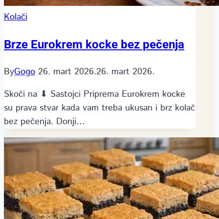
Kolači
Brze Eurokrem kocke bez pečenja
By
Gogo
26. mart 2026.
26. mart 2026.
Skoči na ⬇ Sastojci Priprema Eurokrem kocke
su prava stvar kada vam treba ukusan i brz kolač
bez pečenja. Donji…