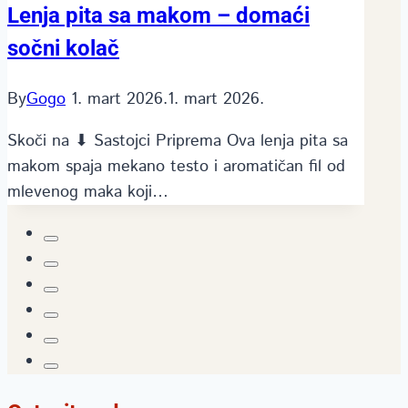
Lenja pita sa makom – domaći
sočni kolač
By
Gogo
1. mart 2026.
1. mart 2026.
Skoči na ⬇ Sastojci Priprema Ova lenja pita sa
makom spaja mekano testo i aromatičan fil od
mlevenog maka koji…