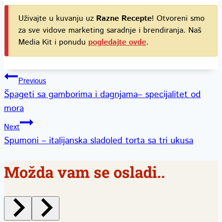
Uživajte u kuvanju uz
Razne Recepte
! Otvoreni smo
za sve vidove marketing saradnje i brendiranja. Naš
Media Kit i ponudu
pogledajte ovde
.
Kretanje
Previous
Špageti sa gamborima i dagnjama– specijalitet od
članka
mora
Next
Spumoni – italijanska sladoled torta sa tri ukusa
Možda vam se osladi..