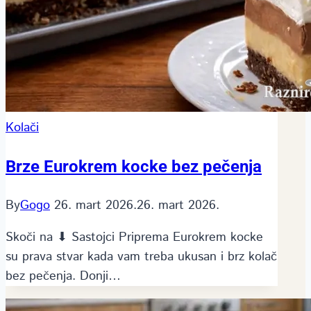
Kolači
Brze Eurokrem kocke bez pečenja
By
Gogo
26. mart 2026.
26. mart 2026.
Skoči na ⬇ Sastojci Priprema Eurokrem kocke
su prava stvar kada vam treba ukusan i brz kolač
bez pečenja. Donji…