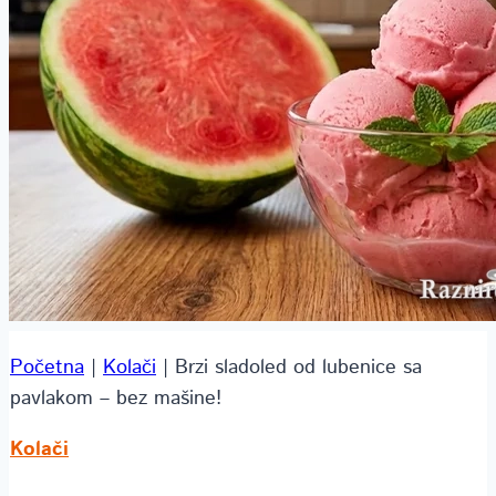
Početna
|
Kolači
|
Brzi sladoled od lubenice sa
pavlakom – bez mašine!
Kolači