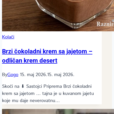
Kolači
Brzi čokoladni krem sa jajetom –
odličan krem desert
By
Gogo
15. maj 2026.
15. maj 2026.
Skoči na ⬇ Sastojci Priprema Brzi čokoladni
krem sa jajetom … tajna je u kuvanom jajetu
koje mu daje neverovatnu…