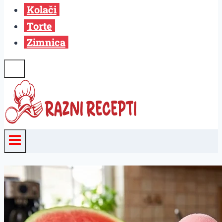
Kolači
Torte
Zimnica