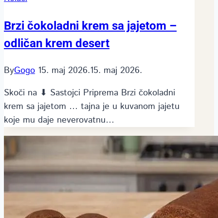
Brzi čokoladni krem sa jajetom –
odličan krem desert
By
Gogo
15. maj 2026.
15. maj 2026.
Skoči na ⬇ Sastojci Priprema Brzi čokoladni
krem sa jajetom … tajna je u kuvanom jajetu
koje mu daje neverovatnu…