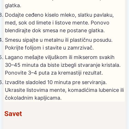
glatka.
Dodajte ceđeno kiselo mleko, slatku pavlaku,
med, sok od limete i listove mente. Ponovo
blendirajte dok smesa ne postane glatka.
Smesu sipajte u metalnu ili plastičnu posudu.
Pokrijte folijom i stavite u zamrzivač.
Lagano mešajte viljuškom ili mikserom svakih
30–45 minuta da biste izbegli stvaranje kristala.
Ponovite 3–4 puta za kremastiji rezultat.
Izvadite sladoled 10 minuta pre serviranja.
Ukrasite listovima mente, komadićima lubenice ili
čokoladnim kapljicama.
Savet