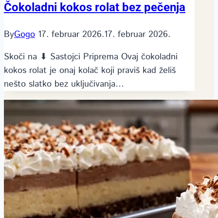
Čokoladni kokos rolat bez pečenja
By
Gogo
17. februar 2026.
17. februar 2026.
Skoči na ⬇ Sastojci Priprema Ovaj čokoladni
kokos rolat je onaj kolač koji praviš kad želiš
nešto slatko bez uključivanja…