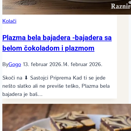
Kolači
Plazma bela bajadera -bajadera sa
belom čokoladom i plazmom
By
Gogo
13. februar 2026.
14. februar 2026.
Skoči na ⬇ Sastojci Priprema Kad ti se jede
nešto slatko ali ne previše teško, Plazma bela
bajadera je baš…