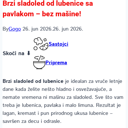
Brzi sladoled od lubenice sa
pavlakom – bez mašine!
By
Gogo
26. jun 2026.
26. jun 2026.
Sastojci
Skoči na ⬇
Priprema
Brzi sladoled od lubenice
je idealan za vruće letnje
dane kada želite nešto hladno i osvežavajuće, a
nemate vremena ni mašinu za sladoled. Sve što vam
treba je lubenica, pavlaka i malo limuna. Rezultat je
lagan, kremast i pun prirodnog ukusa lubenice –
savršen za decu i odrasle.