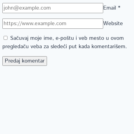
Email
*
Website
Sačuvaj moje ime, e-poštu i veb mesto u ovom
pregledaču veba za sledeći put kada komentarišem.