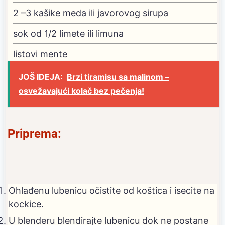
2
–3 kašike meda
ili javorovog sirupa
sok od 1/2 limete ili limuna
listovi mente
JOŠ IDEJA:
Brzi tiramisu sa malinom –
osvežavajući kolač bez pečenja!
Priprema:
Ohlađenu lubenicu očistite od koštica i isecite na
kockice.
U blenderu blendirajte lubenicu dok ne postane