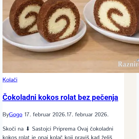
Kolači
Čokoladni kokos rolat bez pečenja
By
Gogo
17. februar 2026.
17. februar 2026.
Skoči na ⬇ Sastojci Priprema Ovaj čokoladni
kokos rolat je onaj kolač koji praviš kad želiš