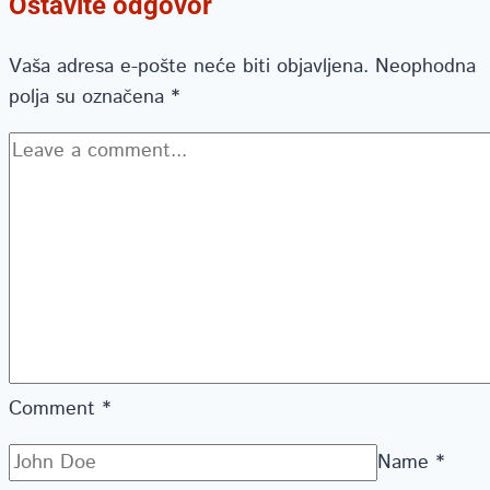
Ostavite odgovor
Vaša adresa e-pošte neće biti objavljena.
Neophodna
polja su označena
*
Comment
*
Name
*