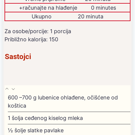
dodatno
+računajte na hlađenje
0
minutes
Ukupno
20 minuta
Za osobe/porcije:
1
porcija
Približno kalorija:
150
Sastojci
600
–700 g lubenice
ohlađene, očišćene od
koštica
1
šolja ceđenog kiselog mleka
½
šolje slatke pavlake