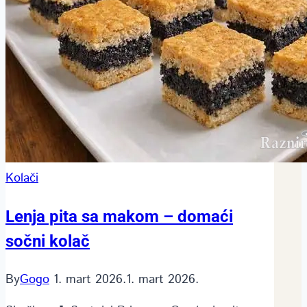
Kolači
Lenja pita sa makom – domaći
sočni kolač
By
Gogo
1. mart 2026.
1. mart 2026.