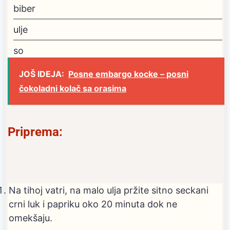
biber
ulje
so
JOŠ IDEJA:
Posne embargo kocke – posni
čokoladni kolač sa orasima
Priprema:
Na tihoj vatri, na malo ulja pržite sitno seckani
crni luk i papriku oko 20 minuta dok ne
omekšaju.