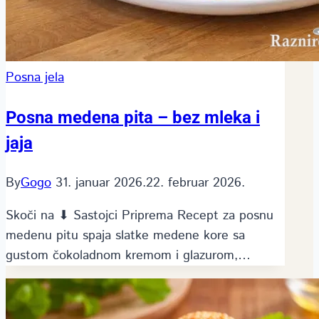
Posna jela
Posna medena pita – bez mleka i
jaja
By
Gogo
31. januar 2026.
22. februar 2026.
Skoči na ⬇ Sastojci Priprema Recept za posnu
medenu pitu spaja slatke medene kore sa
gustom čokoladnom kremom i glazurom,…