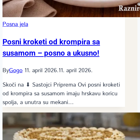
Posna jela
Posni kroketi od krompira sa
susamom – posno a ukusno!
By
Gogo
11. april 2026.
11. april 2026.
Skoči na ⬇ Sastojci Priprema Ovi posni kroketi
od krompira sa susamom imaju hrskavu koricu
spolja, a unutra su mekani…