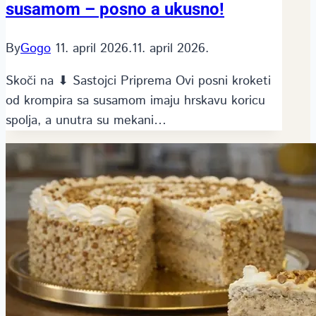
susamom – posno a ukusno!
By
Gogo
11. april 2026.
11. april 2026.
Skoči na ⬇ Sastojci Priprema Ovi posni kroketi
od krompira sa susamom imaju hrskavu koricu
spolja, a unutra su mekani…