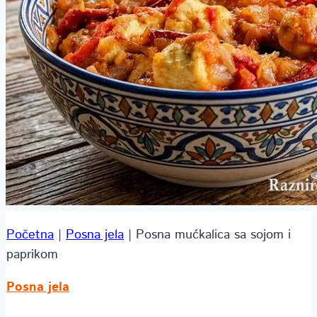
Početna
|
Posna jela
|
Posna mućkalica sa sojom i
paprikom
Posna jela