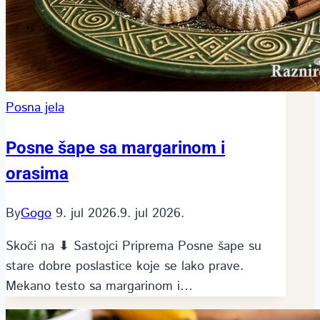
Posna jela
Posne šape sa margarinom i
orasima
By
Gogo
9. jul 2026.
9. jul 2026.
Skoči na ⬇ Sastojci Priprema Posne šape su
stare dobre poslastice koje se lako prave.
Mekano testo sa margarinom i…