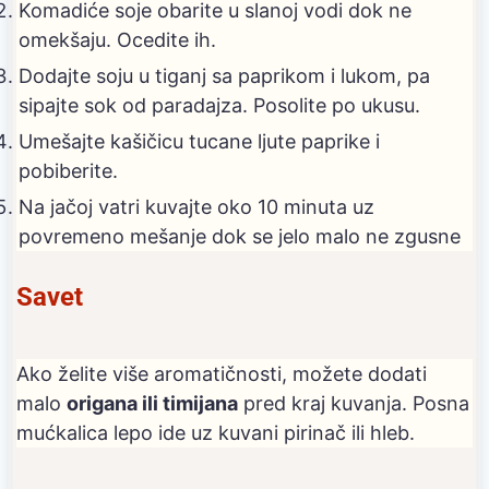
Komadiće soje obarite u slanoj vodi dok ne
omekšaju. Ocedite ih.
Dodajte soju u tiganj sa paprikom i lukom, pa
sipajte sok od paradajza. Posolite po ukusu.
Umešajte kašičicu tucane ljute paprike i
pobiberite.
Na jačoj vatri kuvajte oko 10 minuta uz
povremeno mešanje dok se jelo malo ne zgusne
Savet
Ako želite više aromatičnosti, možete dodati
malo
origana ili timijana
pred kraj kuvanja. Posna
mućkalica lepo ide uz kuvani pirinač ili hleb.