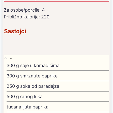
Za osobe/porcije:
4
Približno kalorija:
220
Sastojci
300
g
soje u komadićima
300
g
smrznute paprike
250
g
soka od paradajza
500
g
crnog luka
tucana ljuta paprika