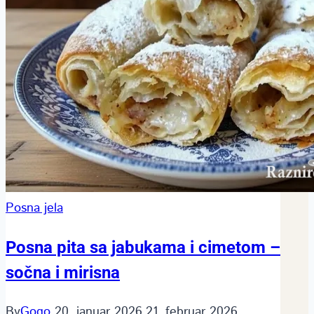
Posna jela
Posna pita sa jabukama i cimetom –
sočna i mirisna
By
Gogo
20. januar 2026.
21. februar 2026.