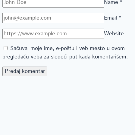
Name
*
Email
*
Website
Sačuvaj moje ime, e-poštu i veb mesto u ovom
pregledaču veba za sledeći put kada komentarišem.