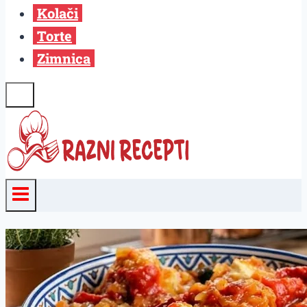
Kolači
Torte
Zimnica