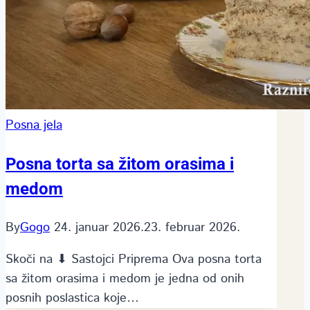
Posna jela
Posna torta sa žitom orasima i
medom
By
Gogo
24. januar 2026.
23. februar 2026.
Skoči na ⬇ Sastojci Priprema Ova posna torta
sa žitom orasima i medom je jedna od onih
posnih poslastica koje…