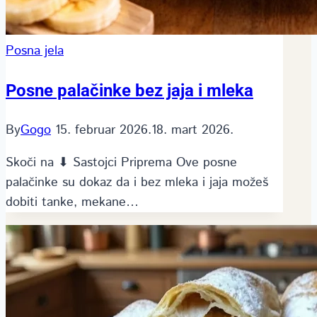
Posna jela
Posne palačinke bez jaja i mleka
By
Gogo
15. februar 2026.
18. mart 2026.
Skoči na ⬇ Sastojci Priprema Ove posne
palačinke su dokaz da i bez mleka i jaja možeš
dobiti tanke, mekane…