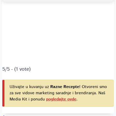
5/5 - (1 vote)
Uživajte u kuvanju uz
Razne Recepte
! Otvoreni smo
za sve vidove marketing saradnje i brendiranja. Naš
Media Kit i ponudu
pogledajte ovde
.