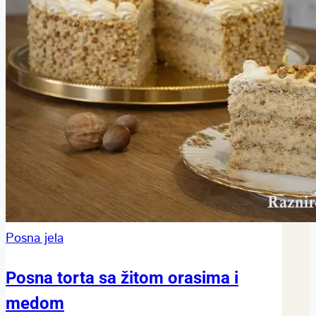
Posna jela
Posna torta sa žitom orasima i
medom