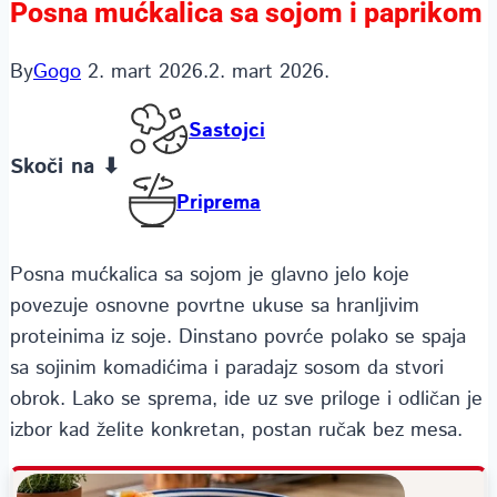
Posna mućkalica sa sojom i paprikom
By
Gogo
2. mart 2026.
2. mart 2026.
Sastojci
Skoči na ⬇
Priprema
Posna mućkalica sa sojom je glavno jelo koje
povezuje osnovne povrtne ukuse sa hranljivim
proteinima iz soje. Dinstano povrće polako se spaja
sa sojinim komadićima i paradajz sosom da stvori
obrok. Lako se sprema, ide uz sve priloge i odličan je
izbor kad želite konkretan, postan ručak bez mesa.