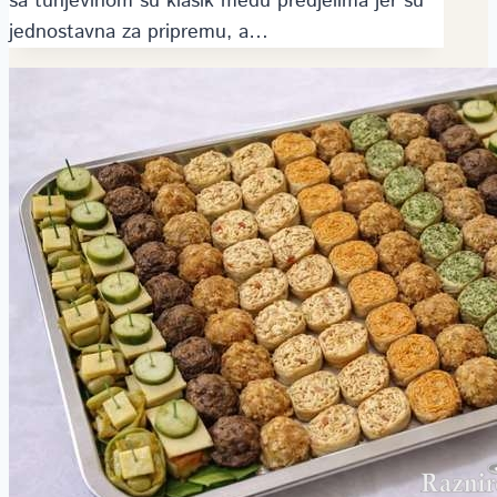
sa tunjevinom su klasik među predjelima jer su
jednostavna za pripremu, a…