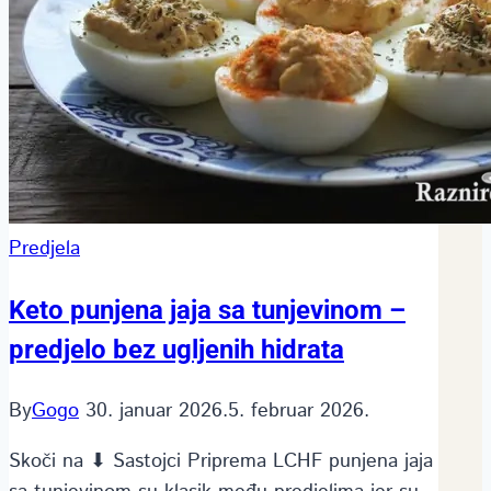
Predjela
Keto punjena jaja sa tunjevinom –
predjelo bez ugljenih hidrata
By
Gogo
30. januar 2026.
5. februar 2026.
Skoči na ⬇ Sastojci Priprema LCHF punjena jaja