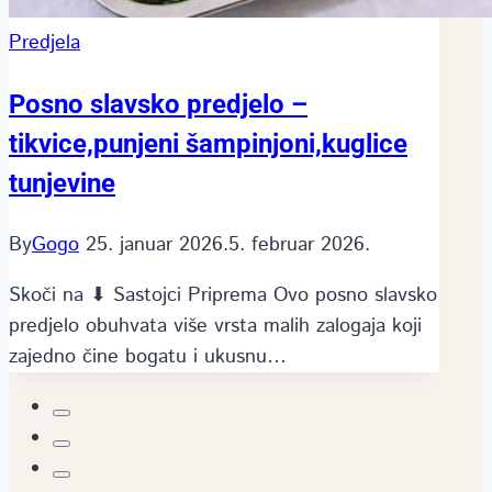
Predjela
Posno slavsko predjelo –
tikvice,punjeni šampinjoni,kuglice
tunjevine
By
Gogo
25. januar 2026.
5. februar 2026.
Skoči na ⬇ Sastojci Priprema Ovo posno slav­sko
predjelo obuhvata više vrsta malih zalogaja koji
zajedno čine bogatu i ukusnu…