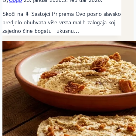
By
Gogo
25. januar 2026.
5. februar 2026.
Skoči na ⬇ Sastojci Priprema Ovo posno slav­sko
predjelo obuhvata više vrsta malih zalogaja koji
zajedno čine bogatu i ukusnu…