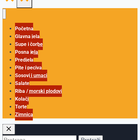
Početna
Glavna jela
Supe i čorbe
Posna jela
Predjela
Pite i peciva
Sosovi i umaci
Salate
Riba / morski plodovi
Kolači
Torte
Zimnica
Pretraga