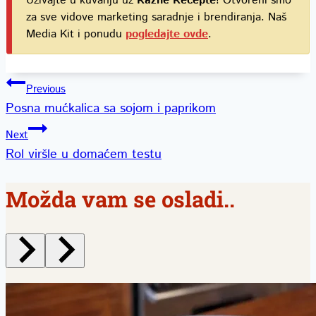
Uživajte u kuvanju uz
Razne Recepte
! Otvoreni smo
za sve vidove marketing saradnje i brendiranja. Naš
Media Kit i ponudu
pogledajte ovde
.
Kretanje
Previous
Posna mućkalica sa sojom i paprikom
članka
Next
Rol viršle u domaćem testu
Možda vam se osladi..