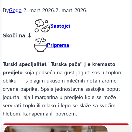
By
Gogo
2. mart 2026.
2. mart 2026.
Sastojci
Skoči na ⬇
Priprema
Turski specijalitet “Turska pača”
j e kremasto
predjelo
koja podseća na gust jogurt sos u toplom
obliku — s blagim ukusom mlečnih nota i arome
crvene paprike. Spaja jednostavne sastojke poput
jogurta, jaja i margarina u predjelo koje se može
servirati toplo ili mlako i lepo se slaže sa svežim
hlebom, kanapeima ili povrćem.