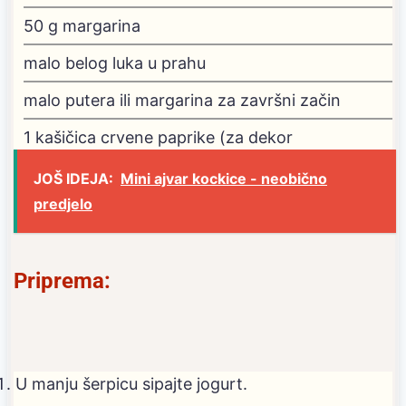
50
g
margarina
malo belog luka u prahu
malo putera ili margarina
za završni začin
1
kašičica crvene paprike (za dekor
JOŠ IDEJA:
Mini ajvar kockice - neobično
predjelo
Priprema:
U manju šerpicu sipajte jogurt.