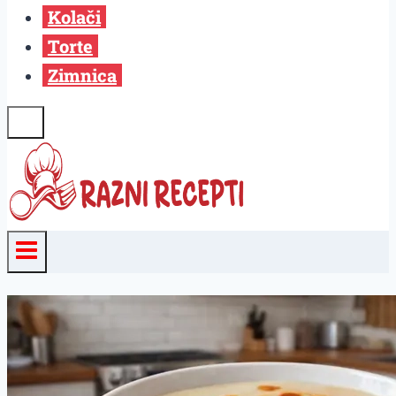
Kolači
Torte
Zimnica