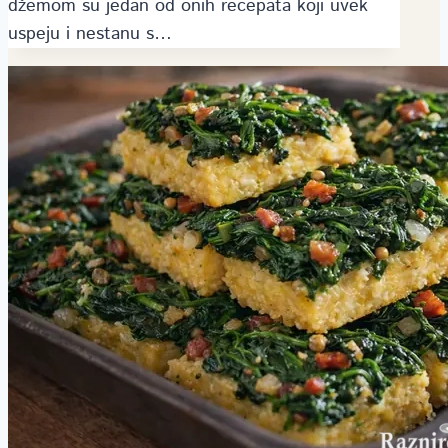
džemom su jedan od onih recepata koji uvek
uspeju i nestanu s…