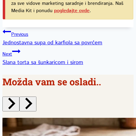
za sve vidove marketing saradnje i brendiranja. Naš
Media Kit i ponudu
pogledajte ovde
.
Kretanje
Previous
Jednostavna supa od karfiola sa povrćem
članka
Next
Slana torta sa šunkaricom i sirom
Možda vam se osladi..