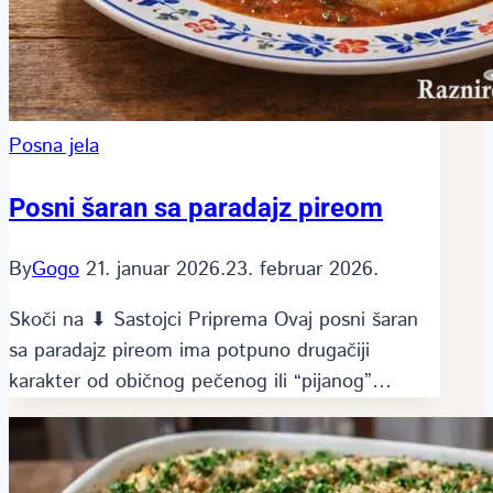
Posna jela
Posni šaran sa paradajz pireom
By
Gogo
21. januar 2026.
23. februar 2026.
Skoči na ⬇ Sastojci Priprema Ovaj posni šaran
sa paradajz pireom ima potpuno drugačiji
karakter od običnog pečenog ili “pijanog”…