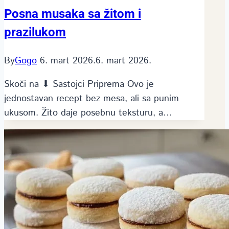
Posna musaka sa žitom i
prazilukom
By
Gogo
6. mart 2026.
6. mart 2026.
Skoči na ⬇ Sastojci Priprema Ovo je
jednostavan recept bez mesa, ali sa punim
ukusom. Žito daje posebnu teksturu, a…