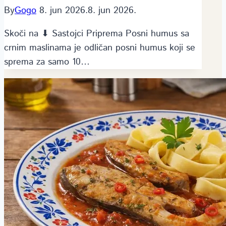
By
Gogo
8. jun 2026.
8. jun 2026.
Skoči na ⬇ Sastojci Priprema Posni humus sa
crnim maslinama je odličan posni humus koji se
sprema za samo 10…