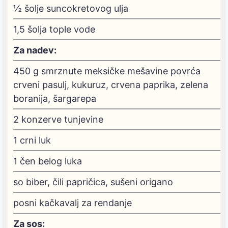
½
šolje suncokretovog ulja
1,5
šolja tople vode
Za nadev:
450
g
smrznute meksičke mešavine povrća
crveni pasulj, kukuruz, crvena paprika, zelena
boranija, šargarepa
2
konzerve tunjevine
1
crni luk
1
čen belog luka
so
biber, čili papričica, sušeni origano
posni kačkavalj
za rendanje
Za sos: