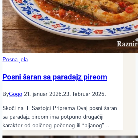
Posna jela
Posni šaran sa paradajz pireom
By
Gogo
21. januar 2026.
23. februar 2026.
Skoči na ⬇ Sastojci Priprema Ovaj posni šaran
sa paradajz pireom ima potpuno drugačiji
karakter od običnog pečenog ili “pijanog”…