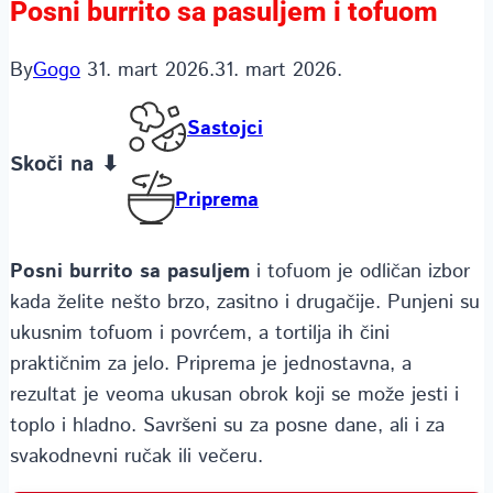
Posni burrito sa pasuljem i tofuom
By
Gogo
31. mart 2026.
31. mart 2026.
Sastojci
Skoči na ⬇
Priprema
Posni burrito sa pasuljem
i tofuom je odličan izbor
kada želite nešto brzo, zasitno i drugačije. Punjeni su
ukusnim tofuom i povrćem, a tortilja ih čini
praktičnim za jelo. Priprema je jednostavna, a
rezultat je veoma ukusan obrok koji se može jesti i
toplo i hladno. Savršeni su za posne dane, ali i za
svakodnevni ručak ili večeru.