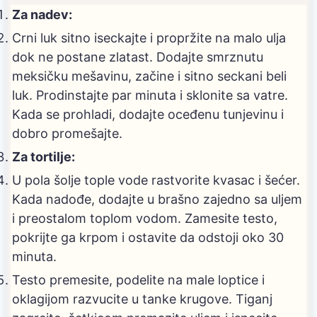
Za nadev:
Crni luk sitno iseckajte i propržite na malo ulja
dok ne postane zlatast. Dodajte smrznutu
meksičku mešavinu, začine i sitno seckani beli
luk. Prodinstajte par minuta i sklonite sa vatre.
Kada se prohladi, dodajte oceđenu tunjevinu i
dobro promešajte.
Za tortilje:
U pola šolje tople vode rastvorite kvasac i šećer.
Kada nadođe, dodajte u brašno zajedno sa uljem
i preostalom toplom vodom. Zamesite testo,
pokrijte ga krpom i ostavite da odstoji oko 30
minuta.
Testo premesite, podelite na male loptice i
oklagijom razvucite u tanke krugove. Tiganj