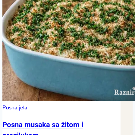
Posna jela
Posna musaka sa žitom i