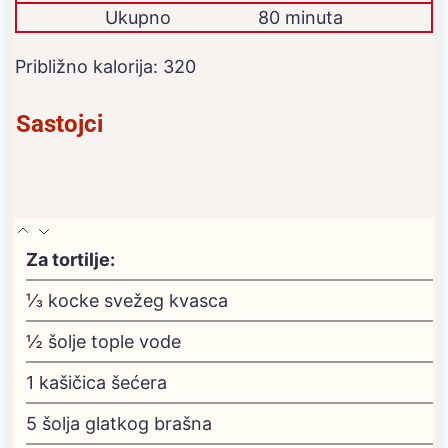
Ukupno
80 minuta
Približno kalorija:
320
Sastojci
Za tortilje:
⅓
kocke svežeg kvasca
½
šolje tople vode
1
kašičica šećera
5
šolja glatkog brašna