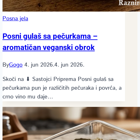
Posna jela
Posni gulaš sa pečurkama –
aromatičan veganski obrok
By
Gogo
4. jun 2026.
4. jun 2026.
Skoči na ⬇ Sastojci Priprema Posni gulaš sa
pečurkama pun je različitih pečuraka i povrća, a
crno vino mu daje…