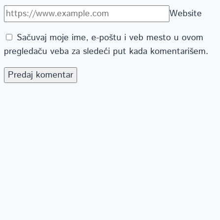
Website
Sačuvaj moje ime, e-poštu i veb mesto u ovom
pregledaču veba za sledeći put kada komentarišem.