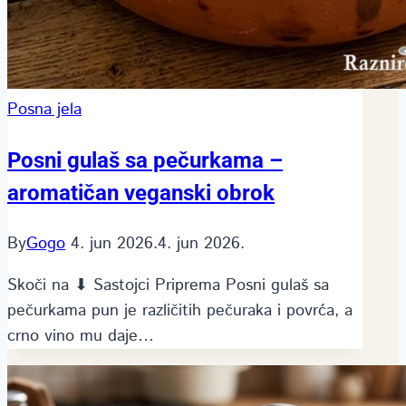
Posna jela
Posni gulaš sa pečurkama –
aromatičan veganski obrok
By
Gogo
4. jun 2026.
4. jun 2026.
Skoči na ⬇ Sastojci Priprema Posni gulaš sa
pečurkama pun je različitih pečuraka i povrća, a
crno vino mu daje…