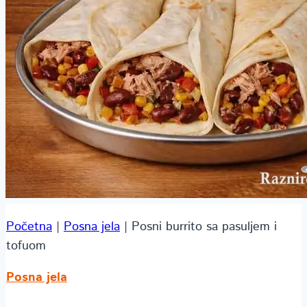
Početna
|
Posna jela
|
Posni burrito sa pasuljem i
tofuom
Posna jela