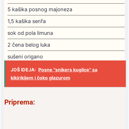
5
kašika posnog majoneza
1,5
kašika senfa
sok od pola limuna
2
čena belog luka
sušeni origano
JOŠ IDEJA:
Posne "snikers kuglice" sa
kikirikijem i čoko glazurom
Priprema: