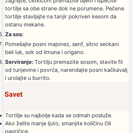
zagrejte, četkicom premazite uljem i ispecite
tortilje sa obe strane dok ne porumene. Pečene
tortilje stavljajte na tanjir pokriven kesom da
ostanu mekane.
Za sos:
Pomešajte posni majonez, senf, sitno seckani
beli luk, sok od limuna i origano.
Serviranje:
Tortilju premazite sosom, stavite fil
od tunjevine i povrća, narendajte posni kačkavalj
i urolajte u burrito.
Savet
Tortilje su najbolje kada se odmah posluže.
Ako želite manje ljuto, smanjite količinu čili
papričice.