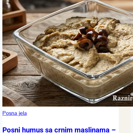
Posna jela
Posni humus sa crnim maslinama –