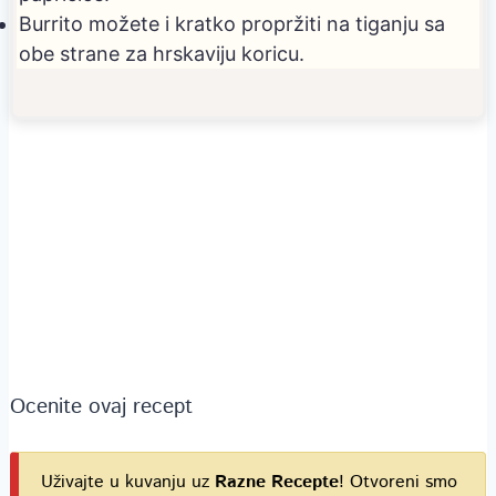
Burrito možete i kratko propržiti na tiganju sa
obe strane za hrskaviju koricu.
Ocenite ovaj recept
Uživajte u kuvanju uz
Razne Recepte
! Otvoreni smo