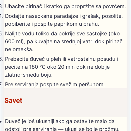
Ubacite pirinač i kratko ga propržite sa povrćem.
Dodajte naseckane paradajze i grašak, posolite,
pobiberite i pospite paprikom u prahu.
Nalijte vodu toliko da pokrije sve sastojke (oko
600 ml), pa kuvajte na srednjoj vatri dok pirinač
ne omekša.
Prebacite đuveč u pleh ili vatrostalnu posudu i
pecite na 180 °C oko 20 min dok ne dobije
zlatno-smeđu boju.
Pre serviranja pospite svežim peršunom.
Savet
Đuveč je još ukusniji ako ga ostavite malo da
odstoji pre serviranja — ukusi se bolje prožmu.