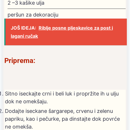
2
–3 kašike ulja
peršun za dekoraciju
JOŠ IDEJA:
Riblje posne pljeskavice za post i
lagani ručak
Priprema:
Sitno iseckajte crni i beli luk i propržite ih u ulju
dok ne omekšaju.
Dodajte iseckane šargarepe, crvenu i zelenu
papriku, kao i pečurke, pa dinstajte dok povrće
ne omekša.