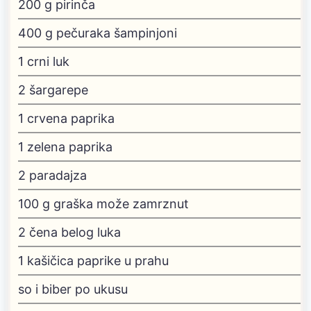
200
g
pirinča
400
g
pečuraka
šampinjoni
1
crni luk
2
šargarepe
1
crvena paprika
1
zelena paprika
2
paradajza
100
g
graška
može zamrznut
2
čena belog luka
1
kašičica paprike u prahu
so i biber po ukusu