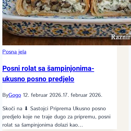
Posna jela
Posni rolat sa šampinjonima-
ukusno posno predjelo
By
Gogo
12. februar 2026.
17. februar 2026.
Skoči na ⬇ Sastojci Priprema Ukusno posno
predjelo koje ne traje dugo za pripremu, posni
rolat sa šampinjonima dolazi kao…