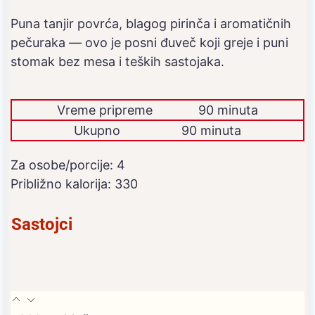
Puna tanjir povrća, blagog pirinča i aromatičnih
pečuraka — ovo je posni đuveč koji greje i puni
stomak bez mesa i teških sastojaka.
Vreme pripreme
90 minuta
Ukupno
90 minuta
Za osobe/porcije:
4
Približno kalorija:
330
Sastojci