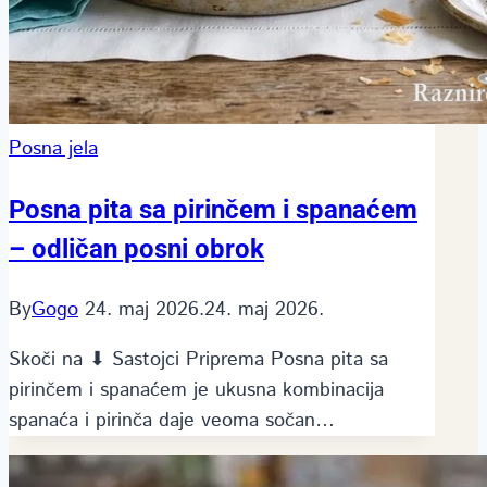
Posna jela
Posna pita sa pirinčem i spanaćem
– odličan posni obrok
By
Gogo
24. maj 2026.
24. maj 2026.
Skoči na ⬇ Sastojci Priprema Posna pita sa
pirinčem i spanaćem je ukusna kombinacija
spanaća i pirinča daje veoma sočan…