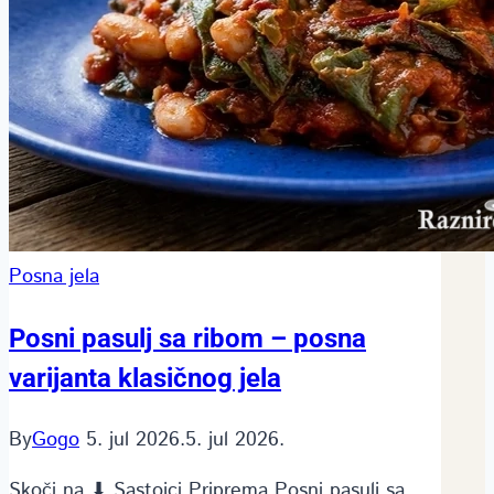
Posna jela
Posni pasulj sa ribom – posna
varijanta klasičnog jela
By
Gogo
5. jul 2026.
5. jul 2026.
Skoči na ⬇ Sastojci Priprema Posni pasulj sa