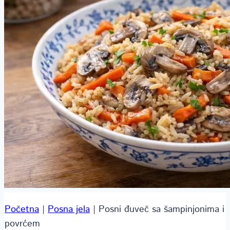
Početna
|
Posna jela
|
Posni đuveč sa šampinjonima i
povrćem