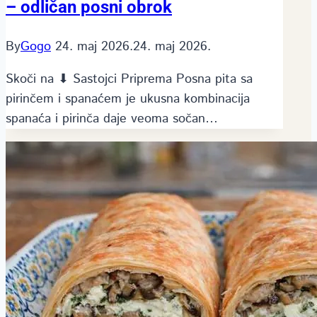
– odličan posni obrok
By
Gogo
24. maj 2026.
24. maj 2026.
Skoči na ⬇ Sastojci Priprema Posna pita sa
pirinčem i spanaćem je ukusna kombinacija
spanaća i pirinča daje veoma sočan…