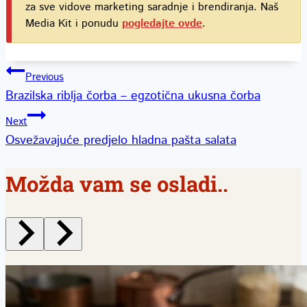
za sve vidove marketing saradnje i brendiranja. Naš
Media Kit i ponudu
pogledajte ovde
.
Kretanje
Previous
Brazilska riblja čorba – egzotična ukusna čorba
članka
Next
Osvežavajuće predjelo hladna pašta salata
Možda vam se osladi..