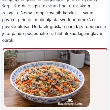
šerpi, što daje lepu teksturu i boju u svakom
zalogaju. Nema komplikovanih koraka — samo
povrće, pirinač i malo ulja da sve lepo omekša i
poveže ukuse. Dodatak graška i paradajza obogaćuje
jelo, pa ide podjednako uz hleb ili kao lagani glavni
obrok.