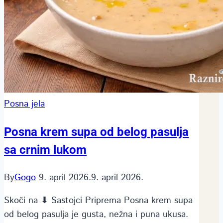
Posna jela
Posna krem supa od belog pasulja
sa crnim lukom
By
Gogo
9. april 2026.
9. april 2026.
Skoči na ⬇ Sastojci Priprema Posna krem supa
od belog pasulja je gusta, nežna i puna ukusa.