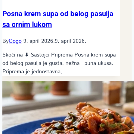
Posna krem supa od belog pasulja
sa crnim lukom
By
Gogo
9. april 2026.
9. april 2026.
Skoči na ⬇ Sastojci Priprema Posna krem supa
od belog pasulja je gusta, nežna i puna ukusa.
Priprema je jednostavna,…