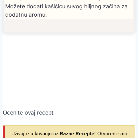
Možete dodati kašičicu suvog biljnog začina za
dodatnu aromu.
Ocenite ovaj recept
Uživajte u kuvanju uz
Razne Recepte
! Otvoreni smo