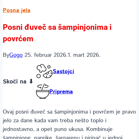
Posna jela
Posni đuveč sa šampinjonima i
povrćem
By
Gogo
25. februar 2026.
1. mart 2026.
Sastojci
Skoči na ⬇
Priprema
Ovaj posni đuveč sa šampinjonima i povrćem je pravo
jelo za dane kada vam treba nešto toplo i
jednostavno, a opet puno ukusa. Kombinuje
šampinjone, paprike, šargarepu i pirinač u jednoj