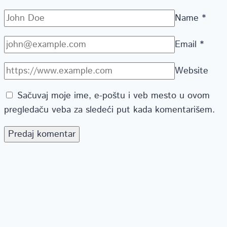
Name
*
Email
*
Website
Sačuvaj moje ime, e-poštu i veb mesto u ovom
pregledaču veba za sledeći put kada komentarišem.