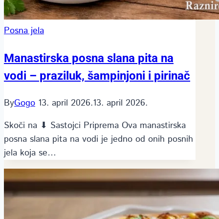
Posna jela
Manastirska posna slana pita na
vodi – praziluk, šampinjoni i pirinač
By
Gogo
13. april 2026.
13. april 2026.
Skoči na ⬇ Sastojci Priprema Ova manastirska
posna slana pita na vodi je jedno od onih posnih
jela koja se…