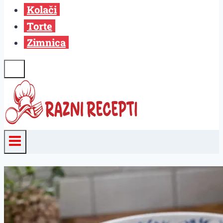
Kolači
Torte
Zimnica