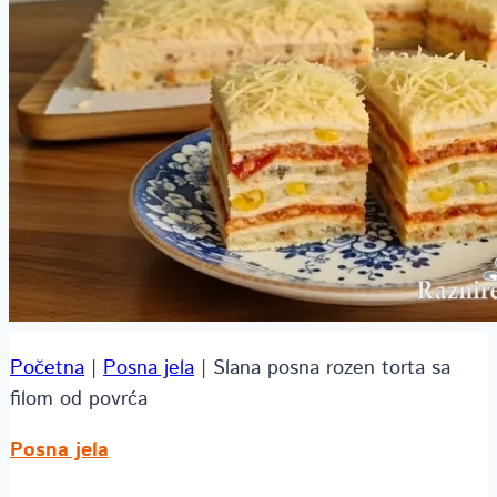
Početna
|
Posna jela
|
Slana posna rozen torta sa
filom od povrća
Posna jela