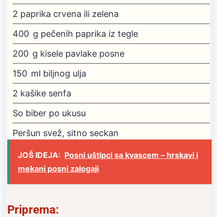
2
paprika
crvena ili zelena
400
g
pečenih paprika
iz tegle
200
g
kisele pavlake
posne
150
ml
biljnog ulja
2
kašike senfa
So
biber po ukusu
Peršun
svež, sitno seckan
JOŠ IDEJA:
Posni uštipci sa kvascem – hrskavi i
mekani posni zalogaji
Priprema: