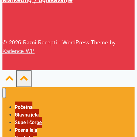
Marketing / oglašavanje
© 2026 Razni Recepti - WordPress Theme by
Kadence WP
Početna
Glavna jela
Supe i čorbe
Posna jela