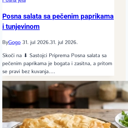
Posna jela
Posna salata sa pečenim paprikama
i tunjevinom
By
Gogo
31. jul 2026.
31. jul 2026.
Skoči na ⬇ Sastojci Priprema Posna salata sa
pečenim paprikama je bogata i zasitna, a pritom
se pravi bez kuvanja….