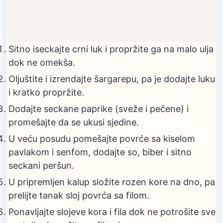
Sitno iseckajte crni luk i propržite ga na malo ulja
dok ne omekša.
Oljuštite i izrendajte šargarepu, pa je dodajte luku
i kratko propržite.
Dodajte seckane paprike (sveže i pečene) i
promešajte da se ukusi sjedine.
U veću posudu pomešajte povrće sa kiselom
pavlakom i senfom, dodajte so, biber i sitno
seckani peršun.
U pripremljen kalup složite rozen kore na dno, pa
prelijte tanak sloj povrća sa filom.
Ponavljajte slojeve kora i fila dok ne potrošite sve