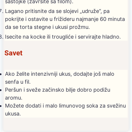
sastojke (završite sa filom).
Lagano pritisnite da se slojevi „udruže“, pa
pokrijte i ostavite u frižideru najmanje 60 minuta
da se torta stegne i ukusi prožmu.
Isecite na kocke ili trougliće i servirajte hladno.
Savet
Ako želite intenzivniji ukus, dodajte još malo
senfa u fil.
Peršun i sveže začinsko bilje dobro podižu
aromu.
Možete dodati i malo limunovog soka za svežinu
ukusa.