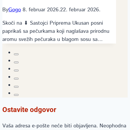
By
Gogo
8. februar 2026.
22. februar 2026.
Skoči na ⬇ Sastojci Priprema Ukusan posni
paprikaš sa pečurkama koji naglašava prirodnu
aromu svežih pečuraka u blagom sosu sa…
Ostavite odgovor
Vaša adresa e-pošte neće biti objavljena.
Neophodna