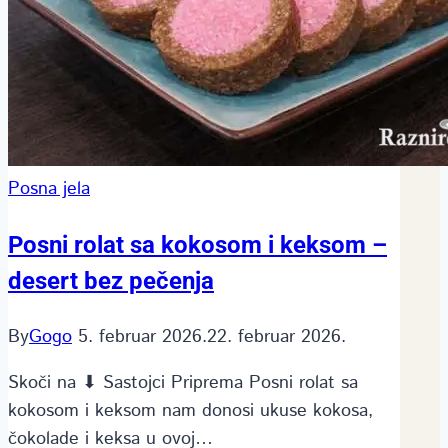
Posna jela
Posni rolat sa kokosom i keksom –
desert bez pečenja
By
Gogo
5. februar 2026.
22. februar 2026.
Skoči na ⬇ Sastojci Priprema Posni rolat sa
kokosom i keksom nam donosi ukuse kokosa,
čokolade i keksa u ovoj…