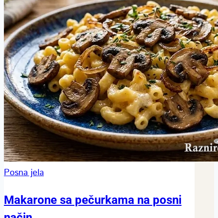
Posna jela
Makarone sa pečurkama na posni
način