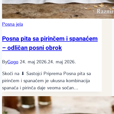
Posna jela
Posna pita sa pirinčem i spanaćem
– odličan posni obrok
By
Gogo
24. maj 2026.
24. maj 2026.
Skoči na ⬇ Sastojci Priprema Posna pita sa
pirinčem i spanaćem je ukusna kombinacija
spanaća i pirinča daje veoma sočan…