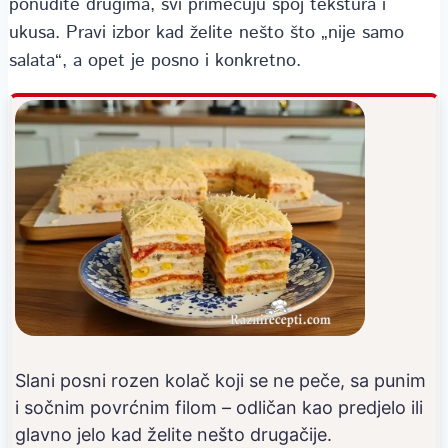
ponudite drugima, svi primećuju spoj tekstura i
ukusa. Pravi izbor kad želite nešto što „nije samo
salata“, a opet je posno i konkretno.
Slani posni rozen kolač koji se ne peče, sa punim
i sočnim povrćnim filom – odličan kao predjelo ili
glavno jelo kad želite nešto drugačije.