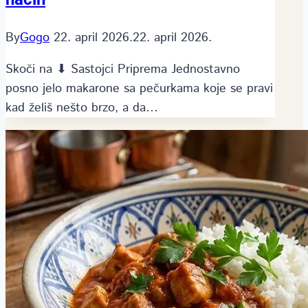
By
Gogo
22. april 2026.
22. april 2026.
Skoči na ⬇ Sastojci Priprema Jednostavno
posno jelo makarone sa pečurkama koje se pravi
kad želiš nešto brzo, a da…