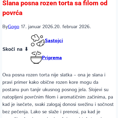
Slana posna rozen torta sa filom od
povrća
By
Gogo
17. januar 2026.
20. februar 2026.
Sastojci
Skoči na ⬇
Priprema
Ova posna rozen torta nije slatka – ona je slana i
pravi primer kako obične rozen kore mogu da
postanu pun tanjir ukusnog posnog jela. Slojevi su
natopljeni povrćnim filom i aromatičnim začinima, pa
kad je isečete, svaki zalogaj donosi svežinu i sočnost
bez pečenja. Lako se slaže i prenosi, pa kad je