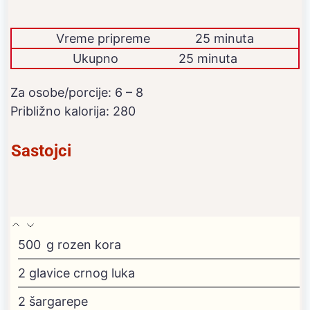
Vreme pripreme
25 minuta
Ukupno
25 minuta
Za osobe/porcije:
6
– 8
Približno kalorija:
280
Sastojci
500
g
rozen kora
2
glavice crnog luka
2
šargarepe