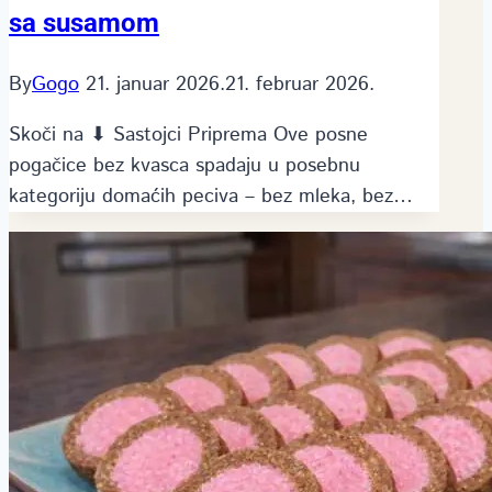
sa susamom
By
Gogo
21. januar 2026.
21. februar 2026.
Skoči na ⬇ Sastojci Priprema Ove posne
pogačice bez kvasca spadaju u posebnu
kategoriju domaćih peciva – bez mleka, bez…