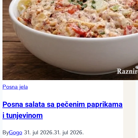
Posna jela
Posna salata sa pečenim paprikama
i tunjevinom
By
Gogo
31. jul 2026.
31. jul 2026.