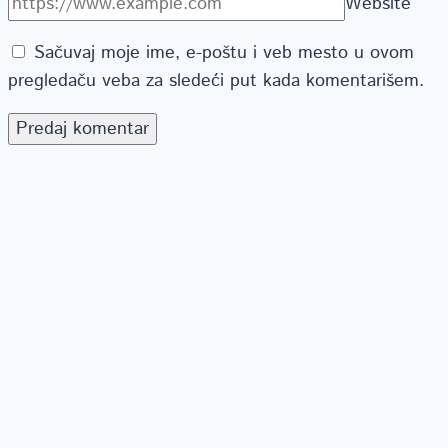
Website
Sačuvaj moje ime, e-poštu i veb mesto u ovom
pregledaču veba za sledeći put kada komentarišem.