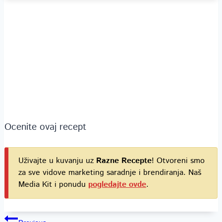
Ocenite ovaj recept
Uživajte u kuvanju uz
Razne Recepte
! Otvoreni smo
za sve vidove marketing saradnje i brendiranja. Naš
Media Kit i ponudu
pogledajte ovde
.