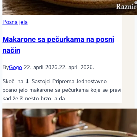
Posna jela
Makarone sa pečurkama na posni
način
By
Gogo
22. april 2026.
22. april 2026.
Skoči na ⬇ Sastojci Priprema Jednostavno
posno jelo makarone sa pečurkama koje se pravi
kad želiš nešto brzo, a da…