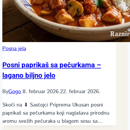
Posna jela
Posni paprikaš sa pečurkama –
lagano biljno jelo
By
Gogo
8. februar 2026.
22. februar 2026.
Skoči na ⬇ Sastojci Priprema Ukusan posni
paprikaš sa pečurkama koji naglašava prirodnu
aromu svežih pečuraka u blagom sosu sa…