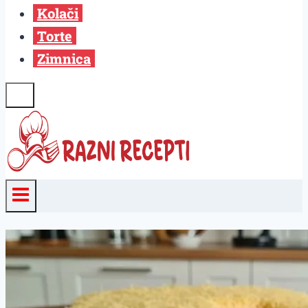
Kolači
Torte
Zimnica