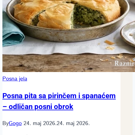
Posna jela
Posna pita sa pirinčem i spanaćem
– odličan posni obrok
By
Gogo
24. maj 2026.
24. maj 2026.