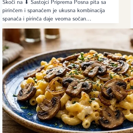
Skoči na ⬇ Sastojci Priprema Posna pita sa
pirinčem i spanaćem je ukusna kombinacija
spanaća i pirinča daje veoma sočan…