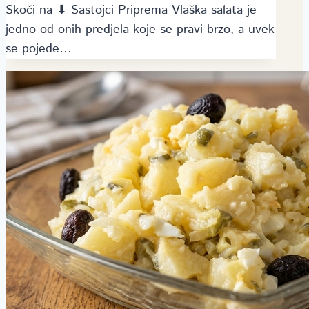
Skoči na ⬇ Sastojci Priprema Vlaška salata je
jedno od onih predjela koje se pravi brzo, a uvek
se pojede…