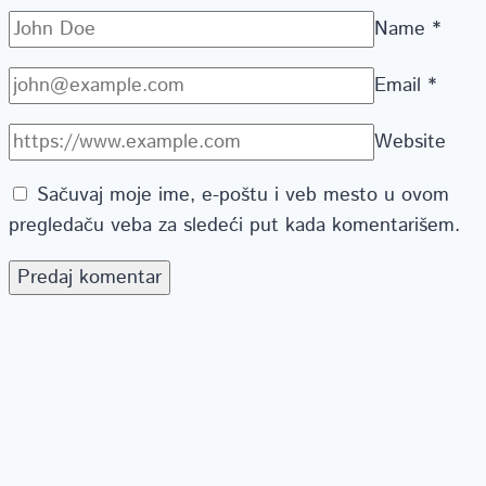
Name
*
Email
*
Website
Sačuvaj moje ime, e-poštu i veb mesto u ovom
pregledaču veba za sledeći put kada komentarišem.