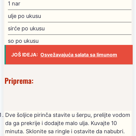
1
nar
ulje
po ukusu
sirće
po ukusu
so
po ukusu
JOŠ IDEJA:
Osvežavajuća salata sa limunom
Priprema:
Dve šoljice pirinča stavite u šerpu, prelijte vodom
da ga prekrije i dodajte malo ulja. Kuvajte 10
minuta. Sklonite sa ringle i ostavite da nabubri.