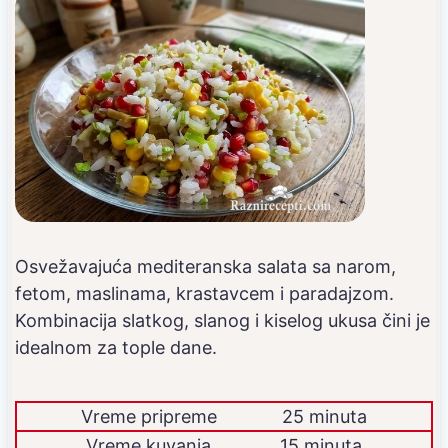
Osvežavajuća mediteranska salata sa narom,
fetom, maslinama, krastavcem i paradajzom.
Kombinacija slatkog, slanog i kiselog ukusa čini je
idealnom za tople dane.
Vreme pripreme
25 minuta
Vreme kuvanja
15 minuta