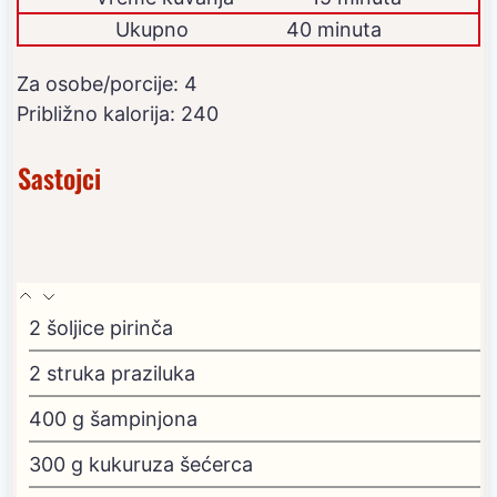
Ukupno
40 minuta
Za osobe/porcije:
4
Približno kalorija:
240
Sastojci
2
šoljice pirinča
2
struka praziluka
400
g
šampinjona
300
g
kukuruza šećerca