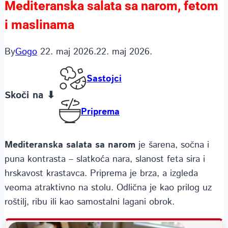
Mediteranska salata sa narom, fetom
i maslinama
By
Gogo
22. maj 2026.
22. maj 2026.
Sastojci
Skoči na ⬇
Priprema
Mediteranska salata sa narom
je šarena, sočna i
puna kontrasta – slatkoća nara, slanost feta sira i
hrskavost krastavca. Priprema je brza, a izgleda
veoma atraktivno na stolu. Odlična je kao prilog uz
roštilj, ribu ili kao samostalni lagani obrok.