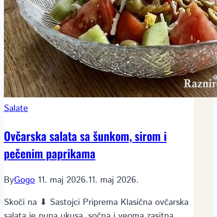
Salate
Ovčarska salata sa šunkom, sirom i
pečenim paprikama
By
Gogo
11. maj 2026.
11. maj 2026.
Skoči na ⬇ Sastojci Priprema Klasična ovčarska
salata je puna ukusa, sočna i veoma zasitna.