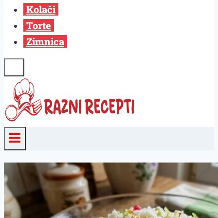
Kolači
Torte
Zimnica