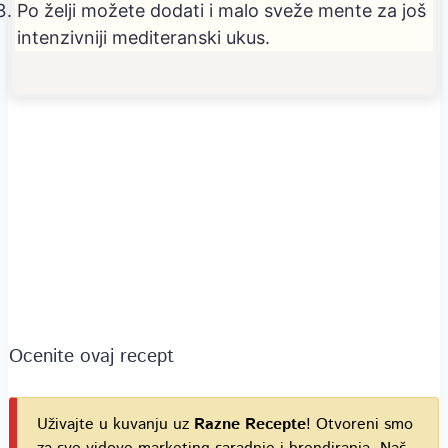
Po želji možete dodati i malo sveže mente za još
intenzivniji mediteranski ukus.
Ocenite ovaj recept
Uživajte u kuvanju uz
Razne Recepte
! Otvoreni smo