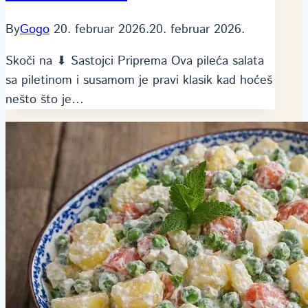
By
Gogo
20. februar 2026.
20. februar 2026.
Skoči na ⬇ Sastojci Priprema Ova pileća salata
sa piletinom i susamom je pravi klasik kad hoćeš
nešto što je…