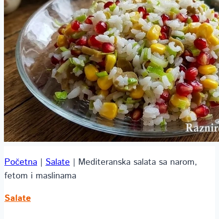
Početna
|
Salate
|
Mediteranska salata sa narom,
fetom i maslinama
Salate