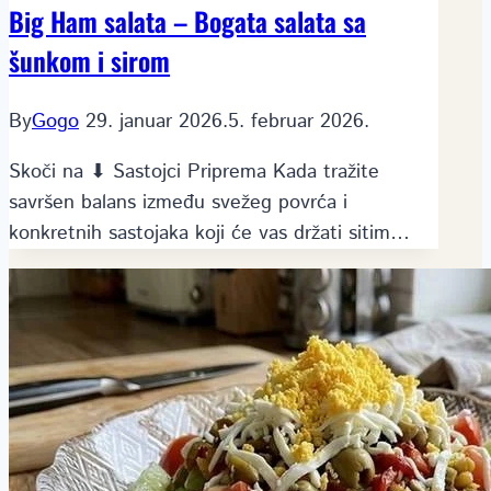
Big Ham salata – Bogata salata sa
šunkom i sirom
By
Gogo
29. januar 2026.
5. februar 2026.
Skoči na ⬇ Sastojci Priprema Kada tražite
savršen balans između svežeg povrća i
konkretnih sastojaka koji će vas držati sitim…