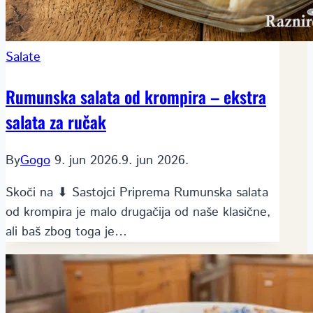
Salate
Rumunska salata od krompira – ekstra
salata za ručak
By
Gogo
9. jun 2026.
9. jun 2026.
Skoči na ⬇ Sastojci Priprema Rumunska salata
od krompira je malo drugačija od naše klasične,
ali baš zbog toga je…