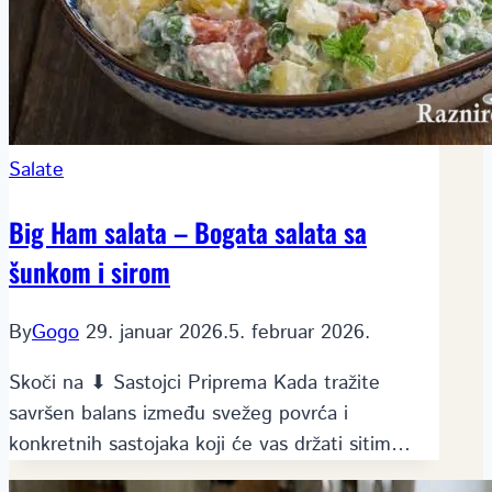
Salate
Big Ham salata – Bogata salata sa
šunkom i sirom
By
Gogo
29. januar 2026.
5. februar 2026.
Skoči na ⬇ Sastojci Priprema Kada tražite
savršen balans između svežeg povrća i
konkretnih sastojaka koji će vas držati sitim…