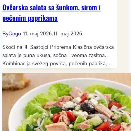
Ovčarska salata sa šunkom, sirom i
pečenim paprikama
By
Gogo
11. maj 2026.
11. maj 2026.
Skoči na ⬇ Sastojci Priprema Klasična ovčarska
salata je puna ukusa, sočna i veoma zasitna.
Kombinacija svežeg povrća, pečenih paprika,…