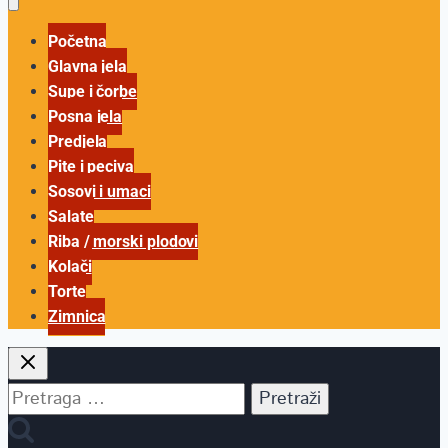
Početna
Glavna jela
Supe i čorbe
Posna jela
Predjela
Pite i peciva
Sosovi i umaci
Salate
Riba / morski plodovi
Kolači
Torte
Zimnica
Pretraga
za: