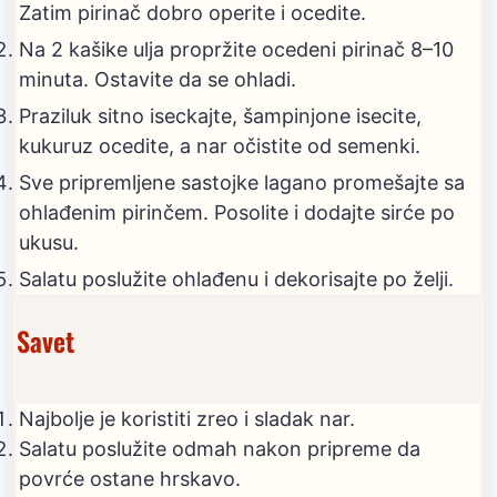
Zatim pirinač dobro operite i ocedite.
Na 2 kašike ulja propržite ocedeni pirinač 8–10
minuta. Ostavite da se ohladi.
Praziluk sitno iseckajte, šampinjone isecite,
kukuruz ocedite, a nar očistite od semenki.
Sve pripremljene sastojke lagano promešajte sa
ohlađenim pirinčem. Posolite i dodajte sirće po
ukusu.
Salatu poslužite ohlađenu i dekorisajte po želji.
Savet
Najbolje je koristiti zreo i sladak nar.
Salatu poslužite odmah nakon pripreme da
povrće ostane hrskavo.