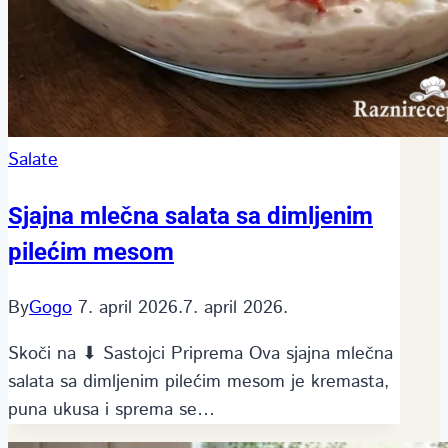
Salate
Sjajna mlečna salata sa dimljenim
pilećim mesom
By
Gogo
7. april 2026.
7. april 2026.
Skoči na ⬇ Sastojci Priprema Ova sjajna mlečna
salata sa dimljenim pilećim mesom je kremasta,
puna ukusa i sprema se…