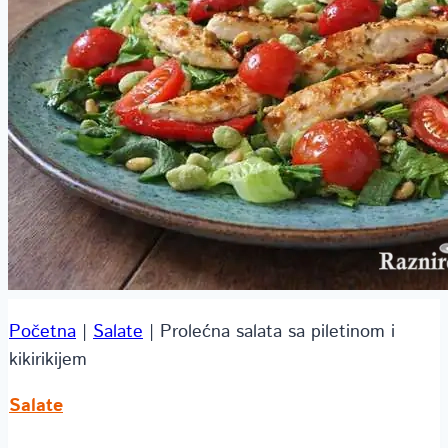
Početna
|
Salate
|
Prolećna salata sa piletinom i
kikirikijem
Salate