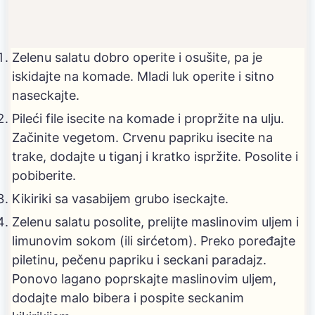
Zelenu salatu dobro operite i osušite, pa je
iskidajte na komade. Mladi luk operite i sitno
naseckajte.
Pileći file isecite na komade i propržite na ulju.
Začinite vegetom. Crvenu papriku isecite na
trake, dodajte u tiganj i kratko ispržite. Posolite i
pobiberite.
Kikiriki sa vasabijem grubo iseckajte.
Zelenu salatu posolite, prelijte maslinovim uljem i
limunovim sokom (ili sirćetom). Preko poređajte
piletinu, pečenu papriku i seckani paradajz.
Ponovo lagano poprskajte maslinovim uljem,
dodajte malo bibera i pospite seckanim