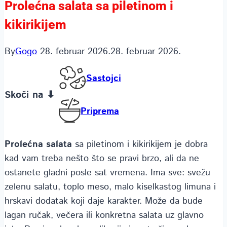
Prolećna salata sa piletinom i
kikirikijem
By
Gogo
28. februar 2026.
28. februar 2026.
Sastojci
Skoči na ⬇
Priprema
Prolećna salata
sa piletinom i kikirikijem je dobra
kad vam treba nešto što se pravi brzo, ali da ne
ostanete gladni posle sat vremena. Ima sve: svežu
zelenu salatu, toplo meso, malo kiselkastog limuna i
hrskavi dodatak koji daje karakter. Može da bude
lagan ručak, večera ili konkretna salata uz glavno