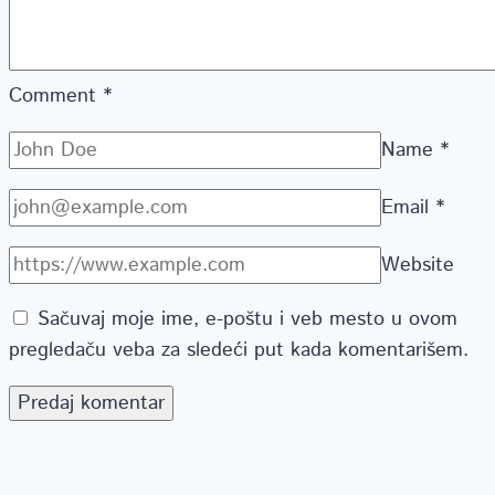
Comment
*
Name
*
Email
*
Website
Sačuvaj moje ime, e-poštu i veb mesto u ovom
pregledaču veba za sledeći put kada komentarišem.