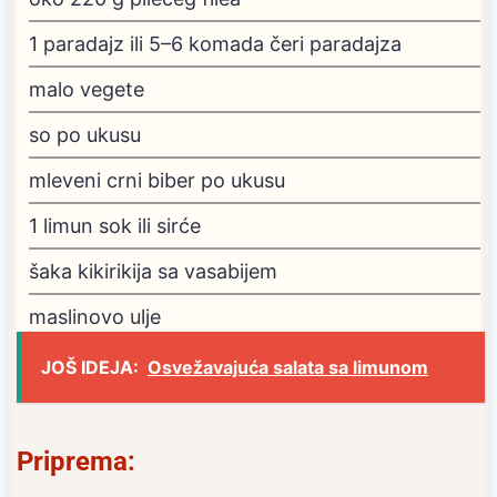
1
paradajz
ili 5–6 komada čeri paradajza
malo vegete
so po ukusu
mleveni crni biber po ukusu
1
limun
sok ili sirće
šaka kikirikija sa vasabijem
maslinovo ulje
JOŠ IDEJA:
Osvežavajuća salata sa limunom
Priprema: