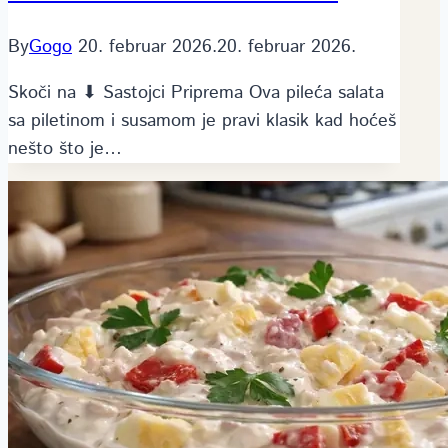
By
Gogo
20. februar 2026.
20. februar 2026.
Skoči na ⬇ Sastojci Priprema Ova pileća salata
sa piletinom i susamom je pravi klasik kad hoćeš
nešto što je…