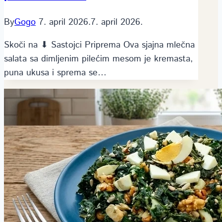
By
Gogo
7. april 2026.
7. april 2026.
Skoči na ⬇ Sastojci Priprema Ova sjajna mlečna
salata sa dimljenim pilećim mesom je kremasta,
puna ukusa i sprema se…