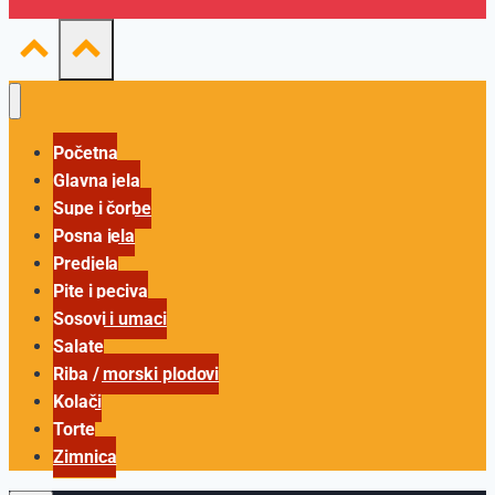
Početna
Glavna jela
Supe i čorbe
Posna jela
Predjela
Pite i peciva
Sosovi i umaci
Salate
Riba / morski plodovi
Kolači
Torte
Zimnica