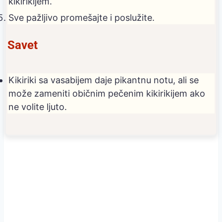
kikirikijem.
Sve pažljivo promešajte i poslužite.
Savet
Kikiriki sa vasabijem daje pikantnu notu, ali se
može zameniti običnim pečenim kikirikijem ako
ne volite ljuto.