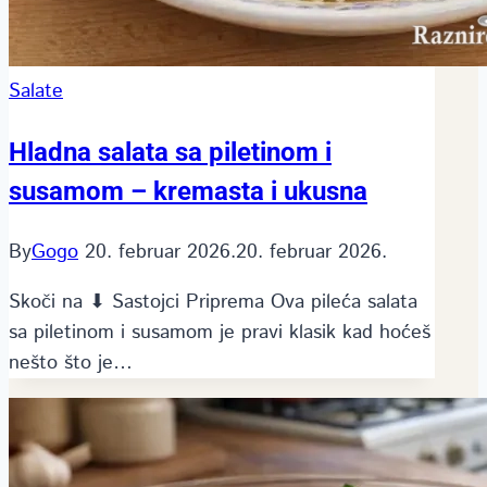
Salate
Hladna salata sa piletinom i
susamom – kremasta i ukusna
By
Gogo
20. februar 2026.
20. februar 2026.
Skoči na ⬇ Sastojci Priprema Ova pileća salata
sa piletinom i susamom je pravi klasik kad hoćeš
nešto što je…