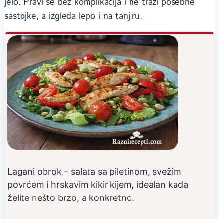
jelo. Pravi se bez komplikacija i ne traži posebne
sastojke, a izgleda lepo i na tanjiru.
Lagani obrok – salata sa piletinom, svežim
povrćem i hrskavim kikirikijem, idealan kada
želite nešto brzo, a konkretno.