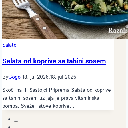
Salate
Salata od koprive sa tahini sosem
By
Gogo
18. jul 2026.
18. jul 2026.
Skoči na ⬇ Sastojci Priprema Salata od koprive
sa tahini sosem uz jaja je prava vitaminska
bomba. Sveže listove koprive…