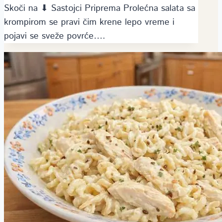
Skoči na ⬇ Sastojci Priprema Prolećna salata sa
krompirom se pravi čim krene lepo vreme i
pojavi se sveže povrće….