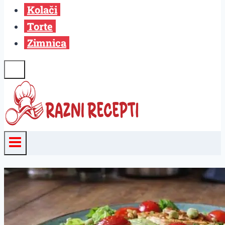
Kolači
Torte
Zimnica