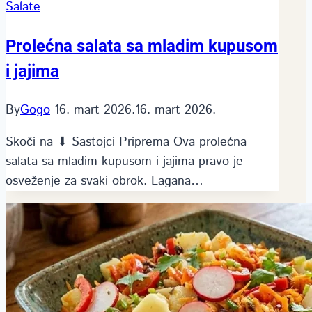
Salate
Prolećna salata sa mladim kupusom
i jajima
By
Gogo
16. mart 2026.
16. mart 2026.
Skoči na ⬇ Sastojci Priprema Ova prolećna
salata sa mladim kupusom i jajima pravo je
osveženje za svaki obrok. Lagana…