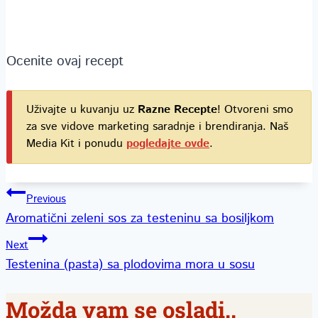
Ocenite ovaj recept
Uživajte u kuvanju uz
Razne Recepte
! Otvoreni smo
za sve vidove marketing saradnje i brendiranja. Naš
Media Kit i ponudu
pogledajte ovde
.
Kretanje
Previous
Aromatični zeleni sos za testeninu sa bosiljkom
članka
Next
Testenina (pasta) sa plodovima mora u sosu
Možda vam se osladi..