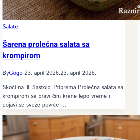
Salate
Šarena prolećna salata sa
krompirom
By
Gogo
23. april 2026.
23. april 2026.
Skoči na ⬇ Sastojci Priprema Prolećna salata sa
krompirom se pravi čim krene lepo vreme i
pojavi se sveže povrće….