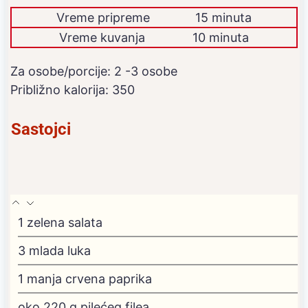
Vreme pripreme
15 minuta
Vreme kuvanja
10 minuta
Za osobe/porcije:
2
-3 osobe
Približno kalorija:
350
Sastojci
1
zelena salata
3
mlada luka
1
manja crvena paprika
oko 220 g pilećeg filea