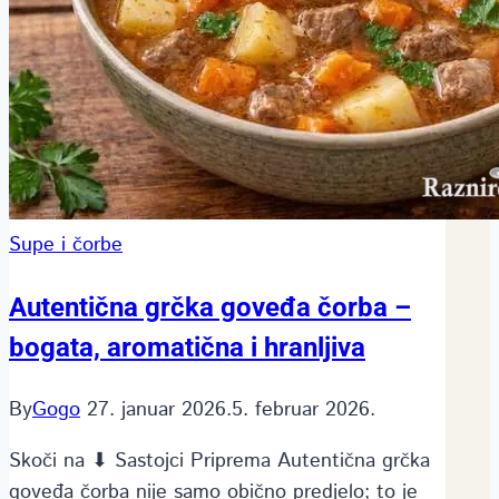
Supe i čorbe
Autentična grčka goveđa čorba –
bogata, aromatična i hranljiva
By
Gogo
27. januar 2026.
5. februar 2026.
Skoči na ⬇ Sastojci Priprema Autentična grčka
goveđa čorba nije samo obično predjelo; to je