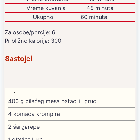
Vreme kuvanja
45 minuta
Ukupno
60 minuta
Za osobe/porcije:
6
Približno kalorija:
300
Sastojci
400
g
pilećeg mesa
bataci ili grudi
4
komada krompira
2
šargarepe
1
glavica luka