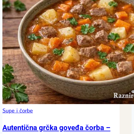
Supe i čorbe
Autentična grčka goveđa čorba –