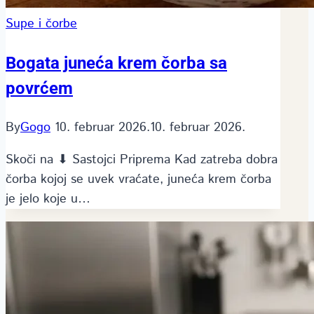
Supe i čorbe
Bogata juneća krem čorba sa
povrćem
By
Gogo
10. februar 2026.
10. februar 2026.
Skoči na ⬇ Sastojci Priprema Kad zatreba dobra
čorba kojoj se uvek vraćate, juneća krem čorba
je jelo koje u…