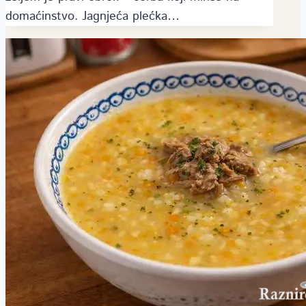
domaćinstvo. Jagnjeća plećka…