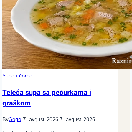
Supe i čorbe
Teleća supa sa pečurkama i
graškom
By
Gogo
7. avgust 2026.
7. avgust 2026.