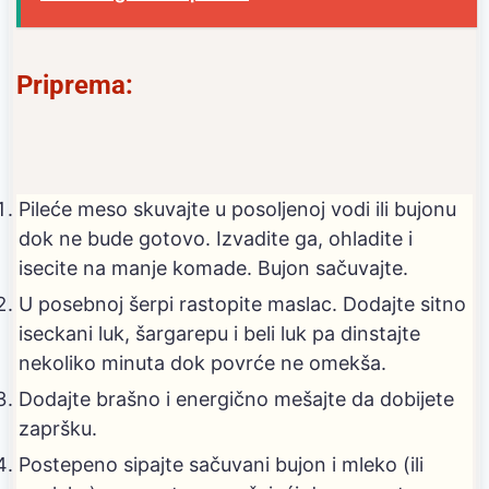
Priprema:
Pileće meso skuvajte u posoljenoj vodi ili bujonu
dok ne bude gotovo. Izvadite ga, ohladite i
isecite na manje komade. Bujon sačuvajte.
U posebnoj šerpi rastopite maslac. Dodajte sitno
iseckani luk, šargarepu i beli luk pa dinstajte
nekoliko minuta dok povrće ne omekša.
Dodajte brašno i energično mešajte da dobijete
zapršku.
Postepeno sipajte sačuvani bujon i mleko (ili