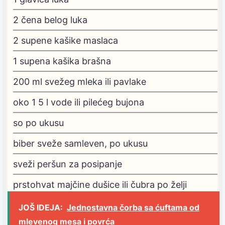
2
čena belog luka
2
supene kašike maslaca
1
supena kašika brašna
200
ml
svežeg mleka ili pavlake
oko 1
5 l vode ili pilećeg bujona
so
po ukusu
biber
sveže samleven, po ukusu
sveži peršun
za posipanje
prstohvat majčine dušice ili čubra
po želji
JOŠ IDEJA:
Jednostavna čorba sa ćuftama od
mlevenog mesa i povrća