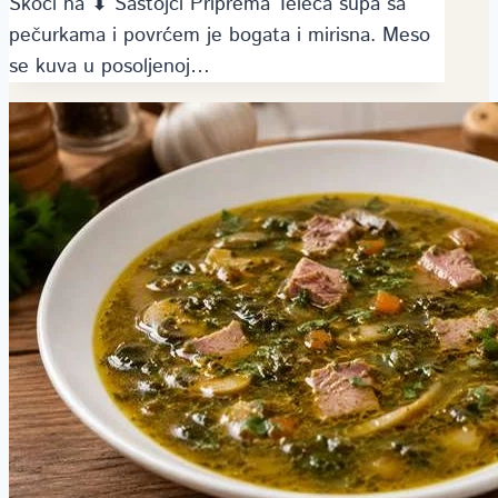
Skoči na ⬇ Sastojci Priprema Teleća supa sa
pečurkama i povrćem je bogata i mirisna. Meso
se kuva u posoljenoj…