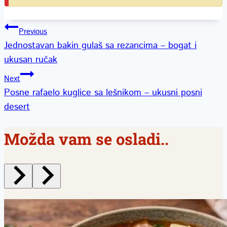
Kretanje
Previous
Jednostavan bakin gulaš sa rezancima – bogat i
članka
ukusan ručak
Next
Posne rafaelo kuglice sa lešnikom – ukusni posni
desert
Možda vam se osladi..