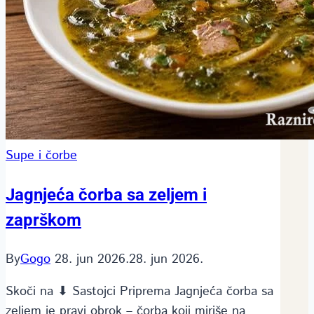
Supe i čorbe
Jagnjeća čorba sa zeljem i
zaprškom
By
Gogo
28. jun 2026.
28. jun 2026.
Skoči na ⬇ Sastojci Priprema Jagnjeća čorba sa
zeljem je pravi obrok – čorba koji miriše na