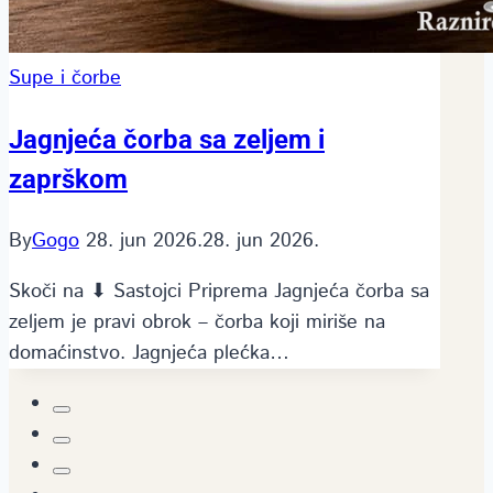
Supe i čorbe
Jagnjeća čorba sa zeljem i
zaprškom
By
Gogo
28. jun 2026.
28. jun 2026.
Skoči na ⬇ Sastojci Priprema Jagnjeća čorba sa
zeljem je pravi obrok – čorba koji miriše na
domaćinstvo. Jagnjeća plećka…