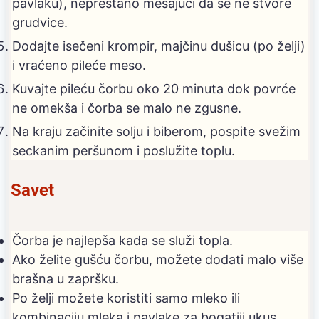
pavlaku), neprestano mešajući da se ne stvore
grudvice.
Dodajte isečeni krompir, majčinu dušicu (po želji)
i vraćeno pileće meso.
Kuvajte pileću čorbu oko 20 minuta dok povrće
ne omekša i čorba se malo ne zgusne.
Na kraju začinite solju i biberom, pospite svežim
seckanim peršunom i poslužite toplu.
Savet
Čorba je najlepša kada se služi topla.
Ako želite gušću čorbu, možete dodati malo više
brašna u zapršku.
Po želji možete koristiti samo mleko ili
kombinaciju mleka i pavlake za bogatiji ukus.