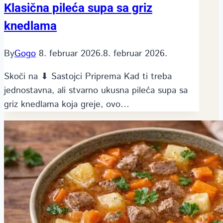
Klasična pileća supa sa griz
knedlama
By
Gogo
8. februar 2026.
8. februar 2026.
Skoči na ⬇ Sastojci Priprema Kad ti treba
jednostavna, ali stvarno ukusna pileća supa sa
griz knedlama koja greje, ovo…