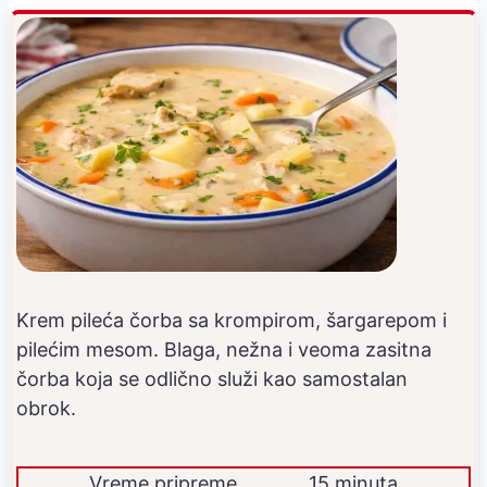
Krem pileća čorba sa krompirom, šargarepom i
pilećim mesom. Blaga, nežna i veoma zasitna
čorba koja se odlično služi kao samostalan
obrok.
Vreme pripreme
15 minuta