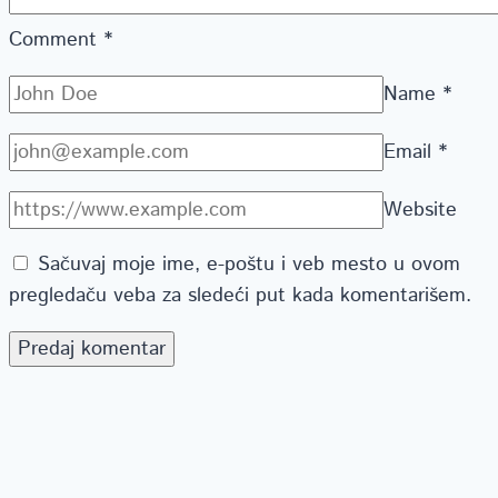
Comment
*
Name
*
Email
*
Website
Sačuvaj moje ime, e-poštu i veb mesto u ovom
pregledaču veba za sledeći put kada komentarišem.