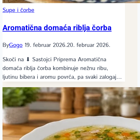
Supe i čorbe
Aromatična domaća riblja čorba
By
Gogo
19. februar 2026.
20. februar 2026.
Skoči na ⬇ Sastojci Priprema Aromatična
domaća riblja čorba kombinuje nežnu ribu,
ljutinu bibera i aromu povrća, pa svaki zalogaj…