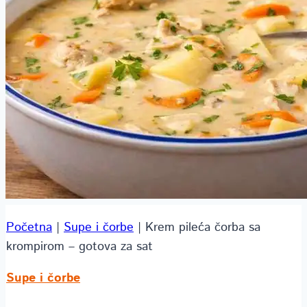
Početna
|
Supe i čorbe
|
Krem pileća čorba sa
krompirom – gotova za sat
Supe i čorbe