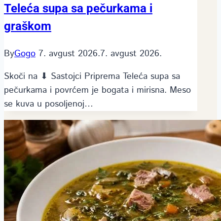
Teleća supa sa pečurkama i
graškom
By
Gogo
7. avgust 2026.
7. avgust 2026.
Skoči na ⬇ Sastojci Priprema Teleća supa sa
pečurkama i povrćem je bogata i mirisna. Meso
se kuva u posoljenoj…