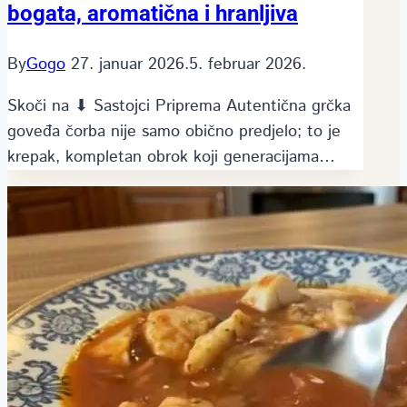
bogata, aromatična i hranljiva
By
Gogo
27. januar 2026.
5. februar 2026.
Skoči na ⬇ Sastojci Priprema Autentična grčka
goveđa čorba nije samo obično predjelo; to je
krepak, kompletan obrok koji generacijama…