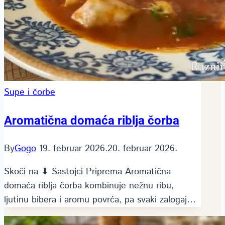
Supe i čorbe
Aromatična domaća riblja čorba
By
Gogo
19. februar 2026.
20. februar 2026.
Skoči na ⬇ Sastojci Priprema Aromatična
domaća riblja čorba kombinuje nežnu ribu,
ljutinu bibera i aromu povrća, pa svaki zalogaj…