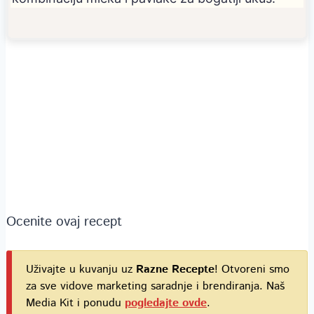
Ocenite ovaj recept
Uživajte u kuvanju uz
Razne Recepte
! Otvoreni smo
za sve vidove marketing saradnje i brendiranja. Naš
Media Kit i ponudu
pogledajte ovde
.