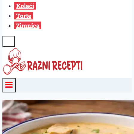
Kolači
Torte
Zimnica