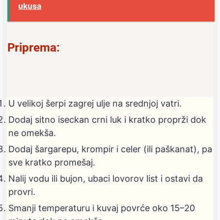
ukusa
Priprema:
U velikoj šerpi zagrej ulje na srednjoj vatri.
Dodaj sitno iseckan crni luk i kratko proprži dok
ne omekša.
Dodaj šargarepu, krompir i celer (ili paškanat), pa
sve kratko promešaj.
Nalij vodu ili bujon, ubaci lovorov list i ostavi da
provri.
Smanji temperaturu i kuvaj povrće oko 15–20