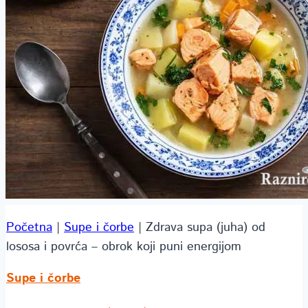
Početna
|
Supe i čorbe
|
Zdrava supa (juha) od
lososa i povrća – obrok koji puni energijom
Supe i čorbe