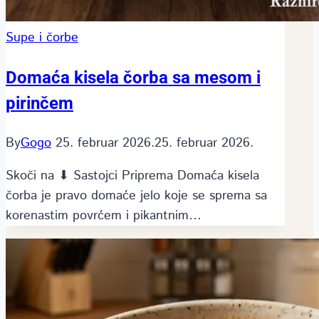
Supe i čorbe
Domaća kisela čorba sa mesom i
pirinčem
By
Gogo
25. februar 2026.
25. februar 2026.
Skoči na ⬇ Sastojci Priprema Domaća kisela
čorba je pravo domaće jelo koje se sprema sa
korenastim povrćem i pikantnim…