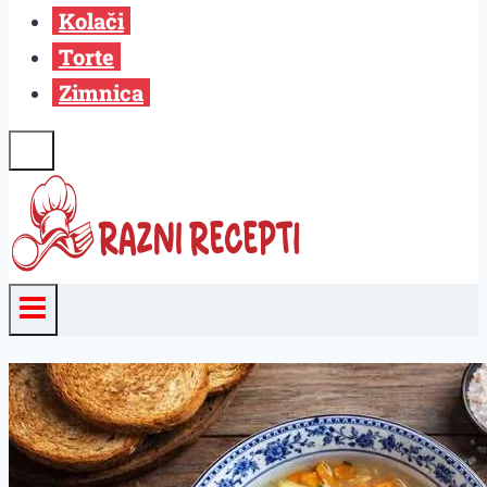
Kolači
Torte
Zimnica