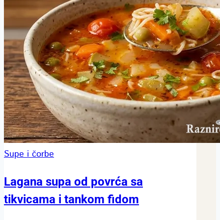
Supe i čorbe
Lagana supa od povrća sa
tikvicama i tankom fidom