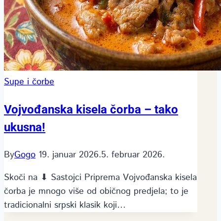
Supe i čorbe
Vojvođanska kisela čorba – tako
ukusna!
By
Gogo
19. januar 2026.
5. februar 2026.
Skoči na ⬇ Sastojci Priprema Vojvođanska kisela
čorba je mnogo više od običnog predjela; to je
tradicionalni srpski klasik koji…