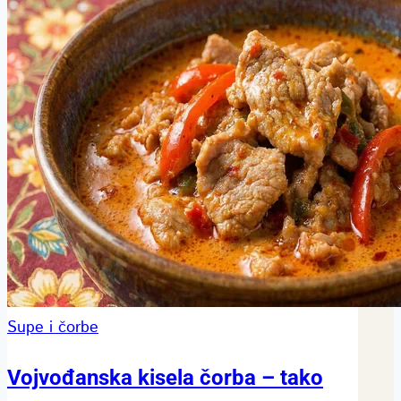
Supe i čorbe
Vojvođanska kisela čorba – tako