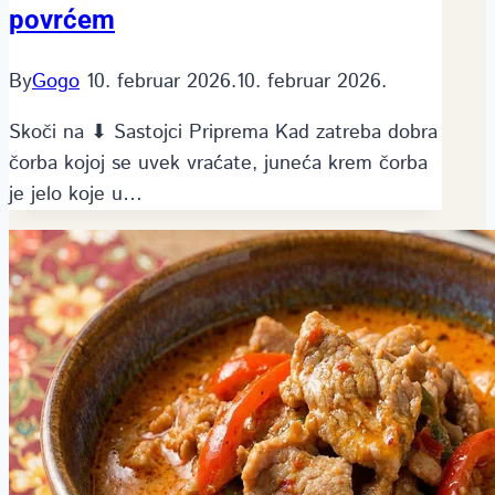
povrćem
By
Gogo
10. februar 2026.
10. februar 2026.
Skoči na ⬇ Sastojci Priprema Kad zatreba dobra
čorba kojoj se uvek vraćate, juneća krem čorba
je jelo koje u…