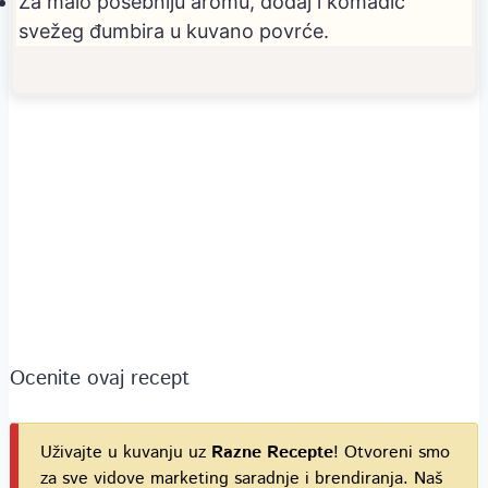
Za malo posebniju aromu, dodaj i komadić
svežeg đumbira u kuvano povrće.
Ocenite ovaj recept
Uživajte u kuvanju uz
Razne Recepte
! Otvoreni smo
za sve vidove marketing saradnje i brendiranja. Naš