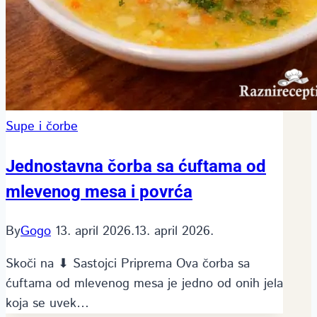
Supe i čorbe
Jednostavna čorba sa ćuftama od
mlevenog mesa i povrća
By
Gogo
13. april 2026.
13. april 2026.
Skoči na ⬇ Sastojci Priprema Ova čorba sa
ćuftama od mlevenog mesa je jedno od onih jela
koja se uvek…