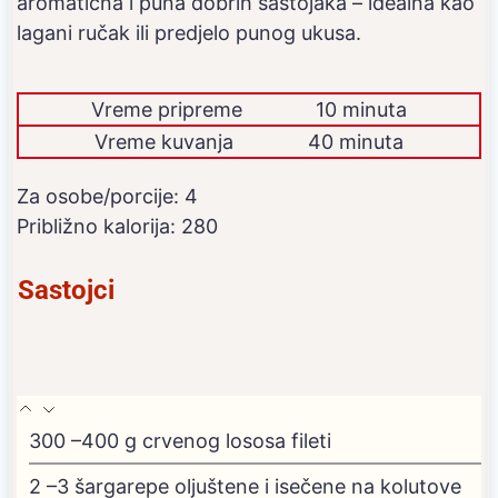
aromatična i puna dobrih sastojaka – idealna kao
lagani ručak ili predjelo punog ukusa.
Vreme pripreme
10 minuta
Vreme kuvanja
40 minuta
Za osobe/porcije:
4
Približno kalorija:
280
Sastojci
300
–400 g crvenog lososa
fileti
2
–3 šargarepe
oljuštene i isečene na kolutove