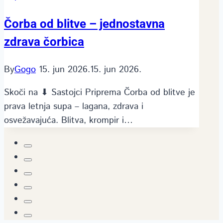
Čorba od blitve – jednostavna
zdrava čorbica
By
Gogo
15. jun 2026.
15. jun 2026.
Skoči na ⬇ Sastojci Priprema Čorba od blitve je
prava letnja supa – lagana, zdrava i
osvežavajuća. Blitva, krompir i…