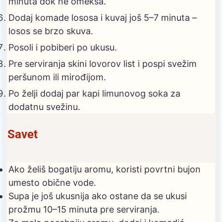
minuta dok ne omekša.
Dodaj komade lososa i kuvaj još 5–7 minuta –
losos se brzo skuva.
Posoli i pobiberi po ukusu.
Pre serviranja skini lovorov list i pospi svežim
peršunom ili mirođijom.
Po želji dodaj par kapi limunovog soka za
dodatnu svežinu.
Savet
Ako želiš bogatiju aromu, koristi povrtni bujon
umesto obične vode.
Supa je još ukusnija ako ostane da se ukusi
prožmu 10–15 minuta pre serviranja.