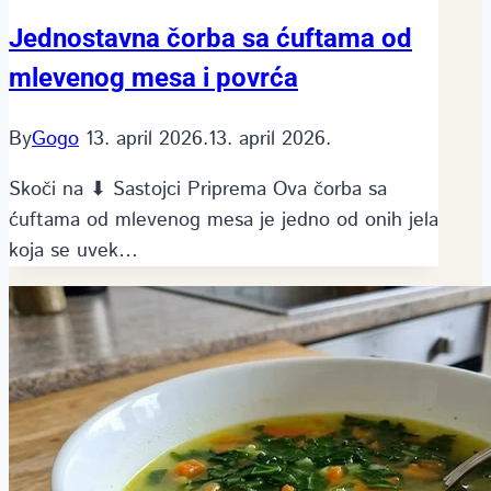
Jednostavna čorba sa ćuftama od
mlevenog mesa i povrća
By
Gogo
13. april 2026.
13. april 2026.
Skoči na ⬇ Sastojci Priprema Ova čorba sa
ćuftama od mlevenog mesa je jedno od onih jela
koja se uvek…