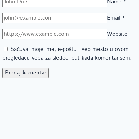
Name
*
Email
*
Website
Sačuvaj moje ime, e-poštu i veb mesto u ovom
pregledaču veba za sledeći put kada komentarišem.