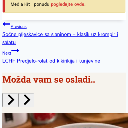
Media Kit i ponudu
pogledajte ovde
.
Kretanje
Previous
Sočne pljeskavice sa slaninom – klasik uz krompir i
članka
salatu
Next
LCHF Predjelo-rolat od kikirikija i tunjevine
Možda vam se osladi..