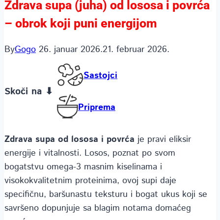
Zdrava supa (juha) od lososa i povrća
– obrok koji puni energijom
By
Gogo
26. januar 2026.
21. februar 2026.
Sastojci
Skoči na ⬇
Priprema
Zdrava supa od lososa i povrća
je pravi eliksir
energije i vitalnosti. Losos, poznat po svom
bogatstvu omega-3 masnim kiselinama i
visokokvalitetnim proteinima, ovoj supi daje
specifičnu, baršunastu teksturu i bogat ukus koji se
savršeno dopunjuje sa blagim notama domaćeg