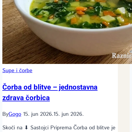
Supe i čorbe
Čorba od blitve – jednostavna
zdrava čorbica
By
Gogo
15. jun 2026.
15. jun 2026.
Skoči na ⬇ Sastojci Priprema Čorba od blitve je