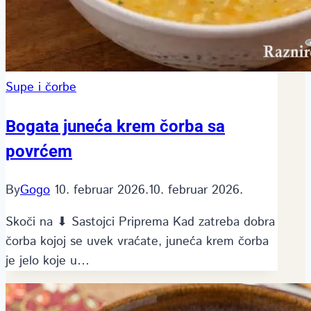
Supe i čorbe
Bogata juneća krem čorba sa
povrćem
By
Gogo
10. februar 2026.
10. februar 2026.
Skoči na ⬇ Sastojci Priprema Kad zatreba dobra
čorba kojoj se uvek vraćate, juneća krem čorba
je jelo koje u…