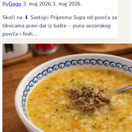
By
Gogo
3. maj 2026.
3. maj 2026.
Skoči na ⬇ Sastojci Priprema Supa od povrća sa
tikvicama pravi dar iz bašte – puna sezonskog
povrća i finih…