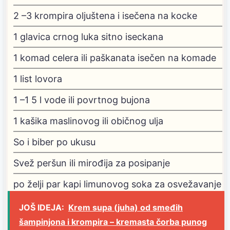
2
–3 krompira
oljuštena i isečena na kocke
1
glavica crnog luka
sitno iseckana
1
komad celera ili paškanata
isečen na komade
1
list lovora
1
–1
5 l vode ili povrtnog bujona
1
kašika maslinovog ili običnog ulja
So i biber po ukusu
Svež peršun ili mirođija za posipanje
po želji par kapi limunovog soka za osvežavanje
JOŠ IDEJA:
Krem supa (juha) od smeđih
šampinjona i krompira – kremasta čorba punog