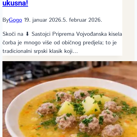
ukusna!
By
Gogo
19. januar 2026.
5. februar 2026.
Skoči na ⬇ Sastojci Priprema Vojvođanska kisela
čorba je mnogo više od običnog predjela; to je
tradicionalni srpski klasik koji…