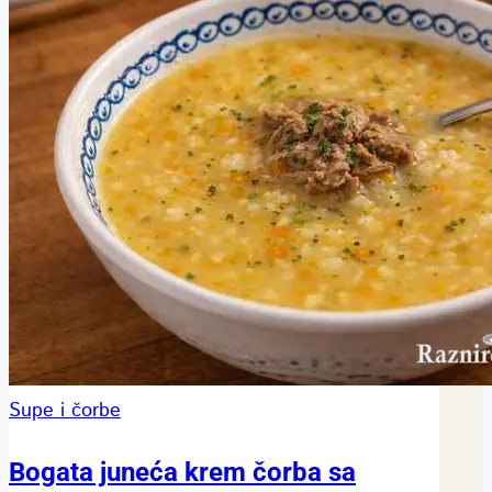
Supe i čorbe
Bogata juneća krem čorba sa