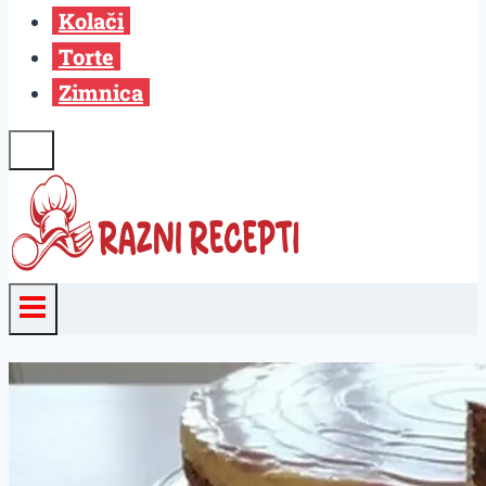
Kolači
Torte
Zimnica