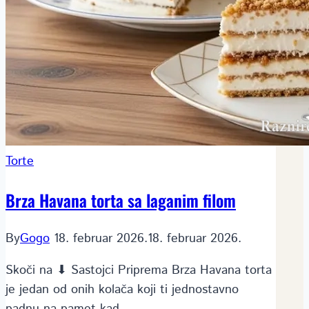
Torte
Brza Havana torta sa laganim filom
By
Gogo
18. februar 2026.
18. februar 2026.
Skoči na ⬇ Sastojci Priprema Brza Havana torta
je jedan od onih kolača koji ti jednostavno
padnu na pamet kad…