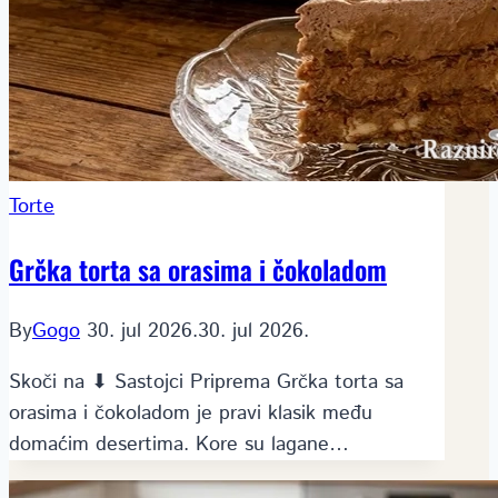
Torte
Grčka torta sa orasima i čokoladom
By
Gogo
30. jul 2026.
30. jul 2026.
Skoči na ⬇ Sastojci Priprema Grčka torta sa
orasima i čokoladom je pravi klasik među
domaćim desertima. Kore su lagane…