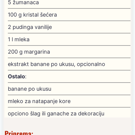
5
žumanaca
100
g
kristal šećera
2
pudinga vanilije
1
l
mleka
200
g
margarina
ekstrakt banane
po ukusu, opcionalno
Ostalo
:
banane po ukusu
mleko za natapanje kore
opciono šlag ili ganache za dekoraciju
Priprema: