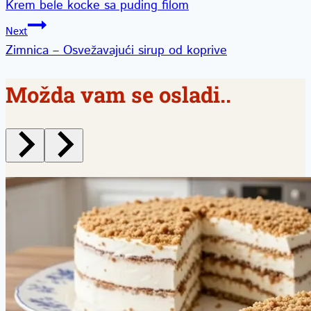
Krem bele kocke sa puding filom
članka
Next
Zimnica – Osvežavajući sirup od koprive
Možda vam se osladi..