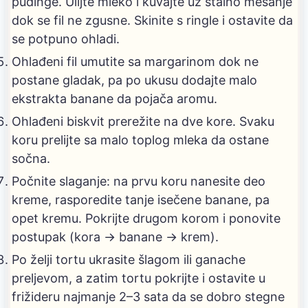
pudinge. Ulijte mleko i kuvajte uz stalno mešanje
dok se fil ne zgusne. Skinite s ringle i ostavite da
se potpuno ohladi.
Ohlađeni fil umutite sa margarinom dok ne
postane gladak, pa po ukusu dodajte malo
ekstrakta banane da pojača aromu.
Ohlađeni biskvit prerežite na dve kore. Svaku
koru prelijte sa malo toplog mleka da ostane
sočna.
Počnite slaganje: na prvu koru nanesite deo
kreme, rasporedite tanje isečene banane, pa
opet kremu. Pokrijte drugom korom i ponovite
postupak (kora → banane → krem).
Po želji tortu ukrasite šlagom ili ganache
preljevom, a zatim tortu pokrijte i ostavite u
frižideru najmanje 2–3 sata da se dobro stegne