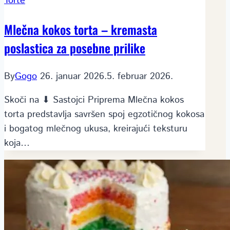
Torte
Mlečna kokos torta – kremasta
poslastica za posebne prilike
By
Gogo
26. januar 2026.
5. februar 2026.
Skoči na ⬇ Sastojci Priprema Mlečna kokos
torta predstavlja savršen spoj egzotičnog kokosa
i bogatog mlečnog ukusa, kreirajući teksturu
koja…