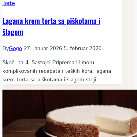
Torte
Lagana krem torta sa piškotama i
šlagom
By
Gogo
27. januar 2026.
5. februar 2026.
Skoči na ⬇ Sastojci Priprema U moru
komplikovanih recepata i teških kora, lagana
krem torta sa piškotama i šlagom stoji…