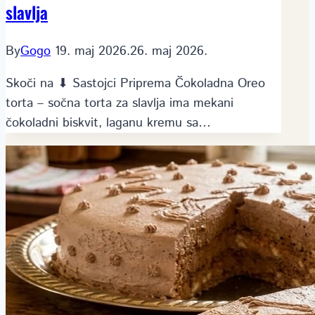
slavlja
By
Gogo
19. maj 2026.
26. maj 2026.
Skoči na ⬇ Sastojci Priprema Čokoladna Oreo
torta – sočna torta za slavlja ima mekani
čokoladni biskvit, laganu kremu sa…