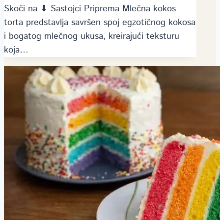
Skoči na ⬇ Sastojci Priprema Mlečna kokos
torta predstavlja savršen spoj egzotičnog kokosa
i bogatog mlečnog ukusa, kreirajući teksturu
koja…