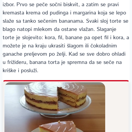
izbor. Prvo se peče sočni biskvit, a zatim se pravi
kremasta krema od pudinga i margarina koja se lepo
slaže sa tanko sečenim bananama. Svaki sloj tortе se
blago natopi mlekom da ostane vlažan. Slaganje
tortе je slojevito: kora, fil, banane pa opet fil i kora, a
možete je na kraju ukrasiti šlagom ili čokoladnim
ganache preljevom po želji. Kad se sve dobro ohladi
u frižideru, banana torta je spremna da se seče na
kriške i posluži.