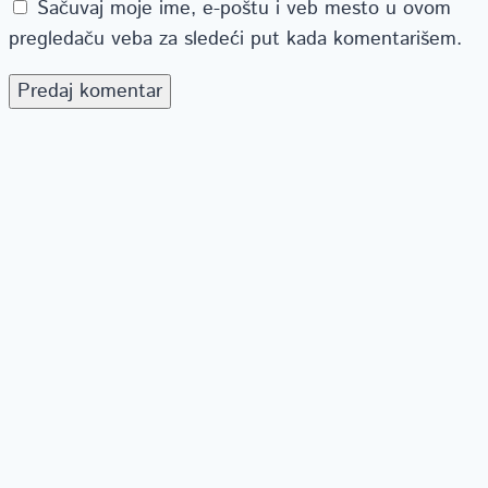
Sačuvaj moje ime, e-poštu i veb mesto u ovom
pregledaču veba za sledeći put kada komentarišem.