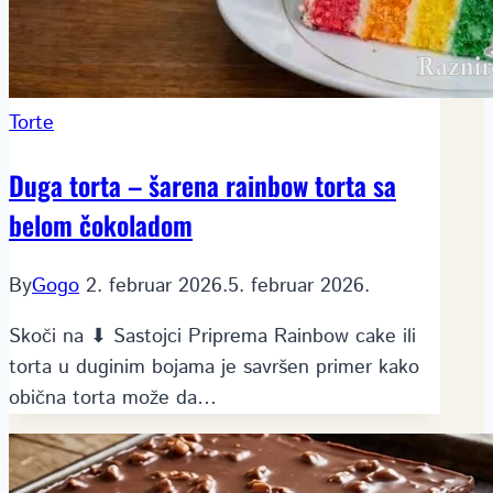
Torte
Duga torta – šarena rainbow torta sa
belom čokoladom
By
Gogo
2. februar 2026.
5. februar 2026.
Skoči na ⬇ Sastojci Priprema Rainbow cake ili
torta u duginim bojama je savršen primer kako
obična torta može da…