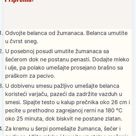
Odvojte belanca od žumanaca. Belanca umutite
u čvrst sneg.
U posebnoj posudi umutite žumanaca sa
šećerom dok ne postanu penasti. Dodajte mleko
i ulje, pa polako umešajte prosejano brašno sa
praškom za pecivo.
U dobivenu smesu pažljivo umešajte belanca
koristeći varjaču, pazeći da zadržite vazduh u
smesi. Sipajte testo u kalup prečnika oko 26 cm i
pecite u prethodno zagrejanoj rerni na 180 °C
oko 25 minuta, dok biskvit ne postane zlatan.
Za kremu u šerpi pomešajte žumanca, šećer i