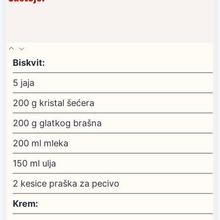
Biskvit:
5
jaja
200
g
kristal šećera
200
g
glatkog brašna
200
ml
mleka
150
ml
ulja
2
kesice praška za pecivo
Krem: