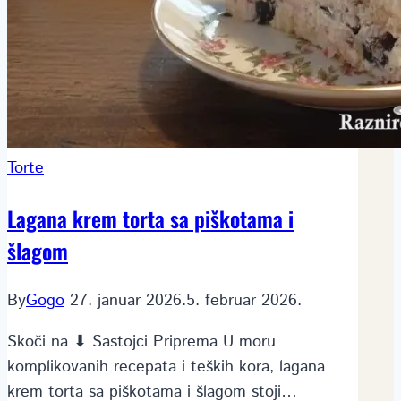
Torte
Lagana krem torta sa piškotama i
šlagom
By
Gogo
27. januar 2026.
5. februar 2026.
Skoči na ⬇ Sastojci Priprema U moru
komplikovanih recepata i teških kora, lagana
krem torta sa piškotama i šlagom stoji…