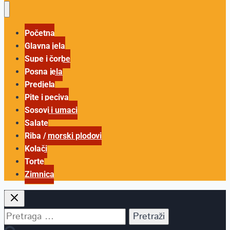
Početna
Glavna jela
Supe i čorbe
Posna jela
Predjela
Pite i peciva
Sosovi i umaci
Salate
Riba / morski plodovi
Kolači
Torte
Zimnica
Pretraga
za: