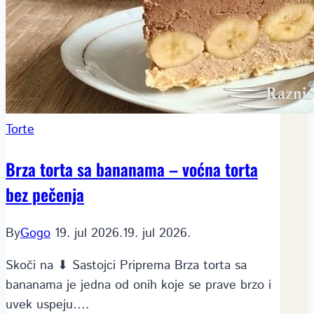
Torte
Brza torta sa bananama – voćna torta
bez pečenja
By
Gogo
19. jul 2026.
19. jul 2026.
Skoči na ⬇ Sastojci Priprema Brza torta sa
bananama je jedna od onih koje se prave brzo i
uvek uspeju….