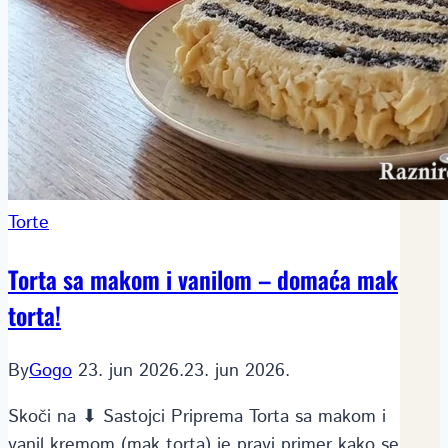
Torte
Torta sa makom i vanilom – domaća mak
torta!
By
Gogo
23. jun 2026.
23. jun 2026.
Skoči na ⬇ Sastojci Priprema Torta sa makom i
vanil kremom (mak torta) je pravi primer kako se