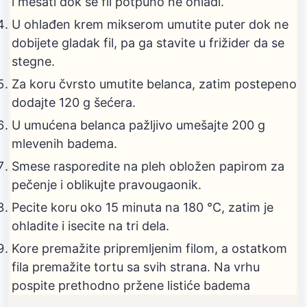
i mešati dok se fil potpuno ne ohladi.
U ohlađen krem mikserom umutite puter dok ne
dobijete gladak fil, pa ga stavite u frižider da se
stegne.
Za koru čvrsto umutite belanca, zatim postepeno
dodajte 120 g šećera.
U umućena belanca pažljivo umešajte 200 g
mlevenih badema.
Smese rasporedite na pleh obložen papirom za
pečenje i oblikujte pravougaonik.
Pecite koru oko 15 minuta na 180 °C, zatim je
ohladite i isecite na tri dela.
Kore premažite pripremljenim filom, a ostatkom
fila premažite tortu sa svih strana. Na vrhu
pospite prethodno pržene listiće badema