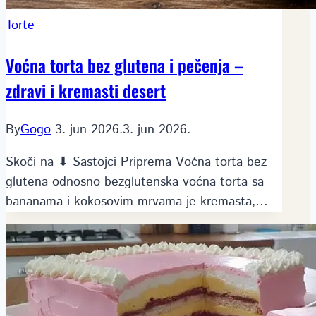
Torte
Voćna torta bez glutena i pečenja –
zdravi i kremasti desert
By
Gogo
3. jun 2026.
3. jun 2026.
Skoči na ⬇ Sastojci Priprema Voćna torta bez
glutena odnosno bezglutenska voćna torta sa
bananama i kokosovim mrvama je kremasta,…