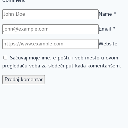
Comment
*
Name
*
Email
*
Website
Sačuvaj moje ime, e-poštu i veb mesto u ovom
pregledaču veba za sledeći put kada komentarišem.