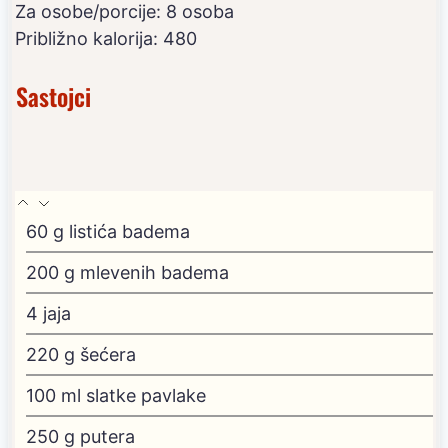
Za osobe/porcije:
8
osoba
Približno kalorija:
480
Sastojci
60
g
listića badema
200
g
mlevenih badema
4
jaja
220
g
šećera
100
ml
slatke pavlake
250
g
putera