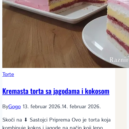
Torte
Kremasta torta sa jagodama i kokosom
By
Gogo
13. februar 2026.
14. februar 2026.
Skoči na ⬇ Sastojci Priprema Ovo je torta koja
kombinuje kokos i jagode na način koji lepo