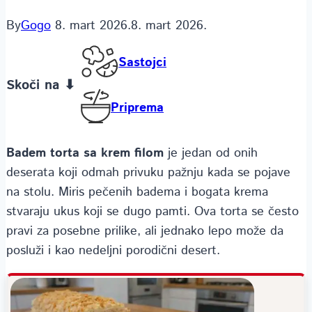
By
Gogo
8. mart 2026.
8. mart 2026.
Sastojci
Skoči na ⬇
Priprema
Badem torta sa krem filom
je jedan od onih
deserata koji odmah privuku pažnju kada se pojave
na stolu. Miris pečenih badema i bogata krema
stvaraju ukus koji se dugo pamti. Ova torta se često
pravi za posebne prilike, ali jednako lepo može da
posluži i kao nedeljni porodični desert.