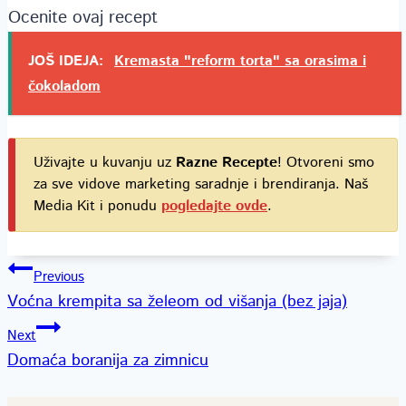
Ocenite ovaj recept
JOŠ IDEJA:
Kremasta "reform torta" sa orasima i
čokoladom
Uživajte u kuvanju uz
Razne Recepte
! Otvoreni smo
za sve vidove marketing saradnje i brendiranja. Naš
Media Kit i ponudu
pogledajte ovde
.
Kretanje
Previous
Voćna krempita sa želeom od višanja (bez jaja)
članka
Next
Domaća boranija za zimnicu