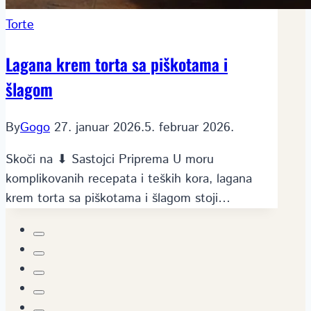
Torte
Lagana krem torta sa piškotama i
šlagom
By
Gogo
27. januar 2026.
5. februar 2026.
Skoči na ⬇ Sastojci Priprema U moru
komplikovanih recepata i teških kora, lagana
krem torta sa piškotama i šlagom stoji…