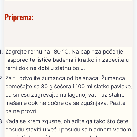
Priprema:
Zagrejte rernu na 180 °C. Na papir za pečenje
rasporedite listiće badema i kratko ih zapecite u
rerni dok ne dobiju zlatnu boju.
Za fil odvojite žumanca od belanaca. Žumanca
pomešajte sa 80 g šećera i 100 ml slatke pavlake,
pa smesu zagrevajte na laganoj vatri uz stalno
mešanje dok ne počne da se zgušnjava. Pazite
da ne provri.
Kada se krem zgusne, ohladite ga tako što ćete
posudu staviti u veću posudu sa hladnom vodom