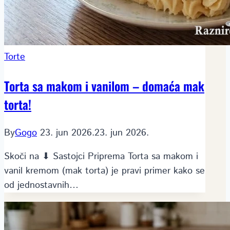
Torte
Torta sa makom i vanilom – domaća mak
torta!
By
Gogo
23. jun 2026.
23. jun 2026.
Skoči na ⬇ Sastojci Priprema Torta sa makom i
vanil kremom (mak torta) je pravi primer kako se
od jednostavnih…