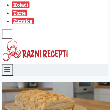
Kolači
Torte
Zimnica