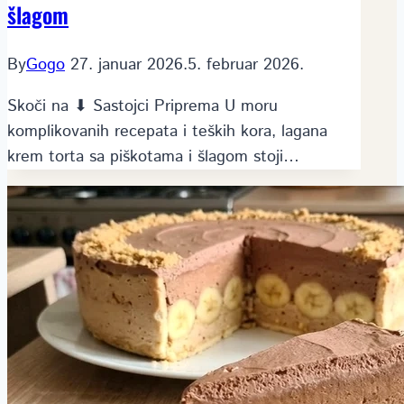
šlagom
By
Gogo
27. januar 2026.
5. februar 2026.
Skoči na ⬇ Sastojci Priprema U moru
komplikovanih recepata i teških kora, lagana
krem torta sa piškotama i šlagom stoji…