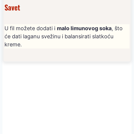
Savet
U fil možete dodati i
malo limunovog soka
, što
će dati laganu svežinu i balansirati slatkoću
kreme.