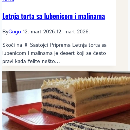
Letnja torta sa lubenicom i malinama
By
Gogo
12. mart 2026.
12. mart 2026.
Skoči na ⬇ Sastojci Priprema Letnja torta sa
lubenicom i malinama je desert koji se često
pravi kada želite nešto…