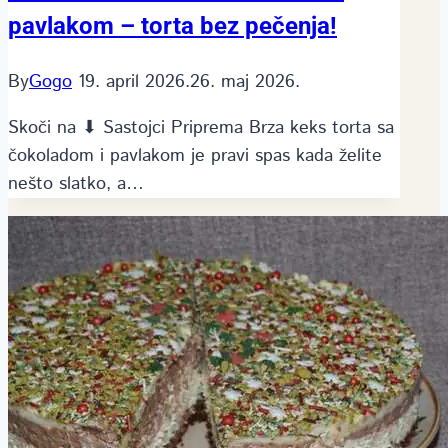
pavlakom – torta bez pečenja!
By
Gogo
19. april 2026.
26. maj 2026.
Skoči na ⬇ Sastojci Priprema Brza keks torta sa
čokoladom i pavlakom je pravi spas kada želite
nešto slatko, a…