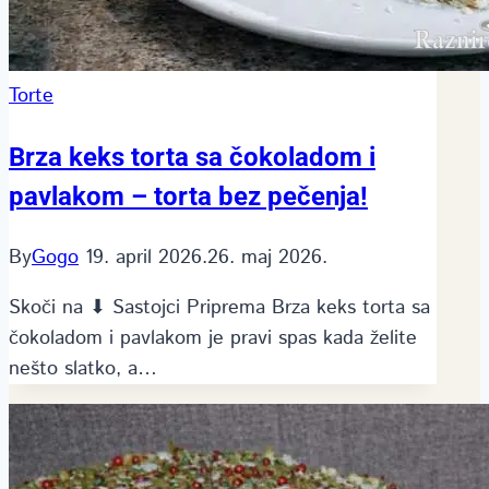
Torte
Brza keks torta sa čokoladom i
pavlakom – torta bez pečenja!
By
Gogo
19. april 2026.
26. maj 2026.
Skoči na ⬇ Sastojci Priprema Brza keks torta sa
čokoladom i pavlakom je pravi spas kada želite
nešto slatko, a…