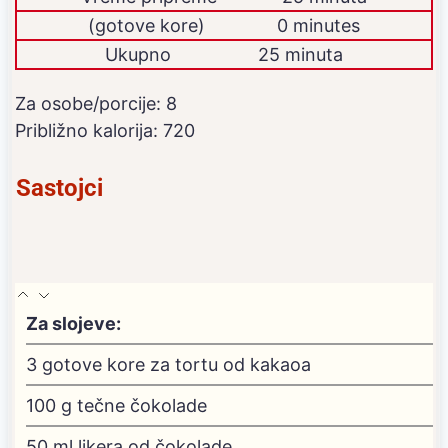
dodatno
(gotove kore)
0
minutes
Ukupno
25 minuta
Za osobe/porcije:
8
Približno kalorija:
720
Sastojci
Za slojeve:
3
gotove kore za tortu od kakaoa
100
g
tečne čokolade
50
ml
likera od čokolade