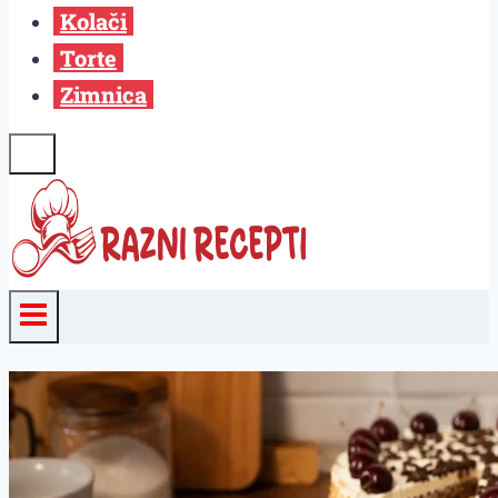
Kolači
Torte
Zimnica