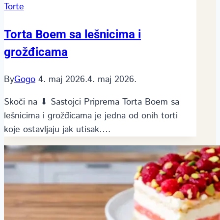
Torte
Torta Boem sa lešnicima i
grožđicama
By
Gogo
4. maj 2026.
4. maj 2026.
Skoči na ⬇ Sastojci Priprema Torta Boem sa
lešnicima i grožđicama je jedna od onih torti
koje ostavljaju jak utisak….