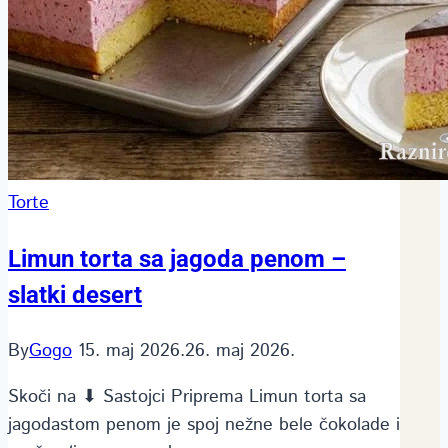
Torte
Limun torta sa jagoda penom –
slatki desert
By
Gogo
15. maj 2026.
26. maj 2026.
Skoči na ⬇ Sastojci Priprema Limun torta sa
jagodastom penom je spoj nežne bele čokolade i