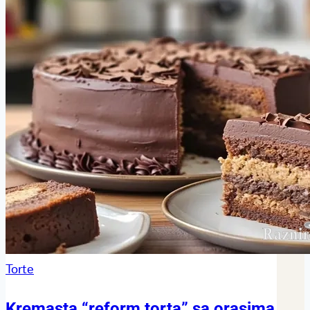
Torte
Kremasta “reform torta” sa orasima