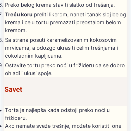
Preko belog krema staviti slatko od trešanja.
Treću koru
preliti likerom, naneti tanak sloj belog
krema i celu tortu premazati preostalom belom
kremom.
Sa strana posuti karamelizovanim kokosovim
mrvicama, a odozgo ukrasiti celim trešnjama i
čokoladnim kapljicama.
Ostavite tortu preko noći u frižideru da se dobro
ohladi i ukusi spoje.
Savet
Torta je najlepša kada odstoji preko noći u
frižideru.
Ako nemate sveže trešnje, možete koristiti one