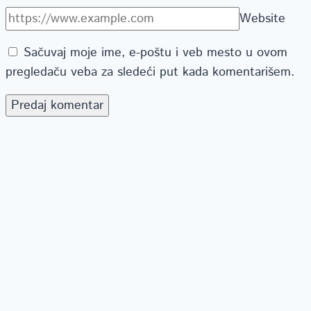
Website
Sačuvaj moje ime, e-poštu i veb mesto u ovom
pregledaču veba za sledeći put kada komentarišem.