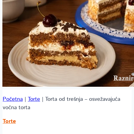
Početna
|
Torte
|
Torta od trešnja – osvežavajuća
voćna torta
Torte