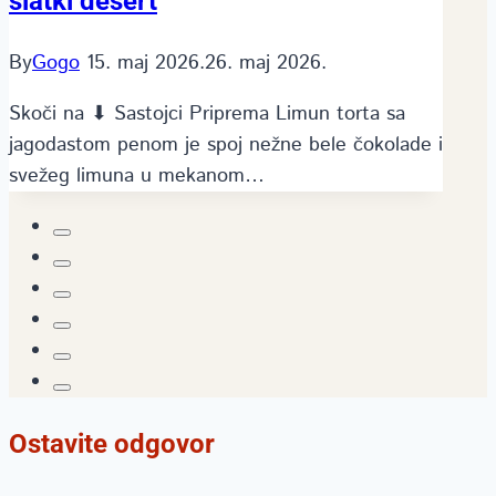
slatki desert
By
Gogo
15. maj 2026.
26. maj 2026.
Skoči na ⬇ Sastojci Priprema Limun torta sa
jagodastom penom je spoj nežne bele čokolade i
svežeg limuna u mekanom…
Ostavite odgovor