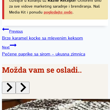
Uživajte u kuvanju uz
Razne Recepte
! Otvoreni smo
za sve vidove marketing saradnje i brendiranja. Naš
Media Kit i ponudu
pogledajte ovde
.
Kretanje
Previous
Brze karamel kocke sa mlevenim keksom
članka
Next
Pečene paprike sa sirom – ukusna zimnica
Možda vam se osladi..