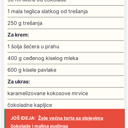
1
mala teglica slatkog od trešanja
250
g
trešanja
Za krem:
1
šolja šećera u prahu
400
g
ceđenog kiselog mleka
600
g
kisele pavlake
Za ukras:
karamelizovane kokosove mrvice
čokoladne kapljice
JOŠ IDEJA:
Žele voćna torta sa slojevima
čokolade i malina pudinga