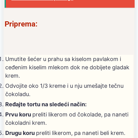
Priprema:
Umutite šećer u prahu sa kiselom pavlakom i
ceđenim kiselim mlekom dok ne dobijete gladak
krem.
Odvojite oko 1/3 kreme i u nju umešajte tečnu
čokoladu.
Ređajte tortu na sledeći način:
Prvu koru
preliti likerom od čokolade, pa naneti
čokoladni krem.
Drugu koru
preliti likerom, pa naneti beli krem.