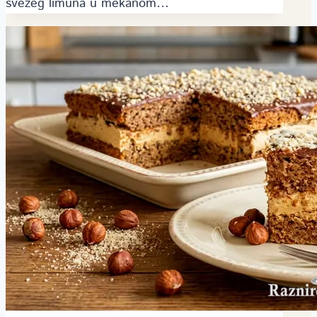
svežeg limuna u mekanom…