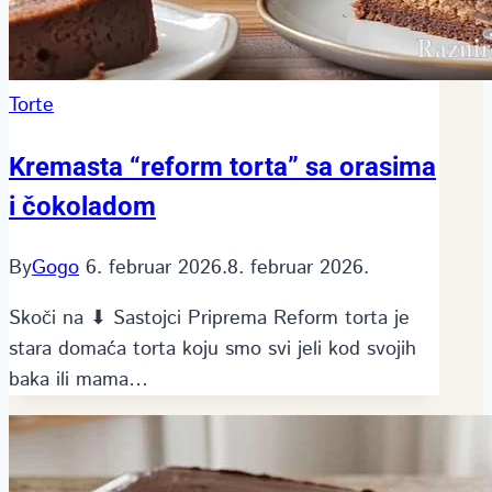
Torte
Kremasta “reform torta” sa orasima
i čokoladom
By
Gogo
6. februar 2026.
8. februar 2026.
Skoči na ⬇ Sastojci Priprema Reform torta je
stara domaća torta koju smo svi jeli kod svojih
baka ili mama…