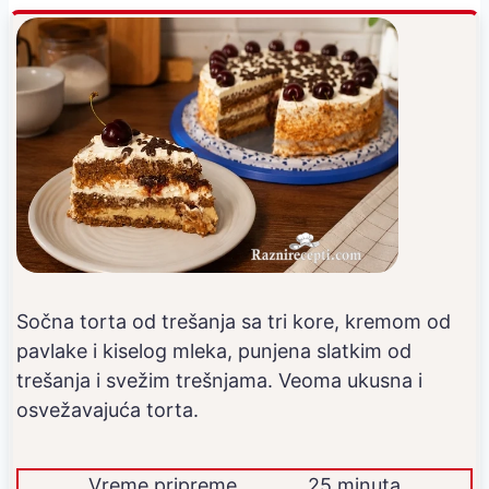
Sočna torta od trešanja sa tri kore, kremom od
pavlake i kiselog mleka, punjena slatkim od
trešanja i svežim trešnjama. Veoma ukusna i
osvežavajuća torta.
Vreme pripreme
25 minuta