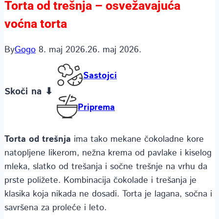
Torta od trešnja – osvežavajuća
voćna torta
By
Gogo
8. maj 2026.
26. maj 2026.
Sastojci
Skoči na ⬇
Priprema
Torta od trešnja
ima tako mekane čokoladne kore
natopljene likerom, nežna krema od pavlake i kiselog
mleka, slatko od trešanja i sočne trešnje na vrhu da
prste poližete. Kombinacija čokolade i trešanja je
klasika koja nikada ne dosadi. Torta je lagana, sočna i
savršena za proleće i leto.