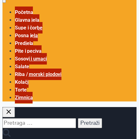
Početna
Glavna jela
Supe i čorbe
Posna jela
Predjela
Pite i peciva
Sosovi i umaci
Salate
Riba / morski plodovi
Kolači
Torte
Zimnica
Pretraga
za: