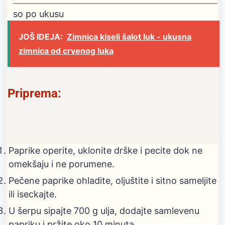
so
po ukusu
JOŠ IDEJA:
Zimnica kiseli šalot luk - ukusna
zimnica od crvenog luka
Priprema:
Paprike operite, uklonite drške i pecite dok ne
omekšaju i ne porumene.
Pečene paprike ohladite, oljuštite i sitno sameljite
ili iseckajte.
U šerpu sipajte 700 g ulja, dodajte samlevenu
papriku i pržite oko 10 minuta.