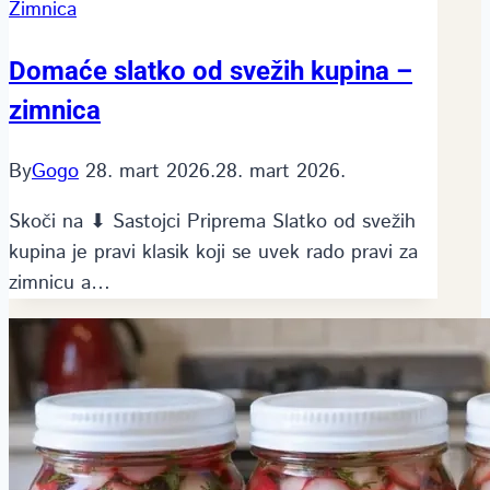
Zimnica
Domaće slatko od svežih kupina –
zimnica
By
Gogo
28. mart 2026.
28. mart 2026.
Skoči na ⬇ Sastojci Priprema Slatko od svežih
kupina je pravi klasik koji se uvek rado pravi za
zimnicu a…