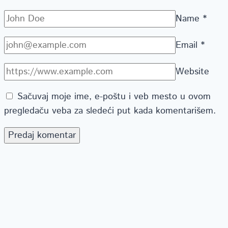
Name
*
Email
*
Website
Sačuvaj moje ime, e-poštu i veb mesto u ovom
pregledaču veba za sledeći put kada komentarišem.