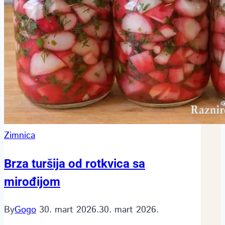
Zimnica
Brza turšija od rotkvica sa
mirođijom
By
Gogo
30. mart 2026.
30. mart 2026.