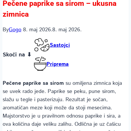
Pečene paprike sa sirom – ukusna
zimnica
By
Gogo
8. maj 2026.
8. maj 2026.
Sastojci
Skoči na ⬇
Priprema
Pečene paprike sa sirom
su omiljena zimnica koja
se uvek rado jede. Paprike se peku, pune sirom,
slažu u tegle i pasterizuju. Rezultat je sočan,
aromatičan meze koji može da stoji mesecima.
Majstorstvo je u pravilnom odnosu paprike i sira, a
ova količina daje veliku zalihu. Odlična je uz čašicu