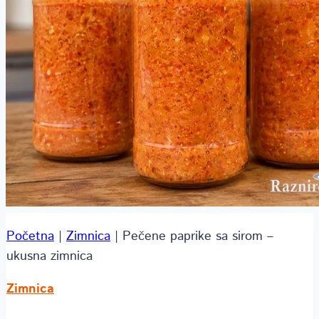
Početna
|
Zimnica
|
Pečene paprike sa sirom –
ukusna zimnica
Zimnica