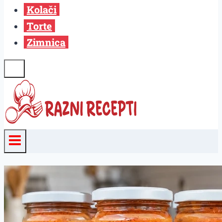
Kolači
Torte
Zimnica