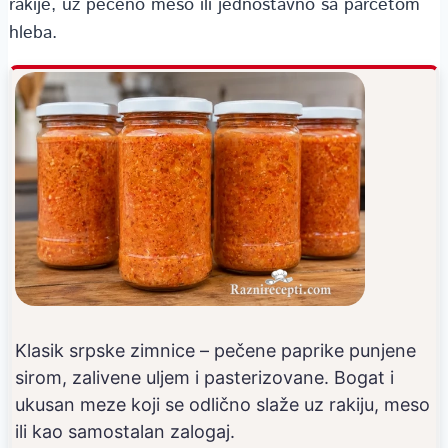
rakije, uz pečeno meso ili jednostavno sa parčetom
hleba.
Klasik srpske zimnice – pečene paprike punjene
sirom, zalivene uljem i pasterizovane. Bogat i
ukusan meze koji se odlično slaže uz rakiju, meso
ili kao samostalan zalogaj.