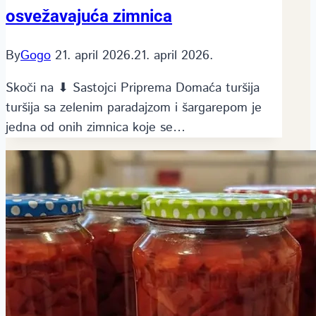
osvežavajuća zimnica
By
Gogo
21. april 2026.
21. april 2026.
Skoči na ⬇ Sastojci Priprema Domaća turšija
turšija sa zelenim paradajzom i šargarepom je
jedna od onih zimnica koje se…