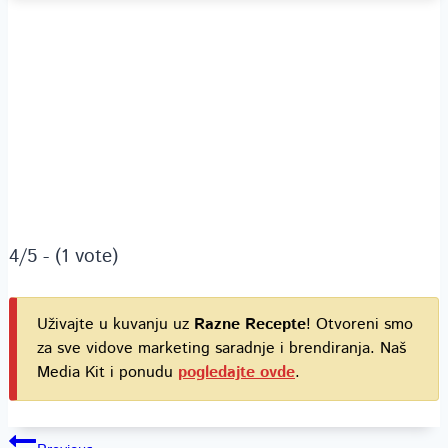
4/5 - (1 vote)
Uživajte u kuvanju uz
Razne Recepte
! Otvoreni smo
za sve vidove marketing saradnje i brendiranja. Naš
Media Kit i ponudu
pogledajte ovde
.