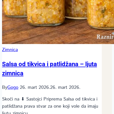
Zimnica
Salsa od tikvica i patlidžana – ljuta
zimnica
By
Gogo
26. mart 2026.
26. mart 2026.
Skoči na ⬇ Sastojci Priprema Salsa od tikvica i
patlidžana prava stvar za one koji vole da imaju
ljutu zimnicu…