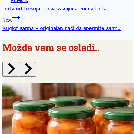
Kretanje
Previous
Torta od trešnja – osvežavajuća voćna torta
članka
Next
Kuglof sarma – originalan nači da spermite sarmu
Možda vam se osladi..