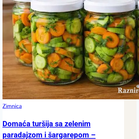
Zimnica
Domaća turšija sa zelenim
paradajzom i šargarepom –