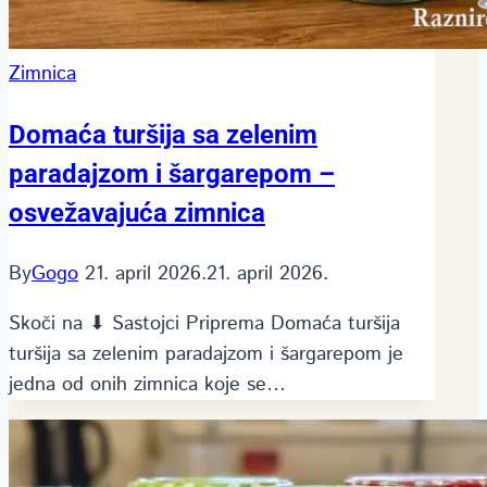
Zimnica
Domaća turšija sa zelenim
paradajzom i šargarepom –
osvežavajuća zimnica
By
Gogo
21. april 2026.
21. april 2026.
Skoči na ⬇ Sastojci Priprema Domaća turšija
turšija sa zelenim paradajzom i šargarepom je
jedna od onih zimnica koje se…