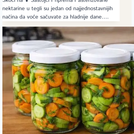
Skoči na ⬇ Sastojci Priprema Pasterizovane
nektarine u tegli su jedan od najjednostavnijih
načina da voće sačuvate za hladnije dane….