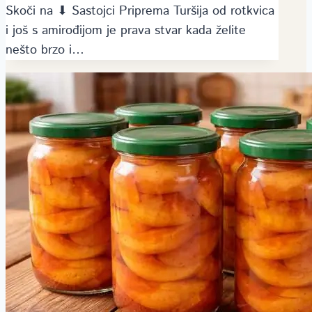
Skoči na ⬇ Sastojci Priprema Turšija od rotkvica
i još s amirođijom je prava stvar kada želite
nešto brzo i…