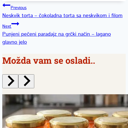
Kretanje
Previous
Neskvik torta – čokoladna torta sa neskvikom i filom
članka
Next
Punjeni pečeni paradajz na grčki način – lagano
glavno jelo
Možda vam se osladi..