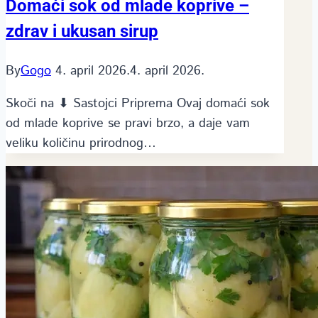
Domaći sok od mlade koprive –
zdrav i ukusan sirup
By
Gogo
4. april 2026.
4. april 2026.
Skoči na ⬇ Sastojci Priprema Ovaj domaći sok
od mlade koprive se pravi brzo, a daje vam
veliku količinu prirodnog…