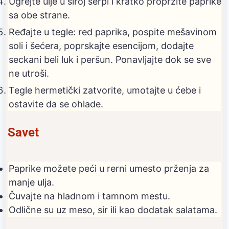
Ugrejte ulje u široj šerpi i kratko propržite paprike
sa obe strane.
Ređajte u tegle: red paprika, pospite mešavinom
soli i šećera, poprskajte esencijom, dodajte
seckani beli luk i peršun. Ponavljajte dok se sve
ne utroši.
Tegle hermetički zatvorite, umotajte u ćebe i
ostavite da se ohlade.
Savet
Paprike možete peći u rerni umesto prženja za
manje ulja.
Čuvajte na hladnom i tamnom mestu.
Odlične su uz meso, sir ili kao dodatak salatama.