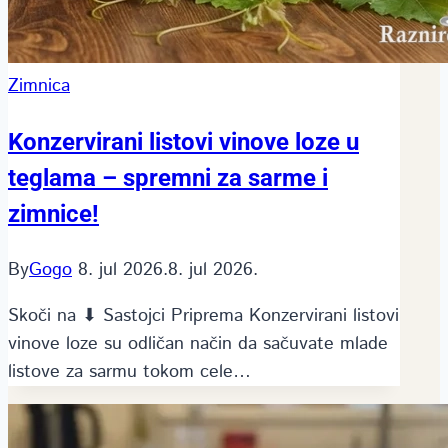
Zimnica
Konzervirani listovi vinove loze u
teglama – spremni za sarme i
zimnice!
By
Gogo
8. jul 2026.
8. jul 2026.
Skoči na ⬇ Sastojci Priprema Konzervirani listovi
vinove loze su odličan način da sačuvate mlade
listove za sarmu tokom cele…