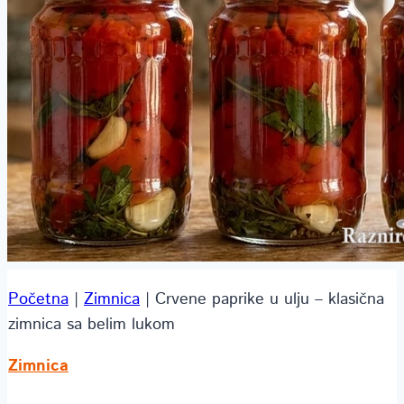
Početna
|
Zimnica
|
Crvene paprike u ulju – klasična
zimnica sa belim lukom
Zimnica