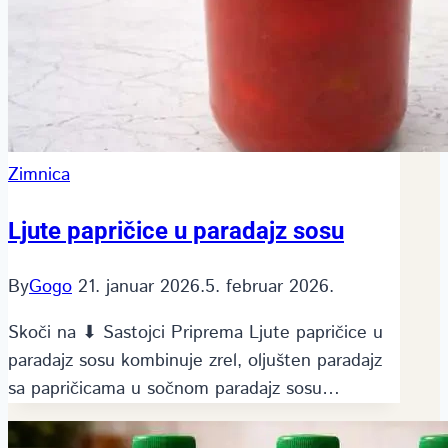
Zimnica
Ljute papričice u paradajz sosu
By
Gogo
21. januar 2026.
5. februar 2026.
Skoči na ⬇ Sastojci Priprema Ljute papričice u
paradajz sosu kombinuje zrel, oljušten paradajz
sa papričicama u sočnom paradajz sosu…