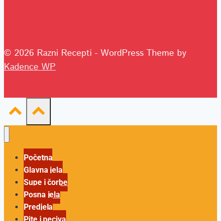
© 2026 Razni Recepti - WordPress Theme by
Kadence WP
Početna
Glavna jela
Supe i čorbe
Posna jela
Predjela
Pite i peciva