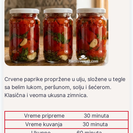
Crvene paprike propržene u ulju, složene u tegle
sa belim lukom, peršunom, solju i šećerom.
Klasična i veoma ukusna zimnica.
Vreme pripreme
30 minuta
Vreme kuvanja
30 minuta
Ukupno
60 minuta