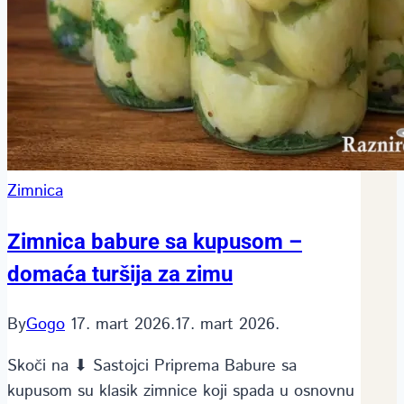
Zimnica
Zimnica babure sa kupusom –
domaća turšija za zimu
By
Gogo
17. mart 2026.
17. mart 2026.
Skoči na ⬇ Sastojci Priprema Babure sa
kupusom su klasik zimnice koji spada u osnovnu