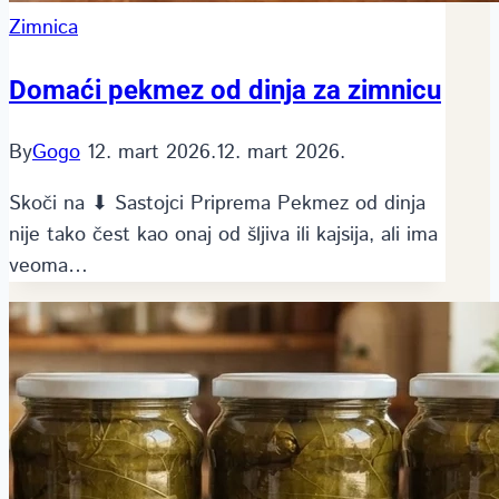
Zimnica
Domaći pekmez od dinja za zimnicu
By
Gogo
12. mart 2026.
12. mart 2026.
Skoči na ⬇ Sastojci Priprema Pekmez od dinja
nije tako čest kao onaj od šljiva ili kajsija, ali ima
veoma…