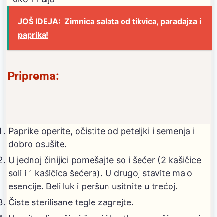
JOŠ IDEJA:
Zimnica salata od tikvica, paradajza i
paprika!
Priprema:
Paprike operite, očistite od peteljki i semenja i
dobro osušite.
U jednoj činijici pomešajte so i šećer (2 kašičice
soli i 1 kašičica šećera). U drugoj stavite malo
esencije. Beli luk i peršun usitnite u trećoj.
Čiste sterilisane tegle zagrejte.