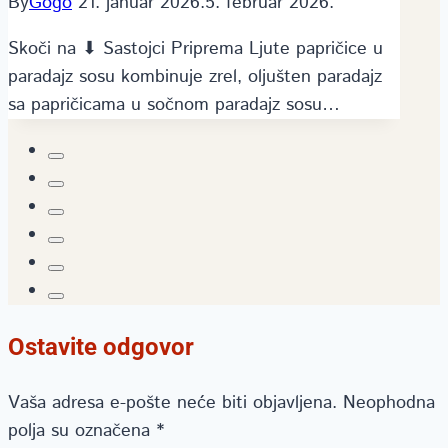
By
Gogo
21. januar 2026.
5. februar 2026.
Skoči na ⬇ Sastojci Priprema Ljute papričice u
paradajz sosu kombinuje zrel, oljušten paradajz
sa papričicama u sočnom paradajz sosu…
Ostavite odgovor
Vaša adresa e-pošte neće biti objavljena.
Neophodna
polja su označena
*