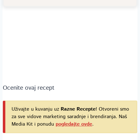
Ocenite ovaj recept
Uživajte u kuvanju uz
Razne Recepte
! Otvoreni smo
za sve vidove marketing saradnje i brendiranja. Naš
Media Kit i ponudu
pogledajte ovde
.