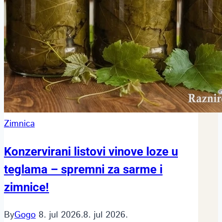
Zimnica
Konzervirani listovi vinove loze u
teglama – spremni za sarme i
zimnice!
By
Gogo
8. jul 2026.
8. jul 2026.