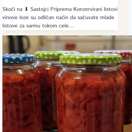
Skoči na ⬇ Sastojci Priprema Konzervirani listovi
vinove loze su odličan način da sačuvate mlade
listove za sarmu tokom cele…