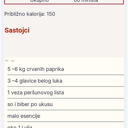
Približno kalorija:
150
Sastojci
5
–6 kg crvenih paprika
3
–4 glavice belog luka
1
veza peršunovog lista
so i biber
po ukusu
malo esencije
oko 1 l ulja