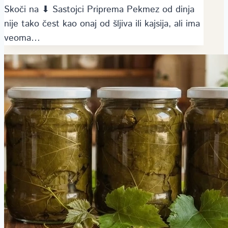
Skoči na ⬇ Sastojci Priprema Pekmez od dinja
nije tako čest kao onaj od šljiva ili kajsija, ali ima
veoma…