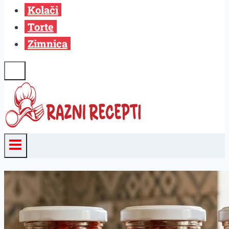
Kolači
Torte
Zimnica