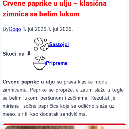
Crvene paprike u ulju – klasična
zimnica sa belim lukom
By
Gogo
1. jul 2026.
1. jul 2026.
Sastojci
Skoči na ⬇
Priprema
Crvene paprike u ulju
su prava klasika među
zimnicama. Paprike se proprže, a zatim slažu u tegle
sa belim lukom, peršunom i začinima. Rezultat je
mirisna i sočna papričica koja se odlično slaže uz
meso, sir ili kao dodatak sendvičima.