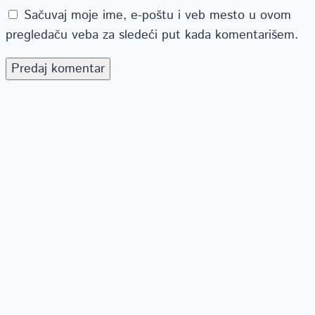
Sačuvaj moje ime, e-poštu i veb mesto u ovom
pregledaču veba za sledeći put kada komentarišem.