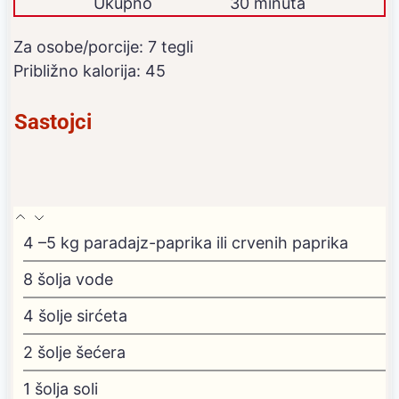
Ukupno
30 minuta
Za osobe/porcije:
7
tegli
Približno kalorija:
45
Sastojci
4
–5 kg paradajz-paprika ili crvenih paprika
8
šolja vode
4
šolje sirćeta
2
šolje šećera
1
šolja soli