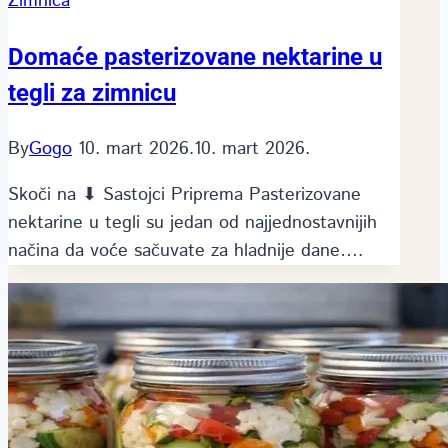
Zimnica
Domaće pasterizovane nektarine u
tegli za zimnicu
By
Gogo
10. mart 2026.
10. mart 2026.
Skoči na ⬇ Sastojci Priprema Pasterizovane
nektarine u tegli su jedan od najjednostavnijih
načina da voće sačuvate za hladnije dane….