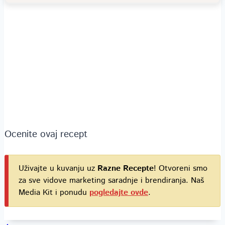
Ocenite ovaj recept
Uživajte u kuvanju uz
Razne Recepte
! Otvoreni smo
za sve vidove marketing saradnje i brendiranja. Naš
Media Kit i ponudu
pogledajte ovde
.