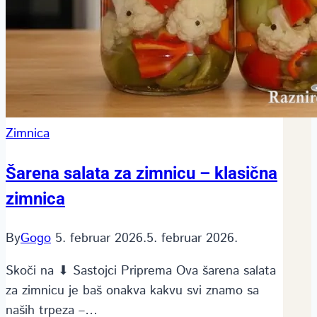
Zimnica
Šarena salata za zimnicu – klasična
zimnica
By
Gogo
5. februar 2026.
5. februar 2026.
Skoči na ⬇ Sastojci Priprema Ova šarena salata
za zimnicu je baš onakva kakvu svi znamo sa
naših trpeza –…