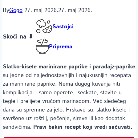
By
Gogo
27. maj 2026.
27. maj 2026.
Sastojci
Skoči na ⬇
Priprema
Slatko-kisele marinirane paprike i paradajz-paprike
su jedne od najjednostavnijih i najukusnijih recepata
za marinirane paprike. Nema dugog kuvanja niti
komplikacija – samo operete, iseckate, stavite u
tegle i prelijete vrućom marinadom. Već sledećeg
dana su spremne za jelo. Hrskave su, slatko-kisele i
savršene uz roštilj, pečenje, sireve ili kao dodatak
sendvičima.
Pravi bakin recept koji vredi sačuvati.