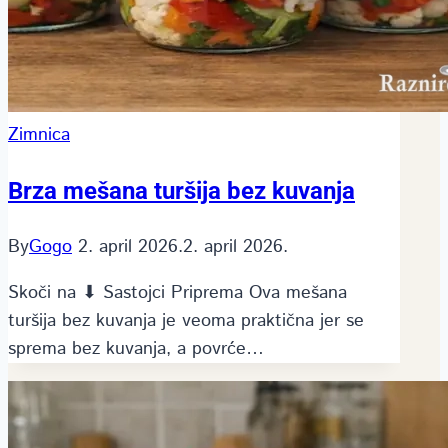
Zimnica
Brza mešana turšija bez kuvanja
By
Gogo
2. april 2026.
2. april 2026.
Skoči na ⬇ Sastojci Priprema Ova mešana
turšija bez kuvanja je veoma praktična jer se
sprema bez kuvanja, a povrće…