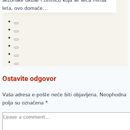
sezonske ukuse i zimnicu koja se seća mirisa
leta, ovo domaće…
Ostavite odgovor
Vaša adresa e-pošte neće biti objavljena.
Neophodna
polja su označena
*