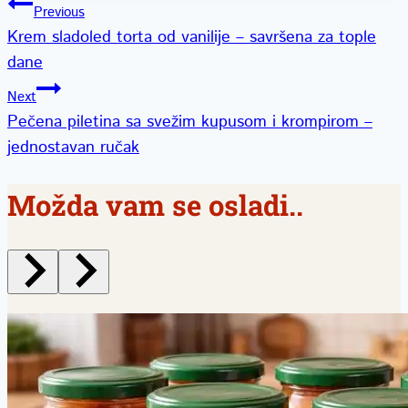
Kretanje
Previous
Krem sladoled torta od vanilije – savršena za tople
članka
dane
Next
Pečena piletina sa svežim kupusom i krompirom –
jednostavan ručak
Možda vam se osladi..