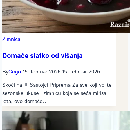
Zimnica
Domaće slatko od višanja
By
Gogo
15. februar 2026.
15. februar 2026.
Skoči na ⬇ Sastojci Priprema Za sve koji volite
sezonske ukuse i zimnicu koja se seća mirisa
leta, ovo domaće…