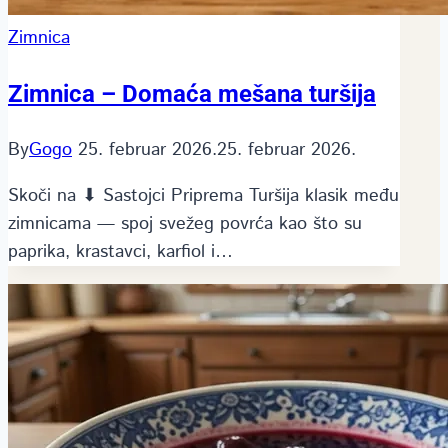
Zimnica
Zimnica – Domaća mešana turšija
By
Gogo
25. februar 2026.
25. februar 2026.
Skoči na ⬇ Sastojci Priprema Turšija klasik među
zimnicama — spoj svežeg povrća kao što su
paprika, krastavci, karfiol i…