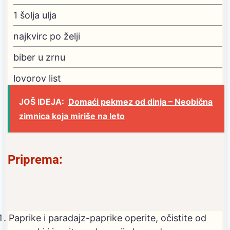
1
šolja ulja
najkvirc
po želji
biber u zrnu
lovorov list
JOŠ IDEJA:
Domaći pekmez od dinja – Neobična
zimnica koja miriše na leto
Priprema:
Paprike i paradajz-paprike operite, očistite od