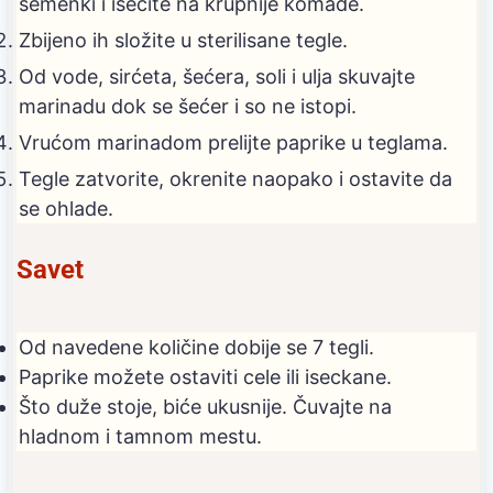
semenki i isecite na krupnije komade.
Zbijeno ih složite u sterilisane tegle.
Od vode, sirćeta, šećera, soli i ulja skuvajte
marinadu dok se šećer i so ne istopi.
Vrućom marinadom prelijte paprike u teglama.
Tegle zatvorite, okrenite naopako i ostavite da
se ohlade.
Savet
Od navedene količine dobije se 7 tegli.
Paprike možete ostaviti cele ili iseckane.
Što duže stoje, biće ukusnije. Čuvajte na
hladnom i tamnom mestu.