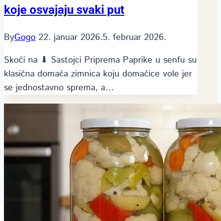
koje osvajaju svaki put
By
Gogo
22. januar 2026.
5. februar 2026.
Skoči na ⬇ Sastojci Priprema Paprike u senfu su
klasična domaća zimnica koju domaćice vole jer
se jednostavno sprema, a…