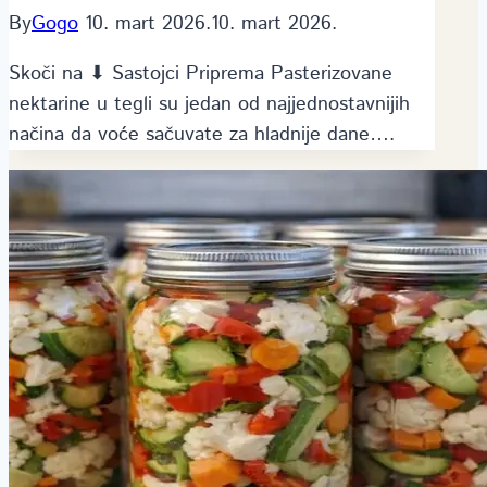
By
Gogo
10. mart 2026.
10. mart 2026.
Skoči na ⬇ Sastojci Priprema Pasterizovane
nektarine u tegli su jedan od najjednostavnijih
načina da voće sačuvate za hladnije dane….