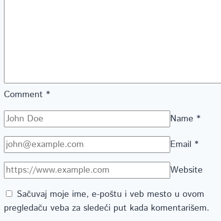
Comment
*
Name
*
Email
*
Website
Sačuvaj moje ime, e-poštu i veb mesto u ovom
pregledaču veba za sledeći put kada komentarišem.