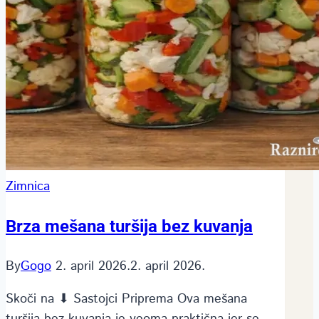
Zimnica
Brza mešana turšija bez kuvanja
By
Gogo
2. april 2026.
2. april 2026.
Skoči na ⬇ Sastojci Priprema Ova mešana
turšija bez kuvanja je veoma praktična jer se