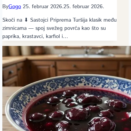
By
Gogo
25. februar 2026.
25. februar 2026.
Skoči na ⬇ Sastojci Priprema Turšija klasik među
zimnicama — spoj svežeg povrća kao što su
paprika, krastavci, karfiol i…