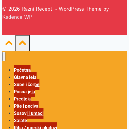
© 2026 Razni Recepti - WordPress Theme by
Kadence WP
Početna
Glavna jela
Supe i čorbe
Posna jela
Predjela
Pite i peciva
Sosovi i umaci
Salate
Riba / morski plodovi