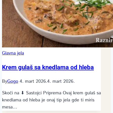
Glavna jela
Krem gulaš sa knedlama od hleba
By
Gogo
4. mart 2026.
4. mart 2026.
Skoči na ⬇ Sastojci Priprema Ovaj krem gulaš sa
knedlama od hleba je onaj tip jela gde ti miris
mesa…