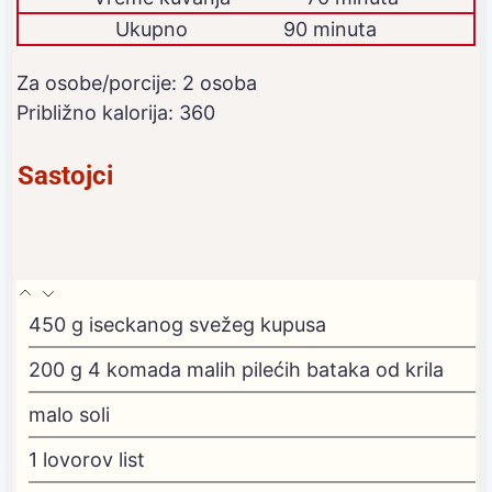
Ukupno
90 minuta
Za osobe/porcije:
2
osoba
Približno kalorija:
360
Sastojci
450
g
iseckanog svežeg kupusa
200
g
4 komada malih pilećih bataka od krila
malo soli
1
lovorov list