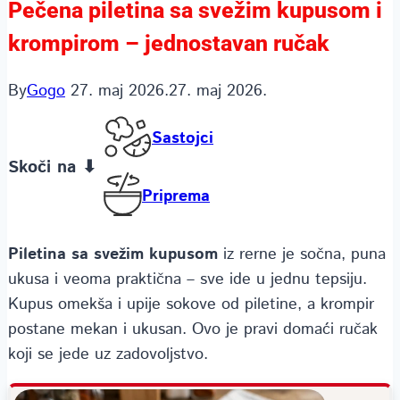
Pečena piletina sa svežim kupusom i
krompirom – jednostavan ručak
By
Gogo
27. maj 2026.
27. maj 2026.
Sastojci
Skoči na ⬇
Priprema
Piletina sa svežim kupusom
iz rerne je sočna, puna
ukusa i veoma praktična – sve ide u jednu tepsiju.
Kupus omekša i upije sokove od piletine, a krompir
postane mekan i ukusan. Ovo je pravi domaći ručak
koji se jede uz zadovoljstvo.