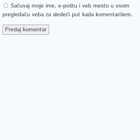
Sačuvaj moje ime, e-poštu i veb mesto u ovom
pregledaču veba za sledeći put kada komentarišem.