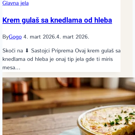
Glavna jela
Krem gulaš sa knedlama od hleba
By
Gogo
4. mart 2026.
4. mart 2026.
Skoči na ⬇ Sastojci Priprema Ovaj krem gulaš sa
knedlama od hleba je onaj tip jela gde ti miris
mesa…