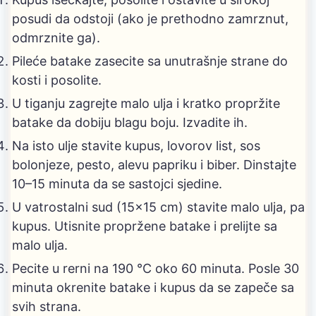
posudi da odstoji (ako je prethodno zamrznut,
odmrznite ga).
Pileće batake zasecite sa unutrašnje strane do
kosti i posolite.
U tiganju zagrejte malo ulja i kratko propržite
batake da dobiju blagu boju. Izvadite ih.
Na isto ulje stavite kupus, lovorov list, sos
bolonjeze, pesto, alevu papriku i biber. Dinstajte
10–15 minuta da se sastojci sjedine.
U vatrostalni sud (15×15 cm) stavite malo ulja, pa
kupus. Utisnite propržene batake i prelijte sa
malo ulja.
Pecite u rerni na 190 °C oko 60 minuta. Posle 30
minuta okrenite batake i kupus da se zapeče sa
svih strana.