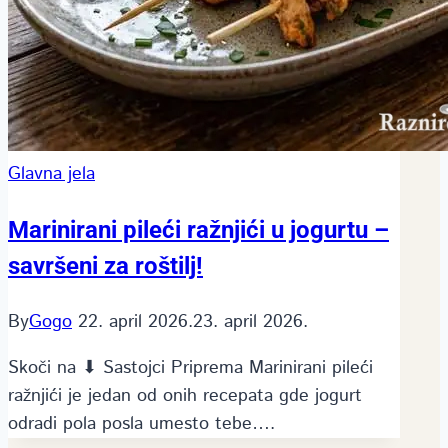
Glavna jela
Marinirani pileći ražnjići u jogurtu –
savršeni za roštilj!
By
Gogo
22. april 2026.
23. april 2026.
Skoči na ⬇ Sastojci Priprema Marinirani pileći
ražnjići je jedan od onih recepata gde jogurt
odradi pola posla umesto tebe….