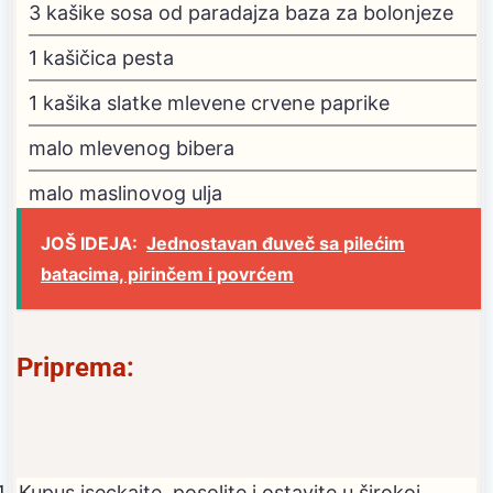
3
kašike sosa od paradajza
baza za bolonjeze
1
kašičica pesta
1
kašika slatke mlevene crvene paprike
malo mlevenog bibera
malo maslinovog ulja
JOŠ IDEJA:
Jednostavan đuveč sa pilećim
batacima, pirinčem i povrćem
Priprema:
Kupus iseckajte, posolite i ostavite u širokoj