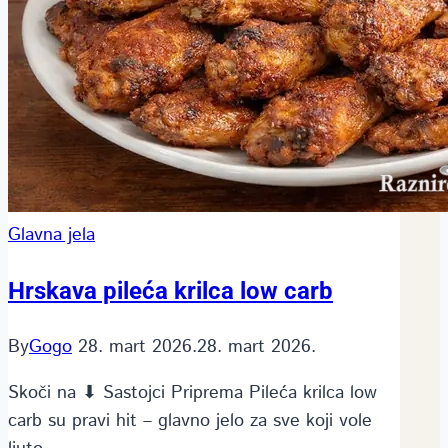
Glavna jela
Hrskava pileća krilca low carb
By
Gogo
28. mart 2026.
28. mart 2026.
Skoči na ⬇ Sastojci Priprema Pileća krilca low
carb su pravi hit – glavno jelo za sve koji vole