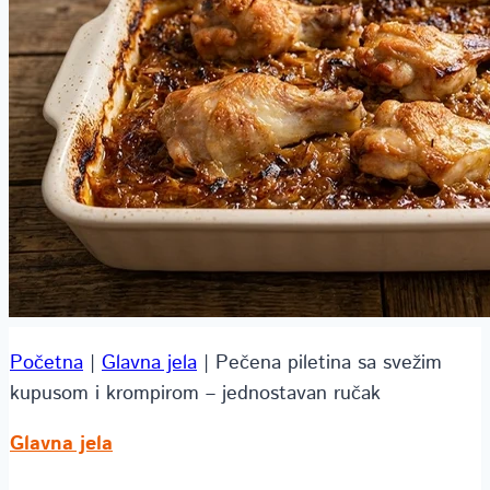
Početna
|
Glavna jela
|
Pečena piletina sa svežim
kupusom i krompirom – jednostavan ručak
Glavna jela