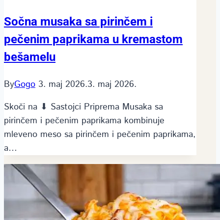
Sočna musaka sa pirinčem i
pečenim paprikama u kremastom
bešamelu
By
Gogo
3. maj 2026.
3. maj 2026.
Skoči na ⬇ Sastojci Priprema Musaka sa
pirinčem i pečenim paprikama kombinuje
mleveno meso sa pirinčem i pečenim paprikama,
a…