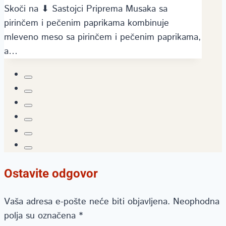
Skoči na ⬇ Sastojci Priprema Musaka sa
pirinčem i pečenim paprikama kombinuje
mleveno meso sa pirinčem i pečenim paprikama,
a…
Ostavite odgovor
Vaša adresa e-pošte neće biti objavljena.
Neophodna
polja su označena
*