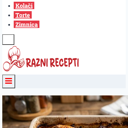
Kolači
Torte
Zimnica