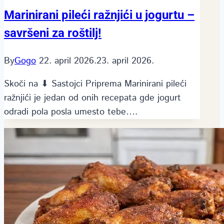
Marinirani pileći ražnjići u jogurtu –
savršeni za roštilj!
By
Gogo
22. april 2026.
23. april 2026.
Skoči na ⬇ Sastojci Priprema Marinirani pileći
ražnjići je jedan od onih recepata gde jogurt
odradi pola posla umesto tebe….