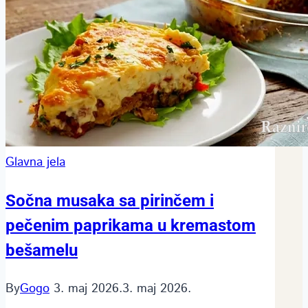
Glavna jela
Sočna musaka sa pirinčem i
pečenim paprikama u kremastom
bešamelu
By
Gogo
3. maj 2026.
3. maj 2026.