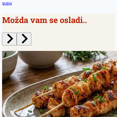
supa
Možda vam se osladi..