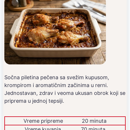
Sočna piletina pečena sa svežim kupusom,
krompirom i aromatičnim začinima u rerni.
Jednostavan, zdrav i veoma ukusan obrok koji se
priprema u jednoj tepsiji.
Vreme pripreme
20 minuta
Vreme kuvanja
70 minuta