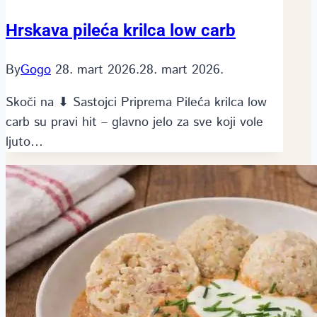
Hrskava pileća krilca low carb
By
Gogo
28. mart 2026.
28. mart 2026.
Skoči na ⬇ Sastojci Priprema Pileća krilca low
carb su pravi hit – glavno jelo za sve koji vole
ljuto…