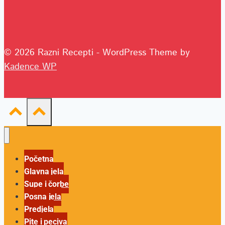
© 2026 Razni Recepti - WordPress Theme by
Kadence WP
Početna
Glavna jela
Supe i čorbe
Posna jela
Predjela
Pite i peciva