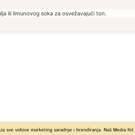
ja ili limunovog soka za osvežavajući ton.
za sve vidove marketing saradnje i brendiranja. Naš Media Ki