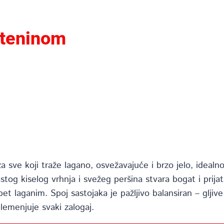
esteninom
a sve koji traže lagano, osvežavajuće i brzo jelo, idealno
stog kiselog vrhnja i svežeg peršina stvara bogat i prij
pet laganim. Spoj sastojaka je pažljivo balansiran – glji
lemenjuje svaki zalogaj.