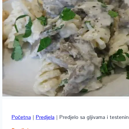
Početna
|
Predjela
|
Predjelo sa gljivama i testeni