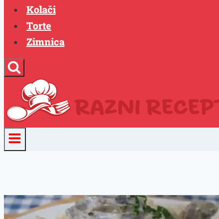
Kolači
Torte
Zimnica