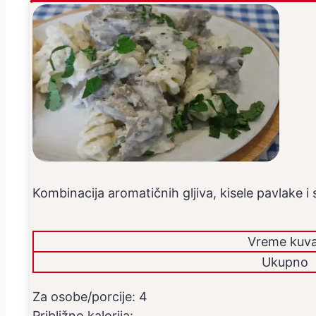
Kombinacija aromatičnih gljiva, kisele pavlake 
Vreme kuva
Ukupno
Za osobe/porcije:
4
Približno kalorija: