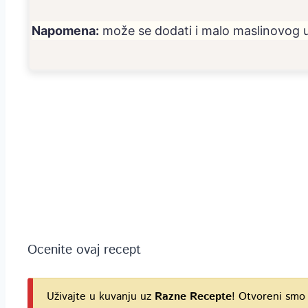
Napomena:
može se dodati i malo maslinovog ul
Ocenite ovaj recept
Uživajte u kuvanju uz
Razne Recepte
! Otvoreni smo 