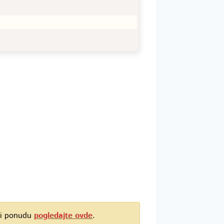
t i ponudu
pogledajte ovde
.