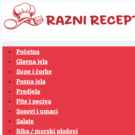
Skip
to
content
Početna
Glavna jela
Supe i čorbe
Posna jela
Predjela
Pite i peciva
Sosovi i umaci
Salate
Riba / morski plodovi