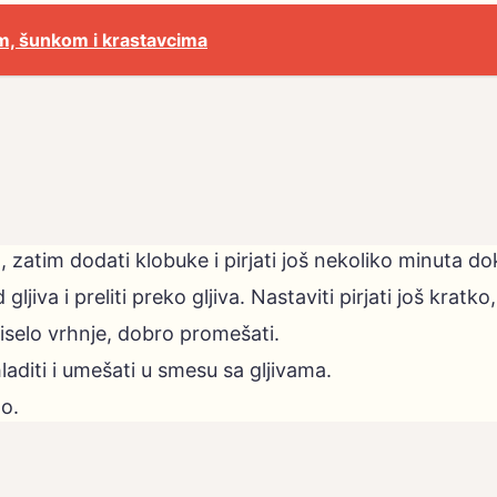
om, šunkom i krastavcima
ja, zatim dodati klobuke i pirjati još nekoliko minuta 
jiva i preliti preko gljiva. Nastaviti pirjati još kratko
 kiselo vrhnje, dobro promešati.
aditi i umešati u smesu sa gljivama.
no.