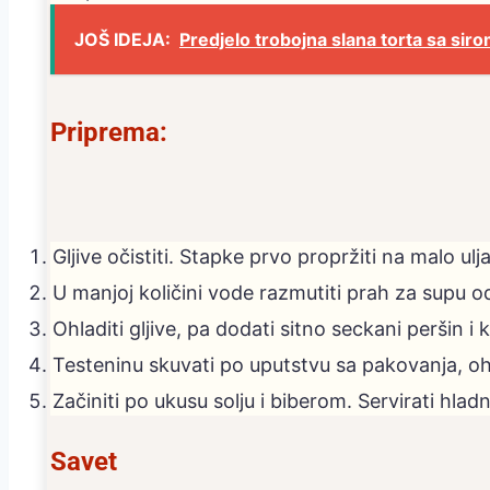
JOŠ IDEJA:
Predjelo trobojna slana torta sa sir
Priprema:
Gljive očistiti. Stapke prvo propržiti na malo ul
U manjoj količini vode razmutiti prah za supu od gl
Ohladiti gljive, pa dodati sitno seckani peršin i
Testeninu skuvati po uputstvu sa pakovanja, ohl
Začiniti po ukusu solju i biberom. Servirati hlad
Savet