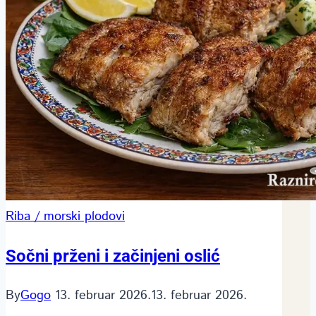
Riba / morski plodovi
Sočni prženi i začinjeni oslić
By
Gogo
13. februar 2026.
13. februar 2026.