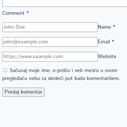
Comment
*
Name
*
Email
*
Website
Sačuvaj moje ime, e-poštu i veb mesto u ovom
pregledaču veba za sledeći put kada komentarišem.