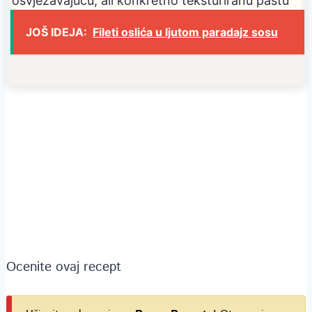
osvježavajuću, ali konkretno teksturiranu pastu
JOŠ IDEJA:
Fileti oslića u ljutom paradajz sosu
Ocenite ovaj recept