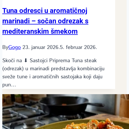
Tuna odresci u aromatičnoj
marinadi – sočan odrezak s
mediteranskim šmekom
By
Gogo
23. januar 2026.
5. februar 2026.
Skoči na ⬇ Sastojci Priprema Tuna steak
(odrezak) u marinadi predstavlja kombinaciju
sveže tune i aromatičnih sastojaka koji daju
pun…