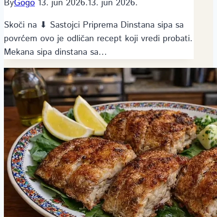
By
Gogo
13. jun 2026.
13. jun 2026.
Skoči na ⬇ Sastojci Priprema Dinstana sipa sa
povrćem ovo je odličan recept koji vredi probati.
Mekana sipa dinstana sa…