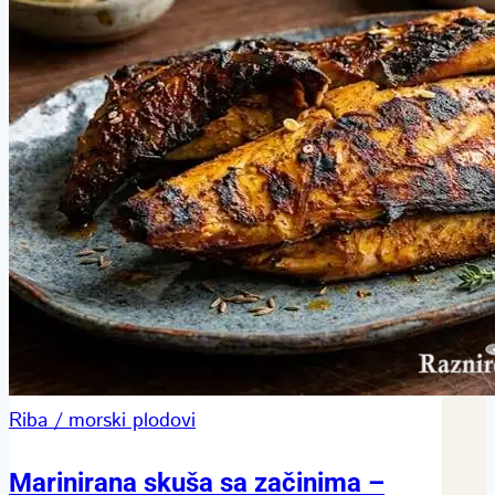
Riba / morski plodovi
Marinirana skuša sa začinima –