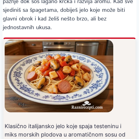
pažnje dok sos lagano krčka i razvija aromu. Kad sve
sjediniš sa špagetama, dobiješ jelo koje može biti
glavni obrok i kad želiš nešto brzo, ali bez
jednostavnih ukusa.
Klasično italijansko jelo koje spaja testeninu i
miks morskih plodova u aromatičnom sosu od