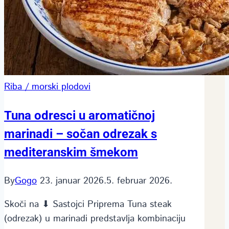
Riba / morski plodovi
Tuna odresci u aromatičnoj
marinadi – sočan odrezak s
mediteranskim šmekom
By
Gogo
23. januar 2026.
5. februar 2026.
Skoči na ⬇ Sastojci Priprema Tuna steak
(odrezak) u marinadi predstavlja kombinaciju