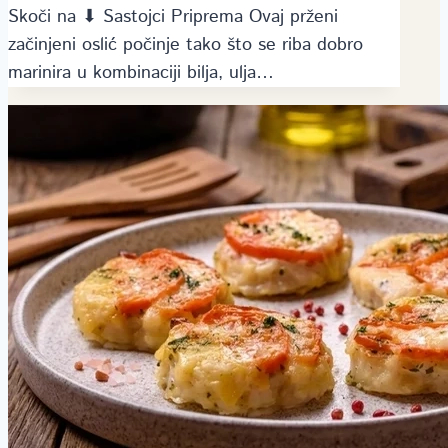
Skoči na ⬇ Sastojci Priprema Ovaj prženi
začinjeni oslić počinje tako što se riba dobro
marinira u kombinaciji bilja, ulja…