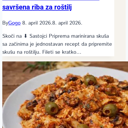
savršena riba za roštilj
By
Gogo
8. april 2026.
8. april 2026.
Skoči na ⬇ Sastojci Priprema marinirana skuša
sa začinima je jednostavan recept da pripremite
skušu na roštilju. Fileti se kratko…