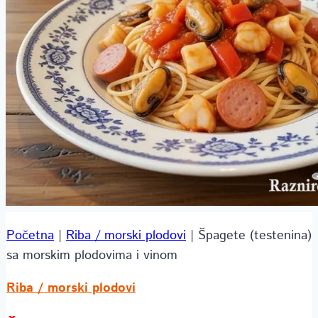
Početna
|
Riba / morski plodovi
|
Špagete (testenina)
sa morskim plodovima i vinom
Riba / morski plodovi