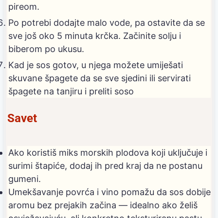
pireom.
Po potrebi dodajte malo vode, pa ostavite da se
sve još oko 5 minuta krčka. Začinite solju i
biberom po ukusu.
Kad je sos gotov, u njega možete umiješati
skuvane špagete da se sve sjedini ili servirati
špagete na tanjiru i preliti soso
Savet
Ako koristiš miks morskih plodova koji uključuje i
surimi štapiće, dodaj ih pred kraj da ne postanu
gumeni.
Umekšavanje povrća i vino pomažu da sos dobije
aromu bez prejakih začina — idealno ako želiš