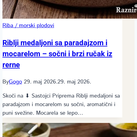
Riba / morski plodovi
Riblji medaljoni sa paradajzom i
mocarelom – sočni i brzi ručak iz
rerne
By
Gogo
29. maj 2026.
29. maj 2026.
Skoči na ⬇ Sastojci Priprema Riblji medaljoni sa
paradajzom i mocarelom su sočni, aromatični i
puni svežine. Mocarela se lepo…