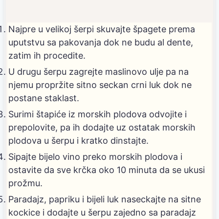
Najpre u velikoj šerpi skuvajte špagete prema
uputstvu sa pakovanja dok ne budu al dente,
zatim ih procedite.
U drugu šerpu zagrejte maslinovo ulje pa na
njemu propržite sitno seckan crni luk dok ne
postane staklast.
Surimi štapiće iz morskih plodova odvojite i
prepolovite, pa ih dodajte uz ostatak morskih
plodova u šerpu i kratko dinstajte.
Sipajte bijelo vino preko morskih plodova i
ostavite da sve krčka oko 10 minuta da se ukusi
prožmu.
Paradajz, papriku i bijeli luk naseckajte na sitne
kockice i dodajte u šerpu zajedno sa paradajz