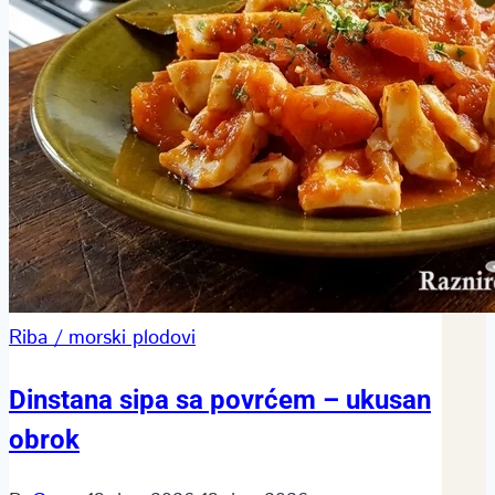
Riba / morski plodovi
Dinstana sipa sa povrćem – ukusan
obrok