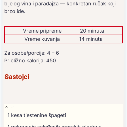
bijelog vina i paradajza — konkretan ručak koji
brzo ide.
Vreme pripreme
20 minuta
Vreme kuvanja
14 minuta
Za osobe/porcije:
4
– 6
Približno kalorija:
450
Sastojci
1
kesa tjestenine špageti
1
pakovanje zaleđenih morskih plodova