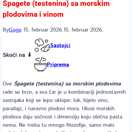
Špagete (testenina) sa morskim
plodovima i vinom
By
Gogo
15. februar 2026.
15. februar 2026.
Sastojci
Skoči na ⬇
Priprema
Ove
Špagete (testenina) sa morskim plodovima
rade se brzo, a sva čar je u kombinaciji jednostavnih
sastojaka koji se lepo uklope: luk, bijelo vino,
paradajz, i naravno plodovi mora. Ukusi morskih
plodova daju sočnost i dimenziju koju obična pasta
nema. Ne treba tu mnogo filozofije, samo malo