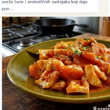
sveže tune i aromatičnih sastojaka koji daju
pun…