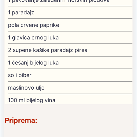
1
paradajz
pola crvene paprike
1
glavica crnog luka
2
supene kašike paradajz pirea
1
češanj bijelog luka
so i biber
maslinovo ulje
100
ml
bijelog vina
Priprema: