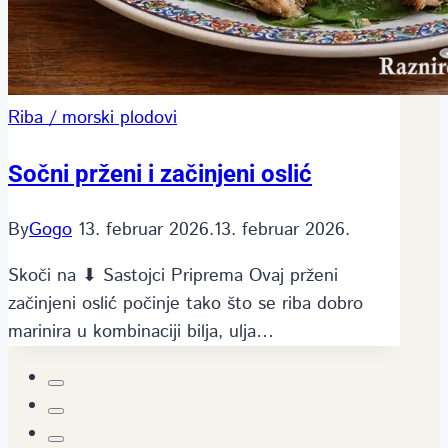
Riba / morski plodovi
Sočni prženi i začinjeni oslić
By
Gogo
13. februar 2026.
13. februar 2026.
Skoči na ⬇ Sastojci Priprema Ovaj prženi
začinjeni oslić počinje tako što se riba dobro
marinira u kombinaciji bilja, ulja…