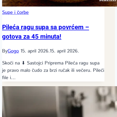
Supe i čorbe
Pileća ragu supa sa povrćem –
gotova za 45 minuta!
By
Gogo
15. april 2026.
15. april 2026.
Skoči na ⬇ Sastojci Priprema Pileća ragu supa
je pravo malo čudo za brzi ručak ili večeru. Pileći
file i…