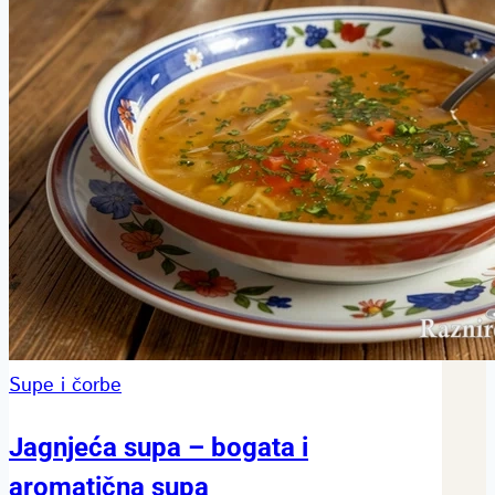
Supe i čorbe
Jagnjeća supa – bogata i
aromatična supa