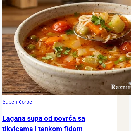
Supe i čorbe
Lagana supa od povrća sa
tikvicama i tankom fidom