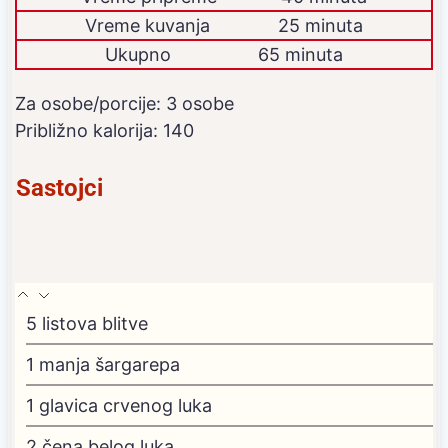
Vreme kuvanja
25 minuta
Ukupno
65 minuta
Za osobe/porcije:
3
osobe
Približno kalorija:
140
Sastojci
5
listova blitve
1
manja šargarepa
1
glavica crvenog luka
2
čena belog luka