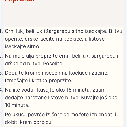
Crni luk, beli luk i šargarepu sitno iseckajte. Blitvu
operite, drške isecite na kockice, a listove
iseckajte sitno.
Na malo ulja propržite crni i beli luk, šargarepu i
drške od blitve. Posolite.
Dodajte krompir isečen na kockice i začine.
Izmešajte i kratko propržite.
Nalijte vodu i kuvajte oko 15 minuta, zatim
dodajte narezane listove blitve. Kuvajte još oko
10 minuta.
Po ukusu povrće iz čorbice možete izblendati i
dobiti krem čorbicu.