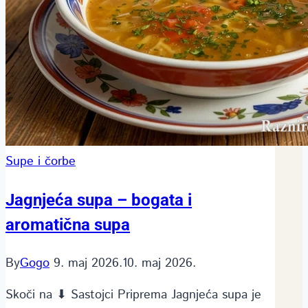
Supe i čorbe
Jagnjeća supa – bogata i
aromatična supa
By
Gogo
9. maj 2026.
10. maj 2026.
Skoči na ⬇ Sastojci Priprema Jagnjeća supa je