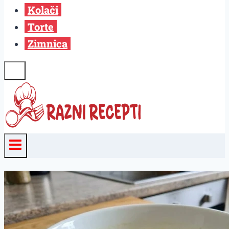
Kolači
Torte
Zimnica