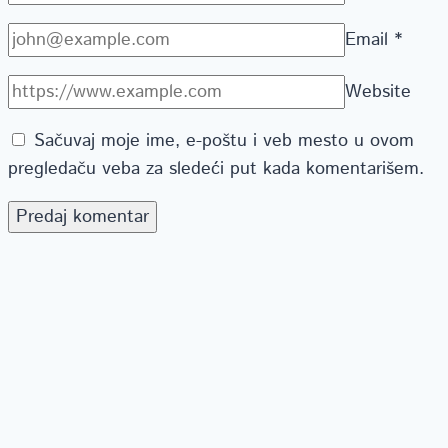
Email
*
Website
Sačuvaj moje ime, e-poštu i veb mesto u ovom
pregledaču veba za sledeći put kada komentarišem.