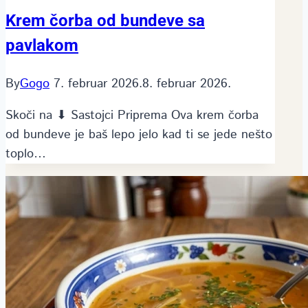
Krem čorba od bundeve sa
pavlakom
By
Gogo
7. februar 2026.
8. februar 2026.
Skoči na ⬇ Sastojci Priprema Ova krem čorba
od bundeve je baš lepo jelo kad ti se jede nešto
toplo…