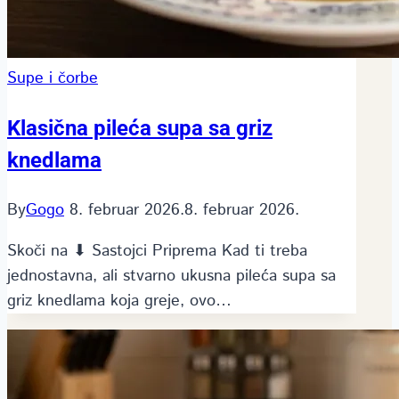
Supe i čorbe
Klasična pileća supa sa griz
knedlama
By
Gogo
8. februar 2026.
8. februar 2026.
Skoči na ⬇ Sastojci Priprema Kad ti treba
jednostavna, ali stvarno ukusna pileća supa sa
griz knedlama koja greje, ovo…