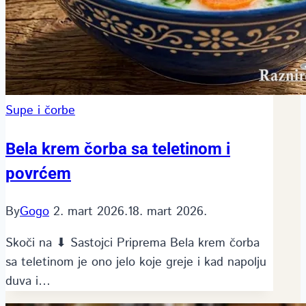
Supe i čorbe
Bela krem čorba sa teletinom i
povrćem
By
Gogo
2. mart 2026.
18. mart 2026.
Skoči na ⬇ Sastojci Priprema Bela krem čorba
sa teletinom je ono jelo koje greje i kad napolju
duva i…