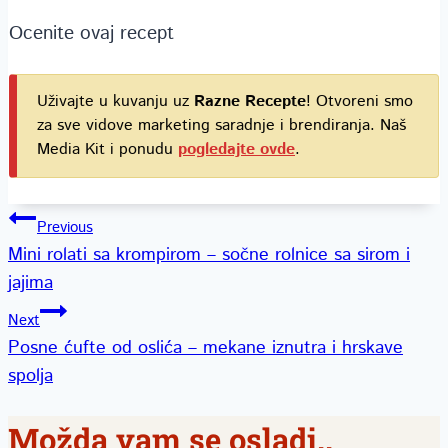
Ocenite ovaj recept
Uživajte u kuvanju uz
Razne Recepte
! Otvoreni smo
za sve vidove marketing saradnje i brendiranja. Naš
Media Kit i ponudu
pogledajte ovde
.
Kretanje
Previous
Mini rolati sa krompirom – sočne rolnice sa sirom i
članka
jajima
Next
Posne ćufte od oslića – mekane iznutra i hrskave
spolja
Možda vam se osladi..