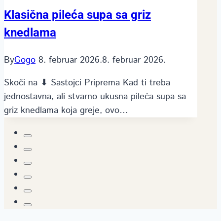
Klasična pileća supa sa griz
knedlama
By
Gogo
8. februar 2026.
8. februar 2026.
Skoči na ⬇ Sastojci Priprema Kad ti treba
jednostavna, ali stvarno ukusna pileća supa sa
griz knedlama koja greje, ovo…