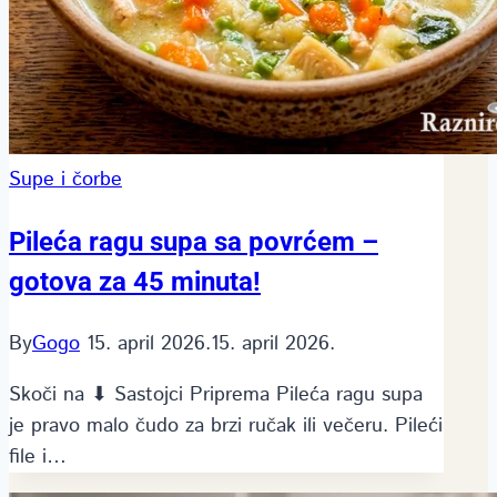
Supe i čorbe
Pileća ragu supa sa povrćem –
gotova za 45 minuta!
By
Gogo
15. april 2026.
15. april 2026.
Skoči na ⬇ Sastojci Priprema Pileća ragu supa
je pravo malo čudo za brzi ručak ili večeru. Pileći
file i…