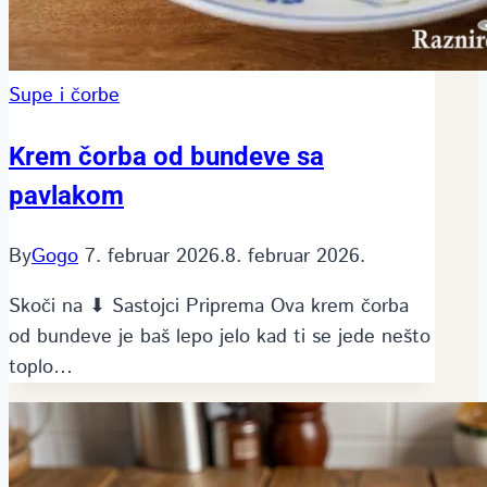
Supe i čorbe
Krem čorba od bundeve sa
pavlakom
By
Gogo
7. februar 2026.
8. februar 2026.
Skoči na ⬇ Sastojci Priprema Ova krem čorba
od bundeve je baš lepo jelo kad ti se jede nešto
toplo…