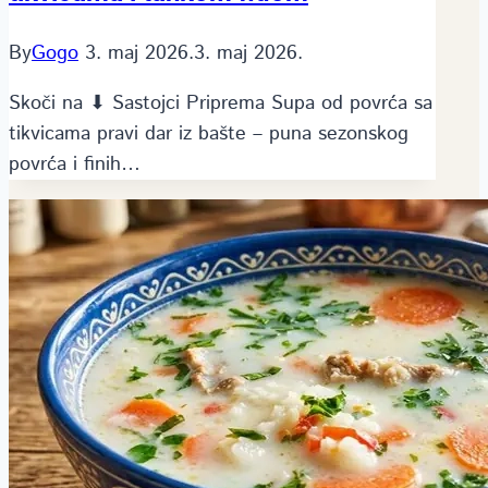
By
Gogo
3. maj 2026.
3. maj 2026.
Skoči na ⬇ Sastojci Priprema Supa od povrća sa
tikvicama pravi dar iz bašte – puna sezonskog
povrća i finih…