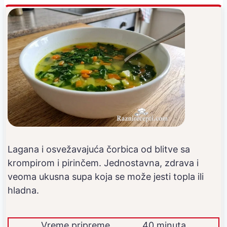
Lagana i osvežavajuća čorbica od blitve sa
krompirom i pirinčem. Jednostavna, zdrava i
veoma ukusna supa koja se može jesti topla ili
hladna.
Vreme pripreme
40 minuta