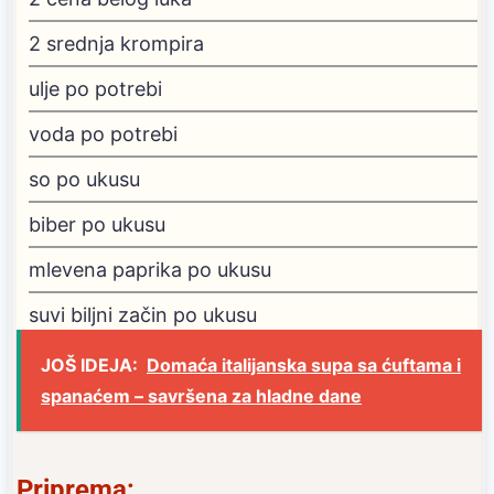
2
srednja krompira
ulje
po potrebi
voda
po potrebi
so
po ukusu
biber
po ukusu
mlevena paprika
po ukusu
suvi biljni začin
po ukusu
JOŠ IDEJA:
Domaća italijanska supa sa ćuftama i
spanaćem – savršena za hladne dane
Priprema: