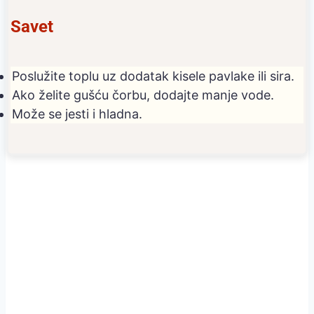
Savet
Poslužite toplu uz dodatak kisele pavlake ili sira.
Ako želite gušću čorbu, dodajte manje vode.
Može se jesti i hladna.