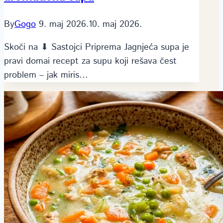
By
Gogo
9. maj 2026.
10. maj 2026.
Skoči na ⬇ Sastojci Priprema Jagnjeća supa je
pravi domai recept za supu koji rešava čest
problem – jak miris…