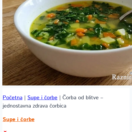
Početna
|
Supe i čorbe
|
Čorba od blitve –
jednostavna zdrava čorbica
Supe i čorbe