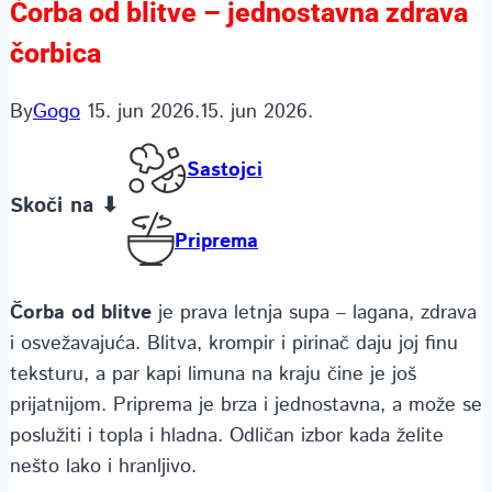
Čorba od blitve – jednostavna zdrava
čorbica
By
Gogo
15. jun 2026.
15. jun 2026.
Sastojci
Skoči na ⬇
Priprema
Čorba od blitve
je prava letnja supa – lagana, zdrava
i osvežavajuća. Blitva, krompir i pirinač daju joj finu
teksturu, a par kapi limuna na kraju čine je još
prijatnijom. Priprema je brza i jednostavna, a može se
poslužiti i topla i hladna. Odličan izbor kada želite
nešto lako i hranljivo.